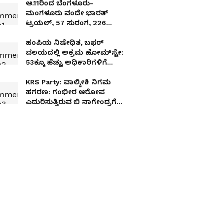
ಆ.11ರಿಂದ ಬೆಂಗಳೂರು-
ಮಂಗಳೂರು ವಂದೇ ಭಾರತ್
ಟ್ರಯಲ್, 57 ಸುರಂಗ, 226
ಸೇತುವೆ 108 ವಕ್ರಾಕೃತಿ ತಿರುವು
ದಾಟಲಿದೆ ರೈಲು!
ಹಂಪಿಯ ನಿಷೇಧಿತ, ಬಫರ್
ವಲಯದಲ್ಲಿ ಅಕ್ರಮ ಹೋಮ್‌ಸ್ಟೇ:
53ಕ್ಕೂ ಹೆಚ್ಚು ಅಧಿಕಾರಿಗಳಿಗೆ
ಉಪಲೋಕಾಯುಕ್ತರ ಬಿಗ್ ಶಾಕ್!
KRS Party: ವಾಲ್ಮೀಕಿ ನಿಗಮ
ಹಗರಣ: ಗಂಭೀರ ಆರೋಪ
ಎದುರಿಸುತ್ತಿರುವ ಬಿ ನಾಗೇಂದ್ರಗೆ
ಮಂತ್ರಿಗಿರಿ ಯಾಕೆ? KRS ಪಾರ್ಟಿ
ಕಿಡಿ