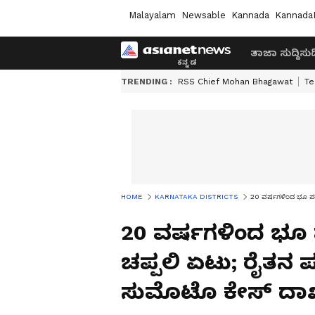
Malayalam
Newsable
Kannada
Kannada
ತಾಜಾ ಸುದ್ದಿ
ಸುದ್
TRENDING :
RSS Chief Mohan Bhagawat
Te
HOME
KARNATAKA DISTRICTS
20 ವರ್ಷಗಳಿಂದ ಭೂ ಪರ
20 ವರ್ಷಗಳಿಂದ ಭೂ 
ಚಪ್ಪಲಿ ಏಟು; ರೈತನ 
ಸುಮೊಟೊ ಕೇಸ್ ದಾ