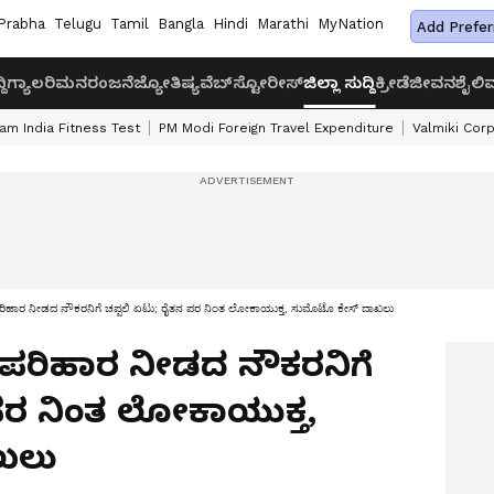
Prabha
Telugu
Tamil
Bangla
Hindi
Marathi
MyNation
Add Prefer
ದಿ
ಗ್ಯಾಲರಿ
ಮನರಂಜನೆ
ಜ್ಯೋತಿಷ್ಯ
ವೆಬ್‌ಸ್ಟೋರೀಸ್
ಜಿಲ್ಲಾ ಸುದ್ದಿ
ಕ್ರೀಡೆ
ಜೀವನಶೈಲಿ
ವ
am India Fitness Test
PM Modi Foreign Travel Expenditure
Valmiki Cor
ಿಹಾರ ನೀಡದ ನೌಕರನಿಗೆ ಚಪ್ಪಲಿ ಏಟು; ರೈತನ ಪರ ನಿಂತ ಲೋಕಾಯುಕ್ತ, ಸುಮೊಟೊ ಕೇಸ್ ದಾಖಲು
ಪರಿಹಾರ ನೀಡದ ನೌಕರನಿಗೆ
ಪರ ನಿಂತ ಲೋಕಾಯುಕ್ತ,
ಖಲು