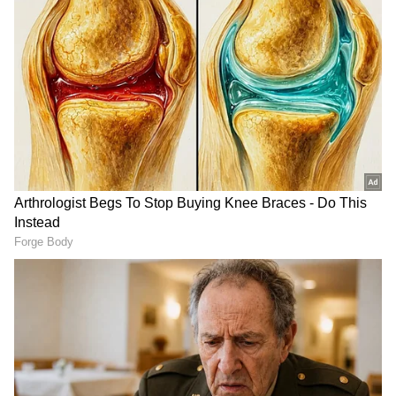
Image Credit :
Instagram
ಮದುವೆ ಯಾವಾಗ
ಆದರೆ, ರಿಯಲ್‌ ಲೈಫ್‌ನಲ್ಲಿ ಮಾತ್ರ ಕರ್ಣ ಅಂದ್ರೆ ಕಿರಣ್‌
ರಾಜ್‌ ಅವರ ಬ್ಯಾಚುಲರ್‌ ಆಗಿದ್ದು, ಮದುವೆ ಯಾವಾಗ
ಯಾವಾಗ ಎನ್ನುವ ಪ್ರಶ್ನೆ ಎದುರಾಗುತ್ತಲೇ ಇರುತ್ತದೆ.
kannada_pichharಗೆ ನೀಡಿರುವ ಸಂದರ್ಶನದಲ್ಲಿ ಇದೀಗ
ಅವರು ಮದುವೆಯ ಬಗ್ಗೆ ಕೆಲವೊಂದು ಕುತೂಹಲದ
ಅಂಶಗಳನ್ನು ಶೇರ್‌ ಮಾಡಿಕೊಂಡಿದ್ದಾರೆ.
Related Articles
Karna Serial: ಅವಿವಾಹಿತ ಕಿರಣ್​ ರಾಜ್​ ಸಕ್ಸಸ್​
ಹಿಂದಿರೋದು ಇಬ್ಬಿಬ್ಬರು ಸುಂದರಿಯರು! ಕೊನೆಗೂ