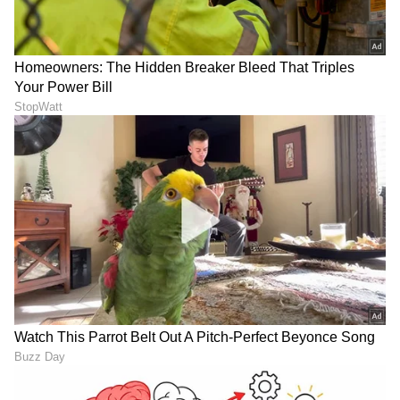
ಕಿಯಾ ಸೆಲ್ಟೋಸ್; ಹೊಸ ಕಾರು
ನರಕಯಾತನೆ ಬಿಚ್ಚಿಟ್ಟ ಸೀರಿಯಲ್‌
ಖರೀದಿ ಮಾಡಲಿ ಇದೇ ಕಾರಣ!
ನಟಿ
LATEST VIDEOS
"ರಾಜಕೀಯ ಬೇಡ, ಸಿನಿಮಾನೇ ಪ್ರಾಣ":
ಕನಕೋತ್ಸವದಲ್ಲಿ ರಿಷಬ್ ಶೆಟ್ಟಿ | Rishab
Shetty speech | Suvarna News
ಶೇ.50 ರಿಂದ ಶೇ.18 ಕ್ಕೆ TAX ಇಳಿಕೆ: ಮೋದಿ-
ಟ್ರಂಪ್ ಐತಿಹಾಸಿಕ ಒಪ್ಪಂದ | India US
Trade Deal | Party Rounds