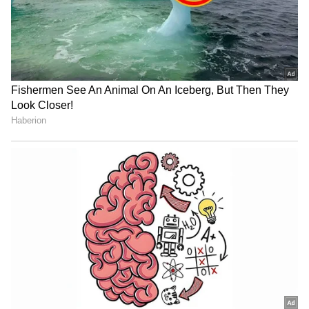
4
6
Image Credit :
Instagram
ಲವ್‌ ಮ್ಯಾರೇಜೋ, ಅರೇಂಜೋ
ಲವ್‌ ಮ್ಯಾರೇಜೋ, ಅರೇಂಜೋ ಎಂದು ಕೇಳಿದ ಪ್ರಶ್ನೆಗೆ
ಹಾಸ್ಯಮಯವಾಗಿ ಉತ್ತರಿಸಿದ ಕಿರಣ್‌ ರಾಜ್‌. ಒಂದು
ವಯಸ್ಸಿನವರೆಗೆ ಮನೆಯವರು ಹುಡುಗಿ ನೋಡ್ತೇನೆ ಅಂದ್ರು
ನಾನು ಬೇಡ ಎಂದೆ. ಈಗ ಅಪ್ಪ-ಅಮ್ಮ ಕೈಎತ್ತುಬಿಟ್ಟಿದ್ದಾರೆ.
ಆದ್ದರಿಂದ ಸದ್ಯ ಇರೋ ಆಪ್ಷನ್‌ ಲವ್‌ ಮ್ಯಾರೇಜ್‌ ಮಾತ್ರ
ಎಂದಿದ್ದಾರೆ.