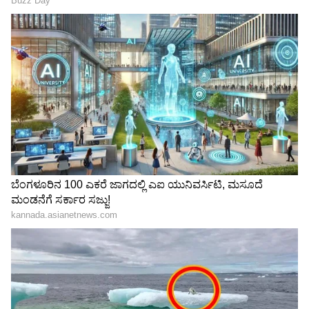
ಮದುವೆ ಮಾಡಿಸಲು ನನ್ನನ್ನು ಆಯ್ಕೆ ಮಾಡಿದ್ದಾರೆ ಎಂದರೆ
ನನ್ನ ಮೇಲೆ ಇಷ್ಟೊಂದು ಅಭಿಮಾನ ಇಟ್ಟಿದ್ದಾರೆ ಎನ್ನುವ
ಖುಷಿಯಾಗುತ್ತದೆ ಎಂದಿದ್ದಾರೆ ಕಿರಣ್‌ ರಾಜ್‌.