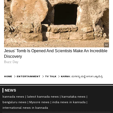
HOME
ENTERTAINMENT
TV TALK
KARNA: ಮಗಳನ್ನು ಮದ್ವೆ ಆಗಂತ ಒತ್ತಾಯಿಸ್ತಿದ್ದಾರೆ, ಅಪ್ಪ-ಅಮ್ಮ ಕೈಬಿಟ್ರು: ನಟ ಕಿರಣ್‌ ರಾಜ್‌ ಹೇಳಿದ್ದೇನು
NEWS
kannada news
latest kannada news
karnataka news
bengaluru news
Mysore news
india news in kannada
international news in kannada