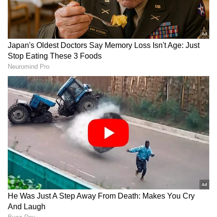
ಸೀಕ್ರೆಟ್​ ರಿವೀಲ್​
Karna ಸೀರಿಯಲ್​ಗೆ ಎರಡೆರಡು ಬಾರಿ ಅದೃಷ್ಟ ತಂದ
TRP King ಕಿರಣ್​ ರಾಜ್​ ರೋಚಕ ಸ್ಟೋರಿ
3
6
Image Credit :
Instagram
ನನ್ನ ಮಗಳನ್ನು ಮದುವೆಯಾಗು
ಶೂಟಿಂಗ್‌ ಸೆಟ್‌ನಲ್ಲಿ ಬರುವ ಕೆಲವರು ನನ್ನ ಮಗಳನ್ನು
ಮದುವೆಯಾಗು ಎನ್ನುತ್ತಾರೆ. ನನ್ನ ಹಿಂದೆ ಮುಂದೆ ಗೊತ್ತಿರಲ್ಲ.
ನಟನಾಗಿರುವ ಕಾರಣ ಹೀಗೆ ಹೇಳುತ್ತಾರೆ. ತಮ್ಮ ಮಗಳನ್ನು