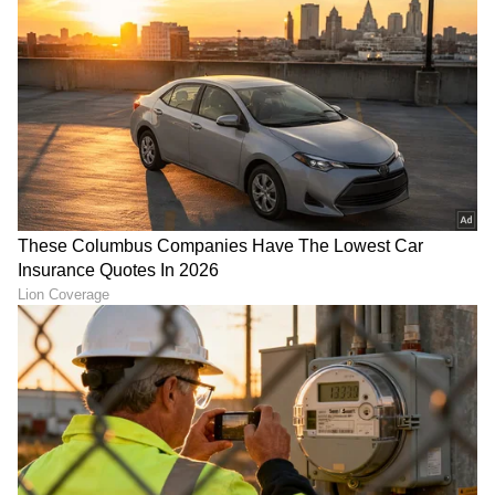
Vaishnavi Gowda: ಮದುವೆ
ಹೋಟೆಲ್​ ಉದ್ಯಮಕ್ಕೆ ಕಾಲಿಟ್ಟ
ಬಳಿಕ ಮತ್ತೆ ಬಂದ ವೈಷ್ಣವಿ,
Bigg Boss ಉಗ್ರಂ ಮಂಜು:
ಮನೆಮನೆಗೆ ಬರಲಿರುವ 'ಅಗ್ನಿಸಾಕ್ಷಿ'
ಏನಿದರ ಸ್ಪೆಷ್ಯಾಲಿಟಿ? ಎಲ್ಲಿದೆ
ಸನ್ನಿಧಿ!
Actress Car: ಅಂತರಪಟ
ಮಳೆಯಿಂದ ಹೆದ್ದಾರಿಯಲ್ಲಿ 9 ಗಂಟೆ
ಆರಾಧನಾ ಮನೆಗೆ ಬಂತು ಹೊಸ
ಟ್ರಾಫಿಕ್ ಜಾಮ್: ಪೀರಿಯಡ್ಸ್‌