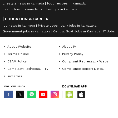
Lifestyle news in kannada
food recipes in kannada
health tips in kannada
kitchen tips in kannada
EDUCATION & CAREER
job news in kannada
Private Jobs
bank jobs in karnataka
Government jobs in karnataka
Central Govt Jobs in Kannada
IT Jobs
About Website
About Tv
Terms Of Use
Privacy Policy
CSAM Policy
Complaint Redressal - Website
Complaint Redressal - TV
Compliance Report Digital
Investors
FOLLOW US ON
DOWNLOAD APP
© Copyright 2026 Asianxt Digital Technologies Private Limited (Formerly
known as Asianet News Media & Entertainment Private Limited) | All Rights
Reserved