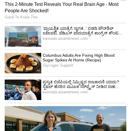
5
6
Image Credit :
Instagram
ನಿಜ ಜೀವನದಲ್ಲಿಯೂ ಕರ್ಣನೇ
ಅಷ್ಟಕ್ಕೂ ಕಿರಣ್​ ರಾಜ್​ ಅವರು ನಿಜ ಜೀವನದಲ್ಲಿಯೂ
ಕರ್ಣನೇ. ಅನಾಥ ಮಕ್ಕಳಿಗೆ ನೆರವು ನೀಡುವ ಜೊತೆಗೆ ಸಮಾಜ
ಸೇವೆಯಲ್ಲಿ ತೊಡಗಿಸಿಕೊಂಡವರು ಕಿರಣ್​ ರಾಜ್​ (Karna urf
Kiran Raj). ಅವರು ತಮ್ಮ ಆದಾಯದ ಒಂದು ಭಾಗವನ್ನು
ಮೀಸಲಿಟ್ಟಿದ್ದಾರೆ. ಅವರು ಅನಾಥಾಶ್ರಮ, ಬಡವರಿಗೆ, ಮತ್ತು
ಬೀದಿ ಬದಿಯ ಜನರಿಗೆ ಆಹಾರ, ಊಟ, ಬಟ್ಟೆ,