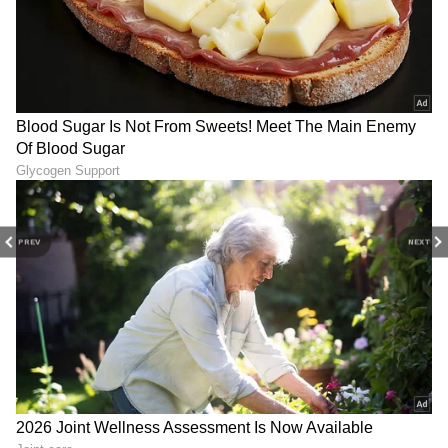
ನಾಯಕ ಪ್ರಶಸ್ತಿ ಪಡೆದಿದ್ದಾರೆ. ಡ್ಯಾನ್ಸ್ ಡ್ಯಾನ್ಸ್ ಹಾಗೂ ಲೈಫ್
ಸೂಪರ್ ಗುರು, ಬಿಗ್‌ಬಾಸ್‌ ರಿಯಾಲಿಟಿ ಶೋಗಳಲ್ಲಿಯೂ
ಭಾಗವಹಿಸಿದ್ದಾರೆ.
LATEST VIDEOS
PREV
NEXT
ಕನ್ನಡ ಸಿನಿಮಾ (
Kannada Cinema News
), ಟಿವಿ