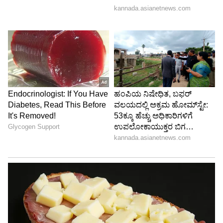
6
6
Image Credit :
Instagram
ಮೈಸೂರಿನರಾದ ಕಿರಣ್
ಮೈಸೂರಿನರಾದ ಕಿರಣ್ ಹುಟ್ಟಿ ಬೆಳೆದಿದ್ದೆಲ್ಲಾ ಉತ್ತರ
ಭಾರತದಲ್ಲಿ. ಲವ್ ಬೈ ಚಾನ್ಸ್, ಯೇ ರಿಸ್ತಾ ಕ್ಯಾ ಕೆಹಲಾತಾ
ಹೈ, ಹೀರೋಸ್, ಕನೆಕ್ಷನ್ ಆಫ್ ಟೀನೇಜರ್ಸ್
ಧಾರಾವಾಹಿಗಳಲ್ಲಿ ನಟಿಸಿದರು. ದೇವತಿ ಸೀರಿಯಲ್ ಮೂಲಕ
ಸೀರಿಯಲ್​ಗೆ ಎಂಟ್ರಿ ಕೊಟ್ಟ ಇವರು, ಗುಂಡ್ಯಾನ್ ಹೆಂಡ್ತಿ,
ಚಂದ್ರಮುಖಿ, ಕಿನ್ನರಿ, ಕನ್ನಡತಿ ಧಾರಾವಾಹಿಗಳಲ್ಲಿ ನಟಿಸಿದ್ದಾರೆ.
ಕನ್ನಡತಿ ಧಾರಾವಾಹಿಯಲ್ಲಿನ ಅಭಿನಯಕ್ಕಾಗಿ ಜನಮೆಚ್ಚಿದ