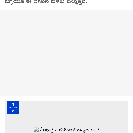
ಬಗ್ಗೆಯೂ ಈ ಲೇಖನ ಬೆಳಕು ಚೆಲ್ಲುತ್ತದೆ.
1
6