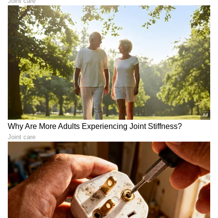
ಕಾರ್ಯಕ್ರಮಗಳು (
Kannada TV Shows
), ಸೆಲೆಬ್ರಿಟಿ
ಸುದ್ದಿಗಳು ಮತ್ತು ಇತ್ತೀಚಿನ ಸುದ್ದಿಗಳಿಗಾಗಿ ಏಷ್ಯಾನೆಟ್
ಸುವರ್ಣ ನ್ಯೂಸ್‌ನಲ್ಲಿ ಮನರಂಜನಾ ವಿಭಾಗ ನೋಡಿ.
ಸಿನಿಮಾ ವಿಮರ್ಶೆಗಳು (
Kannada Movies Review
),
ತಾರೆಯರ ಸಂದರ್ಶನಗಳು, ಧಾರಾವಾಹಿ ಅಪ್‌ಡೇಟ್ಸ್‌,
ತೆರೆಮರೆಯ ಕಥೆಗಳು,
OTT ರಿಲೀಸ್‌
ಗಳ ಬಗ್ಗೆ
ಮಾಹಿತಿಯೂ ಇಲ್ಲಿದೆ.
ABOUT THE AUTHOR
Suchethana D
SD
Suchetana ಮಲೆನಾಡಿನ ಹೆಬ್ಬಾಗಿಲು ಶಿರಸಿಯವಳು. ಓದಿದ್ದು LLB,
ಒಲಿದದ್ದು ಪತ್ರಿಕೋದ್ಯಮ, ಪ್ರಜಾವಾಣಿಯಲ್ಲಿ 15 ವರ್ಷಗಳ
ಅನುಭವ. ಇದರಲ್ಲಿ 10 ವರ್ಷ ನ್ಯಾಯಾಂಗ ವರದಿಗಾರಿಕೆ. ಕಾನೂನು
ಮತ್ತು ಮಹಿಳಾ ಸಂವೇದನೆಗೆ ಸಂಬಂಧಿಸಿದ ಲೇಖನಗಳಿಗೆ ಕರ್ನಾಟಕ
ಕಿರಣ್ ರಾಜ್
ಮಾಧ್ಯಮ ಅಕಾಡೆಮಿ, ಮುಂಬೈನ ಲಾಡ್ಲಿ ಮೀಡಿಯಾ ಅವಾರ್ಡ್​,
ಕರ್ಣ ಧಾರಾವಾಹಿ
ಜೀ ಕನ್ನಡ
ಕನ್ನಡ ಧಾರಾವಾಹಿ
ಪ್ರೀತಿ
ಮದುವೆ
ರೋಟರಿ ಎಕ್ಸಲೆನ್ಸ್​ ಅವಾರ್ಡ್​ ಸೇರಿದಂತೆ ಕೆಲವು ಪ್ರಶಸ್ತಿಗಳು
ಲಭಿಸಿವೆ. ಚೀನಾದಲ್ಲಿ ನಡೆದ ಭಾರತ ಮಟ್ಟದ ಯುವ ನಿಯೋಗದಲ್ಲಿ
ಮಾಧ್ಯಮ ಕ್ಷೇತ್ರದಿಂದ ಪ್ರತಿನಿಧಿಯಾಗಿ ಆಯ್ಕೆ. ವಿಜಯವಾಣಿಯಲ್ಲಿ
ಕೆಲಸ ಮಾಡಿ ಈಗ ದೂರದರ್ಶನ ಚಂದನದಲ್ಲಿ ಮತ್ತು ಏಷ್ಯಾನೆಟ್​
ಸುವರ್ಣದಲ್ಲಿ ಫ್ರೀಲ್ಯಾನ್ಸರ್​ ಆಗಿ ಕೆಲಸ ನಿರ್ವಹಣೆ.