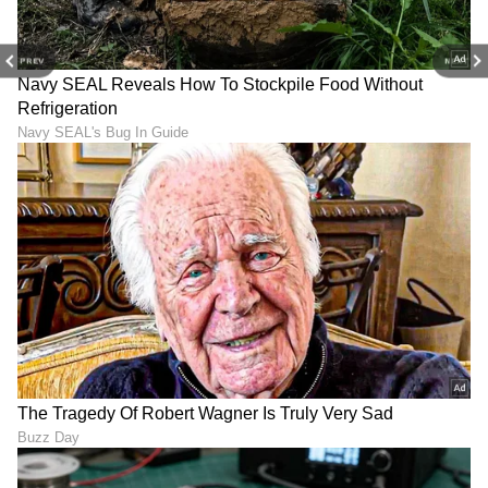
PREV
NEXT
ABOUT THE AUTHOR
Padmashree Bhat
PB
ಪದ್ಮಶ್ರೀ ಭಟ್. ವಿಜಯವಾಣಿ, ಒನ್ ಇಂಡಿಯಾ, ವಿಜಯ ಕರ್ನಾಟಕ
ಸಂಸ್ಥೆಗಳಲ್ಲಿ ಕೆಲಸ ಮಾಡಿದ್ದು, ಒಟ್ಟು ಎಂಟು ವರ್ಷಗಳಿಗೂ ಅಧಿಕ
ವೃತ್ತಿಜೀವನದ ಅನುಭವವಿದೆ.‌ ಸಿನಿಮಾ, ಟಿವಿ ಕ್ಷೇತ್ರದಲ್ಲಿ ಆಸಕ್ತಿ ಇದ್ದು,
ಈಗಾಗಲೇ ಸಾಕಷ್ಟು ಸುಪ್ರಸಿದ್ಧ ತಾರೆಯರ, ಸಾಧಕರ ಸಂದರ್ಶನ
ಮನರಂಜನಾ ಸುದ್ದಿ
ಮಾಡಿರುವೆ. ಅಷ್ಟೇ ಅಲ್ಲದೆ ಬ್ಯೂಟಿ, ಆರೋಗ್ಯ, ಧಾರ್ಮಿಕ
ಕರ್ಣ ಧಾರಾವಾಹಿ
ಜೀ ಕನ್ನಡ
ಕನ್ನಡ ಧಾರಾವಾಹಿ
ವಿಷಯಗಳನ್ನು ಬರೆಯೋದು ನಂಗಿಷ್ಟ. ಪುಸ್ತಕ ಓದುವುದು,
ಇನ್ನುಳಿದಂತೆ ಇತರರ ಸಂದರ್ಶನ ಕೇಳೋದು, ಪ್ರವಾಸ ನನ್ನ
ಹವ್ಯಾಸಗಳಲ್ಲೊಂದು. ಉತ್ತರ ಕನ್ನಡದ ಸಿರಸಿಯವಳು.
ಕನ್ನಡ ಸಿನಿಮಾ (
Kannada Cinema News
), ಟಿವಿ
ಕಾರ್ಯಕ್ರಮಗಳು (
Kannada TV Shows
), ಸೆಲೆಬ್ರಿಟಿ