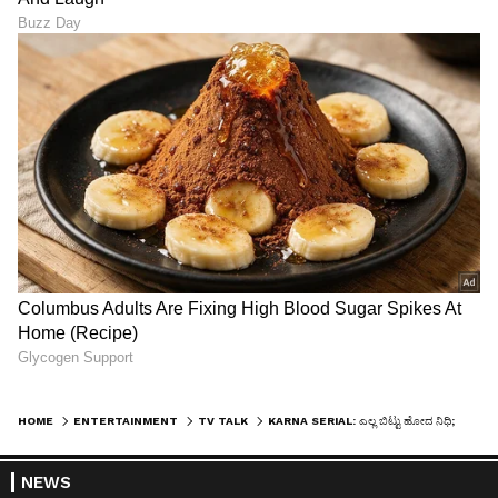
HOME
ENTERTAINMENT
TV TALK
KARNA SERIAL: ಎಲ್ಲ ಬಿಟ್ಟು ಹೋದ ನಿಧಿ; ತಿರುಗು ಮಂತ್ರ ಹಾಕಿದ ಅಜ್ಜಿ; ವೀಕ್ಷಕರು ಅಂದ್ಕೊಂಡಿದ್ದು ಆಗಿಲ್ಲ
NEWS