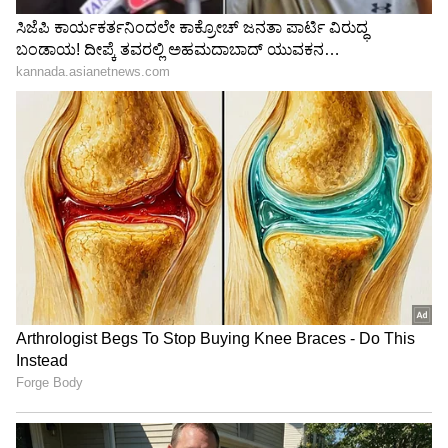
3
5
Image Credit :
Zee Kannada
ಶಾಕ್‌ ಕೊಟ್ಟ ಅಜ್ಜಿ
ಅಜ್ಜಿ ಷರತ್ತು ನೋಡಿ ಎಲ್ಲರೂ ಶಾಕ್‌ ಆಗಿದ್ದಾರೆ. ಇದೇ
ಮಂಟಪದಲ್ಲಿ ಅರ್ಜುನ್-ನಿಧಿ ಮದುವೆ ಆಗಬೇಕು ಎಂದು
ಅಜ್ಜಿ ಹೇಳಿದ್ದಾಳೆ. ಇದನ್ನು ಕೇಳಿ ಎಲ್ಲರೂ ದಂಗಾಗಿದ್ದಾರೆ. ಪ್ರೀತಿ
ವಿಷಯ ಎಲ್ಲರಿಗೂ ಗೊತ್ತಿದೆ. ಹೀಗಿರುವಾಗ ಯಾರು ಯಾರಿಗೆ
ಸೇರುತ್ತಾರೆ ಎಂದು ಕಾದು ನೋಡಬೇಕಿದೆ.