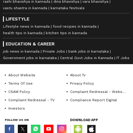
rashi bhavishya in kannada
dina bhavishya
vara bhavishya
vastu shastra in kannada
karnataka festivals
LIFESTYLE
Lifestyle news in kannada
food recipes in kannada
health tips in kannada
kitchen tips in kannada
EDUCATION & CAREER
job news in kannada
Private Jobs
bank jobs in karnataka
Government jobs in karnataka
Central Govt Jobs in Kannada
IT Jobs
About Website
About Tv
Terms Of Use
Privacy Policy
CSAM Policy
Complaint Redressal - Website
Complaint Redressal - TV
Compliance Report Digital
Investors
FOLLOW US ON
DOWNLOAD APP