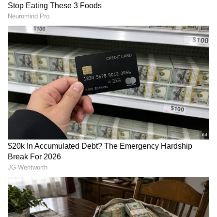
Image Credit :
Zee Kannada
ಮನೆ ಬಿಟ್ಟು ಹೋದ ನಿಧಿ
ಇದೇ ಟೈಮ್‌ನಲ್ಲಿ ನಿಧಿ ಮನೆ ಬಿಟ್ಟು ಹೋಗಿದ್ದಾಳೆ. ಅವಳನ್ನು
ಹುಡುಕಿಕೊಂಡು ಕರ್ಣ ಹೋಗಿದ್ದಾನೆ. ಕರ್ಣ, ನಿಧಿಯನ್ನು
ಕರೆದುಕೊಂಡು ಬರಲಿ ಎಂದು ಅಜ್ಜಿ ಹೇಳಿದ್ದಾಳೆ. ಆದರೆ ಅದರ
ಜೊತೆಗೆ ಇನ್ನೊಂದು ಷರತ್ತು ಕೂಡ ಹಾಕಿದ್ದಾಳೆ.