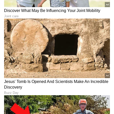
DOWNLOAD APP
RECOMMENDED STORIES
YouTuber Driving license
Karna Serial: ರಮೇಶ್​- ಮಾಲತಿ
Suspend: ಕುಡಿದು ಕಾರು ಓಡಿಸಿದ
ಡಿವೋರ್ಸ್ ತಡೆಯಲು ಕರ್ಣನ 25
'ಯೂಟ್ಯೂಬರ್ ಧನ್ಯ' ಲೈಸೆನ್ಸ್ 3
ಕೋಟಿಯ ಆಟ- ಬಲೆಗೆ ಬಿದ್ದ
ತಿಂಗಳು ಸಸ್ಪೆಂಡ್!
ಸಂಜಯ್​