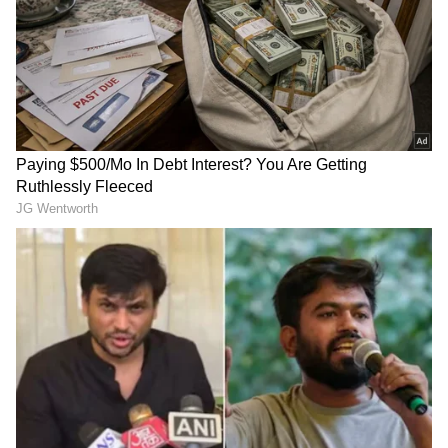
Related Articles
'ಲೋ ಅರ್ಜುನ, ನಿಂಗೆ ಹಾರ್ಟ್​ ಸರ್ಜನ್​ ಸರ್ಟಿಫಿಕೇಟ್​
ಕೊಟ್ಟವರು ಯಾರು?' Karna Serial ಫ್ಯಾನ್ಸ್​ ಆಕ್ರೋಶ
ಭಾರತೀಯ ನಾರಿ ಅಂತ ಹೇಳ್ತಾರಲ್ಲ, ಅವಳೇ ನನಗಿಷ್ಟ:
ಕನಸಿನ ಕನ್ಯೆ ಕುರಿತು Karna Serial ಕಿರಣ್ ರಾಜ್​