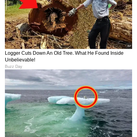
Brahmagantu ಸೀರಿಯಲ್​
ಓಡಿ ಹೋಗಿ ಮದುವೆಯಾದ ಕನ್ನಡ
ಮುಗಿವ ಹೊತ್ತಲ್ಲೇ ವೀಕ್ಷಕರಿಗೆ
ಯೂಟ್ಯೂಬರ್ ಜೋಡಿ; ಸ್ವಾತಿ
ಗುಡ್​ನ್ಯೂಸ್​ ಕೊಟ್ಟ ದೀಪಾ, ಚಿರು
ತವರಿಗೆ ರೀ-ಎಂಟ್ರಿ ಮಾಡಿಸಿದ
ತಾರೇಶ್
LATEST VIDEOS
"ರಾಜಕೀಯ ಬೇಡ, ಸಿನಿಮಾನೇ ಪ್ರಾಣ":
ಕನಕೋತ್ಸವದಲ್ಲಿ ರಿಷಬ್ ಶೆಟ್ಟಿ | Rishab
Shetty speech | Suvarna News
ಶೇ.50 ರಿಂದ ಶೇ.18 ಕ್ಕೆ TAX ಇಳಿಕೆ: ಮೋದಿ-
ಟ್ರಂಪ್ ಐತಿಹಾಸಿಕ ಒಪ್ಪಂದ | India US