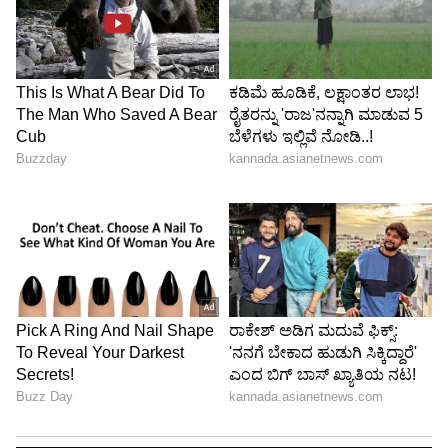
ತೋರಿಸಿ ತಾರ್ ಇನ್ನೂ ಎಲ್ಲ ವಿಷಯ ಗೊತ್ತಾದಮೇಲೆ
ನಿಧಿಯನ್ನು ಕಳಿಸೋದು ತಪ್ಪು
5
5
Image Credit :
Zee Kannada
ಅರ್ಜುನನ ಪಾತ್ರ ಮುಗಿಯುತ್ತಾ?
ಅರ್ಜುನ್‌ ಪಾತ್ರ ಬಹುಶಃ ಅತಿಥಿ ಪಾತ್ರ ಇರಬಹುದು. ಆದಷ್ಟು
ಬೇಗ ಈ ಪಾತ್ರ ಮಗಿಯಬಹುದು. ಹೀಗಾಗಿ ನಿಧಿಯಿಂದ ದೂರ
ಆಗಿ ಅವನು ಹೊರಡಬಹುದು.