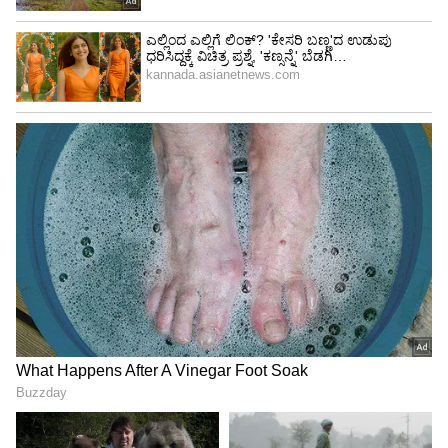
Image Credit :
Zee Kannada
ವೀಕ್ಷಕರು ಏನಂದ್ರು?
ಅಕ್ಕ ತಂಗಿ ಇಬ್ರಿಗೂ ಬುದ್ದಿನೇ ಇಲ್ಲ. ಅಜ್ಜಿ ಅಂತೂ ಅರಳು
ಮರುಳು. ಪಾಪದ ಕರ್ಣ ಅರ್ಜುನ
ಈ ಅಜ್ಜಿ ಮತ್ತು ನಿಧಿಯದ್ದು ಓವರ್ ಆಯ್ತು
ಈ ಅಜ್ಜಿಗೆ ಬಿಪಿ ಮಾತ್ರೆ ಕೊಡಿ ಪ್ಲೀಸ್
ಈ ಶಾಂತಿ ಅಜ್ಜಿದು ಅತೀ ಆಯಿತು
ಕರ್ಣ ತ್ಯಾಗದ ಸಂಕೇತ ಅಲ್ವಾ?
ಇಷ್ಟು ಜನ ಕಣ್ಣ್ ತಪ್ಪಿಸಿ ನಿಧಿ ಹೋಗಕೆ ಬಿಟ್ಟರ್ ಸೀರಿಯಲ್
ನೋಡೋರಿಗೆ ಬುದ್ಧಿ ಇಲ್ಲ. ಏನಾದ್ರು ಒಂದು ಕಥೆ ಕಟ್ಟಿ