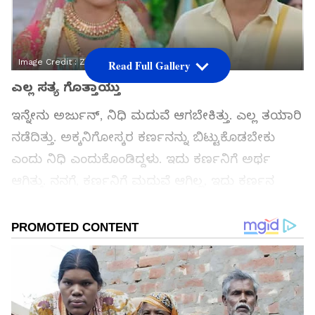
Image Credit :
Zee Kannada
Read Full Gallery
ಎಲ್ಲ ಸತ್ಯ ಗೊತ್ತಾಯ್ತು
ಇನ್ನೇನು ಅರ್ಜುನ್‌, ನಿಧಿ ಮದುವೆ ಆಗಬೇಕಿತ್ತು. ಎಲ್ಲ ತಯಾರಿ
ನಡೆದಿತ್ತು. ಅಕ್ಕನಿಗೋಸ್ಕರ ಕರ್ಣನನ್ನು ಬಿಟ್ಟುಕೊಡಬೇಕು
ಎಂದು ನಿಧಿ ಎಂದುಕೊಂಡಿದ್ದಳು. ಇದು ಕರ್ಣನಿಗೆ ಅರ್ಥ
ಆಗಿತ್ತು. ನನಗೆ, ಕರ್ಣನಿಗೆ ಮದುವೆ ಆಗಿಲ್ಲ, ಇದು ಕರ್ಣನ
ಮಗು ಅಲ್ಲ, ನಿಧಿ-ಕರ್ಣ ಪ್ರೀತಿ ಮಾಡುತ್ತಿದ್ದಾರೆ ಎಂದು ನಿತ್ಯಾ
ಎಲ್ಲರಿಗೂ ಹೇಳಿದ್ದಾಳೆ.
ಸಮಗ್ರ ಸುದ್ದಿ ಮೂಲವನ್ನಾಗಿ asianet suvarna news ಅನ್ನು
ಆಯ್ಕೆ ಮಾಡಿಕೊಳ್ಳಿ