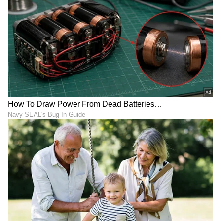
ಸುದ್ದಿಗಳು ಮತ್ತು ಇತ್ತೀಚಿನ ಸುದ್ದಿಗಳಿಗಾಗಿ ಏಷ್ಯಾನೆಟ್
ಸುವರ್ಣ ನ್ಯೂಸ್‌ನಲ್ಲಿ ಮನರಂಜನಾ ವಿಭಾಗ ನೋಡಿ.
ಸಿನಿಮಾ ವಿಮರ್ಶೆಗಳು (
Kannada Movies Review
),
ತಾರೆಯರ ಸಂದರ್ಶನಗಳು, ಧಾರಾವಾಹಿ ಅಪ್‌ಡೇಟ್ಸ್‌,
ತೆರೆಮರೆಯ ಕಥೆಗಳು,
OTT ರಿಲೀಸ್‌
ಗಳ ಬಗ್ಗೆ
ಮಾಹಿತಿಯೂ ಇಲ್ಲಿದೆ.