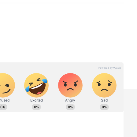
ಿದ 20ರ
ದಾಂಪತ್ಯ ಜೀವನಕ್ಕೆ ಕಾಲಿಟ್ಟ
ಕ್ಕಳ
'ಯಾರೇ ನೀ ಮೋಹಿನಿ' ಸೀರಿಯಲ್​
ಿ ಕೇಳಿ
ನಟಿ ಭಾರತಿ: ಕ್ಯೂಟ್​ ಫೋಟೋಸ್​
ಇಲ್ಲಿವೆ