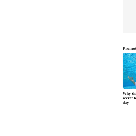
ತಿಯಲ್ಲಿ ಒಂದು ವರ್ಗದ ಅಭಿಮಾನಿಗಳನ್ನು ಗಳಿಸಿ, ಹಣ
ಾಸ್​ ಆಗಿ ಫೋಟೋ, ವಿಡಿಯೋಶೂಟ್​ ಮಾಡಿಸಿಕೊಳ್ಳುವ ಕೆಲವು