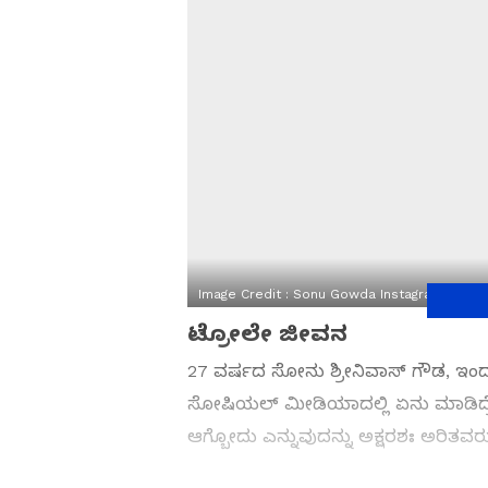
Image Credit :
Sonu Gowda Instagram
ಟ್ರೋಲೇ ಜೀವನ
27 ವರ್ಷದ ಸೋನು ಶ್ರೀನಿವಾಸ್‌ ಗೌಡ, ಇಂದ
ಸೋಷಿಯಲ್​ ಮೀಡಿಯಾದಲ್ಲಿ ಏನು ಮಾಡಿದ್ರೆ ಲೈಕ್
ಆಗ್ಬೋದು ಎನ್ನುವುದನ್ನು ಅಕ್ಷರಶಃ ಅರಿತವರ