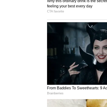
Image Credit :
Our Own
ತೀಟೆ ತೀರಿಸಿಕೊಳ್ಳುವವರು
ಟ್ರೋಲ್​ ಮಾಡುತ್ತಲೇ ತಮ್ಮ ಜೀವನವನ್ನು ಸಾರ
ನಟಿಯರು ಯಾವಾಗ ಫೋಟೋ ಹಾಕ್ತಾರೆ,, ಯಾವ
ಅದಕ್ಕೆ ಕಾರಣ, ತಮ್ಮ ಡಿಕ್ಷನರಿಯಲ್ಲಿ ಇರ
ತೀರಿಸಿಕೊಳ್ಳುವವರ ಹಂಬಲ ಇವರದ್ದು. ಅದೇ ಕ
ಬಂಡವಾಳ.