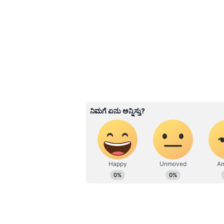
Related Articles
70ರ ರಾಜಕಾರಣಿಯ ವರಿಸ
ಚೆಲುವೆ: ಒಂದು ಡಜನ್​ ಮ
ತಂದೆಯ 4ನೇ ಮದ್ವೆ ಸ್ಟೋರ
3
6