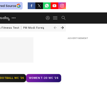
red Source
ಾಣಿಜ್ಯ
 Fitness Test
PM Modi Foreign Travel Expenditure
Valmiki Corporatio
FOOTBALL WC '26
WOMEN T-20 WC '26