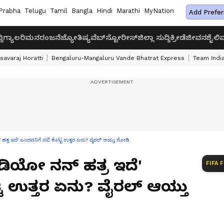
Prabha
Telugu
Tamil
Bangla
Hindi
Marathi
MyNation
Add Prefer
ದಿ
ಗ್ಯಾಲರಿ
ಮನರಂಜನೆ
ಜ್ಯೋತಿಷ್ಯ
ವೆಬ್‌ಸ್ಟೋರೀಸ್
ಜಿಲ್ಲಾ ಸುದ್ದಿ
ಕ್ರೀಡೆ
ಜೀವನಶೈಲಿ
ವ
savaraj Horatti
Bengaluru-Mangaluru Vande Bhatrat Express
Team India
ಹತ್ರ ಇದೆ' ಎಂದವನಿಗೆ ನಟಿ ಕೊಟ್ಟ ಉತ್ತರ ಏನು? ವೈರಲ್​ ಆಯ್ತು ನೋಡಿ
ಿಡಿಯೋ ನನ್ ಹತ್ರ ಇದೆ'
FIFA 
ಟ ಉತ್ತರ ಏನು? ವೈರಲ್​ ಆಯ್ತು