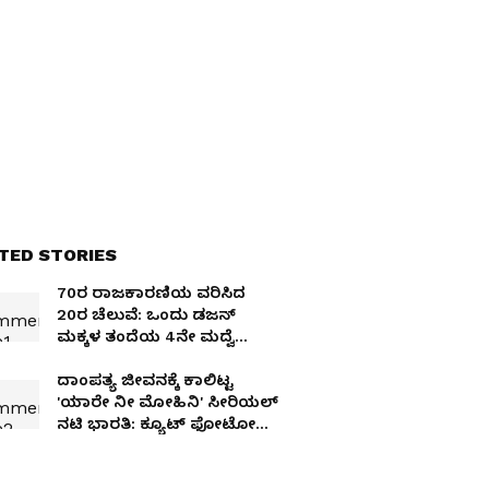
TED STORIES
70ರ ರಾಜಕಾರಣಿಯ ವರಿಸಿದ
20ರ ಚೆಲುವೆ: ಒಂದು ಡಜನ್​
ಮಕ್ಕಳ ತಂದೆಯ 4ನೇ ಮದ್ವೆ
ಸ್ಟೋರಿ ಕೇಳಿ
ದಾಂಪತ್ಯ ಜೀವನಕ್ಕೆ ಕಾಲಿಟ್ಟ
'ಯಾರೇ ನೀ ಮೋಹಿನಿ' ಸೀರಿಯಲ್​
ನಟಿ ಭಾರತಿ: ಕ್ಯೂಟ್​ ಫೋಟೋಸ್​
ಇಲ್ಲಿವೆ