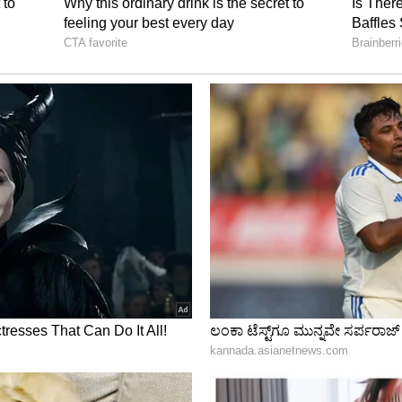
್ಥಕಪಡಿಸಿಕೊಳ್ಳುವ ದೊಡ್ಡ ಸಂಖ್ಯೆ ನೆಟ್ಟಿಗರು ಇದ್ದಾರೆ. ಇಂಥ
ಾಗ ವಿಡಿಯೋ ಹಾಕ್ತಾರೆ ಎಂದು ಕಾದು ಕುಳಿತುಕೊಳ್ಳುತ್ತಾರೆ.
ುವ, ಇರದ ಎಲ್ಲಾ ಭಾಷೆಗಳ ಪದ ಪ್ರಯೋಗ ಮಾಡಿ ತಮ್ಮ ತೀಟೆಯನ್ನು
ೆಲವು ಸೆಲೆಬ್ರಿಟಿಯರಿಗೆ ಅದರಲ್ಲಿಯೂ ಹೆಚ್ಚಾಗಿ ನಟಿಯರಿಗೆ