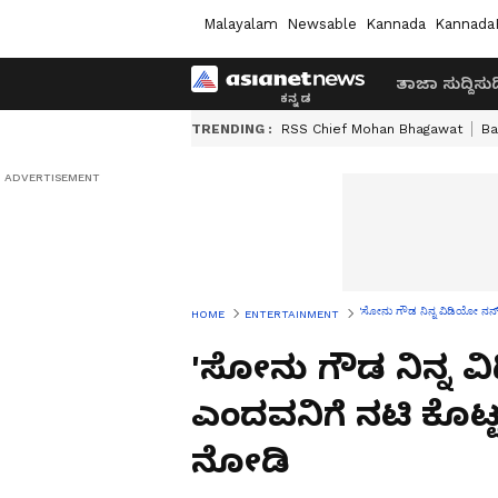
Malayalam
Newsable
Kannada
Kannada
ತಾಜಾ ಸುದ್ದಿ
ಸುದ್
TRENDING :
RSS Chief Mohan Bhagawat
Ba
'ಸೋನು ಗೌಡ ನಿನ್ನ ವಿಡಿಯೋ ನನ್ 
HOME
ENTERTAINMENT
'ಸೋನು ಗೌಡ ನಿನ್ನ ವ
ಎಂದವನಿಗೆ ನಟಿ ಕೊಟ್
ನೋಡಿ