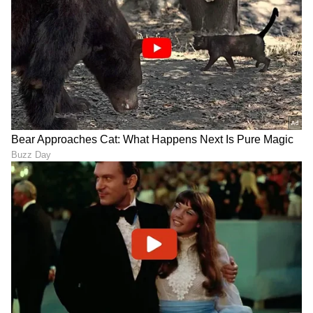
6
6
Image Credit :
Asianet News
ಕೊಡೈಕೆನಾಲ್ (Kodaikanal)
ಕೊಡೈಕೆನಾಲ್ (Kodaikanal)
ತಮಿಳುನಾಡಿನ ಪಳನಿ ಬೆಟ್ಟಗಳಲ್ಲಿರುವ ಇದನ್ನು 'ಗಿರಿಧಾಮಗಳ
ರಾಜಕುಮಾರಿ' ಎನ್ನಲಾಗುತ್ತದೆ. ಇಲ್ಲಿನ ಪೈನ್ ಕಾಡುಗಳು,
ನಕ್ಷತ್ರಾಕಾರದ ಸರೋವರ ಮತ್ತು ಕೋಕರ್ಸ್ ವಾಕ್‌ನಂತಹ
ವೀಕ್ಷಣಾ ತಾಣಗಳು ಎಂತವರನ್ನೂ ಮಂತ್ರಮುಗ್ಧಗೊಳಿಸುತ್ತವೆ.
ಇಲ್ಲಿನ ತಾಪಮಾನ 8–18°C ಇರುತ್ತದೆ. ಸಿಲ್ವರ್ ಕ್ಯಾಸ್ಕೇಡ್