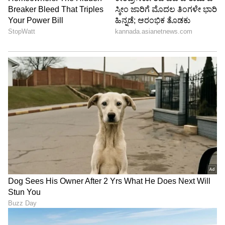
Image Credit :
Getty
ಸಕಲೇಶಪುರ (Sakleshpur)
ಸಕಲೇಶಪುರ (Sakleshpur)
ಪಶ್ಚಿಮ ಘಟ್ಟಗಳ ಮಡಿಲಲ್ಲಿರುವ ಹಾಸನ ಜಿಲ್ಲೆಯ
ಸಕಲೇಶಪುರ ಒಂದು ಅದ್ಭುತ ಗಿರಿಧಾಮ. ಸುಮಾರು 900
ಮೀ ಎತ್ತರದಲ್ಲಿರುವ ಈ ತಾಣ ಶಾಂತಿಯುತ ಪ್ರವಾಸಕ್ಕೆ
ಹೇಳಿಮಾಡಿಸಿದಂತಿದೆ. ಏಲಕ್ಕಿ, ಕಾಳುಮೆಣಸು ಮತ್ತು ಅಡಿಕೆ
ತೋಟಗಳಿಂದ ಕೂಡಿದ ಇಲ್ಲಿನ ಹೋಂ ಸ್ಟೇಗಳು ಖಾಸಗಿ
ಮಳೆಕಾಡುಗಳಂತೆ ಅನುಭವ ನೀಡುತ್ತವೆ. ಮಳೆಗಾಲದಲ್ಲಿ
ಇಲ್ಲಿನ ತಾಪಮಾನ 16–22°C ಇರುತ್ತದೆ. ಇಲ್ಲಿ
ಮಂಜರಾಬಾದ್ ಕೋಟೆ, ಬಿಸ್ಲೆ ಘಾಟ್ ವೀಕ್ಷಣೆ ಮತ್ತು