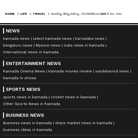
HOME
LIFE
TRAVEL
ದೂರವಿಲ್ಲ, ಹೆಚ್ಚು ಖರ್ಚಿಲ್ಲ.. ಬೆಂಗಳೂರಿನಿಂದ 300 ಕಿ.ಮೀ. ಆಸುಪಾಸಿನಲ್ಲಿರುವ 5 ಬೆಸ್ಟ್ ಹಿಲ್ ಸ್ಟೇಷನ್ಸ್
NEWS
kannada news
latest kannada news
karnataka news
bengaluru news
Mysore news
india news in kannada
international news in kannada
ENTERTAINMENT NEWS
Kannada Cinema News
kannada movies review
sandalwood news
kannada tv shows
SPORTS NEWS
sports news in kannada
cricket news in kannada
Other Sports News in Kannada
BUSINESS NEWS
Business news in kannada
share market news in kannada
business ideas in kannada