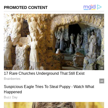
ಮಕ್ಕಳೊಂದಿಗೆ ಅಥವಾ ಏಕಾಂಗಿಯಾಗಿ ಸಮಯ ಕಳೆಯಲು
ಇವು ಅತ್ಯುತ್ತಮವಾಗಿವೆ. ಹಚ್ಚ ಹಸಿರು, ಜಲಪಾತಗಳು ಮತ್ತು
ಆಹ್ಲಾದಕರ ಹವಾಮಾನವು ನಿಮ್ಮ ಪ್ರವಾಸವನ್ನು
ಸ್ಮರಣೀಯವಾಗಿಸುವುದರಲ್ಲಿ ಸಂಶಯವಿಲ್ಲ.
ಸಮಗ್ರ ಸುದ್ದಿ ಮೂಲವನ್ನಾಗಿ asianet suvarna news ಅನ್ನು
ಆಯ್ಕೆ ಮಾಡಿಕೊಳ್ಳಿ