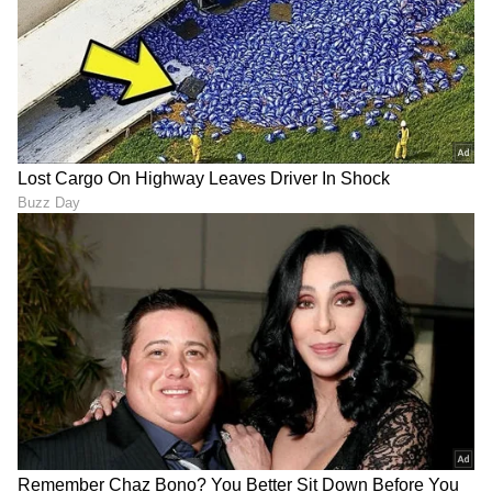
ಸಂಬಂಧ
,
ಫ್ಯಾಷನ್
,
ರೆಸಿಪಿ
ಅಪ್ಡೇಟ್‌ಗಳಿಗಾಗಿ
ಏಷ್ಯಾನೆಟ್ ಸುವರ್ಣ ನ್ಯೂಸ್‌ ಫಾಲೋ ಮಾಡಿ.
ಸಂಪೂರ್ಣ ಮಾಹಿತಿ ಒಂದೇ ಕ್ಲಿಕ್‌ನಲ್ಲಿ ಲಭ್ಯ. ಏಷ್ಯಾನೆಟ್
ಸುವರ್ಣ ನ್ಯೂಸ್ ಅಧಿಕೃತ ಆ್ಯಪ್ ಡೌನ್‌ಲೋಡ್ ಮಾಡಿ
ಹಾಗು ಎಲ್ಲಾ ಅಪ್‌ಡೇಟ್ ಗಳನ್ನು ಪಡೆಯಿರಿ.
ABOUT THE AUTHOR
Ashwini HR
AH
ಮಲೆನಾಡಿನ ಹೆಬ್ಬಾಗಿಲು ಶಿವಮೊಗ್ಗದ ಸ್ಥಳೀಯ ದಿನಪತ್ರಿಕೆ
'ಕ್ರಾಂತಿದೀಪ'ದಲ್ಲಿ ಉಪ ಸಂಪಾದಕಿಯಾಗಿ ವೃತ್ತಿ ಜೀವನ ಪ್ರಾರಂಭ.
ಪತ್ರಿಕೋದ್ಯಮದಲ್ಲಿ 14 ವರ್ಷಗಳ ಅನುಭವ. ರಾಜ್ಯಮಟ್ಟದ
ದಿನಪತ್ರಿಕೆಗಳಲ್ಲಿ ಹಾಗೂ ವೆಬ್‌ಸೈಟ್‌ಗಳಲ್ಲಿ ರಾಜಕೀಯ, ಮನರಂಜನೆ,
ಪ್ರವಾಸ
ಶಿಕ್ಷಣ, ಆರೋಗ್ಯ, ಟ್ರೆಂಡಿಂಗ್‌, ಲೈಫ್‌ಸ್ಟೈಲ್‌ ಕುರಿತಾದ ವಿಷಯಗಳ
ಜೀವನಶೈಲಿ
ಲೇಖನಗಳನ್ನು ಬರೆದಿದ್ದೇನೆ.ಪ್ರಸ್ತುತ ಸುವರ್ಣ ಡಿಜಿಟಲ್‌ ತಂಡದ
ಭಾಗವಾಗಿ ವೃತ್ತಿ ಜೀವನ ಮುಂದುವರಿಸುತ್ತಿದ್ದೇನೆ.