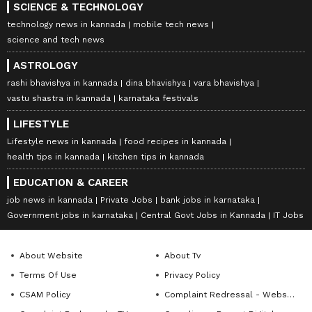
SCIENCE & TECHNOLOGY
technology news in kannada
mobile tech news
science and tech news
ASTROLOGY
rashi bhavishya in kannada
dina bhavishya
vara bhavishya
vastu shastra in kannada
karnataka festivals
LIFESTYLE
Lifestyle news in kannada
food recipes in kannada
health tips in kannada
kitchen tips in kannada
EDUCATION & CAREER
job news in kannada
Private Jobs
bank jobs in karnataka
Government jobs in karnataka
Central Govt Jobs in Kannada
IT Jobs
About Website
About Tv
Terms Of Use
Privacy Policy
CSAM Policy
Complaint Redressal - Website