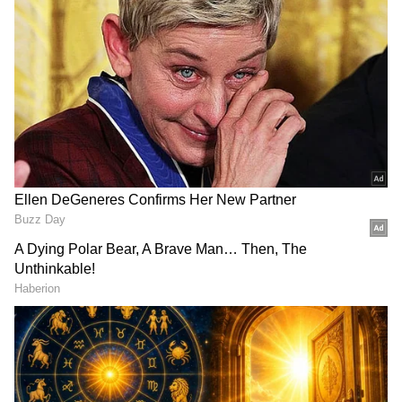
2
6
Image Credit :
Chat Gpt
ಕೊಡಗು (Coorg)
ಕೊಡಗು (Coorg)
ಕೊಡಗು ತನ್ನ ನೈಸರ್ಗಿಕ ಸೌಂದರ್ಯಕ್ಕೆ ಹೆಸರುವಾಸಿಯಾಗಿದೆ.
ಇದನ್ನು 'ಭಾರತದ ಸ್ಕಾಟ್ಲೆಂಡ್' ಎಂದೂ ಕರೆಯುತ್ತಾರೆ. ಇಲ್ಲಿನ