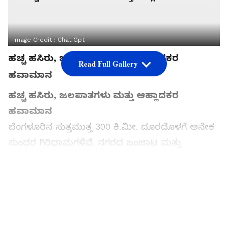
Image Credit :
Chat Gpt
ಹಚ್ಚ ಹಸಿರು, ಜಲಪಾತಗಳು ಮತ್ತು ಆಹ್ಲಾದಕರ
Read Full Gallery
ಹವಾಮಾನ
ಹಚ್ಚ ಹಸಿರು, ಜಲಪಾತಗಳು ಮತ್ತು ಆಹ್ಲಾದಕರ
ಹವಾಮಾನ
ಬೆಂಗಳೂರಿನ ಸುತ್ತಮುತ್ತ 300 ಕಿ.ಮೀ. ದೂರದೊಳಗೆ ಅನೇಕ
ಸುಂದರ ಗಿರಿಧಾಮಗಳಿವೆ. ನಗರದ ಜಂಜಾಟ ಮತ್ತು
ಟ್ರಾಫಿಕ್‌ನಿಂದ ದೂರವಿದ್ದು, ನೆಮ್ಮದಿಯ ವಾರಾಂತ್ಯವನ್ನು
ಕಳೆಯಲು ಇವು ಸೂಕ್ತ ತಾಣಗಳಾಗಿವೆ. ನೀವು ಬೆಂಗಳೂರಿನಲ್ಲಿ
ವಾಸಿಸುತ್ತಿದ್ದು, ವಾರಾಂತ್ಯದಲ್ಲಿ ಎಲ್ಲಾದರೂ ಒಳ್ಳೆಯ ಪ್ರವಾಸಿ
ತಾಣಕ್ಕೆ ಹೋಗಬೇಕೆಂದು ಬಯಸಿದರೆ, ಈ ಗಿರಿಧಾಮಗಳು
ನಿಮ್ಮ ಮೊದಲ ಆಯ್ಕೆಯಾಗಿರಲಿ. ಕುಟುಂಬ ಮತ್ತು