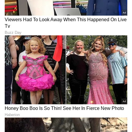
ಪಾರಂಪರಿಕ ತಾಣವಾದ 'ನೀಲಗಿರಿ ಮೌಂಟೇನ್ ರೈಲ್ವೆ' ಇಲ್ಲಿನ
ಪ್ರಮುಖ ಆಕರ್ಷಣೆ. ಇಲ್ಲಿನ ತಾಪಮಾನ 10–20°C ಇರುತ್ತದೆ.
ಇಲ್ಲಿನ ಬಟಾನಿಕಲ್ ಗಾರ್ಡನ್, ದೊಡ್ಡಬೆಟ್ಟ ಪೀಕ್, ಪೈಕಾರಾ
ಜಲಪಾತ ಮತ್ತು ವಿಶಾಲವಾದ ಚಹಾ ತೋಟಗಳು
ಪ್ರವಾಸಿಗರನ್ನು ಕೈಬೀಸಿ ಕರೆಯುತ್ತವೆ.