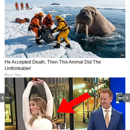
ತೋಟದ ಮನೆಗಳಲ್ಲಿ ವಾಸ್ತವ್ಯ ಹೂಡುವುದು ವಿಶೇಷ
ಅನುಭವ ನೀಡುತ್ತದೆ.
5
6
Image Credit :
Asianet News
ಊಟಿ (Ooty)
PREV
NEXT
ಊಟಿ (Ooty)
ನೀಲಗಿರಿ ಬೆಟ್ಟಗಳ ನಡುವೆ ಇರುವ ಊಟಿಯನ್ನು
'ಗಿರಿಧಾಮಗಳ ರಾಣಿ' ಎಂದು ಕರೆಯಲಾಗುತ್ತದೆ. ಯುನೆಸ್ಕೋ