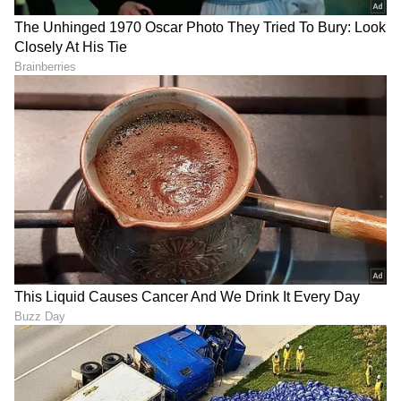
ಜಲಪಾತ ವೀಕ್ಷಣೆ ಮತ್ತು ಕಾಡಿನ ನಡುವಿನ ನಡಿಗೆ ನಿಮಗೆ
ಪುನಶ್ಚೇತನ ನೀಡುತ್ತದೆ. ಇದು ಅಷ್ಟೊಂದು ಜನದಟ್ಟಣೆ ಇಲ್ಲದ
ಪ್ರಶಾಂತ ತಾಣವಾಗಿದೆ.
LATEST VIDEOS
ಆರೋಗ್ಯ
, ಸೌಂದರ್ಯ, ಫಿಟ್‌ನೆಸ್,
ಕಿಚನ್ ಟಿಪ್ಸ್‌
,