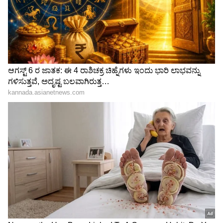
ತಾಪಮಾನ ಸಾಮಾನ್ಯವಾಗಿ 15–22°C ಇರುತ್ತದೆ. ತೇಗ ಮತ್ತು
ರೋಸ್‌ವುಡ್ ಕಾಡುಗಳಿಂದ ಆವೃತವಾಗಿರುವ ಇಲ್ಲಿ ಕಾಫಿ
ತೋಟಗಳಲ್ಲಿ ನೇಚರ್ ವಾಕ್, ತಡಿಯಾಂಡಮೋಲ್ ಶಿಖರಕ್ಕೆ
ಚಾರಣ, ಬರಪೋಲೆಯಲ್ಲಿ ರಿವರ್ ರಾಫ್ಟಿಂಗ್ ಮತ್ತು ರಾಜಾ
ಸೀಟ್‌ನಲ್ಲಿ ಸುಂದರ ಸೂರ್ಯಾಸ್ತವನ್ನು ವೀಕ್ಷಿಸಬಹುದು.
ಇಲ್ಲಿನ ಕೆಫೆಗಳಲ್ಲಿ ಸಿಗುವ ಬಿಸಿ ಬಿಸಿ ಫಿಲ್ಟರ್ ಕಾಫಿ
ಸವಿಯುವುದು ಒಂದು ಅದ್ಭುತ ಅನುಭವ.