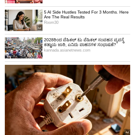
6
Image Credit :
Others
ಚಿಕ್ಕಮಗಳೂರು (Chikmagalur)
ಚಿಕ್ಕಮಗಳೂರು (Chikmagalur)
ಬೆಂಗಳೂರಿಗೆ ಹತ್ತಿರವಿರುವ ಮತ್ತೊಂದು ಅದ್ಭುತ ತಾಣವಿದು.
ಕರ್ನಾಟಕದ ಅತ್ಯಂತ ಎತ್ತರದ ಶಿಖರವಾದ ಮುಳ್ಳಯ್ಯನಗಿರಿ
(1,930 ಮೀ) ಇಲ್ಲಿದೆ. ಇಲ್ಲಿನ ಮಂಜು ಮುಸುಕಿದ ಬೆಳಗ್ಗೆ ಮತ್ತು
ಕಾಫಿ ತೋಟಗಳು ಮನಸ್ಸಿಗೆ ಮುದ ನೀಡುತ್ತದೆ. ಇಲ್ಲಿನ
ತಾಪಮಾನ 14 ರಿಂದ 20°C ಇರುತ್ತದೆ. ಚಾರಣ ಮಾಡುವುದು,
ಹೆಬ್ಬೆ ಜಲಪಾತಕ್ಕೆ ಭೇಟಿ ನೀಡುವುದು, ಭದ್ರಾ ವನ್ಯಜೀವಿ
ಅಭಯಾರಣ್ಯಕ್ಕೆ ಪ್ರವಾಸ ಮತ್ತು ತೋಟದ ಹೋಂ ಸ್ಟೇಗಳಲ್ಲಿ