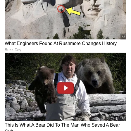
ಭಾರತದ ಹೊಸ ಪರ್ವ, ದೇಶದ
ಬುರ್ಜ್ ಖಲೀಫಾದಲ್ಲಿ ಸಣ್ಣ ಫ್ಲಾಟ್
ಮೊದಲ ಹೈಡ್ರೋಜನ್ ರೈಲಿಗೆ
ಖರೀದಿಸಲು ನಿಮ್ಮ ಬಳಿ ಎಷ್ಟು
ಕೇಂದ್ರ ಅಸ್ತು, ರೈಲು ಓಡುವುದು
ಹಣ ಇರಬೇಕು?
ಹೇಗೆ? ಎಲ್ಲೆಲ್ಲಿ ನಿಲುಗಡೆ?
ರೈಲಿನಲ್ಲಿ ತುಪ್ಪ ತೆಗೆದುಕೊಂಡು
ಬೆಂಗಳೂರಿನಿಂದ ಧರ್ಮಸ್ಥಳ-
ಹೋಗಬಹುದೇ? ಪ್ರಯಾಣಿಸುವ
ಕುಕ್ಕೆಗೆ ಹೊಸ ಸ್ಲೀಪರ್ ಬಸ್‌
ಮೊದಲು ಈ ನಿಯಮ ತಪ್ಪದೇ
ಆರಂಭ, ಹಗಲು ಮತ್ತು ರಾತ್ರಿ