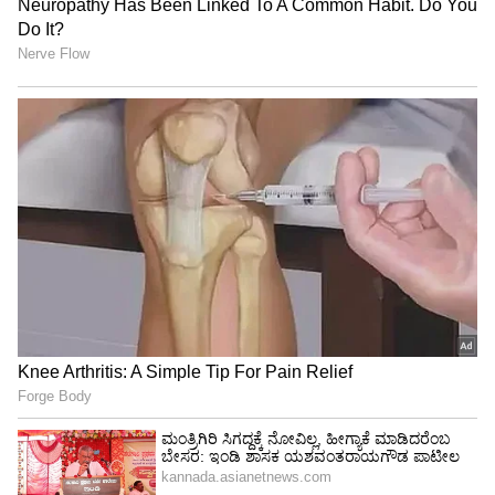
Related Articles
ಕರ್ನಾಟಕದ ಈ ಊರಿನ ಪಾನಿಪೂರಿ ಎಷ್ಟು ಫೇಮಸ್
ಅಂದ್ರೆ ಇಲ್ಲಿಗೆ ಬಂದೋರು ಬರಿಗೈಲಿ ಹೋಗೋದಿಲ್ಲ!
ರೈಲಿನಲ್ಲಿ ತುಪ್ಪ ತೆಗೆದುಕೊಂಡು ಹೋಗಬಹುದೇ?
ಪ್ರಯಾಣಿಸುವ ಮೊದಲು ಈ ನಿಯಮ ತಪ್ಪದೇ
ಓದಿಕೊಳ್ಳಿ
3