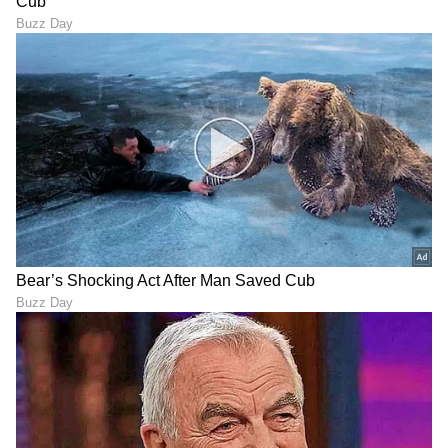
ಓದಿಕೊಳ್ಳಿ
ಸಮಯದ ವೇಳಾಪಟ್ಟಿ ಇಲ್ಲಿದೆ
LATEST VIDEOS
"ರಾಜಕೀಯ ಬೇಡ, ಸಿನಿಮಾನೇ ಪ್ರಾಣ":
ಕನಕೋತ್ಸವದಲ್ಲಿ ರಿಷಬ್ ಶೆಟ್ಟಿ | Rishab
Shetty speech | Suvarna News
ಶೇ.50 ರಿಂದ ಶೇ.18 ಕ್ಕೆ TAX ಇಳಿಕೆ: ಮೋದಿ-
ಟ್ರಂಪ್ ಐತಿಹಾಸಿಕ ಒಪ್ಪಂದ | India US
Trade Deal | Party Rounds