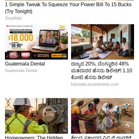
ತಂಗುವುದು ಅತ್ಯಂತ ಆಹ್ಲಾದಕರವಾಗಿರುತ್ತದೆ.
4
6