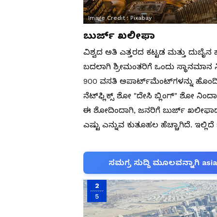
Image Credit :
Pixabay
ಬುರ್ಜ್ ಖಲೀಫಾ
ವಿಶ್ವದ ಅತಿ ಎತ್ತರದ ಕಟ್ಟಡ ಮತ್ತು ದುಬೈನ
ಬದಲಾಗಿ ಶ್ರೀಮಂತರಿಗೆ ಒಂದು ಸ್ಥಾನಮಾನ
900 ವಸತಿ ಅಪಾರ್ಟ್‌ಮೆಂಟ್‌ಗಳನ್ನು ಹೊಂದಿದೆ
ನೆಟ್‌ಫ್ಲಿಕ್ಸ್ ಶೋ "ದೇಸಿ ಬ್ಲಿಂಗ್" ಶೋ ನಿ
ಈ ಶೋದಿಂದಾಗಿ, ಜನರಿಗೆ ಬುರ್ಜ್ ಖಲೀಫಾದಲ
ಎಷ್ಟು ಎನ್ನುವ ಕುತೂಹಲ ಹೆಚ್ಚಾಗಿದೆ. ಇಲ್
ಸಮಗ್ರ ಸುದ್ದಿ ಮೂಲವನ್ನಾಗಿ asi
2
5