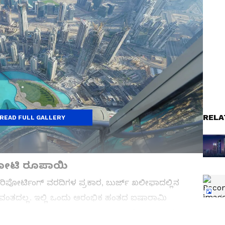
RELA
READ FULL GALLERY
 ಕೋಟಿ ರೂಪಾಯಿ
ಟ್ ರಿಪೋರ್ಟಿಂಗ್ ವರದಿಗಳ ಪ್ರಕಾರ, ಬುರ್ಜ್ ಖಲೀಫಾದಲ್ಲಿನ
ದಕ್ಕುವಂತದಲ್ಲ. ಇಲ್ಲಿ ಒಂದು ಆರಂಭಿಕ ಹಂತದ ಐಷಾರಾಮಿ
್ಷ AEDಯಿಂದ 25 ಲಕ್ಷ AED (ಸುಮಾರು 3.4 ಕೋಟಿಯಿಂದ 5.7