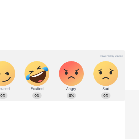
ಲದಿದ್ರೂ,
Burj Khalifa: ಜಗತ್ತಿನ ಅತಿ ಎತ್ತರದ
ಕಟ್ಟದಲ್ಲಿ ಮತ್ತೊಮ್ಮೆ ಮಿಂಚಿದ
ಶಾರೂಖ್