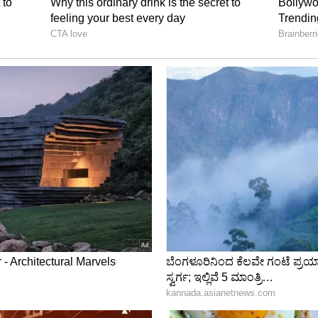
ೆ 80 ಕೋಟಿಯಿಂದ ಶುರು
ವವರಿಗೆ, ಮೂರು ಬೆಡ್ ರೂಮ್ ಉಳ್ಳ ಐಷಾರಾಮಿ ಯೂನಿಟ್‌ಗಳ
 ಹೆಚ್ಚು. ಅತ್ಯಂತ ಐಷಾರಾಮಿ ಪೆಂಟ್‌ಹೌಸ್‌ಗಳು ಮತ್ತು
100 ಲಕ್ಷ AED (ಅಂದರೆ ಸುಮಾರು 80 ಕೋಟಿಯಿಂದ 230
ು ಹೊಂದಿವೆ.