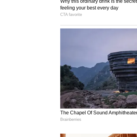
Image Credit :
Pixabay
3 ಬೆಡ್ ರೂಮ್ ಯೂನಿಟ್‌ ಬೆಲ
ಇನ್ನೂ ಹೆಚ್ಚಿನ ಐಷಾರಾಮಿ ರೂಮ್ ಬಯಸು
ಬೆಲೆ 80 ಲಕ್ಷ AEDಯಿಂದ 2 ಕೋಟಿ AED ಗೂ
ಅರ್ಮಾನಿ ನಿವಾಸಗಳು 35 ಲಕ್ಷ AEDಯಿಂದ
ಕೋಟಿ ರೂಪಾಯಿಗಳಿಗಿಂತ ಹೆಚ್ಚು) ಬೆಲೆಯನ್ನ