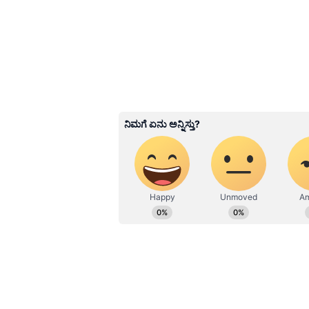
ಕೋಟಿ ರೂಪಾಯಿಗಳು) ವೆಚ್ಚವಾಗುತ್ತದೆ.
Related Articles
Dubai: ಆದಾಯ ತೆರಿಗೆ ಇಲ್
ದುಬೈ ಹೇಗೆ ಅಷ್ಟೊಂದು
ಶ್ರೀಮಂತವಾಗಿದೆ ಗೊತ್ತಾ?
3
5