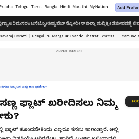
Prabha
Telugu
Tamil
Bangla
Hindi
Marathi
MyNation
Add Prefer
ದಿ
ಗ್ಯಾಲರಿ
ಮನರಂಜನೆ
ಜ್ಯೋತಿಷ್ಯ
ವೆಬ್‌ಸ್ಟೋರೀಸ್
ಜಿಲ್ಲಾ ಸುದ್ದಿ
ಕ್ರೀಡೆ
ಜೀವನಶೈಲಿ
ವ
savaraj Horatti
Bengaluru-Mangaluru Vande Bhatrat Express
Team India
ಖರೀದಿಸಲು ನಿಮ್ಮ ಬಳಿ ಎಷ್ಟು ಹಣ ಇರಬೇಕು?
ಸಣ್ಣ ಫ್ಲಾಟ್ ಖರೀದಿಸಲು ನಿಮ್ಮ
FOO
ೇಕು?
ಿ ಫ್ಲಾಟ್ ಹೊಂದಬೇಕೆಂದು ಎಲ್ಲರೂ ಕನಸು ಕಾಣುತ್ತಾರೆ. ಅಲ್ಲಿ
್ಯಾಧಿಪತಿಯೇ ಆಗಿರಬೇಕು. ಹಾಗಿದ್ರೆ ಬುರ್ಜ್ ಖಲೀಫಾದಲ್ಲಿ