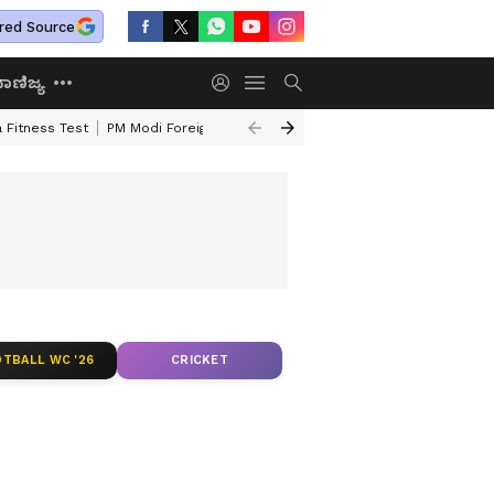
red Source
ಾಣಿಜ್ಯ
 Fitness Test
PM Modi Foreign Travel Expenditure
Valmiki Corporatio
TBALL WC '26
CRICKET