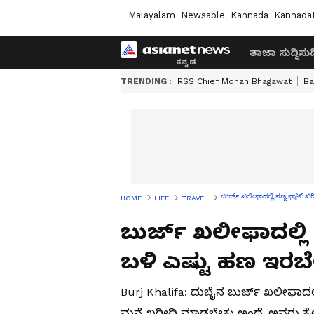
Malayalam
Newsable
Kannada
Kannada
ತಾಜಾ ಸುದ್ದಿ
ಸುದ್
TRENDING :
RSS Chief Mohan Bhagawat
Ba
ಬುರ್ಜ್ ಖಲೀಫಾದಲ್ಲಿ ಸಣ್ಣ ಫ್ಲಾಟ್ 
HOME
LIFE
TRAVEL
ಬುರ್ಜ್ ಖಲೀಫಾದಲ್ಲಿ 
ಬಳಿ ಎಷ್ಟು ಹಣ ಇರಬ
Burj Khalifa: ದುಬೈನ ಬುರ್ಜ್ ಖಲೀಫಾದಲ್ಲ
ಮನೆ ಖರೀದಿ ಮಾಡಬೇಕು ಅಂದ್ರೆ ಅವರು ಕೋಟ