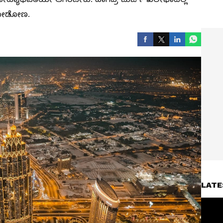
ು ನೋಡೋಣ.
LATE