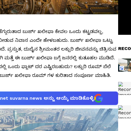
 ಹೆಗ್ಗುರುತಾದ ಬುರ್ಜ್ ಖಲೀಫಾ ಕೇವಲ ಒಂದು ಕಟ್ಟಡವಲ್ಲ,
 ನೀಡುವ ನಿವಾಸ ಎಂದೇ ಹೇಳಬಹುದು. ಬುರ್ಜ್ ಖಲೀಫಾ ಒಟ್ಟು
RECO
. ಪ್ರಸ್ತುತ, ದುಬೈನ ಶ್ರೀಮಂತರ ಲಕ್ಸುರಿ ಜೀವನವನ್ನು ಚಿತ್ರಿಸುವ
ಂದಾಗಿ ಮತ್ತೆ ಈ ಬುರ್ಜ್ ಖಲೀಫಾ ಬಗ್ಗೆ ಜನರಲ್ಲಿ ಕುತೂಹಲ ಮುಡಿದೆ.
್ಲಿ ಒಂದು ಫ್ಲಾಟ್ ದರ ಎಷ್ಟಿರಬಹುದು? ಲಕ್ಸುರಿ ರೂಮ್ ಬೆಲೆ
ಲಿದೆ ಬುರ್ಜ್ ಖಲೀಫಾ ರೂಮ್ ಗಳ ಕುರಿತಾದ ಸಂಪೂರ್ಣ ಮಾಹಿತಿ.
anet suvarna news ಅನ್ನು ಆಯ್ಕೆ ಮಾಡಿಕೊಳ್ಳಿ