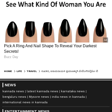
HOME
LIFE
TRAVEL
ಸುಖಕರ, ಆರಾಮದಾಯಕ ಪ್ರಯಾಣಕ್ಕಾಗಿ ವೇಟಿಂಗ್‌ನಲ್ಲಿರೋ ಟಿಕೆಟ್‌ನ್ನು ಕನ್ಫರ್ಮ್ ಮಾಡ್ಕೊಳ್ಳೋ ಸೀಕ್ರೆಟ್ ಟ್ರಿಕ್
NEWS
kannada news
latest kannada news
karnataka news
bengaluru news
Mysore news
india news in kannada
international news in kannada
ENTERTAINMENT NEWS