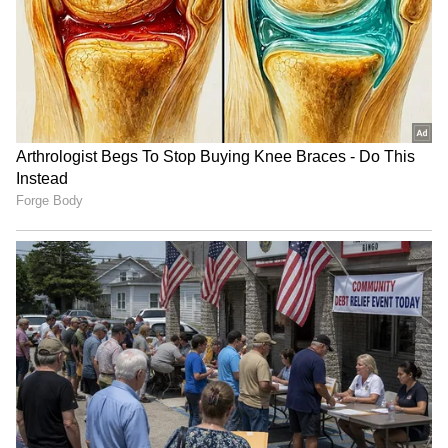
ಯೋಜನೆಯಿಂದ ರೈಲ್ವೆಗೂ ಲಾಭವಿದೆ. ಏಕೆಂದರೆ ಇದು ಖಾಲಿ
Shetty speech | Suvarna News
ಇರುವ ಸೀಟುಗಳ ಗರಿಷ್ಠ ಬಳಕೆಯನ್ನು ಖಚಿತಪಡಿಸುತ್ತದೆ
ಮತ್ತು ರೈಲ್ವೆಯ ಆದಾಯವನ್ನು ಹೆಚ್ಚಿಸುತ್ತದೆ.
ಶೇ.50 ರಿಂದ ಶೇ.18 ಕ್ಕೆ TAX ಇಳಿಕೆ: ಮೋದಿ-
ಟ್ರಂಪ್ ಐತಿಹಾಸಿಕ ಒಪ್ಪಂದ | India US
Trade Deal | Party Rounds
ಇದನ್ನೂ ಓದಿ:
ತತ್ಕಾಲ್‌ನಲ್ಲಿಯೂ ಸಿಗಲಿಲ್ವಾ? ಈ