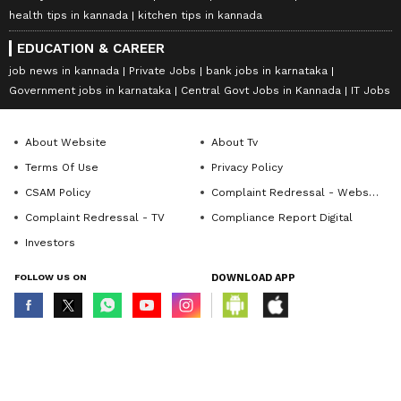
health tips in kannada
kitchen tips in kannada
EDUCATION & CAREER
job news in kannada
Private Jobs
bank jobs in karnataka
Government jobs in karnataka
Central Govt Jobs in Kannada
IT Jobs
About Website
About Tv
Terms Of Use
Privacy Policy
CSAM Policy
Complaint Redressal - Website
Complaint Redressal - TV
Compliance Report Digital
Investors
FOLLOW US ON
DOWNLOAD APP
© Copyright 2026 Asianxt Digital Technologies Private Limited (Formerly
known as Asianet News Media & Entertainment Private Limited) | All Rights
Reserved