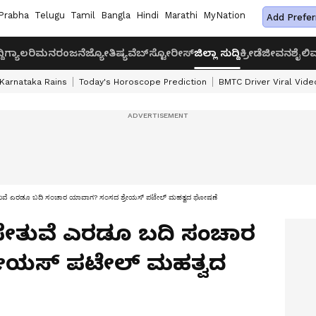
Prabha
Telugu
Tamil
Bangla
Hindi
Marathi
MyNation
Add Prefer
ದಿ
ಗ್ಯಾಲರಿ
ಮನರಂಜನೆ
ಜ್ಯೋತಿಷ್ಯ
ವೆಬ್‌ಸ್ಟೋರೀಸ್
ಜಿಲ್ಲಾ ಸುದ್ದಿ
ಕ್ರೀಡೆ
ಜೀವನಶೈಲಿ
ವ
Karnataka Rains
Today's Horoscope Prediction
BMTC Driver Viral Vide
ಸೇತುವೆ ಎರಡೂ ಬದಿ ಸಂಚಾರ ಯಾವಾಗ? ಸಂಸದ ಶ್ರೇಯಸ್ ಪಟೇಲ್ ಮಹತ್ವದ ಘೋಷಣೆ
 ಸೇತುವೆ ಎರಡೂ ಬದಿ ಸಂಚಾರ
ರೇಯಸ್ ಪಟೇಲ್ ಮಹತ್ವದ