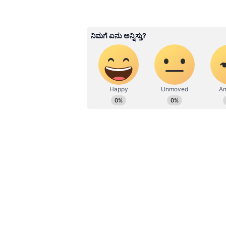
Related Articles
ಹಾಸನ ಜಿಮ್‌ನಲ್ಲಿ ಬಾಡಿ ಬಿ
ಅಬ್ಬರ! ಭುಜ ತಗುಲಿಸಿದ ಕ
ಒಂದು ಪಂಚ್ ಕೊಟ್ಟು 'ಕ
ಕಳಿಸಿದ ವರುಣ!
ಮಹಿಳೆಯರು ಕಚೇರಿಗಳಿಗೆ ಅಲೆದಾಡುವ ಅಗತ್ಯ
ಸ್ಥಳದಲ್ಲೇ ನೋಂದಣಿ ಪ್ರಕ್ರಿಯೆ ನಡೆಸಲಿದ್ದಾರೆ.
ವಿರೋಧ ಪಕ್ಷದವರು ಹರಡುತ್ತಿದ್ದಾರೆ. ಕಾಂ