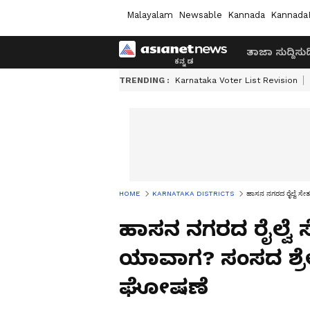
Malayalam
Newsable
Kannada
Kannada
ತಾಜಾ ಸುದ್ದಿ
ಸುದ್
TRENDING :
Karnataka Voter List Revision
HOME
KARNATAKA DISTRICTS
ಹಾಸನ ನಗರದ ರೈಲ್ವೆ 
ಹಾಸನ ನಗರದ ರೈಲ್ವೆ
ಯಾವಾಗ? ಸಂಸದ ಶ್
ಘೋಷಣೆ