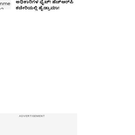
ಅಧಿಕಾರಿಗಳ ಫೈಟ್! ಹೆಚ್‌ಆರ್‌ಪಿ
ಕಚೇರಿಯಲ್ಲಿ ಹೈಡ್ರಾಮಾ!