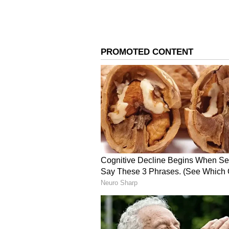
ಮತ್ತು ಥೈರಾಯ್ಡ್ ಸಮಸ್ಯೆಗಳು ಕೂಡ ದೇಹದ
(Anemia) ಇದ್ದವರಲ್ಲಿಯೂ ಇಂತಹ ಬದಲಾವ
ನೀವೇನು ಮಾಡಬೇಕು?
ನಿಮ್ಮ ಕಾಲಿನ ಕೂದಲುಗಳಲ್ಲಿ ಇಂತಹ ಬದಲಾ
ವಯಸ್ಸಾದಂತೆ ಅಥವಾ ವಂಶವಾಹಿ ಕಾರಣಗ
ಲಕ್ಷಣಗಳ ಜೊತೆಗೆ ಕೂದಲು ಮಾಯವಾಗುತ್ತಿದ್ದರೆ
ಸಕ್ಕರೆ ಪ್ರಮಾಣವನ್ನು ಪರೀಕ್ಷಿಸಿಕೊಳ್ಳು
ಆಹಾರ ಸೇವನೆಯು ರಕ್ತ ಸಂಚಾರವನ್ನು ಸು
ನೆನಪಿಡಿ, ದೇಹವು ನೀಡುವ ಸಣ್ಣ ಬದಲಾವಣೆ
ಮೊದಲ ಎಚ್ಚರಿಕೆಗಳಾಗಿರುತ್ತವೆ!
(ಸೂಚನೆ: ಈ ಲೇಖನವು ಸಾಮಾನ್ಯ ಮಾಹ
ಬದಲಾವಣೆಗಳ ಬಗ್ಗೆ ಖಚಿತ ಮಾಹಿತಿ ಪಡ