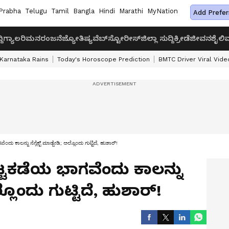
Prabha
Telugu
Tamil
Bangla
Hindi
Marathi
MyNation
Add Prefer
ದಿ
ಗ್ಯಾಲರಿ
ಮನರಂಜನೆ
ಜ್ಯೋತಿಷ್ಯ
ವೆಬ್‌ಸ್ಟೋರೀಸ್
ಜಿಲ್ಲಾ ಸುದ್ದಿ
ಕ್ರೀಡೆ
ಜೀವನಶೈಲಿ
ವ
Karnataka Rains
Today's Horoscope Prediction
BMTC Driver Viral Vide
ಕಾಲನ್ನು ನೆಗ್ಲೆಕ್ಟ್ ಮಾಡ್ಬೇಡಿ; ಅಲ್ಲೊಂದು ಗುಟ್ಟಿದೆ, ಹುಶಾರ್!
ಟಕಡೆಯ ಭಾಗವೆಂದು ಕಾಲನ್ನು
ಅಲ್ಲೊಂದು ಗುಟ್ಟಿದೆ, ಹುಶಾರ್!