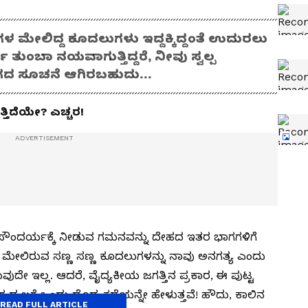
ಳ ಮೇಲಿದ್ದ ಕೂದಲುಗಳು ಇದ್ದಕ್ಕಿದ್ದಂತೆ ಉದುರಲು
ುಂಬಾ ನಯವಾಗುತ್ತಿದ್ದರೆ, ನೀವು ಸ್ವಲ್ಪ
ರೋಗದ ಸೂಚನೆ ಆಗಿರಬಹುದು…
್ತಿದೆಯೇ? ಎಚ್ಚರ!
ಸೌಂದರ್ಯಕ್ಕೆ ನೀಡುವ ಗಮನವನ್ನು ದೇಹದ ಇತರ ಭಾಗಗಳಿಗೆ
ಳ ಮೇಲಿರುವ ಸಣ್ಣ ಸಣ್ಣ ಕೂದಲುಗಳನ್ನು ನಾವು ಅನಗತ್ಯ ಎಂದು
ುದೇ ಇಲ್ಲ. ಆದರೆ, ವೈದ್ಯಕೀಯ ಜಗತ್ತಿನ ಪ್ರಕಾರ, ಈ ಪುಟ್ಟ
ಬಗ್ಗೆ ಒಂದು ದೊಡ್ಡ ಕಥೆಯನ್ನೇ ಹೇಳುತ್ತವೆ! ಹೌದು, ಕಾಲಿನ
READ FULL ARTICLE