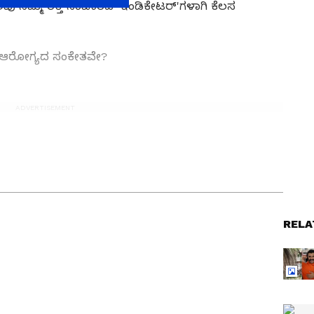
ವು ನಿಮ್ಮ ರಕ್ತ ಸಂಚಾರದ 'ಇಂಡಿಕೇಟರ್'ಗಳಾಗಿ ಕೆಲಸ
ು ಆರೋಗ್ಯದ ಸಂಕೇತವೇ?
ಿಚನ್ ಟಿಪ್ಸ್‌
, ಸಂಬಂಧ,
ಫ್ಯಾಷನ್
,
ರೆಸಿಪಿ
ರ್ಣ ನ್ಯೂಸ್‌ ಫಾಲೋ ಮಾಡಿ. ಸಂಪೂರ್ಣ ಮಾಹಿತಿ ಒಂದೇ
ರ್ಣ ನ್ಯೂಸ್ ಅಧಿಕೃತ ಆ್ಯಪ್ ಡೌನ್‌ಲೋಡ್ ಮಾಡಿ ಹಾಗು
RELA
ೆ' ಎಂದ
'ತ್ರಿಷಾ-ವಿಜಯ್ ಮದುವೆ ಆಗ್ಬೇಕು'
ಎಂದ
ಎಂದ ಬಾಲಿವುಡ್ ನಟಿ; ಆಕೆ ಕೊಟ್ಟ
ಕಾರಣಕ್ಕೆ ಬೆಚ್ಚಿಬಿದ್ದ ತಮಿಳುನಾಡು-
ಿ ಉಪ ಸಂಪಾದಕ. ಸಿನಿಮಾ, ಲೈಫ್‌ಸ್ಟೈಲ್, ರಾಜಕೀಯ ಸುದ್ದಿಗಳ ಬಗ್ಗೆ
ಭಾರತ!
ನ್ ಎಕ್ಸ್‌ಪ್ರೆಸ್‌, ಒನ್‌ ಇಂಡಿಯಾ ಕನ್ನಡ ಹಾಗೂ ವಿಜಯ ಕರ್ನಾಟಕ