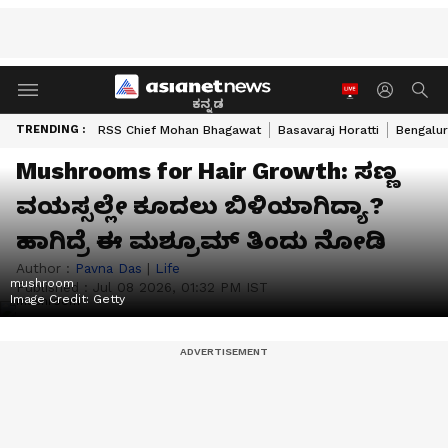
ಕನ್ನಡ
TRENDING :
RSS Chief Mohan Bhagawat
Basavaraj Horatti
Bengalur
Mushrooms for Hair Growth: ಸಣ್ಣ
ವಯಸ್ಸಲ್ಲೇ ಕೂದಲು ಬಿಳಿಯಾಗಿದ್ಯಾ?
ಹಾಗಿದ್ರೆ ಈ ಮಶ್ರೂಮ್ ತಿಂದು ನೋಡಿ
Author :
Pavna Das
|
Life
mushroom
Published :
Jul 08 2026, 01:32 PM IST
Image Credit:
Getty