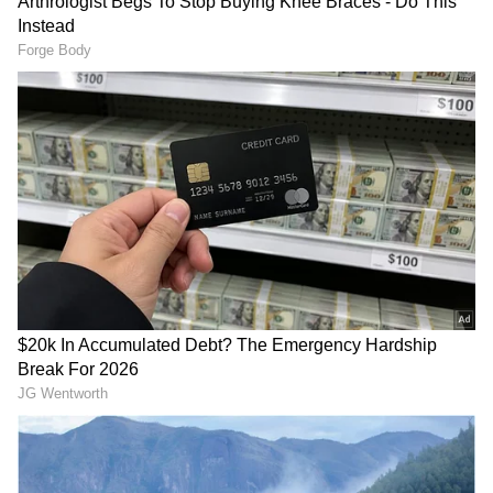
ಸಂಶೋಧನೆಯಲ್ಲಿ ಬಯಲಾಯ್ತು
ಪಕ್ಕಕ್ಕಿಡಿ; ನಿಮ್ಮ ದೇಹದಲ್ಲಿ ಆಗುವ
ಅಚ್ಚರಿ ಸತ್ಯ!
ಮ್ಯಾಜಿಕ್ ನೋಡಿ!
Science of Anger: ಕೋಪ
Sneezing Facts: ಸೀನು ಯಾಕೆ
ಯಾಕೆ ಬರುತ್ತೆ? ಮನಸ್ಸು, ದೇಹ,
ಬರುತ್ತೆ? ಇದರ ಹಿಂದಿನ ಸೀಕ್ರೆಟ್
ಭಾವನೆಗಳ ನಡುವೆ ಏನಾಗುತ್ತೆ
99% ಜನರಿಗೆ ಗೊತ್ತೇ ಇಲ್ಲ!
ಗೊತ್ತಾ?