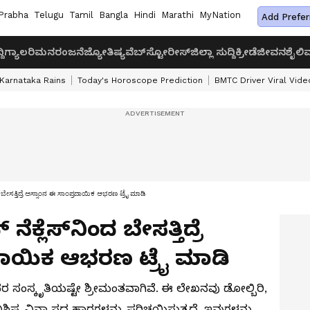
Prabha
Telugu
Tamil
Bangla
Hindi
Marathi
MyNation
Add Prefer
ದಿ
ಗ್ಯಾಲರಿ
ಮನರಂಜನೆ
ಜ್ಯೋತಿಷ್ಯ
ವೆಬ್‌ಸ್ಟೋರೀಸ್
ಜಿಲ್ಲಾ ಸುದ್ದಿ
ಕ್ರೀಡೆ
ಜೀವನಶೈಲಿ
ವ
Karnataka Rains
Today's Horoscope Prediction
BMTC Driver Viral Vide
ದ ಬೇಸತ್ತಿದ್ರೆ ಅಸ್ಸಾಂನ ಈ ಸಾಂಪ್ರದಾಯಿಕ ಆಭರಣ ಟ್ರೈ ಮಾಡಿ
ಕ್ಲೆಸ್​ನಿಂದ ಬೇಸತ್ತಿದ್ರೆ
ದಾಯಿಕ ಆಭರಣ ಟ್ರೈ ಮಾಡಿ
ಸಂಸ್ಕೃತಿಯಷ್ಟೇ ಶ್ರೀಮಂತವಾಗಿವೆ. ಈ ಲೇಖನವು ಡೋಲ್ಬಿರಿ,
್ಟ ವಿನ್ಯಾಸದ ಹಾರಗಳನ್ನು ಪರಿಚಯಿಸುತ್ತದೆ, ಇವುಗಳನ್ನು