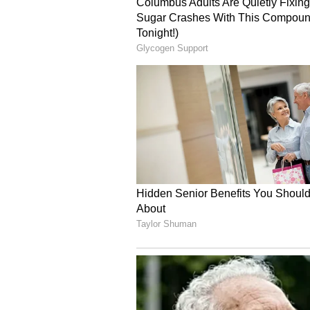
ಹಾರವನ್ನು ಸಹ ನೀವು ಪಡೆಯಬಹುದು. ಈ ಹಾರವ
ಎದ್ದು ಕಾಣುವಂತೆ ಮಾಡಿ.
4
5