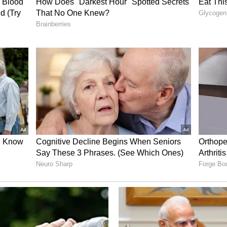
ನ್ನು ಹೆಚ್ಚು ಅಥವಾ ಕಡಿಮೆ ಚಿನ್ನದಿಂದ ಮರುಸೃಷ್ಟಿಸಿ ಮತ್ತು