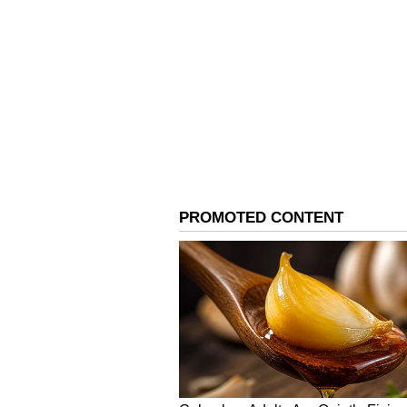
Image Credit :
INSTAGRAM
ಜೋನ್‌ಬಿರಿ ಹಾರ
ಈ ಹಾರವನ್ನು ಅಸ್ಸಾಂನಲ್ಲಿ ಜನಪ್ರಿಯ ಹಾರ
ಅರ್ಧಚಂದ್ರಾಕೃತಿಯನ್ನು ಹೋಲುತ್ತದೆ. ಚಿ
ಚಾದರ್ ಜೊತೆಗೆ ಅದ್ಭುತವಾಗಿ ಕಾಣುತ್ತದೆ.