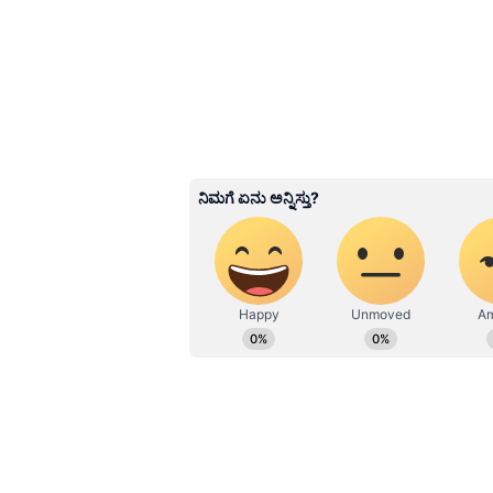
ಧರಿಸುತ್ತಾರೆ. ಈ ಹಾರದೊಂದಿಗೆ ಚಿನ್ನದ ಮತ
ನೋಟವನ್ನು ಹೆಚ್ಚಿಸಲು ನೀವು ಅದನ್ನು ಹ
Related Articles
ಕೆಮಿಕಲ್​ ರೂಮ್ ಫ್ರೆಶ್ನರ್​
ಬೈಬೈ: ಈ ನೈಸರ್ಗಿಕ ಘ
ಮನೆಯಲ್ಲೇ ಸುಲಭದಲ್ಲಿ ತ
3
5