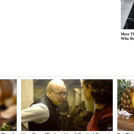
ವೆಂದು ಪರಿಗಣಿಸಲಾಗಿದೆ. ಇದರ ವಿನ್ಯಾಸ ಅರ್ಧ ಚಂದ್ರ ಅಥವಾ
ನ್ನದಿಂದ ರಚಿಸಲಾದ ಈ ಹಾರವು ಸಾಂಪ್ರದಾಯಿಕ ಮೇಖೇಲಾ-
 ಯಾವುದೇ ವಿಶೇಷ ಸಾಂಪ್ರದಾಯಿಕ ಹಬ್ಬಕ್ಕಾಗಿ ಮಾಡಿದ ಈ