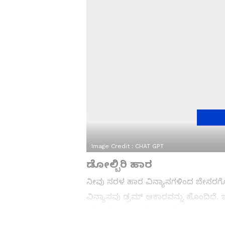
Image Credit :
CHAT GPT
ಡೋಲ್ಬಿರಿ ಹಾರ
ನೀವು ಸರಳ ಹಾರ ವಿನ್ಯಾಸಗಳಿಂದ ಬೇಸರಗೊಂಡಿ
ವಿನ್ಯಾಸವು ಡ್ರಮ್ ಆಕಾರವನ್ನು ಹೊಂದಿದೆ. ಇ
ಪರಿಗಣಿಸಲಾಗುತ್ತದೆ. ಮಹಿಳೆಯರು ಸಾಮಾನ್