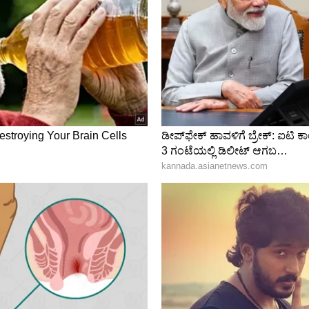
ಎರಡು ಪಾರಿವಾಳಗಳ ವಿನ್ಯಾಸವನ್ನು ಹೊಂದಿದೆ. ಮಹಿಳೆಯರು
ದು ಪರಿಗಣಿಸುತ್ತಾರೆ. ಸಾಂಪ್ರದಾಯಿಕ ಅಸ್ಸಾಮಿ ವಧುಗಳು
ಧರಿಸುತ್ತಾರೆ. ಯಾವುದೇ ವಿಶೇಷ ಸಂದರ್ಭಕ್ಕಾಗಿ ನೀವು ಅಂತಹ
 ಮಾಡಬಹುದು. ನೀವು ಎಂದಾದರೂ ಅಸ್ಸಾಂಗೆ ಭೇಟಿ ನೀಡುತ್ತಿದ್ದರೆ,