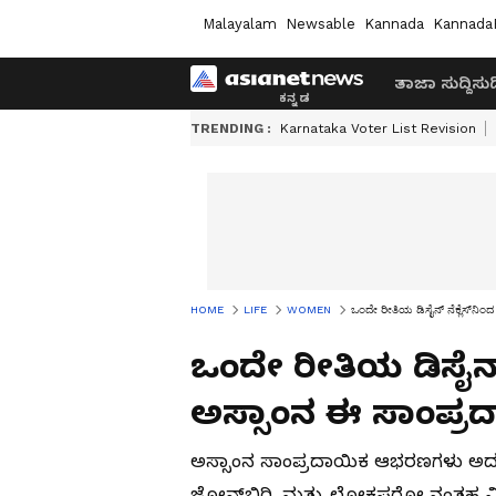
Malayalam
Newsable
Kannada
Kannada
ತಾಜಾ ಸುದ್ದಿ
ಸುದ್
TRENDING :
Karnataka Voter List Revision
HOME
LIFE
WOMEN
ಒಂದೇ ರೀತಿಯ ಡಿಸೈನ್​ ನೆಕ್ಲೆಸ್​ನಿಂ
ಒಂದೇ ರೀತಿಯ ಡಿಸೈನ್​ ನೆ
ಅಸ್ಸಾಂನ ಈ ಸಾಂಪ್ರ
ಅಸ್ಸಾಂನ ಸಾಂಪ್ರದಾಯಿಕ ಆಭರಣಗಳು ಅದರ 
ಜೋನ್‌ಬಿರಿ, ಮತ್ತು ಲೋಕಪರೋ ನಂತಹ ವಿಶಿಷ