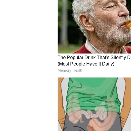
Image Credit :
INSTAGRAM
ಲೋಕಪರೋ ನೆಕ್ಲೇಸ್
ಅಸ್ಸಾಂನ ಪ್ರಸಿದ್ಧ ಲೋಕಪರೋ ನೆಕ್ಲೇಸ್ 
ಇದನ್ನು ಪ್ರೀತಿ ಮತ್ತು ಅದೃಷ್ಟದ ಸಂಕೇತವೆಂ
ಮದುವೆಗಳ ಸಮಯದಲ್ಲಿ ಈ ನೆಕ್ಲೇಸ್ ಅನ್ನು 
ನೆಕ್ಲೇಸ್‌ಗಳನ್ನು ಆನ್‌ಲೈನ್‌ನಲ್ಲಿ ಆರ್ಡರ್