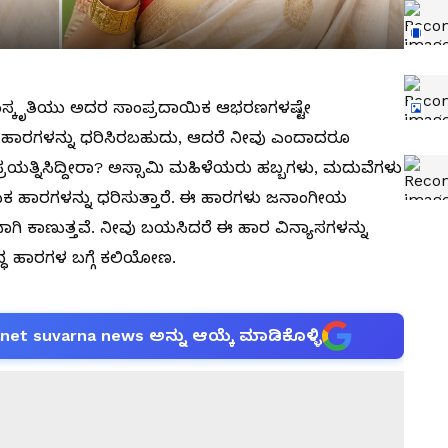
ಂಸ್ಕೃತಿಯು ಅದರ ಸಾಂಪ್ರದಾಯಿಕ ಆಭರಣಗಳಷ್ಟೇ
ಗಳ ಹಾರಗಳನ್ನು ಧರಿಸಿರಬಹುದು, ಆದರೆ ನೀವು ಎಂದಾದರೂ
್ರಯತ್ನಿಸಿದ್ದೀರಾ? ಅಸ್ಸಾಮಿ ಮಹಿಳೆಯರು ಹಬ್ಬಗಳು, ಮದುವೆಗಳು
ಯಿಕ ಹಾರಗಳನ್ನು ಧರಿಸುತ್ತಾರೆ. ಈ ಹಾರಗಳು ಜನಾಂಗೀಯ
ಿ ಕಾಣುತ್ತವೆ. ನೀವು ಬಯಸಿದರೆ ಈ ಹಾರ ವಿನ್ಯಾಸಗಳನ್ನು
ದ್ಧ ಹಾರಗಳ ಬಗ್ಗೆ ಕಲಿಯೋಣ.
anet suvarna news ಅನ್ನು ಆಯ್ಕೆ ಮಾಡಿಕೊಳ್ಳಿ