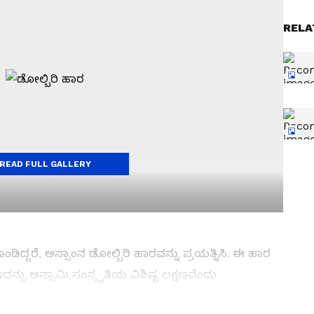
RELA
READ FULL GALLERY
ದ್ದರೆ, ಅಸ್ಸಾಂನ ಡೋಲ್ಬಿರಿ ಹಾರವನ್ನು ಪ್ರಯತ್ನಿಸಿ. ಈ ಹಾರ
ದನ್ನು ಅಸ್ಸಾಮಿ ಸಂಸ್ಕೃತಿಯ ವಿಶಿಷ್ಟ ಲಕ್ಷಣವೆಂದು
ಯವಾಗಿ ಮದುವೆ ಮತ್ತು ಹಬ್ಬಗಳ ಸಮಯದಲ್ಲಿ ಇದನ್ನು