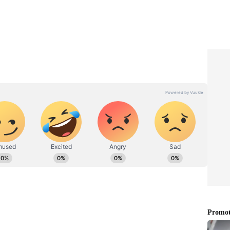
್ತು ಕೆಂಪು ಮಣಿಗಳನ್ನು ಸಹ ಬಳಸಲಾಗುತ್ತದೆ. ನಿಮ್ಮ ಜನಾಂಗೀಯ
ೊಂದಾಣಿಕೆಯ ಕಿವಿಯೋಲೆಗಳೊಂದಿಗೆ ಜೋಡಿಸಬಹುದು.
ಗೆ ಹೇಳಿ
ಪಪ್ಪಾಯ ಗಿಡಕ್ಕೆ ಮೊಳೆ ಹೊಡೆದರೆ
ಮಘಮ
ಬೇಗ ಫಲ ಕೊಡತ್ತಾ? ಭರಪೂರ
ಯಾರಿಸಿ
ಹಣ್ಣು ಬರಲು ಏನು ಮಾಡಬೇಕು