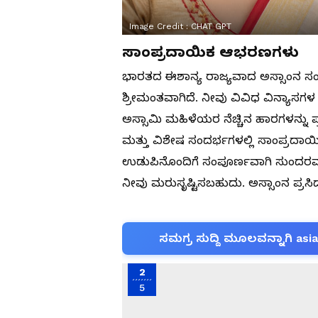
Image Credit :
CHAT GPT
ಸಾಂಪ್ರದಾಯಿಕ ಆಭರಣಗಳು
ಭಾರತದ ಈಶಾನ್ಯ ರಾಜ್ಯವಾದ ಅಸ್ಸಾಂನ ಸ
ಶ್ರೀಮಂತವಾಗಿದೆ. ನೀವು ವಿವಿಧ ವಿನ್ಯಾಸ
ಅಸ್ಸಾಮಿ ಮಹಿಳೆಯರ ನೆಚ್ಚಿನ ಹಾರಗಳನ್ನು ಪ
ಮತ್ತು ವಿಶೇಷ ಸಂದರ್ಭಗಳಲ್ಲಿ ಸಾಂಪ್ರದಾ
ಉಡುಪಿನೊಂದಿಗೆ ಸಂಪೂರ್ಣವಾಗಿ ಸುಂದರವಾಗ
ನೀವು ಮರುಸೃಷ್ಟಿಸಬಹುದು. ಅಸ್ಸಾಂನ ಪ್ರಸಿ
ಸಮಗ್ರ ಸುದ್ದಿ ಮೂಲವನ್ನಾಗಿ asi
2
5