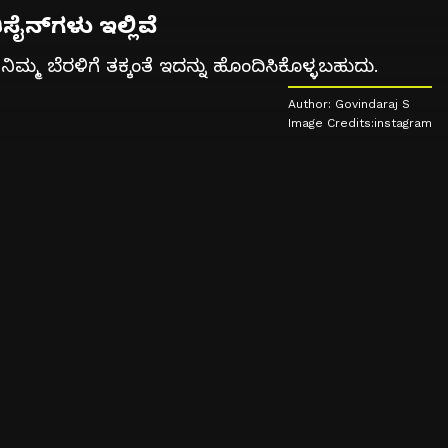
ನ್‌ಗಳು ಇಲ್ಲಿವೆ
್ಮ ಬೆರಳಿಗೆ ತಕ್ಕಂತೆ ಇದನ್ನು ಹೊಂದಿಸಿಕೊಳ್ಳಬಹುದು.
Author: Govindaraj S
Image Credits:instagram