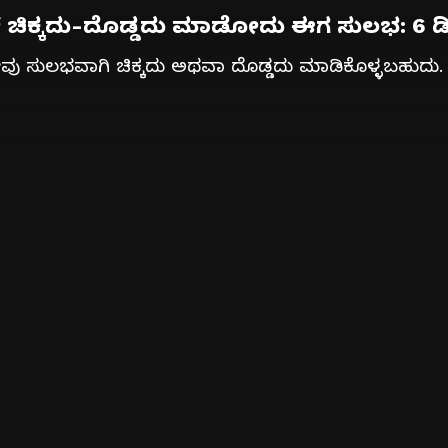
ಿಕ್ಕದು-ದೊಡ್ಡದು ಮಾಡೋದು ಈಗ ಸುಲಭ: 6 ಡಿಸೈ
ು ಸುಲಭವಾಗಿ ಚಿಕ್ಕದು ಅಥವಾ ದೊಡ್ಡದು ಮಾಡಿಕೊಳ್ಳಬಹುದು. ನಿಮ