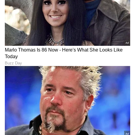
ಶೇ.50 ರಿಂದ ಶೇ.18 ಕ್ಕೆ TAX ಇಳಿಕೆ: ಮೋದಿ-
ಟ್ರಂಪ್ ಐತಿಹಾಸಿಕ ಒಪ್ಪಂದ | India US
Trade Deal | Party Rounds