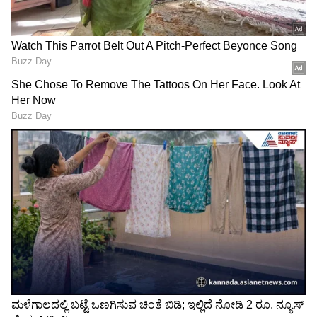
ಉತ್ಪಾದಿಸುತ್ತದೆ, ಇದು ಹೂವಿನ ಲೈಂಗಿಕತೆಯ ಮೇಲೆ
ಪರಿಣಾಮ ಬೀರುತ್ತದೆ. ಇದು ಪೋಷಕಾಂಶಗಳ
ಹೀರಿಕೊಳ್ಳುವಿಕೆಯನ್ನು ಬದಲಾಯಿಸಿ ಗಂಡು ಮರವು ಫಲ
ನೀಡಲು ಪ್ರೋತ್ಸಾಹಿಸುತ್ತದೆ ಎಂದು ಹೇಳಲಾಗುತ್ತದೆ. ಇದೇ
ಕಾರಣಕ್ಕೆ ನೆಲದಿಂದ ಸುಮಾರು 3 ರಿಂದ 4 ಅಡಿ ಎತ್ತರದಲ್ಲಿ
ಮೊಳೆಯನ್ನು ಭಾಗಶಃ ಕಾಂಡಕ್ಕೆ ನಿಧಾನವಾಗಿ ಸುತ್ತಿಗೆಯಿಂದ
ಹೊಡೆಯಲಾಗುತ್ತದೆ. ಕೆಲವು ತೋಟಗಾರರು ಲೋಹದ
ಮೊಳೆಗೆ ಪರ್ಯಾಯವಾಗಿ ಶುದ್ಧವಾದ ಮರದ ಕೋಲು
ಅಥವಾ ಟೂತ್‌ಪಿಕ್ ಅನ್ನು ಬಳಸುವುದು ಇದೆ.