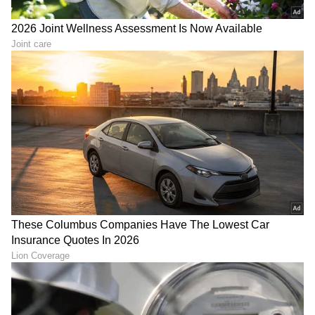
6
6
Image Credit :
Getty
ಪಪ್ಪಾಯಿ ಕೃಷಿ ಸಲಹೆಗಳು
ನಿಮ್ಮ ಪಪ್ಪಾಯಿ ಗಿಡಕ್ಕೆ ಮೊಳೆಗಳನ್ನು ಹೊಡೆಯಲು ಅನೇಕ
ಜನರು ನಿಮಗೆ ಸಲಹೆ ನೀಡಬಹುದು, ಆದರೆ ನೀವು ಇದನ್ನು
ತಪ್ಪಿಸಬೇಕು. ಇದು ಸಸ್ಯಕ್ಕೆ ಹಾನಿ ಮಾಡಬಹುದು. ಸರಿಯಾದ
ತೋಟಗಾರಿಕೆ ತಂತ್ರಗಳನ್ನು ಅಳವಡಿಸಿಕೊಳ್ಳುವ ಮೂಲಕ,
ನೀವು ಸಸ್ಯದಿಂದ ಹೆಚ್ಚಿನ ಹಣ್ಣುಗಳನ್ನು ಪಡೆಯಬಹುದು.