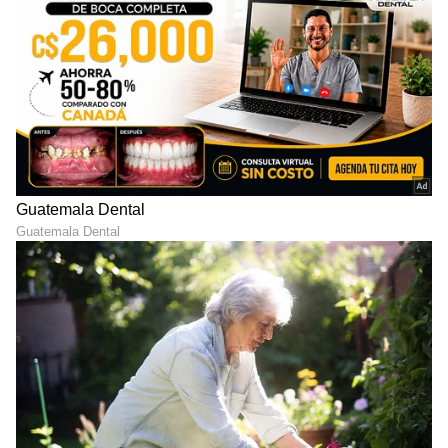
ವರ್ಮಿಕಾಂಪೋಸ್ಟ್ ಮತ್ತು ಪೊಟ್ಯಾಶ್ ಗೊಬ್ಬರಗಳನ್ನು ಬಳಸಿ.
ನಾಟಿ ಮಾಡುವಾಗ, ಉತ್ತಮ ಗುಣಮಟ್ಟದ ಬೀಜಗಳು
ಅಥವಾ ಸಸಿಗಳನ್ನು ಬಳಸಿ. ಇದು ಸಸ್ಯಗಳು ವೇಗವಾಗಿ
ಬೆಳೆಯಲು ಸಹಾಯ ಮಾಡುತ್ತದೆ ಮತ್ತು ಹಣ್ಣಿನ
ಉತ್ಪಾದನೆಯ ಸಾಧ್ಯತೆಯನ್ನು ಹೆಚ್ಚಿಸುತ್ತದೆ.