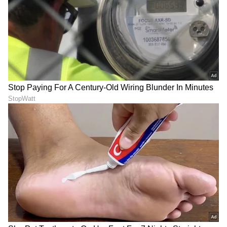
LATEST VIDEOS
ಆರೋಗ್ಯ
, ಸೌಂದರ್ಯ, ಫಿಟ್‌ನೆಸ್,
ಕಿಚನ್ ಟಿಪ್ಸ್‌
,
ಸಂಬಂಧ,
ಫ್ಯಾಷನ್
,
ರೆಸಿಪಿ
ಅಪ್ಡೇಟ್‌ಗಳಿಗಾಗಿ
ಏಷ್ಯಾನೆಟ್ ಸುವರ್ಣ ನ್ಯೂಸ್‌ ಫಾಲೋ ಮಾಡಿ.
ಸಂಪೂರ್ಣ ಮಾಹಿತಿ ಒಂದೇ ಕ್ಲಿಕ್‌ನಲ್ಲಿ ಲಭ್ಯ. ಏಷ್ಯಾನೆಟ್
ಸುವರ್ಣ ನ್ಯೂಸ್ ಅಧಿಕೃತ ಆ್ಯಪ್ ಡೌನ್‌ಲೋಡ್ ಮಾಡಿ
ಹಾಗು ಎಲ್ಲಾ ಅಪ್‌ಡೇಟ್ ಗಳನ್ನು ಪಡೆಯಿರಿ.