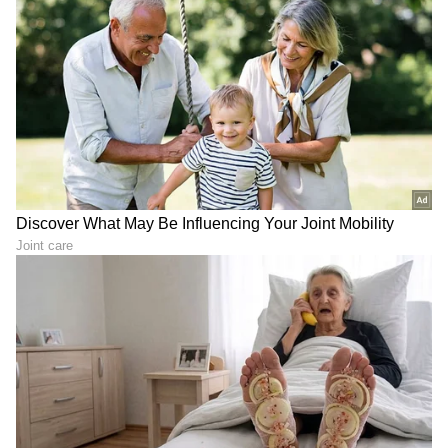
4
6
Image Credit :
Getty
6 ರಿಂದ 8 ಗಂಟೆಗಳ ಕಾಲ ಸೂರ್ಯನ ಬೆಳಕು
ಇದರ ಹೊರತಾಗಿಯೂ ಪಪ್ಪಾಯಿಯನ್ನು ಹೆಚ್ಚು ವೇಗವಾಗಿ