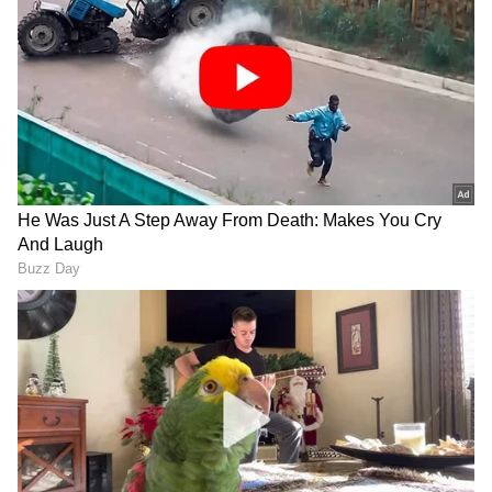
2
6
Image Credit :
Pixabay
ಸಾಂಪ್ರದಾಯಿಕ ಪದ್ಧತಿ ಹೇಳೋದೇನು?
ಮೊಳೆ ಹೊಡದಾಗ ಕಾಂಡಕ್ಕೆ ಗಾಯವಾಗುವುದರಿಂದ ರಕ್ಷಣಾ
ಕಾರ್ಯವಿಧಾನ ಆರಂಭವಾಗುತ್ತದೆ. ಮರವು ಎಥಿಲೀನ್ ಮತ್ತು
ಜಾಸ್ಮೋನಿಕ್ ಆಮ್ಲದಂತಹ ಒತ್ತಡದ ಹಾರ್ಮೋನುಗಳನ್ನು