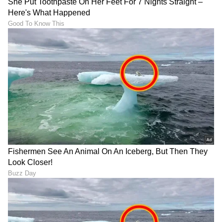
ABOUT THE AUTHOR
Suchethana D
SD
Suchetana ಮಲೆನಾಡಿನ ಹೆಬ್ಬಾಗಿಲು ಶಿರಸಿಯವಳು. ಓದಿದ್ದು LLB,
ಒಲಿದದ್ದು ಪತ್ರಿಕೋದ್ಯಮ, ಪ್ರಜಾವಾಣಿಯಲ್ಲಿ 15 ವರ್ಷಗಳ
ಅನುಭವ. ಇದರಲ್ಲಿ 10 ವರ್ಷ ನ್ಯಾಯಾಂಗ ವರದಿಗಾರಿಕೆ. ಕಾನೂನು
ಮತ್ತು ಮಹಿಳಾ ಸಂವೇದನೆಗೆ ಸಂಬಂಧಿಸಿದ ಲೇಖನಗಳಿಗೆ ಕರ್ನಾಟಕ
ಅಡುಗೆಮನೆ ಸಲಹೆಗಳು
ಮಾಧ್ಯಮ ಅಕಾಡೆಮಿ, ಮುಂಬೈನ ಲಾಡ್ಲಿ ಮೀಡಿಯಾ ಅವಾರ್ಡ್​,
ಹಣ್ಣುಗಳು
ವಿಜ್ಞಾನ
ಜೀವನಶೈಲಿ
ರೋಟರಿ ಎಕ್ಸಲೆನ್ಸ್​ ಅವಾರ್ಡ್​ ಸೇರಿದಂತೆ ಕೆಲವು ಪ್ರಶಸ್ತಿಗಳು
ಲಭಿಸಿವೆ. ಚೀನಾದಲ್ಲಿ ನಡೆದ ಭಾರತ ಮಟ್ಟದ ಯುವ ನಿಯೋಗದಲ್ಲಿ
ಮಾಧ್ಯಮ ಕ್ಷೇತ್ರದಿಂದ ಪ್ರತಿನಿಧಿಯಾಗಿ ಆಯ್ಕೆ. ವಿಜಯವಾಣಿಯಲ್ಲಿ
ಕೆಲಸ ಮಾಡಿ ಈಗ ದೂರದರ್ಶನ ಚಂದನದಲ್ಲಿ ಮತ್ತು ಏಷ್ಯಾನೆಟ್​
ಸುವರ್ಣದಲ್ಲಿ ಫ್ರೀಲ್ಯಾನ್ಸರ್​ ಆಗಿ ಕೆಲಸ ನಿರ್ವಹಣೆ.