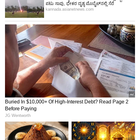
ಸೋಪ್​ ಮತ್ತು ಟೂಥ್​ ಪೇಸ್ಟ್​ ಮ್ಯಾಜಿಕ್​: ಜಿರಲೆ- ಹಲ್ಲಿ
ನಿಮ್ಮ ಮನೆ ಬಳಿ ಸುಳಿಯಲ್ಲ- ಸುಲಭದ ರೆಮಿಡಿ ಇಲ್ಲಿದೆ
15 ದಿನಗಳಲ್ಲೇ ಕುಂಡ, ಟೆರೇಸ್​, ಬಾಲ್ಕನಿ ಎಲ್ಲೆಡೆ
ಸುಲಭದಲ್ಲಿ ಬೆಳೆಯೋ 5 ತರಕಾರಿ: ಟಿಪ್ಸ್​ ಇಲ್ಲಿದೆ
3
6
Image Credit :
Pinterest
ವೈಜ್ಞಾನಿಕ ಪುರಾವೆಗಳಲ್ಲಿ ಏನಿದೆ?
ಆದರೆ, ವೈಜ್ಞಾನಿಕ ಪುರಾವೆಗಳ ಆಧಾರದ ಹೇಳುವುದಾದರೆ,