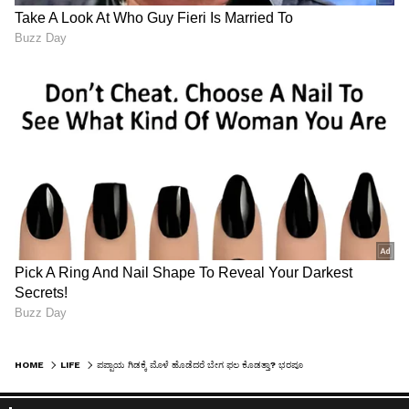
HOME
LIFE
ಪಪ್ಪಾಯ ಗಿಡಕ್ಕೆ ಮೊಳೆ ಹೊಡೆದರೆ ಬೇಗ ಫಲ ಕೊಡತ್ತಾ? ಭರಪೂರ ಹಣ್ಣು ಬರಲು ಏನು ಮಾಡಬೇಕು