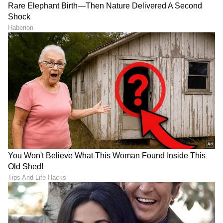
ವಿವಾಹಿತ ಪುತ್ರಿಯೂ ಅನುಕಂಪದ
ಯಾರಿದು Sandwich
ನೇಮಕಾತಿಗೆ ಅರ್ಹಳು: ಮಹತ್ವದ
Generation? ಇವರಿಂದ ಜನ
ತೀರ್ಪಲ್ಲಿ ಹೈಕೋರ್ಟ್​ ಹೇಳಿದ್ದೇನು
ದೂರ ಉಳಿಯೋದು ಯಾಕೆ?
ಮಹಿಳೆಯ ಚೈನ್​ ತಂದ ಆಪತ್ತು:
ಮನೆಯ ಬೇಳೆ ಸಾರು ಹೋಟೆಲ್
ಸ್ಟಾಪ್​ ಆಗೋಯ್ತು ನಮ್ಮ
ಸ್ಟೈಲ್‌ನಲ್ಲಿ ಬರಬೇಕೆ? ರುಚಿ
ಮೆಟ್ರೊ- ಲಕ್ಷಾಂತರ ಪ್ರಯಾಣಿಕರ
ಡಬಲ್ ಆಗಲು ಒಗ್ಗರಣೆ ಹಾಕುವಾಗ
ಪರದಾಟ
ಈ ಸೀಕ್ರೆಟ್ ಟಿಪ್ಸ್ ಪಾಲಿಸಿ!
LATEST VIDEOS
"ರಾಜಕೀಯ ಬೇಡ, ಸಿನಿಮಾನೇ ಪ್ರಾಣ":
ಕನಕೋತ್ಸವದಲ್ಲಿ ರಿಷಬ್ ಶೆಟ್ಟಿ | Rishab
Shetty speech | Suvarna News