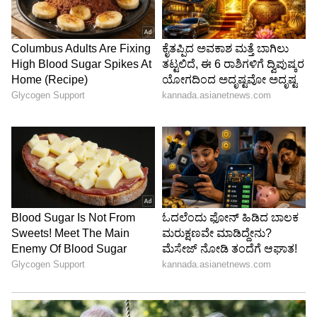
ಇದು ಮರವನ್ನು ಘಾಸಿಗೊಳಿಸುತ್ತದೆ ಎಂದೇ ಹೇಳಲಾಗುತ್ತದೆ.
ವೈಜ್ಞಾನಿಕ ಪುರಾವೆ ಹೇಳುವ ಪ್ರಕಾರ, ಹಣ್ಣು ಬಿಡುವ
ಪ್ರಕ್ರಿಯೆಯು ಸಂಪೂರ್ಣವಾಗಿ ಸಸ್ಯದ ವೈವಿಧ್ಯತೆ, ಪೋಷಣೆ,
ಸೂರ್ಯನ ಬೆಳಕು, ತಾಪಮಾನ ಮತ್ತು ನೀರಿನ ಮೇಲೆ
ಅವಲಂಬಿತವಾಗಿರುತ್ತದೆ. ಮೊಳೆ ಹೊಡೆಯುವುದರಿಂದ
ಕಾಂಡದಲ್ಲಿ ಗಾಯಗಳು ಉಳಿಯುತ್ತವೆ, ಇದು ಶಿಲೀಂಧ್ರ
ಅಥವಾ ಬ್ಯಾಕ್ಟೀರಿಯಾದ ಸೋಂಕಿನ ಅಪಾಯವನ್ನು
ಹೆಚ್ಚಿಸುತ್ತದೆ. ಕೆಲವೊಮ್ಮೆ, ಇದು ಸಸ್ಯದ ಬೆಳವಣಿಗೆಗೆ ಹಾನಿ
ಮಾಡುತ್ತದೆ ಎನ್ನುವುದು.