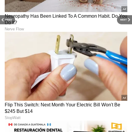
ಫಲ ನೀಡಲು ಪ್ರೋತ್ಸಾಹಿಸಲು ಬಳಸಬಹುದಾದ ಇತರ
ವಿಧಾನಗಳೂ ಇವೆ. ಆರಂಭಿಕ ಹಣ್ಣಿನ ಉತ್ಪಾದನೆಯನ್ನು
PREV
NEXT
ಖಚಿತಪಡಿಸಿಕೊಳ್ಳಲು, ಪಪ್ಪಾಯಿ ಗಿಡಗಳು ಪ್ರತಿದಿನ ಕನಿಷ್ಠ 6
ರಿಂದ 8 ಗಂಟೆಗಳ ಕಾಲ ಸೂರ್ಯನ ಬೆಳಕನ್ನು ಪಡೆಯಬೇಕು.
5
6
Image Credit :
Getty
ಉತ್ತಮ ಗೊಬ್ಬರ
ಸಸ್ಯಗಳ ಬೆಳವಣಿಗೆಯನ್ನು ಉತ್ತೇಜಿಸಲು ಕಾಂಪೋಸ್ಟ್,