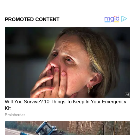
ಪ್ರೇರೇಪಿಸುತ್ತದೆ, ಇದು ಹರ್ಮಾಫ್ರೋಡೈಟ್ (ಹಣ್ಣು ಬಿಡುವ)
ಹೂವುಗಳ ಉತ್ಪಾದನೆಯನ್ನು ಪ್ರಚೋದಿಸುತ್ತದೆ ಎನ್ನುವ
ಮಾತಿದೆ. ಇದೇ ಕಾರಣಕ್ಕೆ ಹಲವರು ಈ ತಂತ್ರವನ್ನು
ಬಳಸುವುದು ಇದೆ.
ಸಮಗ್ರ ಸುದ್ದಿ ಮೂಲವನ್ನಾಗಿ asianet suvarna news ಅನ್ನು
ಆಯ್ಕೆ ಮಾಡಿಕೊಳ್ಳಿ