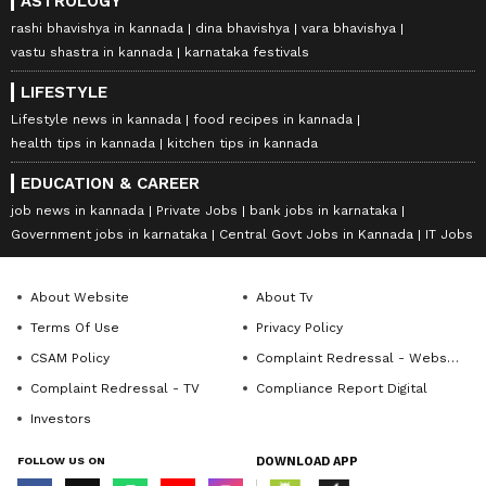
ASTROLOGY
rashi bhavishya in kannada
dina bhavishya
vara bhavishya
vastu shastra in kannada
karnataka festivals
LIFESTYLE
Lifestyle news in kannada
food recipes in kannada
health tips in kannada
kitchen tips in kannada
EDUCATION & CAREER
job news in kannada
Private Jobs
bank jobs in karnataka
Government jobs in karnataka
Central Govt Jobs in Kannada
IT Jobs
About Website
About Tv
Terms Of Use
Privacy Policy
CSAM Policy
Complaint Redressal - Website
Complaint Redressal - TV
Compliance Report Digital
Investors
FOLLOW US ON
DOWNLOAD APP