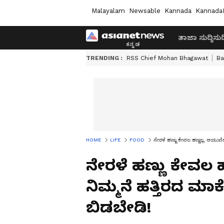
Malayalam
Newsable
Kannada
Kannada
ತಾಜಾ ಸುದ್ದಿ
ಸುದ್
TRENDING :
RSS Chief Mohan Bhagawat
Ba
HOME
LIFE
FOOD
ನೇರಳೆ ಹಣ್ಣು ಕೇವಲ ಹಣ್ಣಲ್ಲ, ಆಯುರ್ವ
ನೇರಳೆ ಹಣ್ಣು ಕೇವಲ 
ನಿಮ್ಮನೆ ಹತ್ತಿರದ ಮಾರ್
ಬಿಡಬೇಡಿ!