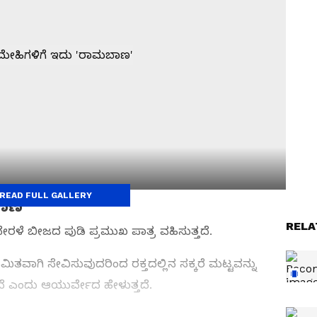
READ FULL GALLERY
ಾಣ'
RELA
ರಳೆ ಬೀಜದ ಪುಡಿ ಪ್ರಮುಖ ಪಾತ್ರ ವಹಿಸುತ್ತದೆ.
ತವಾಗಿ ಸೇವಿಸುವುದರಿಂದ ರಕ್ತದಲ್ಲಿನ ಸಕ್ಕರೆ ಮಟ್ಟವನ್ನು
ಎಂದು ಆಯುರ್ವೇದ ಹೇಳುತ್ತದೆ.