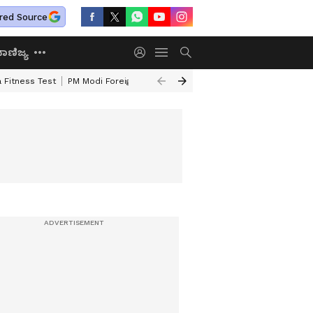
red Source
ಾಣಿಜ್ಯ
 Fitness Test
PM Modi Foreign Travel Expenditure
Valmiki Corporatio