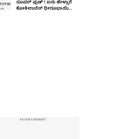
ಸೂಪರ್ ಫುಡ್ ! ಏನು ಹೇಳ್ತಾರೆ
ಕೋಕಿಲಾಬೆನ್ ಧೀರೂಭಾಯಿ
ಅಂಬಾನಿ ಆಸ್ಪತ್ರೆ ವೈದ್ಯರು?