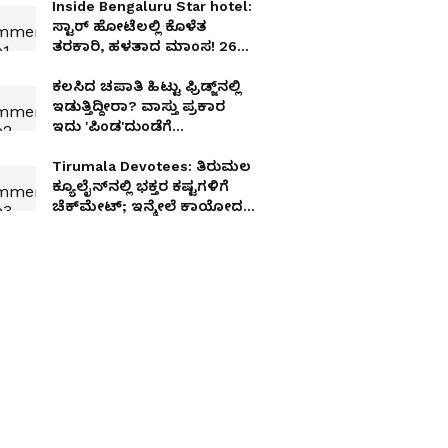
Inside Bengaluru Star hotel:
ಸ್ಟಾರ್‌ ಹೋಟೆಲಲ್ಲಿ ಕೊಳೆತ
ತರಕಾರಿ, ಹಳತಾದ ಮಾಂಸ! 26
ಹೋಟೆಲ್‌ ಮೇಲೆ ಆಹಾರ ಇಲಾಖೆ
ದಾಳಿ!
ಕಲಸಿದ ಚಪಾತಿ ಹಿಟ್ಟು ಫ್ರಿಡ್ಜ್‌ನಲ್ಲಿ
ಇಡುತ್ತಿದ್ದೀರಾ? ವಾಸ್ತು ಪ್ರಕಾರ
ಇದು 'ಪಿಂಡ'ದುಂಡೆಗೆ
ಸಮಾನವಂತೆ!
Tirumala Devotees: ತಿರುಮಲ
ಕ್ಯೂಲೈನ್‌ನಲ್ಲಿ ಭಕ್ತರ ಕಷ್ಟಗಳಿಗೆ
ಚೆಕ್‌ಮೇಟ್; ಇನ್ಮೇಲೆ ಕಾಯೋದಕ್ಕೆ
ಬ್ರೇಕ್, ಶೀಘ್ರ ದರ್ಶನ!