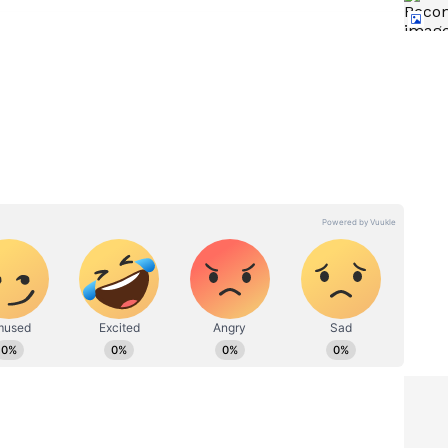
ಒಳ್ಳೇದು,
ಮೆಂತ್ಯ – ನೇರಳೆ ಮಧುಮೇಹಕ್ಕೆ
ಸೂಪರ್ ಫುಡ್ ! ಏನು ಹೇಳ್ತಾರೆ
ಕೋಕಿಲಾಬೆನ್ ಧೀರೂಭಾಯಿ
ಅಂಬಾನಿ ಆಸ್ಪತ್ರೆ ವೈದ್ಯರು?