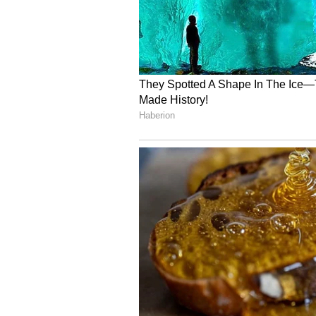
Image Credit :
Asianet News
ಹಲ್ಲುಗಳ ಆರೋಗ್ಯ ಮತ್ತು ಹೊ
ಇದರ ಎಲೆಗಳನ್ನು ಅಗಿಯುವುದರಿಂದ ಬಾಯ
ಹಲ್ಲುಜ್ಜಿದರೆ ಒಸಡುಗಳು ಗಟ್ಟಿಯಾಗುತ್ತವೆ.
ನೇರಳೆ ತೊಗಟೆಯ ಕಷಾಯದಿಂದ ಮುಖ ತೊಳ
ಹೆಚ್ಚುತ್ತದೆ.