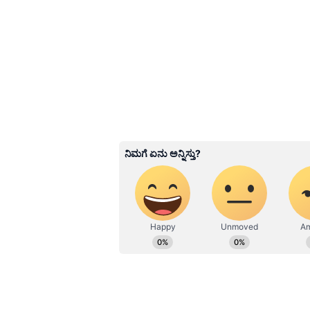
Related Articles
ನೇರಳೆ ಹಣ್ಣು ಆರೋಗ್ಯಕ್ಕೆ 
ಆದ್ರೆ ಈ ಸಮಸ್ಯೆ ಇರೋರು
ತಿನ್ನಬಾರದು!
3
6