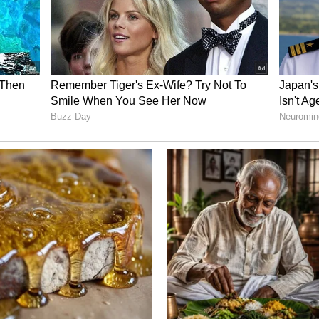
ಳೆಯುವ ಚರ್ಮ
ಿಯ ದುರ್ಗಂಧ ದೂರವಾಗುತ್ತದೆ. ತೊಗಟೆಯ ಪುಡಿಯಿಂದ
ೆಯುವುದರಿಂದ ಮೊಡವೆಗಳು ಕಡಿಮೆಯಾಗಿ ಚರ್ಮದ ಕಾಂತಿ