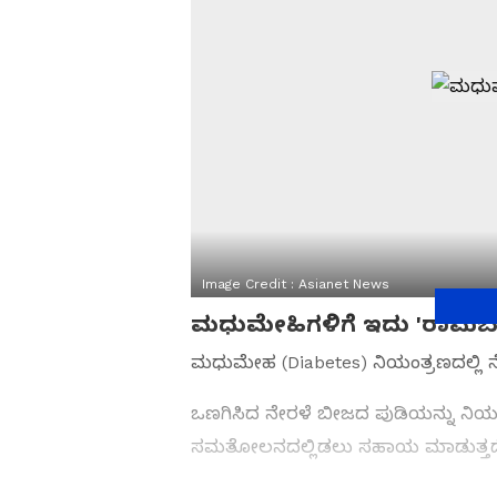
Image Credit :
Asianet News
ಮಧುಮೇಹಿಗಳಿಗೆ ಇದು 'ರಾಮಬ
ಮಧುಮೇಹ (Diabetes) ನಿಯಂತ್ರಣದಲ್ಲಿ ನೇ
ಒಣಗಿಸಿದ ನೇರಳೆ ಬೀಜದ ಪುಡಿಯನ್ನು ನಿಯಮಿ
ಸಮತೋಲನದಲ್ಲಿಡಲು ಸಹಾಯ ಮಾಡುತ್ತದೆ 