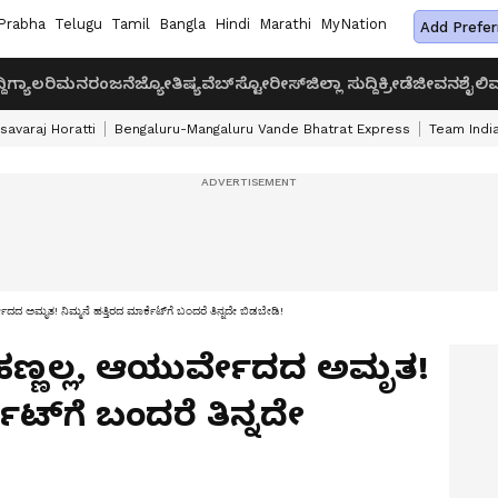
Prabha
Telugu
Tamil
Bangla
Hindi
Marathi
MyNation
Add Prefer
ದಿ
ಗ್ಯಾಲರಿ
ಮನರಂಜನೆ
ಜ್ಯೋತಿಷ್ಯ
ವೆಬ್‌ಸ್ಟೋರೀಸ್
ಜಿಲ್ಲಾ ಸುದ್ದಿ
ಕ್ರೀಡೆ
ಜೀವನಶೈಲಿ
ವ
savaraj Horatti
Bengaluru-Mangaluru Vande Bhatrat Express
Team India
ೇದದ ಅಮೃತ! ನಿಮ್ಮನೆ ಹತ್ತಿರದ ಮಾರ್ಕೆಟ್‌ಗೆ ಬಂದರೆ ತಿನ್ನದೇ ಬಿಡಬೇಡಿ!
ಹಣ್ಣಲ್ಲ, ಆಯುರ್ವೇದದ ಅಮೃತ!
ಕೆಟ್‌ಗೆ ಬಂದರೆ ತಿನ್ನದೇ