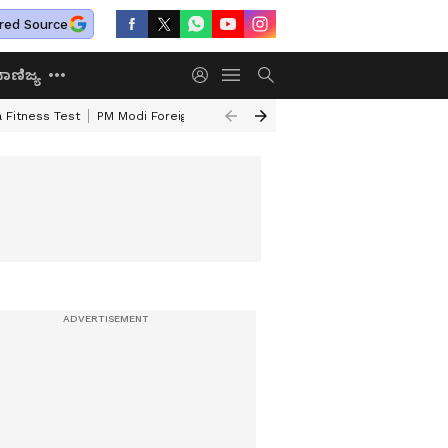
red Source
ಾಣಿಜ್ಯ
 Fitness Test
PM Modi Foreign Travel Expenditure
Valmiki Corporatio