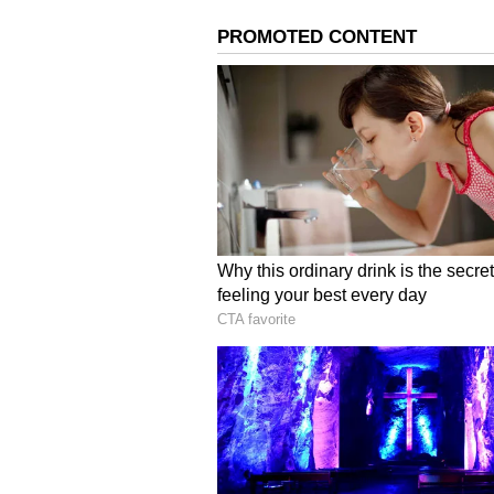
ತುಲಾ ರಾಶಿ(Libra)
ಶನಿಯ ಹಿಮ್ಮೆಟ್ಟುವಿಕೆ ತುಲಾ ರಾಶಿಯವರಿಗೆ 
ಮೇಲೆ ನಕಾರಾತ್ಮಕ ಪರಿಣಾಮ ಬೀರುತ್ತದೆ
ಜಾಗರೂಕರಾಗಿರಬೇಕು. ವ್ಯಾಪಾರ ಮಾಡುತ್ತ
ಸಮಯದಲ್ಲಿ, ಈ ರಾಶಿಚಕ್ರದ ಸ್ಥಳೀಯರ 
Weekly Love Horoscope: ಈ ರಾಶಿಗೆ 
ಕುಂಭ ರಾಶಿ(Aquarius)
ಜ್ಯೋತಿಷ್ಯದ ಪ್ರಕಾರ, ಶನಿದೇವನ ಹಿಮ್ಮೆಟ
ಬೀರುತ್ತದೆ. ಈ ಸಮಯದಲ್ಲಿ, ನೀವು ದೈಹಿಕ
ವೃತ್ತಿಜೀವನದಲ್ಲಿ ನೀವು ಕೆಲವು ಅಡೆತಡೆ