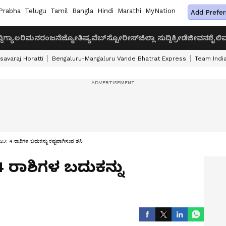
Prabha
Telugu
Tamil
Bangla
Hindi
Marathi
MyNation
Add Prefer
ದಿ
ಗ್ಯಾಲರಿ
ಮನರಂಜನೆ
ಜ್ಯೋತಿಷ್ಯ
ವೆಬ್‌ಸ್ಟೋರೀಸ್
ಜಿಲ್ಲಾ ಸುದ್ದಿ
ಕ್ರೀಡೆ
ಜೀವನಶೈಲಿ
ವ
savaraj Horatti
Bengaluru-Mangaluru Vande Bhatrat Express
Team India
: 4 ರಾಶಿಗಳ ಬದುಕನ್ನು ಕಷ್ಟವಾಗಿಸುವ ಶನಿ
4 ರಾಶಿಗಳ ಬದುಕನ್ನು