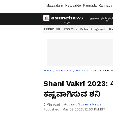
Malayalam
Newsable
Kannada
Kannada
ತಾಜಾ ಸುದ್ದಿ
ಸುದ್
TRENDING :
RSS Chief Mohan Bhagawat
Ba
HOME
ASTROLOGY
FESTIVALS
SHANI VAKRI 2023
Shani Vakri 2023: 
ಕಷ್ಟವಾಗಿಸುವ ಶನಿ
Author :
Suvarna News
2
Min read
Published :
May 28 2023, 12:53 PM IST