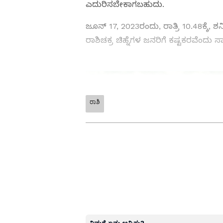
ಎದುರಿಸಬೇಕಾಗಬಹುದು.
ಜೂನ್ 17, 2023ರಂದು, ರಾತ್ರಿ 10.48ಕ್ಕೆ, 
ರಾಶಿಚಕ್ರ ಚಿಹ್ನೆಗಳ ಜನರಿಗೆ ಕಷ್ಟಕರವೆಂದು ಸ
ರಾಶಿ
ABOUT THE AUTHOR
SN
Suvarna News