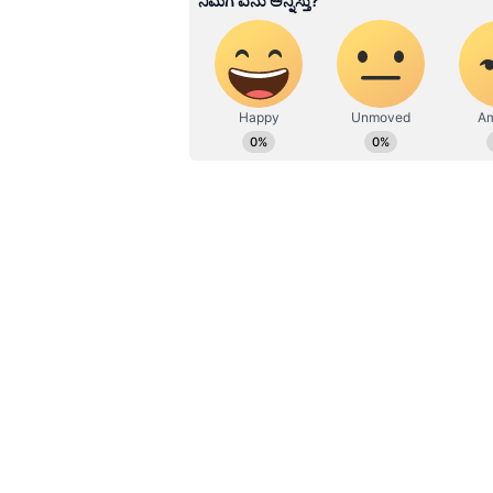
ಮೇಷ ರಾಶಿ (Aries)
ಶನಿಯ ಹಿಮ್ಮುಖ ಚಲನೆಯು ಮೇಷ ರಾಶಿಯವರಿಗ
ರಾಶಿಯ ಸ್ಥಳೀಯರು ಮಾಡುವ ಕೆಲಸವು ಹಾಳಾ
ಎದುರಾಗಬಹುದು. ಮೇಷ ರಾಶಿಯವರಿಗೆ ಶನಿಯ
ಅನುಭವಿಸಬಹುದು. ಈ ಕಾರಣದಿಂದಾಗಿ, ಸಂಗ
ಇನ್ನಷ್ಟು ಹದಗೆಡಿಸಬಹುದು.
ಅಕಾಲಿಕ ಹೃದಯಾಘಾತ ತಡೆಯಲು 'ಅಷ್ಟ
ಕರ್ಕಾಟಕ ರಾಶಿ(Cancer)
ಕರ್ಕಾಟಕ ರಾಶಿಯ ಜನರು ಪ್ರಸ್ತುತ ಶನಿಯ ಪ್ರ
ತುಂಬಾ ಅಶುಭವಾಗಿರುತ್ತಾನೆ. ಶನಿಯು ನಿಮ್ಮ
ದೊಡ್ಡ ಆರ್ಥಿಕ ನಷ್ಟವನ್ನು ಅನುಭವಿಸಬಹುದ