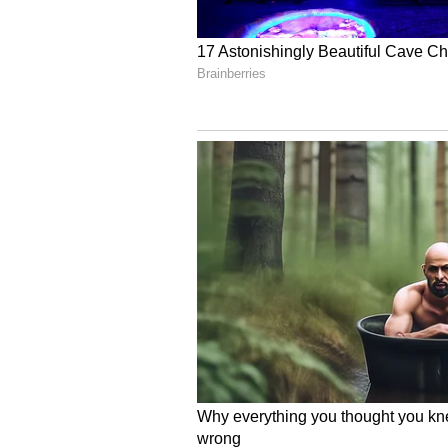
ಉಂಟಾಗುವ ಅಡ್ಡ ಪರಿಣಾಮಗಳನ್ನು ತಪ್ಪಿಸ
ಆರಾಧನೆಯಿಂದ ನಿಮಗೆ ಲಾಭವೂ ಸಿಗುತ್ತದ
ಮಂತ್ರವನ್ನು ಜಪಿಸಬೇಕು.