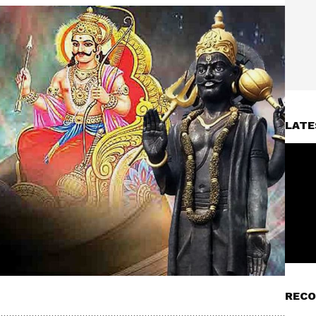
LATE
RECO