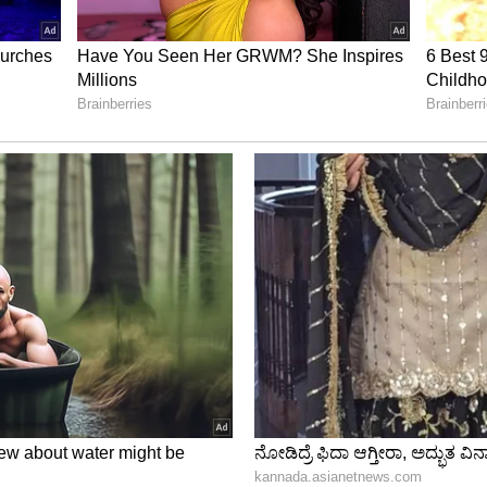
ಲು ನೀವು ಹನುಮಾನ್‌ನನ್ನು ಪೂಜಿಸಬೇಕು. ಭೈರವನ
ೆ. ಶನಿದೇವನಿಗೆ ತೊಂದರೆಯಾಗದಂತೆ ಮಹಾಮೃತ್ಯುಂಜಯ