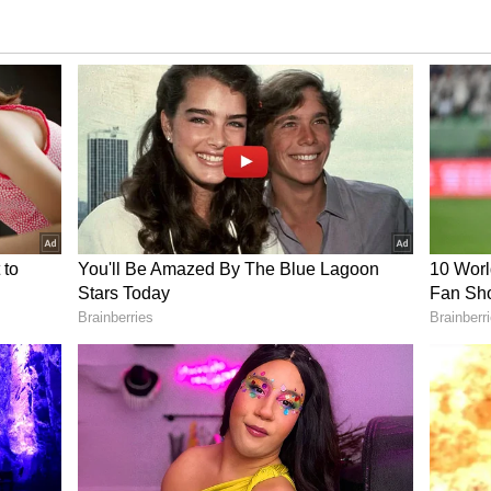
ತಮ್ಮ ಕಷ್ಟಗಳನ್ನು ಹೆಚ್ಚಿಸಬಹುದು. ಇದು ನಿಮ್ಮ ಕೆಲಸದ ಸ್ಥಳದ
. ಈ ಸಮಯದಲ್ಲಿ, ತುಲಾ ರಾಶಿಯ ಜನರು ಬಹಳ
ಿರುವ ಈ ರಾಶಿಯ ಜನರು ನಷ್ಟವನ್ನು ಭರಿಸಬೇಕಾಗಬಹುದು. ಈ
ಆರೋಗ್ಯವೂ ಹದಗೆಡಬಹುದು.
ಅಪಾರ್ಥದಿಂದ ಹೆಚ್ಚುವ ದುಃಖ, ಒತ್ತಡ
್ಟುವಿಕೆ ಕುಂಭ ರಾಶಿಯ ಜನರ ಮೇಲೆ ನಕಾರಾತ್ಮಕ ಪರಿಣಾಮ
 ಮತ್ತು ಮಾನಸಿಕ ನೋವನ್ನು ಎದುರಿಸಬೇಕಾಗಬಹುದು. ನಿಮ್ಮ
ಗಳನ್ನು ಸಹ ಎದುರಿಸಬಹುದು. ಶನಿಯ ಹಿಮ್ಮುಖ ಚಲನೆಯಿಂದ