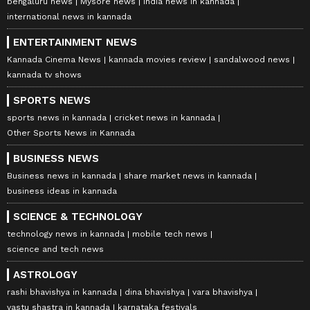
bengaluru news
Mysore news
india news in kannada
international news in kannada
ENTERTAINMENT NEWS
Kannada Cinema News
kannada movies review
sandalwood news
kannada tv shows
SPORTS NEWS
sports news in kannada
cricket news in kannada
Other Sports News in Kannada
BUSINESS NEWS
Business news in kannada
share market news in kannada
business ideas in kannada
SCIENCE & TECHNOLOGY
technology news in kannada
mobile tech news
science and tech news
ASTROLOGY
rashi bhavishya in kannada
dina bhavishya
vara bhavishya
vastu shastra in kannada
karnataka festivals