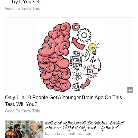
ನೀಡುವ ಸೊಸೆ ನಿಯಮಿತವಾಗಿ ವರ್ಕೌಟ್ ಮಾಡುತ್ತಾರೆ.
ಪರಸ್ಪರ ಬೆಳೆಯುವುದು ಎಂದರೆ ಇದಲ್ಲವೇ' ಎಂದು
ಹೇಳಲಾಗಿದೆ.