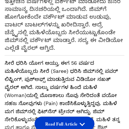
ಇತ್ತೀಚಿನ ವರ್ಷಗಳಲ್ಲಿ ವರ್ಕೌಟ್ ಮಾಡೋದು ಜನರ
ಸಾಮಾನ್ಯ ದಿನಚರಿಯಲ್ಲಿ ಒಂದಾಗಿದೆ. ಜಿಮ್‌ಗೆ
ಹೋಗೋಕೆಂದೇ ವರ್ಕೌಟ್ ಮಾಡುವ ಉಡುಪು,
ವಾಟರ್‌ ಬಾಟಲ್‌ಗಳನ್ನು ಖರೀದಿಸ್ತಾರೆ. ಆದ್ರೆ
ಚೆನ್ನೈನಲ್ಲಿ ಮಹಿಳೆಯೊಬ್ಬರು ಸೀರೆಯುಟ್ಟುಕೊಂಡೇ
ಜಿಮ್‌ನಲ್ಲಿ ವರ್ಕೌಟ್ ಮಾಡ್ತಾರೆ. ಸದ್ಯ ಈ ವೀಡಿಯೋ
ಎಲ್ಲೆಡೆ ವೈರಲ್ ಆಗ್ತಿದೆ.
ಸೀರೆ ಧರಿಸಿ ಯೋಗ ಆಯ್ತು, ಈಗ 56 ವರ್ಷದ
ಮಹಿಳೆಯೊಬ್ಬರು ಸೀರೆ (Saree) ಧರಿಸಿ ಜಿಮ್‌ನಲ್ಲಿ ಪವರ್‌
ಲಿಫ್ಟಿಂಗ್‌, ಪುಶ್‌ಅಫ್ಸ್‌ ಮಾಡುತ್ತಿರುವ ವಿಡಿಯೋ ಸಖತ್‌
ವೈರಲ್‌ ಆಗಿದೆ. ನಾಲ್ಕು ವರ್ಷಗಳ ಹಿಂದೆ ಮಹಿಳೆ
(Woman)ಯಲ್ಲಿ ಮೊಣಕಾಲು ನೊವು ಸೇರಿದಂತೆ ವಯೋ
ಸಹಜ ನೋವುಗಳು (Pain) ಕಾಣಿಸಿಕೊಳ್ಳುತ್ತಿದ್ದವು. ಮಹಿಳೆ
ಮಗ ಜಿಮ್‌ನಲ್ಲಿ ಫಿಟ್‌ನೆಸ್‌ ಟ್ರೇನರ್‌ ಆಗಿದ್ದು, ಜಿಮ್‌
ಸೇರಿಕೊಳ್ಳುವಂತೆ ಮಹಿಳೆಗೆ ಸಲಹೆ ನೀಡಿದ್ದಾನೆ. ಮಹಿಳೆ ತನ್ನ
Read Full Article
ಮಗ ಹಾಗೂ ಸೊಸೆ ಜೊತೆ ಸೇರಿಕೊಂಡು ವರ್ಕ್ ಔಟ್‌