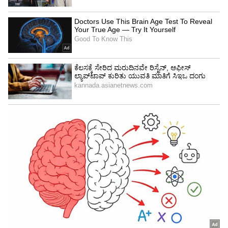
ಅಯ್ಯೋ ನೋವು ಅಂದ್ರೂ ಬಿಡ್ಲಿಲ್ಲ, ಅನಸ್ತೇಶಿಯಾ
ಬಳಸದೆ 23 ಮಹಿಳೆಯರಿಗೆ ಸರ್ಜರಿ !
ವೈರಲ್ ವೀಡಿಯೋಗೆ ನೆಟ್ಟಿಗರಿಂದ ಕಮೆಂಟ್
ಈ ಪೋಸ್ಟ್‌ಗೆ ನೆಟ್ಟಿಗರು ಹಲವರು ರೀತಿಯಲ್ಲಿ ಕಾಮೆಂಟ್
ಮಾಡಿದ್ದಾರೆ. ಒಬ್ಬ ಬಳಕೆದಾರ 'ಇದು ನಾನು ಸದ್ಯಕ್ಕೆ ಕೇಳಿದ
ಅತ್ಯುತ್ತಮ ಘಟನೆಯಾಗಿದೆ. ಇನ್ನೂ ಅನೇಕ ಮಹಿಳೆಯರು ಈ
ಪೋಸ್ಟ್‌ನಿಂದ ಸ್ಫೂರ್ತಿ ಪಡೆಯುತ್ತಾರೆ ಮತ್ತು ಅವರ ಆರೋಗ್ಯ
ಮತ್ತು ದೈಹಿಕ ಯೋಗಕ್ಷೇಮಕ್ಕೆ ಆದ್ಯತೆ ನೀಡುತ್ತಾರೆ ಎಂದು
ನಾನು ಭಾವಿಸುತ್ತೇನೆ' ಎಂದಿದ್ದಾರೆ. ಮತ್ತೊಬ್ಬರು 'ಇದನ್ನು
ಪ್ರಗತಿಪರ ಎಂದು ಕರೆಯಲಾಗುತ್ತದೆ..ಮನೆಯಲ್ಲಿದ್ದು ಅಡುಗೆ
ಮಾಡುವ ಬದಲು ಅತ್ತೆ-ಸೊಸೆ ಆರೋಗ್ಯಕರವಾಗಿ ಏನನ್ನೋ
ಮಾಡುತ್ತಿದ್ದಾರೆ. ನಾವು ಅವರಿಂದ ಹಲವು ವಿಷಯಗಳನ್ನು
ಕಲಿಯಬೇಕಿದೆ' ಎಂದಿದ್ದಾರೆ.