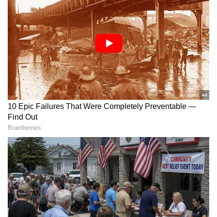
ಡಂಬಲ್ಸ್‌ ಹಾಗೂ ಜಿಮ್‌ ಸಲಕರಣಿಗಳನ್ನು ಎತ್ತಿ ವರ್ಕೌಟ್‌
ಮಾಡಿದ್ದಾರೆ. ಜಿಮ್ ಸಿಬ್ಬಂದಿ ಅವರನ್ನು ಸನ್ಮಾನಿಸಿದರು.
DOWNLOAD APP
RECOMMENDED STORIES