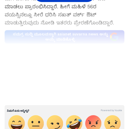
ಮಾಡಲು ಪ್ರಾರಂಭಿಸಿದ್ದಾರೆ. ಹೀಗೆ ಮಹಿಳೆ 56ರ
ವಯಸ್ಸಿನಲ್ಲೂ ಸೀರೆ ಧರಿಸಿ ಸಖತ್‌ ವರ್ಕ್ ಔಟ್‌
ಮಾಡುತ್ತಿರುವುದು ನೋಡಿ ಇತರರು ಪ್ರೇರಣೆಗೊಂಡಿದ್ದಾರೆ.
ಸಮಗ್ರ ಸುದ್ದಿ ಮೂಲವನ್ನಾಗಿ asianet suvarna news ಅನ್ನು
ಆಯ್ಕೆ ಮಾಡಿಕೊಳ್ಳಿ
LATEST VIDEOS
View post on Instagram