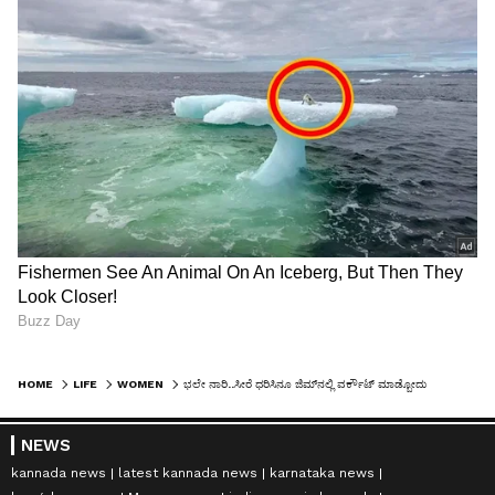
HOME
LIFE
WOMEN
ಭಲೇ ನಾರಿ..ಸೀರೆ ಧರಿಸಿನೂ ಜಿಮ್‌ನಲ್ಲಿ ವರ್ಕೌಟ್ ಮಾಡ್ಬೋದು ನೋಡಿ
NEWS
kannada news
latest kannada news
karnataka news