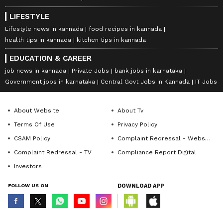
LIFESTYLE
Lifestyle news in kannada
food recipes in kannada
health tips in kannada
kitchen tips in kannada
EDUCATION & CAREER
job news in kannada
Private Jobs
bank jobs in karnataka
Government jobs in karnataka
Central Govt Jobs in Kannada
IT Jobs
About Website
About Tv
Terms Of Use
Privacy Policy
CSAM Policy
Complaint Redressal - Website
Complaint Redressal - TV
Compliance Report Digital
Investors
FOLLOW US ON
DOWNLOAD APP
© Copyright 2026 Asianxt Digital Technologies Private Limited (Formerly