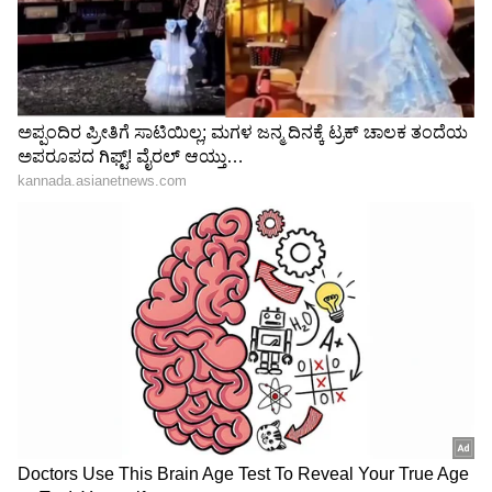
ಸೂಚಿಸಿದನು. ಅವನು ಮದ್ರಾಸ್ ಬಾರ್ಬೆಲ್ ಜಿಮ್ ಅನ್ನು
ಕನಕೋತ್ಸವದಲ್ಲಿ ರಿಷಬ್ ಶೆಟ್ಟಿ | Rishab
ಹೊಂದಿದ್ದಾನೆ. ನಾನು ನನ್ನ ಸೊಸೆಯೊಂದಿಗೆ ಪವರ್ಲಿಫ್ಟಿಂಗ್,
Shetty speech | Suvarna News
ಸ್ಕ್ವಾಟ್‌ಗಳು ಇತ್ಯಾದಿಗಳನ್ನು ಮಾಡುತ್ತೇನೆ. ಹೌದು, ಅದು ನನ್ನ
ನೋವನ್ನು ಗುಣಪಡಿಸಿತು. . ನಾವು, ಒಂದು ಕುಟುಂಬವಾಗಿ,
ಶೇ.50 ರಿಂದ ಶೇ.18 ಕ್ಕೆ TAX ಇಳಿಕೆ: ಮೋದಿ-
ನಮ್ಮ ದೇಹ (Body)ವನ್ನು ಸದೃಢವಾಗಿ ಮತ್ತು
ಟ್ರಂಪ್ ಐತಿಹಾಸಿಕ ಒಪ್ಪಂದ | India US
ಆರೋಗ್ಯಕರವಾಗಿರಿಸಿಕೊಳ್ಳುತ್ತೇವೆ' ಎಂದು ಮಹಿಳೆ
Trade Deal | Party Rounds
ತಿಳಿಸಿದ್ದಾರೆ.
ವೈರಲ್ ಆಗಿರೋ ವೀಡಿಯೋ ಯಾವುದೇ ಕೆಲಸ ಮಾಡಲು
ಉಡುಪು ಅಡ್ಡಿಯಾಗುವುದಿಲ್ಲ ಎಂಬುದನ್ನು ಸೂಚಿಸುತ್ತದೆ.
ವೀಡಿಯೋಗೆ ಅದ್ಭುತವಾದ ಶೀರ್ಷಿಕೆಯನ್ನು ಸಹ ನೀಡಲಾಗಿದೆ
'ಆಕೆಗೆ 56 ವರ್ಷ. ಅವಳು ಸೀರೆಯನ್ನು ಧರಿಸುತ್ತಾಳೆ.
ಪವರ್‌ಲಿಫ್ಟಿಂಗ್ ಮತ್ತು ಪುಷ್‌ಅಪ್‌ಗಳನ್ನು ಮಾಡುತ್ತಾಳೆ.
ವಯಸ್ಸು ಕೇವಲ ಒಂದು ಸಂಖ್ಯೆ, ಅಡ್ಡಿಯಲ್ಲ. ಮನಸ್ಸಿದ್ದರೆ
ಏನನ್ನಾದರೂ ಸಾಧಿಸಬಹುದು. ಅತ್ತೆಯೊಂದಿಗೆ ಬೆಂಬಲ