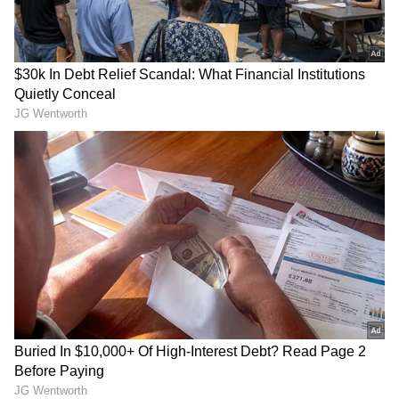
ವಿಚಿತ್ರ ಕಾಯಿಲೆಯಿಂದ ಬಳಲ್ತಿರೋ ಮಹಿಳೆ, ಬಿಸ್ಕೆಟ್
ಬಿಟ್ಟು ಬೇರೇನೂ ತಿನ್ನೋ ಹಾಗಿಲ್ಲ..!
Onion Secret: ಪ್ರತಿದಿನ ಹಸಿ
Beer vs Milk: ಹಾಲಿಗಿಂತಲೂ
ಈರುಳ್ಳಿ ತಿಂತೀರಾ? ಹಾಗಿದ್ರೆ ಈ
ಬಿಯರ್ ಹೆಚ್ಚು ಆರೋಗ್ಯಕರ
ವಿಷಯ ನಿಮಗೆ ತಿಳಿದಿರಲೇಬೇಕು,
ಅನ್ನೋದು ಸತ್ಯವೇ? ಇಲ್ಲಿದೆ
ಇಲ್ಲಾ ಅಂದ್ರೆ ಕಷ್ಟ!
ಅಸಲಿ ಗುಟ್ಟು!
ದಿನಾ ಅದೇ ಇಡ್ಲಿ, ದೋಸೆ,
ನಿಮ್ಮನೆ ಕರಿಬೇವು ಗಿಡ