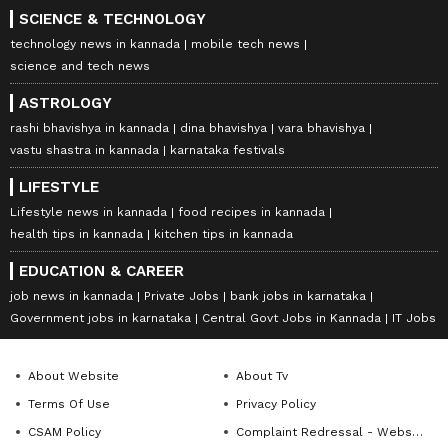
SCIENCE & TECHNOLOGY
technology news in kannada
mobile tech news
science and tech news
ASTROLOGY
rashi bhavishya in kannada
dina bhavishya
vara bhavishya
vastu shastra in kannada
karnataka festivals
LIFESTYLE
Lifestyle news in kannada
food recipes in kannada
health tips in kannada
kitchen tips in kannada
EDUCATION & CAREER
job news in kannada
Private Jobs
bank jobs in karnataka
Government jobs in karnataka
Central Govt Jobs in Kannada
IT Jobs
About Website
About Tv
Terms Of Use
Privacy Policy
CSAM Policy
Complaint Redressal - Website