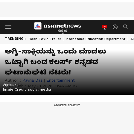
ಕನ್ನಡ
TRENDING :
Yash Toxic Trailer
Karnataka Education Department
A
ಅಗ್ನಿ-ಸಾಕ್ಷಿಯನ್ನು ಒಂದು ಮಾಡಲು
ಒಟ್ಟಾಗಿ ಬಂದ ಕಲರ್ಸ್ ಕನ್ನಡದ
ಘಟಾನುಘಟಿ ನಟರು!
Author :
Pavna Das
|
Entertainment
Agnisakshi
Published :
May 31 2026, 11:46 AM IST
Image Credit:
social media