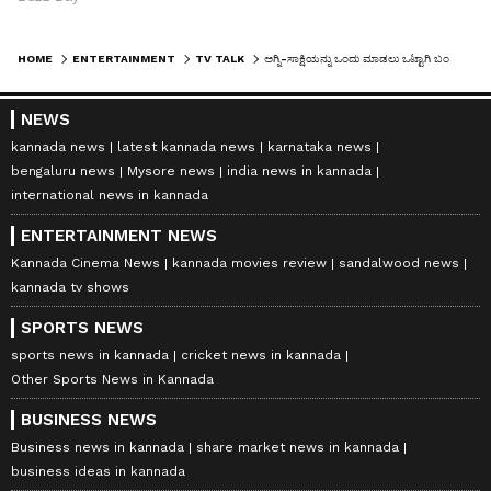
HOME
ENTERTAINMENT
TV TALK
ಅಗ್ನಿ-ಸಾಕ್ಷಿಯನ್ನು ಒಂದು ಮಾಡಲು ಒಟ್ಟಾಗಿ ಬಂದ ಕಲರ್ಸ್ ಕನ್ನಡದ ಘಟಾನುಘಟಿ ನಟರು!
NEWS
kannada news
latest kannada news
karnataka news
bengaluru news
Mysore news
india news in kannada
international news in kannada
ENTERTAINMENT NEWS
Kannada Cinema News
kannada movies review
sandalwood news
kannada tv shows
SPORTS NEWS
sports news in kannada
cricket news in kannada
Other Sports News in Kannada
BUSINESS NEWS
Business news in kannada
share market news in kannada
business ideas in kannada