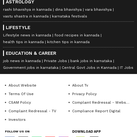
ASTROLOGY
rashi bhavishya in kannada
dina bhavishya
vara bhavishya
vastu shastra in kannada
karnataka festivals
LIFESTYLE
Lifestyle news in kannada
food recipes in kannada
health tips in kannada
kitchen tips in kannada
EDUCATION & CAREER
job news in kannada
Private Jobs
bank jobs in karnataka
Government jobs in karnataka
Central Govt Jobs in Kannada
IT Jobs
About Website
About Tv
Terms Of Use
Privacy Policy
CSAM Policy
Complaint Redressal - Website
Complaint Redressal - TV
Compliance Report Digital
Investors
FOLLOW US ON
DOWNLOAD APP