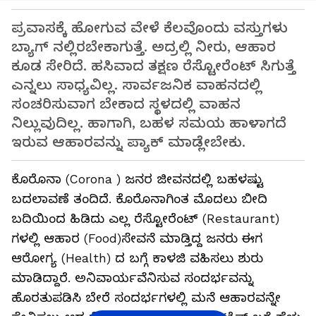
ಪ್ರವಾಸಕ್ಕೆ ಹೋಗುವ ವೇಳೆ ಕೆಲವೊಂದು ವಸ್ತುಗಳು
ಬ್ಯಾಗ್ ನಲ್ಲಿರಬೇಕಾಗುತ್ತೆ. ಅದ್ರಲ್ಲಿ ನೀರು, ಆಹಾರ
ಕೂಡ ಸೇರಿದೆ. ಹಸಿವಾದ ತಕ್ಷಣ ರೆಸ್ಟೋರೆಂಟ್ ಸಿಗುತ್ತೆ
ಎನ್ನಲು ಸಾಧ್ಯವಿಲ್ಲ. ಸಾರ್ವಜನಿಕ ವಾಹನದಲ್ಲಿ
ಸಂಚರಿಸುವಾಗ ಬೇಕಾದ ಸ್ಥಳದಲ್ಲಿ ವಾಹನ
ನಿಲ್ಲುವುದಿಲ್ಲ. ಹಾಗಾಗಿ, ಬಹಳ ಸಮಯ ಹಾಳಾಗದೆ
ಇರುವ ಆಹಾರವನ್ನು ಪ್ಯಾಕ್ ಮಾಡ್ಲೇಬೇಕು.
ಕೊರೊನಾ (Corona ) ಜನರ ಜೀವನದಲ್ಲಿ ಬಹಳಷ್ಟು
ಬದಲಾವಣೆ ತಂದಿದೆ. ಕೊರೊನಾಗಿಂತ ಮೊದಲು ಬೀದಿ
ಬದಿಯಿಂದ ಹಿಡಿದು ಎಲ್ಲ ರೆಸ್ಟೋರೆಂಟ್ (Restaurant)
ಗಳಲ್ಲಿ ಆಹಾರ (Food)ಸೇವನೆ ಮಾಡ್ತಿದ್ದ ಜನರು ಈಗ
ಆರೋಗ್ಯ (Health) ದ ಬಗ್ಗೆ ಕಾಳಜಿ ವಹಿಸಲು ಶುರು
ಮಾಡಿದ್ದಾರೆ. ಅನಿವಾರ್ಯವೆನಿಸುವ ಸಂದರ್ಭವನ್ನು
ಹೊರತುಪಡಿಸಿ ಬೇರೆ ಸಂದರ್ಭಗಳಲ್ಲಿ ಮನೆ ಆಹಾರವನ್ನೇ