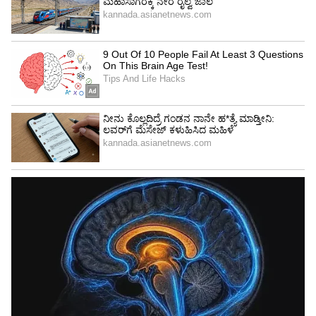
Bizarre house : ಒಂದೇ ಬಾತ್ರೂಮ್ನಲ್ಲಿ ನಾಲ್ಕು
ಟಾಯ್ಲೆಟ್ ಇರೋ ಈ ಮನೆಯ ವಿಶೇಷಗಳೇನು ಗೊತ್ತಾ?
ಒಣಗಿದ ಹಣ್ಣುಗಳು :
ಪಿಸ್ತಾ,ಬಾದಾಮಿ ಮಾತ್ರವಲ್ಲ ನೀವು
ಇನ್ನೂ ಬೇರೆಯ ಒಣ ಹಣ್ಣುಗಳನ್ನು ಪ್ರವಾಸದ ವೇಳೆ
ಇಟ್ಟುಕೊಳ್ಳಿ. ಇದ್ರಲ್ಲಿ ಹೆಚ್ಚಿನ ಪೋಷಕಾಂಶವಿರುವ ಕಾರಣ
ನಿಮ್ಮ ಆರೋಗ್ಯ ವೃದ್ಧಿಯಾಗುತ್ತದೆ.
ಕ್ಯಾರೆಟ್ ಹಾಗೂ ತರಕಾರಿ :
ಕೆಲ ಹಸಿ ತರಕಾರಿಗಳನ್ನು ನೀವು
ಪ್ರವಾಸದ ವೇಳೆ ತೆಗೆದುಕೊಂಡು ಹೋಗಬಹುದು. ಉದ್ದಗೆ