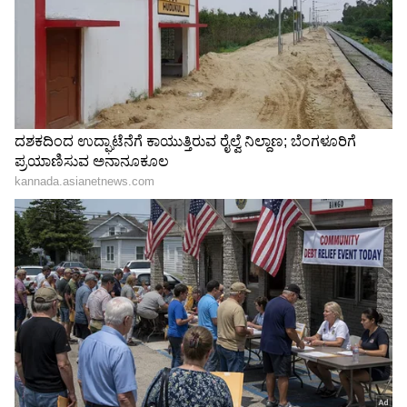
ಕನಕೋತ್ಸವದಲ್ಲಿ ರಿಷಬ್ ಶೆಟ್ಟಿ | Rishab
Shetty speech | Suvarna News
ಶೇ.50 ರಿಂದ ಶೇ.18 ಕ್ಕೆ TAX ಇಳಿಕೆ: ಮೋದಿ-
ಟ್ರಂಪ್ ಐತಿಹಾಸಿಕ ಒಪ್ಪಂದ | India US
ಸಿಹಿ :
ಸಿಹಿತಿಂಡಿಗಳು ನಿಮಗೆ ಇಷ್ಟವಾಗಿದ್ದರೆ ಹಾಲು ಅಥವಾ
Trade Deal | Party Rounds
ಖೋವಾದಿಂದ ಮಾಡದಂತಹ ಸಿಹಿಯನ್ನು ನೀವು ಪ್ಯಾಕ್
ಮಾಡಬಹುದು.ಎಳ್ಳುಂಡೆ,ಚಿಕ್ಕಿ ಬಹಳ ಕಾಲ ಉಳಿಯುತ್ತದೆ.
ರವಾ ಲಡೂಗಳನ್ನು ಕೂಡ ನೀವು ತೆಗೆದುಕೊಂಡು
ಹೋಗಬಹುದು.
ಪಿಸ್ತಾ :
ಪಿಸ್ತಾ ಆರೋಗ್ಯಕ್ಕೆ ಬಹಳ ಒಳ್ಳೆಯದು. ಫೈಬರ್,
ಪೊಟ್ಯಾಸಿಯಮ್ ಮತ್ತು ಇತರ ಅಗತ್ಯ ಪೋಷಕಾಂಶಗಳು
ಇದ್ರಲ್ಲಿ ಹೆಚ್ಚಿನ ಪ್ರಮಾಣದಲ್ಲಿದೆ. ಇದನ್ನು ನೀವು ಪ್ರವಾಸದ
ವೇಳೆ ಪ್ಯಾಕ್ ಮಾಡಬಹುದು.