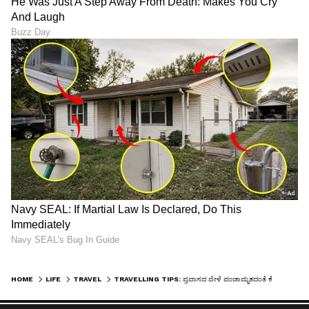
HOME
LIFE
TRAVEL
TRAVELLING TIPS: ಪ್ರವಾಸದ ವೇಳೆ ಪಂಚಾಮೃತದಂತೆ ಕೆಲಸ ಮಾಡುವ ಆಹಾರವಿದು..