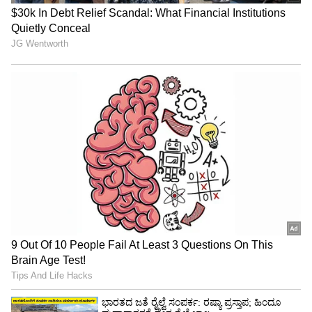
ಬಾದಾಮಿ :
ಬಾದಾಮಿಯು ಬಹಳಷ್ಟು
ಫೈಬರ್,ಪೊಟ್ಯಾಸಿಯಮ್, ಪ್ರೊಟೀನ್ ಮತ್ತು ವಿಟಮಿನ್ ಬಿ
ಮತ್ತು ಇ ಯನ್ನು ಒಳಗೊಂಡಿದೆ.ಕೂದಲು, ಚರ್ಮ ಮತ್ತು
ಉಗುರುಗಳ ಆರೋಗ್ಯವನ್ನು ಸುಧಾರಿಸುತ್ತದೆ. ಇದನ್ನು ಪ್ಯಾಕ್
ಮಾಡುವುದು ಸುಲಭ. ಹಾಗೆ ವಾಹನ ಚಲಿಸುತ್ತಿರುವಾಗ್ಲೇ
ಇದನ್ನು ನೀವು ತಿನ್ನಬಹುದು. ತುರ್ತು ಹಸಿವನ್ನು ಇದು
ನೀಗಿಸುತ್ತದೆ.