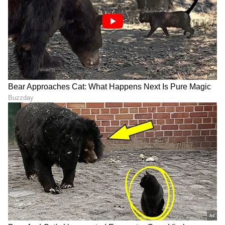
7
8
ಈ ಮನೆಯನ್ನು ನಿರ್ಮಿಸಿದಾಗ, ನಾಲ್ಕು ಶೌಚಾಲಯದ
ಸ್ನಾನಗೃಹವನ್ನು ಹೊಂದಿರಲಿಲ್ಲ ಎಂದು ತಿಳಿದು ಬಂದಿದೆ.
ಇದನ್ನು ಗರ್ಲ್ ಸ್ಕೌಟ್ಸ್ ಸೇರಿಸಿತು. ಮನೆ ಮಾಲೀಕರು 1920
ಮತ್ತು 1930 ರ ಸುಮಾರಿಗೆ ಮನೆಯನ್ನು ನವೀಕರಣ
ಮಾಡಿದ್ದಾರೆ.