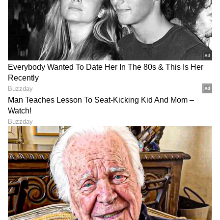
ಯಾಕೆ ಈ ನಾಲ್ಕು ಟಾಯ್ಲೆಟ್ ನಿರ್ಮಾಣ ಮಾಡಲಾಗಿದೆ
ಎಂಬುದಕ್ಕೆ ಸರಿಯಾದ ಮಾಹಿತಿ ಇಲ್ಲವಾದುದರಿಂದ, ಸದ್ಯಕ್ಕೆ
ನಾಲ್ಕು ಟಾಯ್ಲೆಟ್ ಹೊಂದಿರುವ ಈ ಮನೆಯ ಫೋಟೋಗಳು
ಸಾಮಾಜಿಕ ಮಾಧ್ಯಮಗಳಲ್ಲಿ ಭಾರಿ ವೈರಲ್ ಆಗುತ್ತಿವೆ.
ನೆಟಿಜನ್ ಗಳು ಈ ಕುರಿತು ಬೇರೆ ಬೇರೆ ರೀತಿಯ
ಆಲೋಚನೆಗಳನ್ನು ಹಂಚಿಕೊಳ್ಳಲು ಕಾಮೆಂಟ್ಸ್
ಮಾಡುತ್ತಿದ್ದಾರೆ.
LATEST VIDEOS