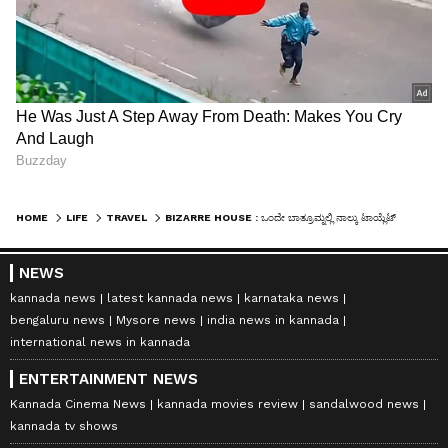
HOME
LIFE
TRAVEL
BIZARRE HOUSE : ಒಂದೇ ಬಾತ್ರೂಮ್ನಲ್ಲಿ ನಾಲ್ಕು ಟಾಯ್ಲೆಟ್ ಇರೋ ಈ ಮನೆಯ ವಿಶೇಷಗಳೇನು ಗೊತ್ತಾ?
NEWS
kannada news
latest kannada news
karnataka news
bengaluru news
Mysore news
india news in kannada
international news in kannada
ENTERTAINMENT NEWS
Kannada Cinema News
kannada movies review
sandalwood news
kannada tv shows