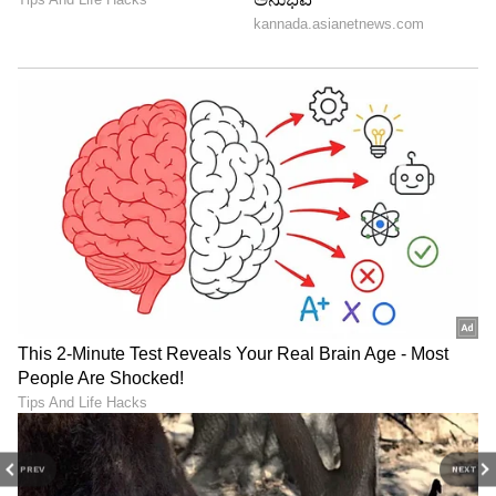
8
ಈ ಮನೆಯಲ್ಲಿರುವ ವಿಶೇಷ ಕೋಣೆಗಳನ್ನು ಹಾರ್ಡ್‌ವುಡ್
ಮಹಡಿಗಳು ಮತ್ತು ಬೆಮೆಡ್ ಸೀಲಿಂಗ್ ಮತ್ತು ಲಿವಿಂಗ್
ಏರಿಯಾವನ್ನು ದೊಡ್ಡ ಪರದೆಯ ಮುಖಮಂಟಪ ಮತ್ತು
ಮುಚ್ಚಿದ ಡಾಬಾ ಬಿಲೋಗೆ ವಿಸ್ತರಿಸಲಾಗಿದೆ. ಮನೆಯ ಹೆಚ್ಚಿನ
ಒಳಭಾಗವನ್ನು ಪುನರ್ ನಿರ್ಮಾಣ ಮಾಡಲಾಗಿದೆ. ಕಿಚನ್
ಮತ್ತು ಬಾತ್ ರೂಮ್ ಪ್ರಮುಖ ನವೀಕರಣಗಳನ್ನು
ಪಡೆದುಕೊಂಡಿದೆ.
PREV
NEXT