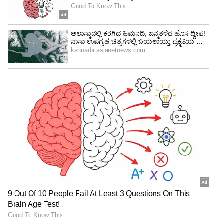
ನಿರ್ಮಿಸಿದ್ದಾರೆ. ಮನೆ ಇತಿಹಾಸವಿದ್ದು ಅತ್ಯಂತ ಸುಂದರವಾಗಿ
ನಿರ್ಮಾಣ ಮಾಡಲಾಗಿದೆ. ಆಧುನಿಕ ಸ್ಪರ್ಶಗಳನ್ನು (modern
touch)ಸೇರಿಸಿ ಅದನ್ನು ನಿರ್ವಹಿಸಲಾಗಿದೆ. '
5
8
171 ವರ್ಷಗಳ ಹಳೆಯ ಮನೆಯನ್ನು 1851ರ ನಂತರ 70 ರಿಂದ
80 ವರ್ಷಗಳ ಕಾಲ ಫಾರ್ಮ್ ಹೌಸ್ ಆಗಿ ಬಳಸಲಾಗುತ್ತಿತ್ತು.
ಫೌಲ್ ಕುಟುಂಬ ಇದನ್ನು ನಿರ್ಮಿಸಿತ್ತು. 1920 ಮತ್ತು 30ರ