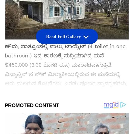
Read Full Gallery
ಹೌದು, ಬಾತ್ರೂಂನಲ್ಲಿ ನಾಲ್ಕು ಟಾಯ್ಲೆಟ್ (4 toilet in one
bathroom) ಇದ್ದ ಕಾರಣಕ್ಕೆ ಸುದ್ದಿಯಾಗಿದ್ದ ಮನೆ
$450,000 (3.36 ಕೋಟಿ ರೂ.) ಮಾರಾಟವಾಗುತ್ತಿದೆ.
ವಿಸ್ಕಾನ್ಸಿನ್ ನ ಸೌತ್ ಮಿಲ್ವಾಕೀಯಲ್ಲಿರುವ ಈ ಮನೆಯಲ್ಲಿ
ಆರು ಮಲಗುವ ಕೋಣೆಗಳು, ಎರಡು ಪೂರ್ಣ ಸ್ನಾನಗೃಹಗಳು,
ಒಂದು ಅರ್ಧ ಸ್ನಾನ ಗೃಹವಿದೆ.
ಸಮಗ್ರ ಸುದ್ದಿ ಮೂಲವನ್ನಾಗಿ asianet suvarna news ಅನ್ನು
ಆಯ್ಕೆ ಮಾಡಿಕೊಳ್ಳಿ