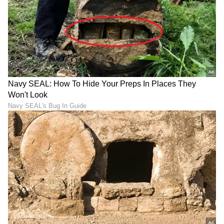
ಏಷ್ಯಾನೆಟ್ ಸುವರ್ಣ ನ್ಯೂಸ್‌ ಫಾಲೋ ಮಾಡಿ.
ಸಂಪೂರ್ಣ ಮಾಹಿತಿ ಒಂದೇ ಕ್ಲಿಕ್‌ನಲ್ಲಿ ಲಭ್ಯ. ಏಷ್ಯಾನೆಟ್
ಸುವರ್ಣ ನ್ಯೂಸ್ ಅಧಿಕೃತ ಆ್ಯಪ್ ಡೌನ್‌ಲೋಡ್ ಮಾಡಿ
ಹಾಗು ಎಲ್ಲಾ ಅಪ್‌ಡೇಟ್ ಗಳನ್ನು ಪಡೆಯಿರಿ.