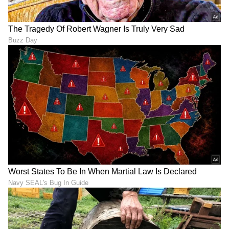
ABOUT THE AUTHOR
Suvarna News
SN
ಶೌಚಾಲಯ
ಪ್ರವಾಸ
Published :
Jan 30 2022, 02:27 PM IST
ಆರೋಗ್ಯ
, ಸೌಂದರ್ಯ, ಫಿಟ್‌ನೆಸ್,
ಕಿಚನ್ ಟಿಪ್ಸ್‌
,
ಸಂಬಂಧ
,
ಫ್ಯಾಷನ್
,
ರೆಸಿಪಿ
ಅಪ್ಡೇಟ್‌ಗಳಿಗಾಗಿ