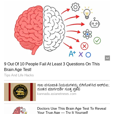
4
8
ಆಸಕ್ತಿದಾಯಕ ವಿಷಯ ಏನೆಂದರೆ ಈ ಮನೆಯಲ್ಲಿರುವ ಇತರ
ಸ್ನಾನಗೃಹಗಳು ಸಾಮಾನ್ಯವಾಗಿರುತ್ತವೆ. ಈ ಕುರಿತು ಮಾಹಿತಿ
ನೀಡಿದ ಮಹ್ಲರ್ ಸೋಥೆಬಿ 'ಈ ಸ್ಟೇಟ್ಲಿ ಮಿಲ್ವಾಕೀ ಹೋಮ್
ಹಾಥಾರ್ನ್ ಆವೆಯಲ್ಲಿ ಮೊದಲು ನಿರ್ಮಾಣಗೊಂಡ
ಮನೆಯಾಗಿದೆ. 1851ರಲ್ಲಿ ಫೌಲ್ ಕುಟುಂಬ ಈ ಮನೆಯನ್ನು