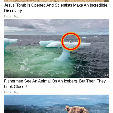
DOWNLOAD APP
RECOMMENDED STORIES
ಮಾನವನಾಗಿ ಹುಟ್ಟಿದ ಮೇಲೆ
ರೈಲು ಪ್ರಯಾಣಿಕರ ಗಮನಕ್ಕೆ: ಹಳಿ
ಏನೇನು ಕಂಡಿ, KSRTC ಟೂರ್
ನಿರ್ವಹಣೆ ನಿಮಿತ್ತ ಬೆಂಗಳೂರಿನ
ಪ್ಯಾಕೇಜ್‌ನಲ್ಲಿ ಒಮ್ಮೆ ನೋಡಿ
ಹಲವು ರೈಲುಗಳ ಸಂಚಾರ ಭಾಗಶಃ
'ಜೋಗ'ದ ಗುಂಡಿ!
ರದ್ದು!