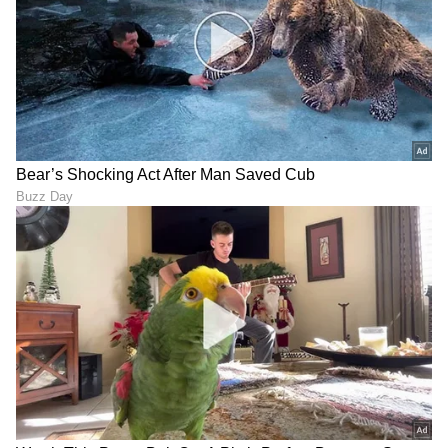
ಹೋಟೆಲ್‌ಗಳಲ್ಲಿ ಸಾಂಪ್ರದಾಯಿಕ
ಶ್ರಾವಣದ 5 ದಿನ ಈ ಗ್ರಾಮದ
ಕೀಗಳ ಬದಲಿಗೆ ಕೀ ಕಾರ್ಡ್‌ಗಳನ್ನೇ
ಮಹಿಳೆಯರು ಬಟ್ಟೆ ಧರಿಸಲ್ಲ,
ಏಕೆ ಬಳಸುತ್ತಾರೆ?
ಪುರುಷರಿಂದ ಇರುತ್ತಾರೆ ದೂರ…
ಕಾರಣ ಏನು ಗೊತ್ತಾ?
LATEST VIDEOS
"ರಾಜಕೀಯ ಬೇಡ, ಸಿನಿಮಾನೇ ಪ್ರಾಣ":
ಕನಕೋತ್ಸವದಲ್ಲಿ ರಿಷಬ್ ಶೆಟ್ಟಿ | Rishab
Shetty speech | Suvarna News
ಶೇ.50 ರಿಂದ ಶೇ.18 ಕ್ಕೆ TAX ಇಳಿಕೆ: ಮೋದಿ-
ಟ್ರಂಪ್ ಐತಿಹಾಸಿಕ ಒಪ್ಪಂದ | India US
Trade Deal | Party Rounds