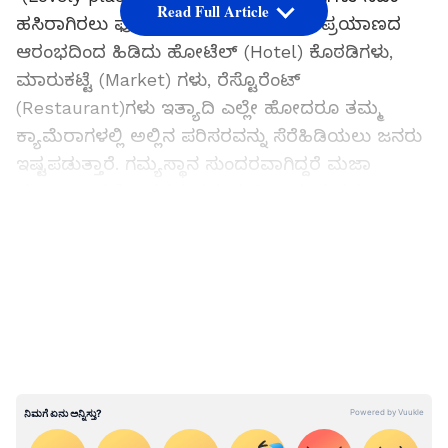
Read Full Article
ಹಸಿರಾಗಿರಲು ಫೋಟೋಗಳು ನೆರವಾಗುತ್ತವೆ. ಪ್ರಯಾಣದ
ಆರಂಭದಿಂದ ಹಿಡಿದು ಹೋಟೆಲ್ (Hotel) ಕೊಠಡಿಗಳು,
ಮಾರುಕಟ್ಟೆ (Market) ಗಳು, ರೆಸ್ಟೊರೆಂಟ್‌
(Restaurant)ಗಳು ಇತ್ಯಾದಿ ಎಲ್ಲೇ ಹೋದರೂ ತಮ್ಮ
ಕ್ಯಾಮೆರಾಗಳಲ್ಲಿ ಅಲ್ಲಿನ ಪರಿಸರವನ್ನು ಸೆರೆಹಿಡಿಯಲು ಜನರು
ಇಷ್ಟಪಡುತ್ತಾರೆ. ಗಮ್ಯಸ್ಥಾನ ಸುಂದರವಾಗಿದ್ದರೆ ಮಜಾ
ದುಪ್ಪಟ್ಟಾಗುತ್ತದೆ. ಎತ್ತರದ ಪರ್ವತ, ಹಿಮಭರಿತ ಸ್ಥಳ,
ಮರಳುಗಾಡು, ಸಮುದ್ರ (sea) ತೀರ ಹೀಗೆ ಪ್ರಕೃತಿಯ
LATEST VIDEOS
ಸುಂದರ ಪ್ರದೇಶಗಳಲ್ಲಿ ಜನರು ಫೋಟೋ ಕ್ಲಿಕ್ಕಿಸುತ್ತಾರೆ.
ನೀವೂ ಪ್ರಯಾಣದ ವೇಳೆ ಫೋಟೋಗ್ರಾಫಿ (Photography)
ಇಷ್ಟಪಡುವವರಾಗಿದ್ದರೆ ಕೆಲವೊಂದು ವಿಷ್ಯಗಳನ್ನು
ಗಮನದಲ್ಲಿಟ್ಟುಕೊಳ್ಳಬೇಕು. ನಿಮ್ಮ ಫೋಟೋಗಳು
ಸುಂದರವಾಗಿ ಬರಬೇಕು ಹಾಗೆ ಎಲ್ಲರ ಗಮನ
ಸೆಳೆಯಬೇಕೆಂದ್ರೆ ನೀವು ಫೋಟೋ ಕ್ಲಿಕ್ಕಿಸುವಾಗ ಕೆಲವು ಸೂಕ್ಷ್ಮ
ವಿಷ್ಯಗಳನ್ನು ಗಮನಿಸಬೇಕು. ಯಾವುದೇ ಕ್ಯಾಮರಾದಲ್ಲಿ