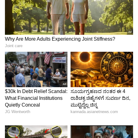
ಟ್ರೈಪಾಡ್ ತೆಗೆದುಕೊಳ್ಳಿ :
ನೀವು ಪ್ರವಾಸಕ್ಕೆ ಹೋಗುತ್ತಿದ್ದರೆ,
ನಿಮ್ಮೊಂದಿಗೆ ಟ್ರೈಪಾಡ್ ಸಹ ತೆಗೆದುಕೊಂಡು ಹೋಗಬಹುದು.
ಫೋಟೋ ಕ್ಲಿಕ್ಕಿಸುವಾಗ ಅನೇಕರ ಕೈಗಳು ನಡುಗುತ್ತವೆ. ಕೈ
ನಡುಗಿದಾಗ ಫೋಟೋ ಅಸ್ಪಷ್ಟವಾಗಿ ಬರುತ್ತದೆ. ಆದರೆ
ಟ್ರೈಪಾಡ್ ಬಳಕೆಯಿಂದ ನೀವು ಸರಿಯಾದ ಎಂಗಲ್ ನಲ್ಲಿ
ಫೋಟೋವನ್ನು ನಿಖರವಾಗಿ ಕ್ಲಿಕ್ ಮಾಡಬಹುದು.