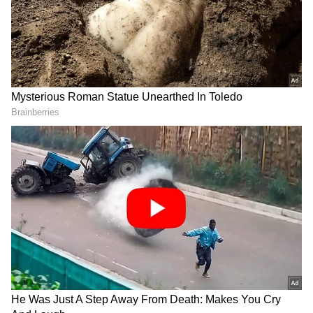
DOWNLOAD APP
ಆರೋಗ್ಯ
, ಸೌಂದರ್ಯ, ಫಿಟ್‌ನೆಸ್,
ಕಿಚನ್ ಟಿಪ್ಸ್‌
,
ಸಂಬಂಧ
,
ಫ್ಯಾಷನ್
,
ರೆಸಿಪಿ
ಅಪ್ಡೇಟ್‌ಗಳಿಗಾಗಿ
ಏಷ್ಯಾನೆಟ್ ಸುವರ್ಣ ನ್ಯೂಸ್‌ ಫಾಲೋ ಮಾಡಿ.
ಸಂಪೂರ್ಣ ಮಾಹಿತಿ ಒಂದೇ ಕ್ಲಿಕ್‌ನಲ್ಲಿ ಲಭ್ಯ. ಏಷ್ಯಾನೆಟ್
ಸುವರ್ಣ ನ್ಯೂಸ್ ಅಧಿಕೃತ ಆ್ಯಪ್ ಡೌನ್‌ಲೋಡ್ ಮಾಡಿ
ಹಾಗು ಎಲ್ಲಾ ಅಪ್‌ಡೇಟ್ ಗಳನ್ನು ಪಡೆಯಿರಿ.