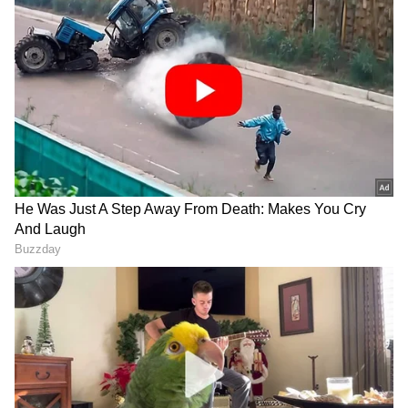
Image Credit :
Gemini AI
ಜೀ ಕನ್ನಡದಲ್ಲಿ ಆರಂಭ
ಇದೀಗ ಅಂಥದ್ದೇ ಒಂದು ರಿಯಾಲಿಟಿ ಷೋ ಜೀ ಕನ್ನಡದಲ್ಲಿ
ಆರಂಭವಾಗಲಿದೆ. ಇದರ ಹೆಸರು ಹಳ್ಳಿ ಪವರ್​​. ಈ ಕುರಿತು
ವಾಹಿನಿ ಪ್ರೊಮೋ ಬಿಡುಗಡೆ ಮಾಡಿದೆ.