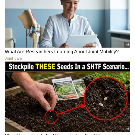
ABOUT THE AUTHOR
Suchethana D
SD
Suchetana ಮಲೆನಾಡಿನ ಹೆಬ್ಬಾಗಿಲು ಶಿರಸಿಯವಳು. ಓದಿದ್ದು LLB,
ಒಲಿದದ್ದು ಪತ್ರಿಕೋದ್ಯಮ, ಪ್ರಜಾವಾಣಿಯಲ್ಲಿ 15 ವರ್ಷಗಳ
ಅನುಭವ. ಇದರಲ್ಲಿ 10 ವರ್ಷ ನ್ಯಾಯಾಂಗ ವರದಿಗಾರಿಕೆ. ಕಾನೂನು
ಮತ್ತು ಮಹಿಳಾ ಸಂವೇದನೆಗೆ ಸಂಬಂಧಿಸಿದ ಲೇಖನಗಳಿಗೆ ಕರ್ನಾಟಕ
ಕನ್ನಡ ಧಾರಾವಾಹಿ
ಮಾಧ್ಯಮ ಅಕಾಡೆಮಿ, ಮುಂಬೈನ ಲಾಡ್ಲಿ ಮೀಡಿಯಾ ಅವಾರ್ಡ್​,
ರಿಯಾಲಿಟಿ ಶೋ
ಮನರಂಜನಾ ಸುದ್ದಿ
ಟಿವಿ ಶೋ
ರೋಟರಿ ಎಕ್ಸಲೆನ್ಸ್​ ಅವಾರ್ಡ್​ ಸೇರಿದಂತೆ ಕೆಲವು ಪ್ರಶಸ್ತಿಗಳು
ಲಭಿಸಿವೆ. ಚೀನಾದಲ್ಲಿ ನಡೆದ ಭಾರತ ಮಟ್ಟದ ಯುವ ನಿಯೋಗದಲ್ಲಿ
ಮಾಧ್ಯಮ ಕ್ಷೇತ್ರದಿಂದ ಪ್ರತಿನಿಧಿಯಾಗಿ ಆಯ್ಕೆ. ವಿಜಯವಾಣಿಯಲ್ಲಿ
ಕೆಲಸ ಮಾಡಿ ಈಗ ದೂರದರ್ಶನ ಚಂದನದಲ್ಲಿ ಮತ್ತು ಏಷ್ಯಾನೆಟ್​
ಸುವರ್ಣದಲ್ಲಿ ಫ್ರೀಲ್ಯಾನ್ಸರ್​ ಆಗಿ ಕೆಲಸ ನಿರ್ವಹಣೆ.