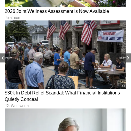
PREV
NEXT
ಕನ್ನಡ ಸಿನಿಮಾ (
Kannada Cinema News
), ಟಿವಿ
ಕಾರ್ಯಕ್ರಮಗಳು (
Kannada TV Shows
), ಸೆಲೆಬ್ರಿಟಿ
ಸುದ್ದಿಗಳು ಮತ್ತು ಇತ್ತೀಚಿನ ಸುದ್ದಿಗಳಿಗಾಗಿ ಏಷ್ಯಾನೆಟ್
ಸುವರ್ಣ ನ್ಯೂಸ್‌ನಲ್ಲಿ ಮನರಂಜನಾ ವಿಭಾಗ ನೋಡಿ.
ಸಿನಿಮಾ ವಿಮರ್ಶೆಗಳು (
Kannada Movies Review
),
ತಾರೆಯರ ಸಂದರ್ಶನಗಳು, ಧಾರಾವಾಹಿ ಅಪ್‌ಡೇಟ್ಸ್‌,
ತೆರೆಮರೆಯ ಕಥೆಗಳು,
OTT ರಿಲೀಸ್‌
ಗಳ ಬಗ್ಗೆ
ಮಾಹಿತಿಯೂ ಇಲ್ಲಿದೆ.