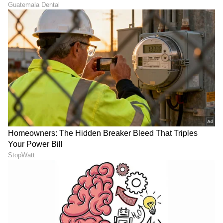
ಶೇ.50 ರಿಂದ ಶೇ.18 ಕ್ಕೆ TAX ಇಳಿಕೆ: ಮೋದಿ-
ಟ್ರಂಪ್ ಐತಿಹಾಸಿಕ ಒಪ್ಪಂದ | India US
Trade Deal | Party Rounds