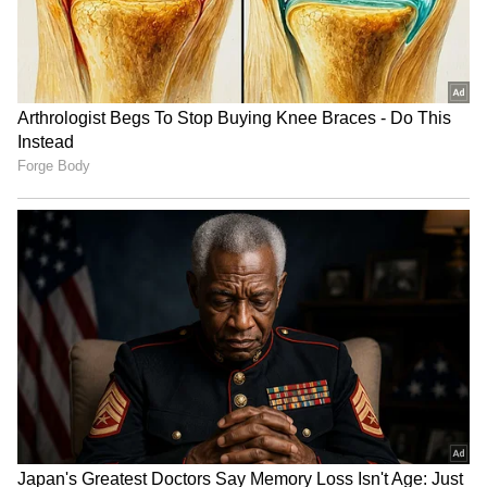
ಕಳುಹಿಸಬೇಕು.
4
6