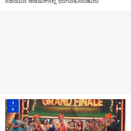
ನಡೆಯುವ ಆಡಿಷನ್‌ನಲ್ಲಿ ಭಾಗವಹಿಸಬಹುದು
1
6