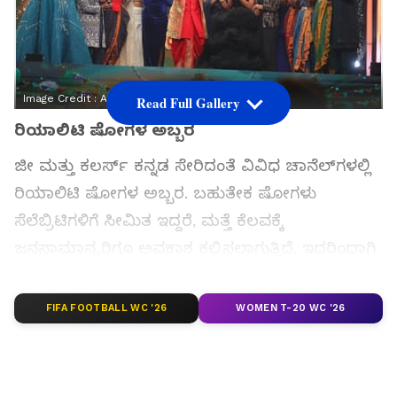
Image Credit :
Asianet News
Read Full Gallery
ರಿಯಾಲಿಟಿ ಷೋಗಳ ಅಬ್ಬರ
ಜೀ ಮತ್ತು ಕಲರ್ಸ್​ ಕನ್ನಡ ಸೇರಿದಂತೆ ವಿವಿಧ ಚಾನೆಲ್​ಗಳಲ್ಲಿ
ರಿಯಾಲಿಟಿ ಷೋಗಳ ಅಬ್ಬರ. ಬಹುತೇಕ ಷೋಗಳು
ಸೆಲೆಬ್ರಿಟಿಗಳಿಗೆ ಸೀಮಿತ ಇದ್ದರೆ, ಮತ್ತೆ ಕೆಲವಕ್ಕೆ
ಜನಸಾಮಾನ್ಯರಿಗೂ ಅವಕಾಶ ಕಲ್ಪಿಸಲಾಗುತ್ತಿದೆ. ಇದರಿಂದಾಗಿ
ಎಷ್ಟೋ ಮಂದಿ ಪ್ರತಿಭೆಗಳು ಬೆಳಕಿಗೆ ಬಂದದ್ದು ಇದೆ.
FIFA FOOTBALL WC '26
WOMEN T-20 WC '26
ಸಮಗ್ರ ಸುದ್ದಿ ಮೂಲವನ್ನಾಗಿ asianet suvarna news ಅನ್ನು
ಆಯ್ಕೆ ಮಾಡಿಕೊಳ್ಳಿ