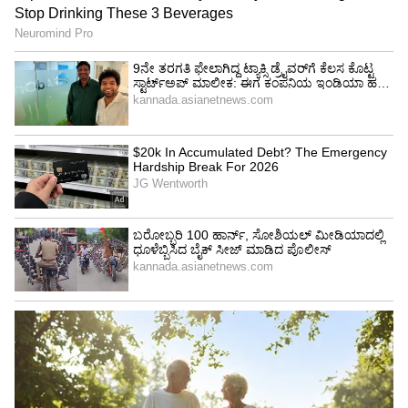
Image Credit :
Zee Kananda Instagram
ಹಳ್ಳಿ ಪವರ್​ ರೀ ಲೋಡೆಡ್​
ಹಳ್ಳಿ ಪವರ್​ ರೀ ಲೋಡೆಡ್​ ಆಡಿಷನ್ಸ್​ಗೆ ಕರೆಯಲಾಗಿದೆ.
ವಯಸ್ಸಿನ ಮಿತಿ 18 ರಿಂದ 28 ವರ್ಷ ವಯಸ್ಸು. ಭಾವಚಿತ್ರ
ಹಾಗೂ ಸಂಪೂರ್ಣ ವಿವರಗಳನ್ನು ವಾಟ್ಸ್​ಆ್ಯಪ್​ನಲ್ಲಿ
ಕಳುಹಿಸಬೇಕು.
5
6