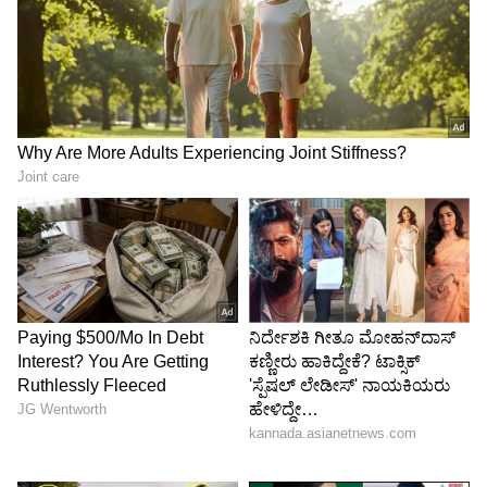
Image Credit :
Zee Kananda Instagram
ಆಡಿಷನ್​ ನಡೆಯುವ ಸ್ಥಳ
ಯಾವುದೇ ಕರೆ ಸ್ವೀಕರಿಸುವುದಿಲ್ಲ ಎಂದು ವಾಹಿನಿ ಹೇಳಿದೆ.
ಆಡಿಷನ್​ ನಡೆಯುವ ಸ್ಥಳ: ಅಬ್ಬಯ್ಯ ನಾಯ್ಡು ಸ್ಟುಡಿಯೋ,
7ನೇ ಅಡ್ಡರಸ್ತೆ, ಚಿಕ್ಕಲ್ಲಂದ್ರ, ಬೆಂಗಳೂರು-560061