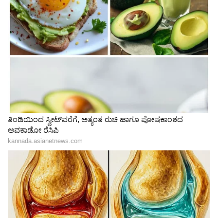
ರಿಲೀಸ್​; ಯಾರಿಗೆ ಗೆಲುವು
3
6
Image Credit :
Zee Kananda Instagram
ಹಳ್ಳಿಗೆ ಬರಲು ರೆಡಿನಾ
ಹೈ ವೋಲ್ಟೇಜ್ ರಿಯಾಲಿಟಿ ಶೋ 'ಹಳ್ಳಿ ಪವರ್'ಗೆ ಬರಲು
ರೆಡಿನಾ? ಮಾಡರ್ನ್​ ಸಿಟಿ ಹುಡುಗಿಯರು ಹಳ್ಳಿಗೆ ಬರಲು
ರೆಡಿನಾ? ಆಡಿಷನ್‌ಗೆ ನೀವು ರೆಡೀನಾ ಎಂದು ವಾಹಿನಿ ಕೇಳಿದೆ.
ಜೂನ್ 28 ಭಾನುವಾರ ಬೆಳಿಗ್ಗೆ 9ರಿಂದ ಆಡಿಷನ್​ ನಡೆಯಲಿದೆ.
ನಿಮ್ಮ ವಿವರಗಳನ್ನು 9513134434 ಸಂಖ್ಯೆಯ ವಾಟ್ಸಾಪ್‌ಗೆ