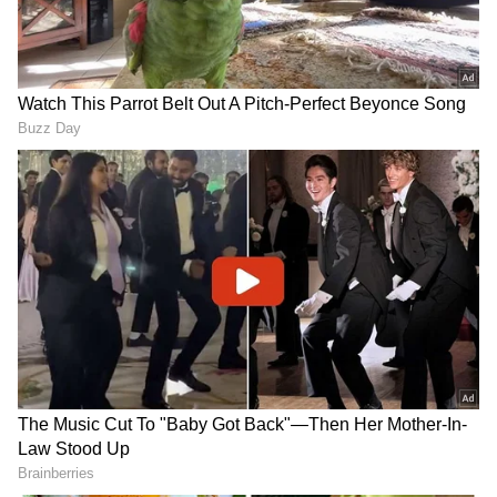
Related Articles
ಆಶ್ರಮ, ಸಂಸ್ಥೆಗಳಿಗೆ ನೋಟ್​ ಬುಕ್​ ಕೊಡಲು ಮುಂದಾದ
'ಕರ್ಣ': ನಟ Kiran Raj ಹೀಗೊಂದು ಮನವಿ
Rajinikanth vs Dhanush: ಮಾಜಿ ಮಾವ-ಅಳಿಯನ
ನಡುವೆ ಬಿಗ್​ ಫೈಟ್​: ಒಂದೇ ದಿನ ರಜಿನಿ-ಧನುಷ್​ ಫಿಲ್ಮ್​