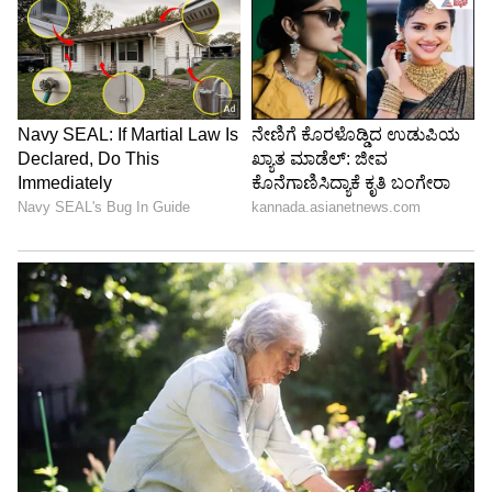
6
6
Image Credit :
Zee Kananda Instagram
ಏನು ಬೇಕು?
ಭಾಗವಹಿಸಲು ನಿಮ್ಮ ಪಾಸ್​ಪೋರ್ಟ್​ ಸೈಜ್​ ಫೋಟೋ
ಹಾಗೂ ಅಡ್ರೆಸ್​ ಪ್ರೂಫ್​ ಜೆರಾಕ್ಸ್​ ಜೊತೆಗೆ ಬನ್ನಿ ಎಂದು
ಇದರಲ್ಲಿ ತಿಳಿಸಲಾಗಿದೆ.
LATEST VIDEOS