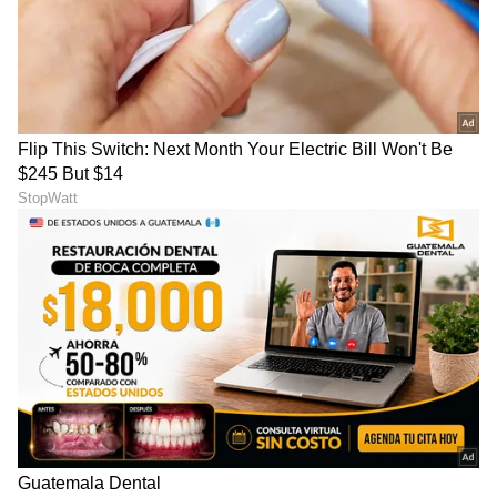
ಆಶ್ರಮ, ಸಂಸ್ಥೆಗಳಿಗೆ ನೋಟ್​
ಮಾವನ ಹೆಸರಲ್ಲ,
ಬುಕ್​ ಕೊಡಲು ಮುಂದಾದ 'ಕರ್ಣ':
ಸರ್‌ನೇಮ್‌ನಲ್ಲಿರೋದು ನನ್ನಪ್ಪನ
ನಟ Kiran Raj ಹೀಗೊಂದು
ಹೆಸರು: ಗೊಂದಲಕ್ಕೆ ತೆರೆ ಎಳೆದ
ಮನವಿ
ಡಾನ್‌ ಜಯರಾಜ್‌ ಸೊಸೆ ಇಂಪನಾ
ನಟನೆಗೆ ಮಾತ್ರವಲ್ಲ, ಡಾನ್ಸ್​ನಲ್ಲೂ
Fathers Day Movie: ಕನ್ನಡದ
ಮುಂದು Amruthadhaare
ಮೊದಲ ಬೈಕರ್‌ ಸಿನಿಮಾದಲ್ಲಿ
ಭೂಮಿಕಾ: ಮೋರಿನಿಯಾಗಿ
'ಶ್ರೀರಸ್ತು ಶುಭಮಸ್ತು' ಧಾರಾವಾಹಿ
ಮನಗೆದ್ದ ಛಾಯಾ ಸಿಂಗ್​
ನಟ ಅಜಿತ್‌ ಹಂದೆ!
LATEST VIDEOS
"ರಾಜಕೀಯ ಬೇಡ, ಸಿನಿಮಾನೇ ಪ್ರಾಣ":
ಕನಕೋತ್ಸವದಲ್ಲಿ ರಿಷಬ್ ಶೆಟ್ಟಿ | Rishab
Shetty speech | Suvarna News