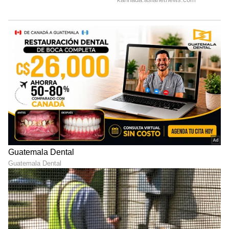
ಸಮಯದಲ್ಲಿಯೂ ಅವರು ಸಾಕಷ್ಟು ಸೇವೆ ಮಾಡಿದ್ದಾರೆ.
5
6
Image Credit :
Asianet News
ಪ್ರತಿ ತಿಂಗಳೂ ರೇಷನ್​
ಅನಾಥಾಶ್ರಮ ಒಂದಕ್ಕೆ ಕಿರಣ್​ ರಾಜ್​ ಕಡೆಯಿಂದ
ಪ್ರತಿತಿಂಗಳೂ ರೇಷನ್​ ಬರುತ್ತದೆ. 25 ಮಕ್ಕಳ ಸ್ಕೂಲ್​ ಫೀಸ್​
ತುಂಬುತ್ತಿದ್ದಾರೆ. ಆಶ್ರಮದ ಮಕ್ಕಳನ್ನು ಟೂರ್​ಗೂ
ಕರೆದುಕೊಂಡು ಹೋಗ್ತಾರೆ. ಈ ಬಗ್ಗೆ ಖುದ್ದು ಆಶ್ರಮವಾಸಿಗಳು