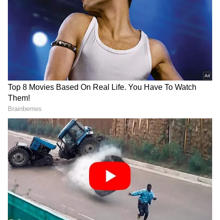
ಪಾತ್ರದಲ್ಲಿ ಏನು ಬೇಕಾದರೂ ಆಗಬಹುದು, ಆದರೆ ಅದೇ ನಿಜ
ಜೀವನದಲ್ಲಿ ಅಂಥದ್ದೇ ವ್ಯಕ್ತಿತ್ವ ಇರುವುದು ತುಂಬಾ ತುಂಬಾ
ಕಡಿಮೆಯೇ.
ಸಮಗ್ರ ಸುದ್ದಿ ಮೂಲವನ್ನಾಗಿ asianet suvarna news ಅನ್ನು
ಆಯ್ಕೆ ಮಾಡಿಕೊಳ್ಳಿ