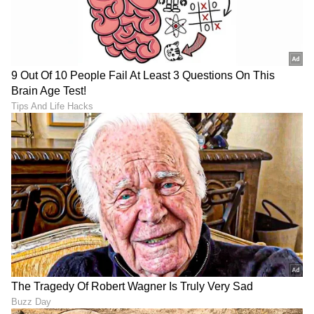
ಕನಕೋತ್ಸವದಲ್ಲಿ ರಿಷಬ್ ಶೆಟ್ಟಿ | Rishab
Shetty speech | Suvarna News
ಶೇ.50 ರಿಂದ ಶೇ.18 ಕ್ಕೆ TAX ಇಳಿಕೆ: ಮೋದಿ-
ಟ್ರಂಪ್ ಐತಿಹಾಸಿಕ ಒಪ್ಪಂದ | India US
Trade Deal | Party Rounds