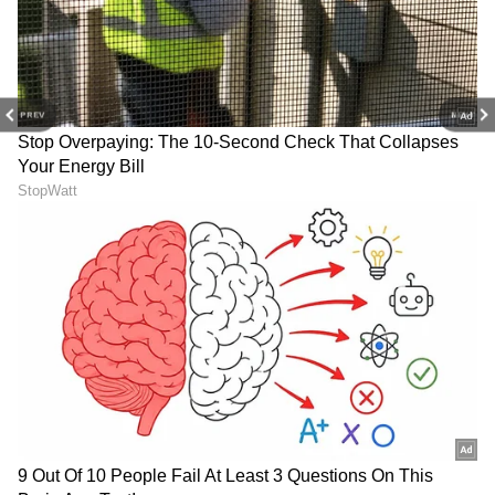
ಭಾವುಕರಾಗಿ ನುಡಿದಿದ್ದಾರೆ.
PREV
NEXT
6
6