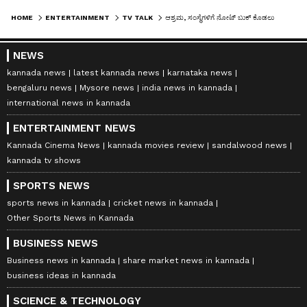
HOME
ENTERTAINMENT
TV TALK
ಆಶ್ರಮ, ಸಂಸ್ಥೆಗಳಿಗೆ ನೋಟ್​ ಬುಕ್​ ಕೊಡಲು ಮುಂದಾದ 'ಕರ್ಣ': ನಟ KIRAN RAJ ಹೀಗೊಂದು ಮನವಿ
NEWS
kannada news
latest kannada news
karnataka news
bengaluru news
Mysore news
india news in kannada
international news in kannada
ENTERTAINMENT NEWS
Kannada Cinema News
kannada movies review
sandalwood news
kannada tv shows
SPORTS NEWS
sports news in kannada
cricket news in kannada
Other Sports News in Kannada
BUSINESS NEWS
Business news in kannada
share market news in kannada
business ideas in kannada
SCIENCE & TECHNOLOGY