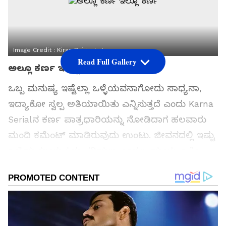
Image Credit :
Kiran Raj Instagram
Read Full Gallery
ಅಲ್ಲೂ ಕರ್ಣ ಇಲ್ಲೂ ಕರ್ಣ
ಒಬ್ಬ ಮನುಷ್ಯ ಇಷ್ಟೆಲ್ಲಾ ಒಳ್ಳೆಯವನಾಗೋದು ಸಾಧ್ಯನಾ,
ಇದ್ಯಾಕೋ ಸ್ವಲ್ಪ ಅತಿಯಾಯಿತು ಎನ್ನಿಸುತ್ತದೆ ಎಂದು Karna
Serialನ ಕರ್ಣ ಪಾತ್ರಧಾರಿಯನ್ನು ನೋಡಿದಾಗ ಹಲವಾರು
ಮಂದಿ ಕಮೆಂಟ್​ ಮಾಡಿರುವುದು ಉಂಟು. ಜೀವನದಲ್ಲಿ ಇಷ್ಟು
ಒಳ್ಳೆಯವರಾಗುವುದು ಸರಿಯಲ್ಲ ಎಂದೂ, ಯಾರು ಎಷ್ಟೇ
ನೋವು ಕೊಟ್ಟರೂ ಅದನ್ನು ಖುಷಿಯಿಂದ ಸ್ವೀಕರಿಸುವ
ಕ್ಯಾರೆಕ್ಟರ್​ ಬಹುಶಃ ನಿಜ ಜೀವನದಲ್ಲಿ ಯಾರಿಗೂ ಇರಲು
ಸಾಧ್ಯವೇ ಇಲ್ಲ ಬಿಡಿ ಇದ್ಯಾಕೋ ಸ್ವಲ್ಪ ಹೆಚ್ಚೇ ಅನ್ನಿಸ್ತಿದೆ
ಎನ್ನುವ ಮಾತುಗಳೂ ಕೇಳಿಬರುತ್ತಿವೆ. ಆದರೆ ಸೀರಿಯಲ್​