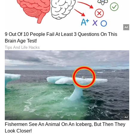
LATEST VIDEOS
ABOUT THE AUTHOR
Suchethana D
SD
Suchetana ಮಲೆನಾಡಿನ ಹೆಬ್ಬಾಗಿಲು ಶಿರಸಿಯವಳು. ಓದಿದ್ದು LLB,
ಒಲಿದದ್ದು ಪತ್ರಿಕೋದ್ಯಮ, ಪ್ರಜಾವಾಣಿಯಲ್ಲಿ 15 ವರ್ಷಗಳ
ಅನುಭವ. ಇದರಲ್ಲಿ 10 ವರ್ಷ ನ್ಯಾಯಾಂಗ ವರದಿಗಾರಿಕೆ. ಕಾನೂನು
ಮತ್ತು ಮಹಿಳಾ ಸಂವೇದನೆಗೆ ಸಂಬಂಧಿಸಿದ ಲೇಖನಗಳಿಗೆ ಕರ್ನಾಟಕ
ಕರ್ಣ ಧಾರಾವಾಹಿ
ಮಾಧ್ಯಮ ಅಕಾಡೆಮಿ, ಮುಂಬೈನ ಲಾಡ್ಲಿ ಮೀಡಿಯಾ ಅವಾರ್ಡ್​,
ಮನರಂಜನಾ ಸುದ್ದಿ
ಟಿವಿ ಶೋ
ಕಿರಣ್ ರಾಜ್