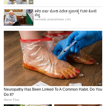
ಅಭಿಮಾನಿಗಳಿಂದ ಶ್ಲಾಘನೆಗಳ ಮಹಾಪೂರವೇ
ಹರಿದುಬರುತ್ತಿದೆ.
4
6