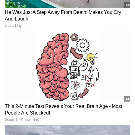
2
6
Image Credit :
Instagram
ಕರ್ಣ ಪಾತ್ರಧಾರಿಯ ರಿಯಲ್​​ ಸ್ಟೋರಿ
ಆದರೆ, ನಿಜ ಜೀವನದಲ್ಲಿಯೂ ಬೇರೆಯವರಿಗೆ ಬೆಳಕಾಗಿದ್ದಾರೆ
ಇದೇ ಕರ್ಣ ಪಾತ್ರಧಾರಿ ನಟ ಕಿರಣ್​ ರಾಜ್​ (Kiran Raj).
ಅದಕ್ಕೆ ಸಾಕ್ಷಿಯಾದದ್ದು, ಅವರ ನಿಜ ಜೀವನದ ಕಥೆ ಈ ಹಿಂದೆ
ಜೀ ಕುಟುಂಬ ಅವಾರ್ಡ್​ನಲ್ಲಿ ಅನಾವರಣಗೊಂಡಿತ್ತು. ಪ್ರಶಸ್ತಿ