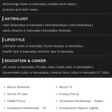
technology news in kannada
mobile tech news
science and tech news
ASTROLOGY
rashi bhavishya in kannada
dina bhavishya
vara bhavishya
vastu shastra in kannada
karnataka festivals
LIFESTYLE
Lifestyle news in kannada
food recipes in kannada
health tips in kannada
kitchen tips in kannada
EDUCATION & CAREER
job news in kannada
Private Jobs
bank jobs in karnataka
Government jobs in karnataka
Central Govt Jobs in Kannada
IT Jobs
About Website
About Tv
Terms Of Use
Privacy Policy
CSAM Policy
Complaint Redressal - Website
Complaint Redressal - TV
Compliance Report Digital