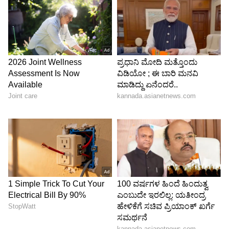
Image Credit :
Social Media
ಸಮಾಜ ಸೇವೆಯಲ್ಲಿ ಕಿರಣ್​ ರಾಜ್​
ನಟ ಕಿರಣ್ ರಾಜ್ ಅವರು ಸಮಾಜಸೇವೆಯಲ್ಲಿ
ತೊಡಗಿಸಿಕೊಂಡಿದ್ದಾರೆ. ಅವರು ತಮ್ಮ ಆದಾಯದ ಒಂದು
ಭಾಗವನ್ನು ಮೀಸಲಿಟ್ಟಿದ್ದಾರೆ. ಅವರು ಅನಾಥಾಶ್ರಮ,
ಬಡವರಿಗೆ, ಮತ್ತು ಬೀದಿ ಬದಿಯ ಜನರಿಗೆ ಆಹಾರ, ಊಟ,
ಬಟ್ಟೆ, ನೋಟ್‌ಬುಕ್‍ಗಳಂತಹ ಅಗತ್ಯ ವಸ್ತುಗಳನ್ನು
ವಿತರಿಸುತ್ತಾರೆ. ಅವರು ಹಬ್ಬಗಳ ಸಂದರ್ಭಗಳಲ್ಲಿ ವಿಶೇಷವಾಗಿ
ಸಹಾಯ ಮಾಡುತ್ತಾರೆ ಮತ್ತು ಕೋವಿಡ್‌-19