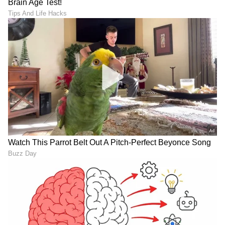
Image Credit :
Our Own
ಆ ದಿನಗಳ ನೆನೆದ ನಟ
ಈ ಬಗ್ಗೆ ಮಾತನಾಡಿದ ಕಿರಣ್​ ರಾಜ್ ಅವರು, ಲೈಫ್​ನಲ್ಲಿ
ಒಂದು ಸನ್ನಿವೇಶ ಬಂದಿತ್ತು. ದಾರಿನೇ ಇರಲಿಲ್ಲ. ಆಗ ಅನ್ನಿಸ್ತಿತ್ತು.
ದೇವರು ಕಷ್ಟ ಅರ್ಥಮಾಡಿಕೊಂಡು ನನಗೆ ಸಪೋರ್ಟ್​
ಮಾಡಿಬಿಡಲಿ ಎಂದು. ಆದರೆ ಅದು ಸಾಧ್ಯ ಆಗಲಿಲ್ಲ.
ನನಗಂತೂ ಆಗಲಿಲ್ಲ. ಆದರೆ ಬೇರೆಯವರಿಗೆ ನನ್ನಿಂದ
ನೆರವಾಗಲಿ ಎಂದುಕೊಂಡೆ. ಇಂದು ಆರ್ಥಿಕವಾಗಿ ಸದೃಢ
ಆಗಿದ್ದೇನೆ. ಆದರೆ ಇವರ ಸ್ಲೈಲ್​ ನೋಡಿದಾಗ ಅದರ ಮುಂದೆ
ಎಲ್ಲವೂ ಗೌಣವಾಗುತ್ತದೆ ಎಂದಿದ್ದರು.