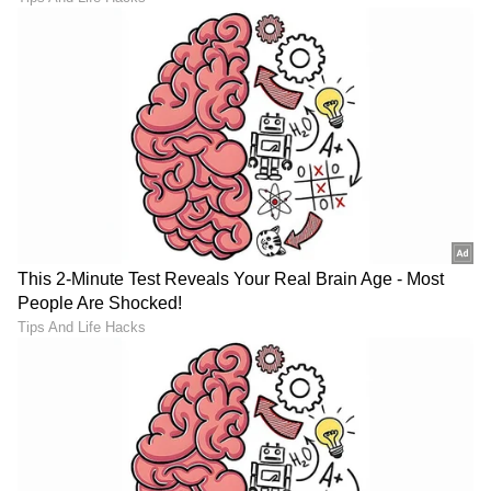
ಮದುಮಗಳ ಲುಕ್​ನಲ್ಲಿ
Bigg Boss ಮನೆಗೆ ನಿಮ್ಮನ್ನು
ಮಂಗಳೂರು ಪುಟ್ಟಿ ರಕ್ಷಿತಾ ಶೆಟ್ಟಿ-
ಸೆಲೆಕ್ಟ್​ ಮಾಡಲು ಬರ್ತಿದ್ದಾರೆ ಈ
ಇದರ ಗುಟ್ಟೇನು ಗೊತ್ತಾ?
ಹ್ಯಾಂಡ್​ಸಮ್​: ಅಗ್ನಿ ಪರೀಕ್ಷೆಯ
Something Special?
ತೀರ್ಪುಗಾರರು ಇವರೇ
ಆ ಯುವಕನ ಜೊತೆ
BBK 13: ನೀವು ಬಿಗ್ ಬಾಸ್‌ಗೆ
ಕಾಣಿಸಿಕೊಂಡ ಬೆನ್ನಲ್ಲೇ
ಹೋಗ್ಬೇಕಾ? ಲಾಲ್‌ಬಾಗ್ ಫ್ಲವರ್
ಮತ್ತೊಂದು ಬಿಗ್​ ಸರ್​ಪ್ರೈಸ್​
ಶೋನಲ್ಲಿ ಸಿಕ್ಕಿದೆ ಭರ್ಜರಿ
ಕೊಟ್ಟ Bigg Boss ಸ್ಪಂದನಾ
ಅವಕಾಶ!
LATEST VIDEOS
"ರಾಜಕೀಯ ಬೇಡ, ಸಿನಿಮಾನೇ ಪ್ರಾಣ":