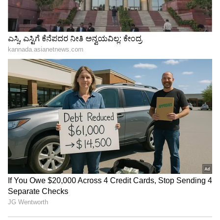
Related Articles
Karna serial: ಕರ್ಣ-ನಿಧಿ ಒಂದಾಗ್ತಾರಾ ಕೇಳಿದ್ರೆ
ರೊಮಾನ್ಸ್​ ನಂಗೆ ಆಗಿಬರಲ್ಲ ಎನ್ನೋದಾ ನಟ Kiran Raj
Karna: ಮಗಳನ್ನು ಮದ್ವೆ ಆಗಂತ ಒತ್ತಾಯಿಸ್ತಿದ್ದಾರೆ,
ಅಪ್ಪ-ಅಮ್ಮ ಕೈಬಿಟ್ರು: ನಟ ಕಿರಣ್‌ ರಾಜ್‌ ಹೇಳಿದ್ದೇನು
3
6