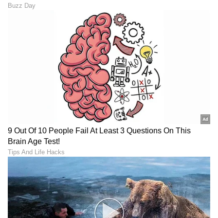
ರೋಟರಿ ಎಕ್ಸಲೆನ್ಸ್​ ಅವಾರ್ಡ್​ ಸೇರಿದಂತೆ ಕೆಲವು ಪ್ರಶಸ್ತಿಗಳು
ಲಭಿಸಿವೆ. ಚೀನಾದಲ್ಲಿ ನಡೆದ ಭಾರತ ಮಟ್ಟದ ಯುವ ನಿಯೋಗದಲ್ಲಿ
ಮಾಧ್ಯಮ ಕ್ಷೇತ್ರದಿಂದ ಪ್ರತಿನಿಧಿಯಾಗಿ ಆಯ್ಕೆ. ವಿಜಯವಾಣಿಯಲ್ಲಿ
ಕೆಲಸ ಮಾಡಿ ಈಗ ದೂರದರ್ಶನ ಚಂದನದಲ್ಲಿ ಮತ್ತು ಏಷ್ಯಾನೆಟ್​
ಕನ್ನಡ ಸಿನಿಮಾ (
Kannada Cinema News
), ಟಿವಿ
ಸುವರ್ಣದಲ್ಲಿ ಫ್ರೀಲ್ಯಾನ್ಸರ್​ ಆಗಿ ಕೆಲಸ ನಿರ್ವಹಣೆ.
ಕಾರ್ಯಕ್ರಮಗಳು (
Kannada TV Shows
), ಸೆಲೆಬ್ರಿಟಿ
ಸುದ್ದಿಗಳು ಮತ್ತು ಇತ್ತೀಚಿನ ಸುದ್ದಿಗಳಿಗಾಗಿ ಏಷ್ಯಾನೆಟ್
ಸುವರ್ಣ ನ್ಯೂಸ್‌ನಲ್ಲಿ ಮನರಂಜನಾ ವಿಭಾಗ ನೋಡಿ.
ಸಿನಿಮಾ ವಿಮರ್ಶೆಗಳು (
Kannada Movies Review
),
ತಾರೆಯರ ಸಂದರ್ಶನಗಳು, ಧಾರಾವಾಹಿ ಅಪ್‌ಡೇಟ್ಸ್‌,
ತೆರೆಮರೆಯ ಕಥೆಗಳು,
OTT ರಿಲೀಸ್‌
ಗಳ ಬಗ್ಗೆ
ಮಾಹಿತಿಯೂ ಇಲ್ಲಿದೆ.