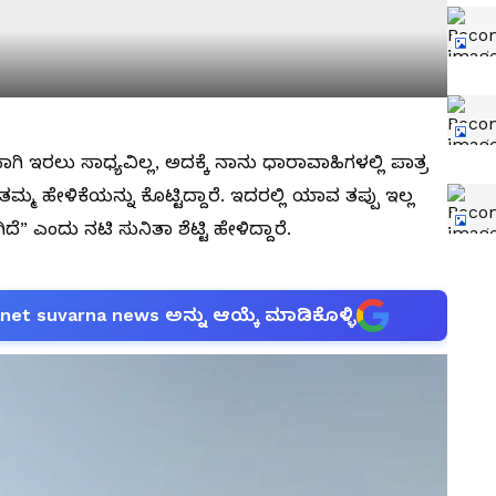
 ಇರಲು ಸಾಧ್ಯವಿಲ್ಲ, ಅದಕ್ಕೆ ನಾನು ಧಾರಾವಾಹಿಗಳಲ್ಲಿ ಪಾತ್ರ
ಮ್ಮ ಹೇಳಿಕೆಯನ್ನು ಕೊಟ್ಟಿದ್ದಾರೆ. ಇದರಲ್ಲಿ ಯಾವ ತಪ್ಪು ಇಲ್ಲ
” ಎಂದು ನಟಿ ಸುನಿತಾ ಶೆಟ್ಟಿ ಹೇಳಿದ್ದಾರೆ.
anet suvarna news ಅನ್ನು ಆಯ್ಕೆ ಮಾಡಿಕೊಳ್ಳಿ