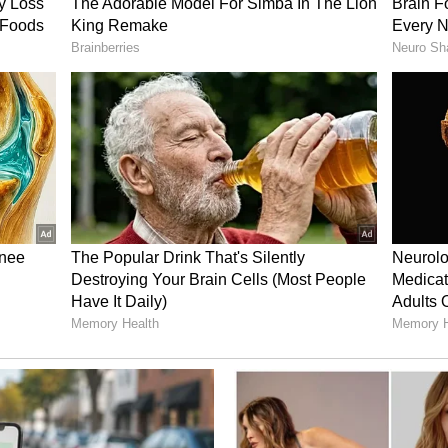
ಶ್ಚಾತ್ತಾಪ
ಭಾಗ್ಯಲಕ್ಷ್ಮೀ ಧಾರಾವಾಹಿ ತನ್ಮಯ್‌ಗೆ
ಗ್ಯಲಕ್ಷ್ಮೀ
ಒಲಿದ 'ಅದೃಷ್ಟಲಕ್ಷ್ಮೀ'; ಶೋಮ್ಯಾನ್‌
 ರಾವ್
ಕಣ್ಣಿಗೆ ಬಿದ್ದ ನಿಹಾರ್‌ ಗೌಡ