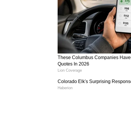
Image Credit :
Instagram
ನಾವು ಬದಲಾಗಬೇಕು
“ಬದಲಾದ ಕಾಲಕ್ಕೆ ಅನುಗುಣವಾಗಿ ನಾವು ಚಿಕ್ಕ
ಆದರೂ ಬದಲಾಗಬೇಕಾಗುತ್ತದೆ. ಇದು ನನ್ನ 
ಅನುಭವದಿಂದ ಹೇಳುತ್ತಿರುವ ನನ್ನ ಅನಿಸಿಕೆ
ಹಸಿವನ್ನು ನೀಗಿಸುವುದಿಲ್ಲ, ಕಾಲಾಯ ತಸ್ಮೈ ನ