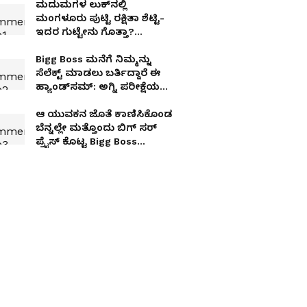
ಮದುಮಗಳ ಲುಕ್​ನಲ್ಲಿ
ಮಂಗಳೂರು ಪುಟ್ಟಿ ರಕ್ಷಿತಾ ಶೆಟ್ಟಿ-
ಇದರ ಗುಟ್ಟೇನು ಗೊತ್ತಾ?
Something Special?
Bigg Boss ಮನೆಗೆ ನಿಮ್ಮನ್ನು
ಸೆಲೆಕ್ಟ್​ ಮಾಡಲು ಬರ್ತಿದ್ದಾರೆ ಈ
ಹ್ಯಾಂಡ್​ಸಮ್​: ಅಗ್ನಿ ಪರೀಕ್ಷೆಯ
ತೀರ್ಪುಗಾರರು ಇವರೇ
ಆ ಯುವಕನ ಜೊತೆ ಕಾಣಿಸಿಕೊಂಡ
ಬೆನ್ನಲ್ಲೇ ಮತ್ತೊಂದು ಬಿಗ್​ ಸರ್​
ಪ್ರೈಸ್​ ಕೊಟ್ಟ Bigg Boss
ಸ್ಪಂದನಾ