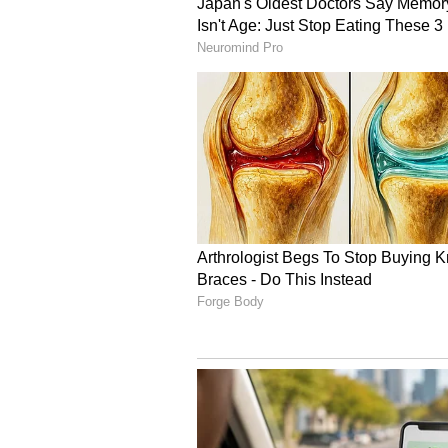
ಫಸ್ಟ್‌ ಮದುವೆ ಮುರೀತು, ಪ
ಇಲ್ಲ, ಎಲ್ಲ ಹೀಲ್‌ ಆಗಿದೆ: ಭಾ
ಧಾರಾವಾಹಿ ನಟಿ ಪದ್ಮಜಾ
3
3