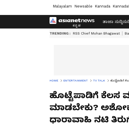
Malayalam
Newsable
Kannada
Kannada
ತಾಜಾ ಸುದ್ದಿ
ಸುದ್
TRENDING :
RSS Chief Mohan Bhagawat
Ba
HOME
ENTERTAINMENT
TV TALK
ಹೊಟ್ಟೆಪಾಡಿಗೆ ಕ
ಹೊಟ್ಟೆಪಾಡಿಗೆ ಕೆಲಸ
ಮಾಡಬೇಕು? ಅಶೋಕ್‌ ಹೇ
ಧಾರಾವಾಹಿ ನಟಿ ತಿರು