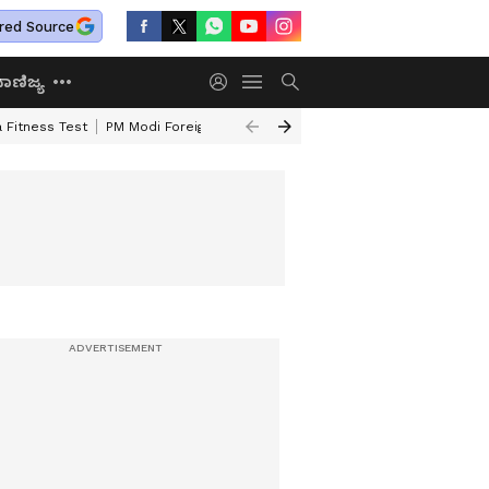
red Source
ಾಣಿಜ್ಯ
 Fitness Test
PM Modi Foreign Travel Expenditure
Valmiki Corporatio