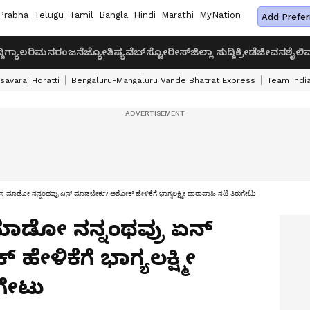
Prabha
Telugu
Tamil
Bangla
Hindi
Marathi
MyNation
Add Prefer
ದಿ
ಗ್ಯಾಲರಿ
ಮನರಂಜನೆ
ಜ್ಯೋತಿಷ್ಯ
ವೆಬ್‌ಸ್ಟೋರೀಸ್
ಜಿಲ್ಲಾ ಸುದ್ದಿ
ಕ್ರೀಡೆ
ಜೀವನಶೈಲಿ
ವ
savaraj Horatti
Bengaluru-Mangaluru Vande Bhatrat Express
Team India
ೆಲಸ ಮಾಡೋ ನನ್ನಂಥವ್ರು ಏನ್‌ ಮಾಡಬೇಕು? ಅಶೋಕ್‌ ಹೇಳಿಕೆಗೆ ಭಾಗ್ಯಲಕ್ಷ್ಮೀ ಧಾರಾವಾಹಿ ನಟಿ ತಿರುಗೇಟು
 ಮಾಡೋ ನನ್ನಂಥವ್ರು ಏನ್‌
ಳಿಕೆಗೆ ಭಾಗ್ಯಲಕ್ಷ್ಮೀ
ಗೇಟು