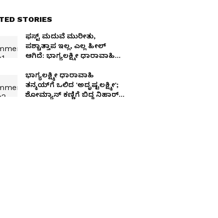
TED STORIES
ಫಸ್ಟ್‌ ಮದುವೆ ಮುರೀತು,
ಪಶ್ಚಾತ್ತಾಪ ಇಲ್ಲ, ಎಲ್ಲ ಹೀಲ್‌
ಆಗಿದೆ: ಭಾಗ್ಯಲಕ್ಷ್ಮೀ ಧಾರಾವಾಹಿ
ನಟಿ ಪದ್ಮಜಾ ರಾವ್
ಭಾಗ್ಯಲಕ್ಷ್ಮೀ ಧಾರಾವಾಹಿ
ತನ್ಮಯ್‌ಗೆ ಒಲಿದ 'ಅದೃಷ್ಟಲಕ್ಷ್ಮೀ';
ಶೋಮ್ಯಾನ್‌ ಕಣ್ಣಿಗೆ ಬಿದ್ದ ನಿಹಾರ್‌
ಗೌಡ