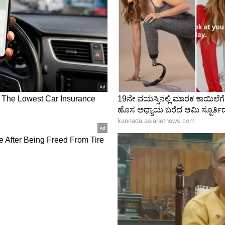
ಪುಟ್ಟ ಕಲಾವಿದರು ಹೊಟ್ಟೆಪಾಡಿಗೆ ದುಡಿಯುತ್ತಿರುವವರು ಸ್ವಲ್ಪ
ರಂಗಭೂಮಿ, ಸಿನಿ ಹಾಗೂ ಧಾರಾವಾಹಿಯಲ್ಲಿ 30 ವರ್ಷಗಳ
. ನಾನೂ ಸ್ವಾಭಿಮಾನಿ, ಮುಂಗೋಪಿ ಆದರೆ ಕೆಲವೊಮ್ಮೆ ಅದು ನಮ್ಮ
ಮಃ ಎಂದು ಸುನಿತಾ ಶೆಟ್ಟಿ ಹೇಳಿದ್ದಾರೆ.