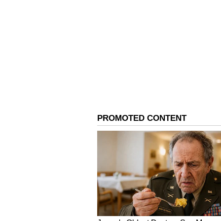
Image Credit :
Instagram
ಮನೆಯಲ್ಲಿ ಕೂತ್ಕೊಳ್ಳಿ ಅಂತಾರೆ
ಲೈಫ್ ಅಲ್ಲಿ ಸೆಟಲ್ ಆದವರು ನಾನು ಕೆಲಸ ಮ
ನಡೆಯುತ್ತದೆ. ಆದರೆ ನನ್ನಂತಹ ಹೊಟ್ಟೆಪಾಡ
ಏಕೆಂದರೆ ನಾವು ಹಾಗೆ ಹೇಳಿದರೆ ವಾಹಿನಿಯ
ಜೀವನ ನಡೆಯುವುದು ಹೇಗೆ? ಎಂದು ಸುನಿತಾ ಶೆಟ
Related Articles