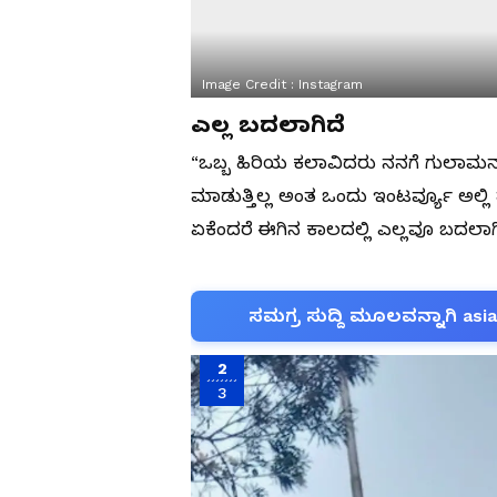
Image Credit :
Instagram
ಎಲ್ಲ ಬದಲಾಗಿದೆ
“ಒಬ್ಬ ಹಿರಿಯ ಕಲಾವಿದರು ನನಗೆ ಗುಲಾಮನಾಗಿ
ಮಾಡುತ್ತಿಲ್ಲ ಅಂತ ಒಂದು ಇಂಟರ್ವ್ಯೂ ಅಲ್ಲಿ ತ
ಏಕೆಂದರೆ ಈಗಿನ ಕಾಲದಲ್ಲಿ ಎಲ್ಲವೂ ಬದಲಾಗಿದೆ
ಸಮಗ್ರ ಸುದ್ದಿ ಮೂಲವನ್ನಾಗಿ asi
2
3