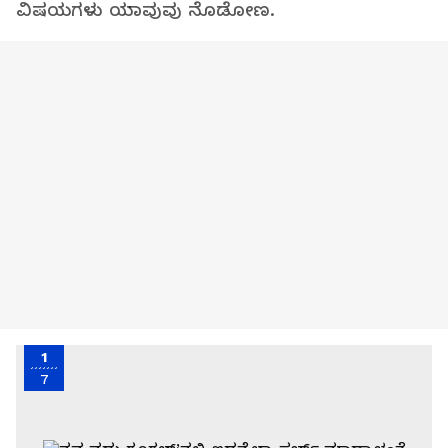
ವಿಷಯಗಳು ಯಾವುವು ನೊಡೋಣ.
1
7