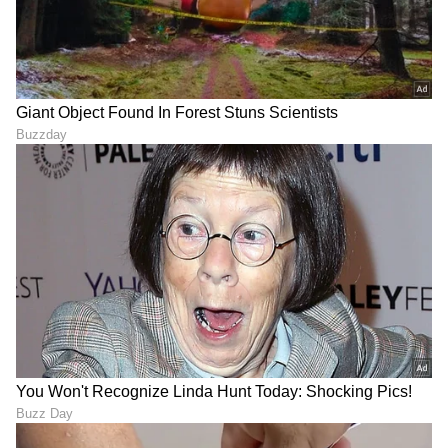
DOWNLOAD APP
RECOMMENDED STORIES
ಈ ಬ್ಯೂಟಿಫುಲ್ ನಟಿ ಜತೆಗೆ
Different Marriage -
ದಾಂಪತ್ಯ ಜೀವನಕ್ಕೆ ಕಾಲಿಟ್ಟ ಟೀಂ
ಲ್ಯಾವೆಂಡರ್‌, ಓಪನ್‌ ಮ್ಯಾರೇಜ್‌
ಇಂಡಿಯಾ ಕ್ರಿಕೆಟಿಗ! ಗುಟ್ಟಾಗಿ ಆದ
ಅರ್ಥ ಗೊತ್ತಿಲ್ದೆ ಮದುವೆ ಆಗ್ಬೇಡಿ
ಮದುವೆಯ ಫೋಟೋ ವೈರಲ್