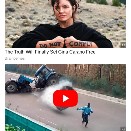
ಜೀವನದಲ್ಲಿ ದೊಡ್ಡ ಅಥವಾ ಸಣ್ಣ ಪ್ರತಿಯೊಂದು ಸಮಸ್ಯೆಗೆ
ಪರಿಹಾರಗಳನ್ನು ಕಂಡುಕೊಳ್ಳಲು ಗೂಗಲ್ ಕಡೆಗೆ ತಿರುಗುತ್ತಾರೆ.
ಮದುವೆಯ ನಂತರ ಮಹಿಳೆಯರು ಇಂಟರ್ನೆಟ್‌ನಲ್ಲಿ ಹೆಚ್ಚು
ಹುಡುಕುವ ವಿಷಯಗಳು ಯಾವುವು ಗೊತ್ತಾ?
ಸಮಗ್ರ ಸುದ್ದಿ ಮೂಲವನ್ನಾಗಿ asianet suvarna news ಅನ್ನು
ಆಯ್ಕೆ ಮಾಡಿಕೊಳ್ಳಿ