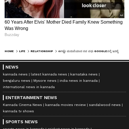
HOME
LIFE
RELATIONSHIP
ಈಗಷ್ಟೇ ಮದುವೆಯಾದ ನವ ವಧು GOOGLEನಲ್ಲಿ ಇದನ್ನೆಲ್ಲಾ ಸರ್ಚ್ ಮಾಡ್ತಾಳಂತೆ
NEWS
kannada news
latest kannada news
karnataka news
bengaluru news
Mysore news
india news in kannada
international news in kannada
ENTERTAINMENT NEWS
Kannada Cinema News
kannada movies review
sandalwood news
kannada tv shows
SPORTS NEWS
sports news in kannada
cricket news in kannada