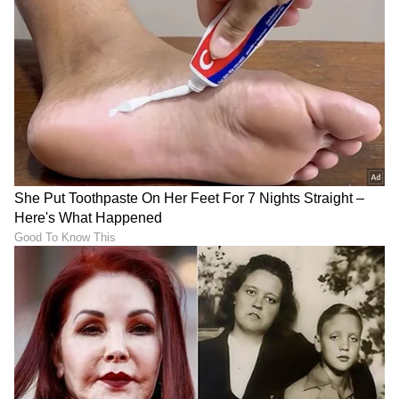
ಎರಡು ಮದುವೆ, 40 ಲಕ್ಷ
Saif Ali Khan: ಅಣ್ಣನ ಸೀಕ್ರೆಟ್
ಖಾತೆಯಲ್ಲಿದ್ರೂ
ಮದುವೆಗೆ ತಂಗಿಯರಿಗೇ ಇರಲಿಲ್ವಾ
ವೃದ್ದಾಶ್ರಮದಲ್ಲಿದ್ದಾಳೆ ಮಹಿಳೆ
ಎಂಟ್ರಿ? ಶಾಕ್ ಆಗಿತ್ತು ಇಡೀ
ಫ್ಯಾಮಿಲಿ!
LATEST VIDEOS
"ರಾಜಕೀಯ ಬೇಡ, ಸಿನಿಮಾನೇ ಪ್ರಾಣ":
ಕನಕೋತ್ಸವದಲ್ಲಿ ರಿಷಬ್ ಶೆಟ್ಟಿ | Rishab
Shetty speech | Suvarna News
ಶೇ.50 ರಿಂದ ಶೇ.18 ಕ್ಕೆ TAX ಇಳಿಕೆ: ಮೋದಿ-
ಟ್ರಂಪ್ ಐತಿಹಾಸಿಕ ಒಪ್ಪಂದ | India US
Trade Deal | Party Rounds