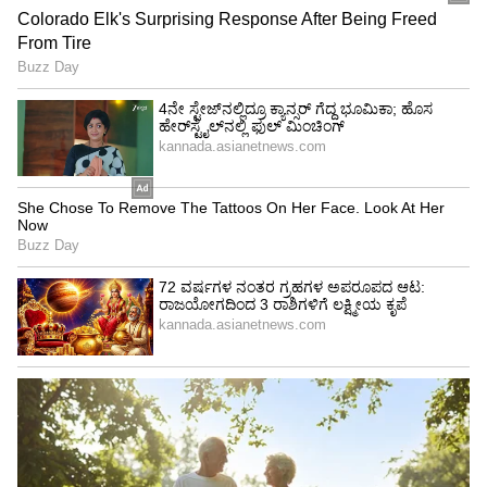
Image Credit :
Getty
ಗಂಡ ತಮ್ಮ ಮಾತನ್ನು ಕೇಳುವಂತೆ ಮಾಡುವುದು ಹೇಗೆ?
ಪ್ರತಿಯೊಬ್ಬ ಹೆಂಡತಿಯೂ ಸಂಬಂಧದಲ್ಲಿ ಸ್ವಲ್ಪ ಅಧಿಕಾರವನ್ನು
ಪಡೆಯಲು ಇಷ್ಟಪಡುತ್ತಾರೆ. ಆದ್ದರಿಂದ, ಮಹಿಳೆಯರು ತಮ್ಮ
ಗಂಡಂದಿರು ಯಾವುದೇ ಜಗಳ ಅಥವಾ ವಾದಗಳಿಲ್ಲದೆ
ತಮ್ಮೊಂದಿಗೆ ಪ್ರೀತಿಯಿಂದ ಇರುವಂತೆ ಮಾಡಲು ಬುದ್ಧಿವಂತ
ತಂತ್ರಗಳು ಮತ್ತು ವಿಧಾನಗಳಿಗಾಗಿ ಗೂಗಲ್ ಸರ್ಚ್
ಮಾಡುತ್ತಾರೆ.