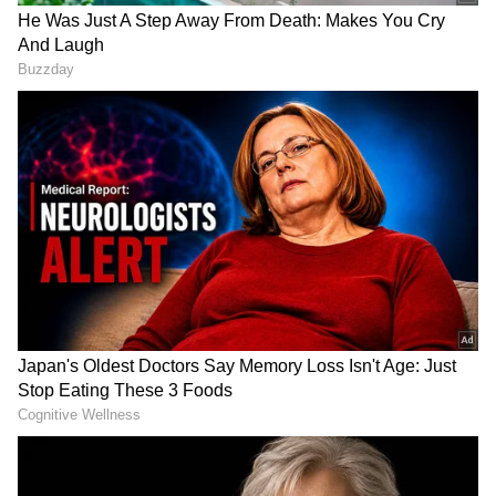
2
7
Image Credit :
AI Meta
ಗಂಡನನ್ನು ಸಂತೋಷವಾಗಿಡುವುದು ಮತ್ತು ಅವನ
ಹೃದಯ ಗೆಲ್ಲುವುದು ಹೇಗೆ?
ಮದುವೆಯ ನಂತರ, ಪ್ರತಿಯೊಬ್ಬ ಮಹಿಳೆಯೂ ತನ್ನ ಮತ್ತು
ಗಂಡನ ನಡುವಿನ ಬಲವಾದ ಸಂಬಂಧವನ್ನು ಬಯಸುತ್ತಾಳೆ.