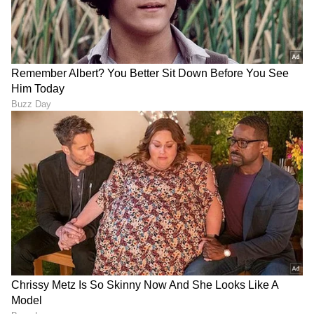
ABOUT THE AUTHOR
Pavna Das
PD
ಮೂಲತಃ ಮಂಗಳೂರಿನವಳು. ಮಂಗಳೂರು ವಿಶ್ವವಿದ್ಯಾನಿಲಯದ
ಪತ್ರಿಕೋದ್ಯಮದ ಸ್ನಾತಕೋತ್ತರ ಪದವಿ . ಕಳೆದ 12 ವರ್ಷಗಳಿಂದ
ಪತ್ರಿಕೆ ಹಾಗೂ ಡಿಜಿಟಲ್ ಮಾಧ್ಯಮಗಳಲ್ಲಿ ಕೆಲಸ . ಸುದ್ದಿ ಬಿಡುಗಡೆ,
ಗಲ್ಫ್ ಕನ್ನಡಿಗ, ಈ ಟಿವಿ ಭಾರತ್, ಕನ್ನಡ ನ್ಯೂಸ್ ನೌ,
ಗೂಗಲ್
ವಿಜಯಕರ್ನಾಟಕದಲ್ಲಿ ಕೆಲಸ ಮಾಡಿದ ಅನುಭವ. ಈಗ ಏಷ್ಯಾನೆಟ್
ಜೀವನಶೈಲಿ
ಸಂಬಂಧಗಳು
ಪ್ರೀತಿ
ಮದುವೆ
ಸುವರ್ಣದಲ್ಲಿ ಫ್ರೀಲಾನ್ಸರ್ . ಮನೋರಂಜನೆ, ಲೈಫ್ ಸ್ಟೈಲ್, ಟ್ರಾವೆಲ್
ಬರವಣಿಗೆ ಇಷ್ಟ.
ಆರೋಗ್ಯ
, ಸೌಂದರ್ಯ, ಫಿಟ್‌ನೆಸ್,
ಕಿಚನ್ ಟಿಪ್ಸ್‌
,
ಸಂಬಂಧ
,
ಫ್ಯಾಷನ್
,
ರೆಸಿಪಿ
ಅಪ್ಡೇಟ್‌ಗಳಿಗಾಗಿ