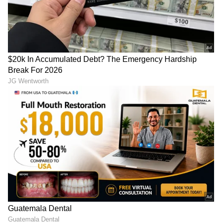
Image Credit :
Getty
ಫ್ಯಾಮಿಲಿ ಪ್ಲಾನಿಂಗ್ ಮತ್ತು ಪ್ರೆಗ್ನೆನ್ಸಿ ಕುರಿತು
ಮದುವೆಯಾದ ಸ್ವಲ್ಪ ಸಮಯದ ನಂತರ, ಕುಟುಂಬ ಸದಸ್ಯರು
ಮದು ಯಾವಾಗ ಎಂದು ಕೇಳಲು ಶುರು ಮಾಡುತ್ತಾರೆ. ಇಂತಹ
ಸಂದರ್ಭದಲ್ಲಿ ಹುಡುಗಿಯರು ನಿಖರವಾದ ಮಾಹಿತಿಗಾಗಿ
Google ಸರ್ಚ್ ಮಾಡುತ್ತಾರೆ. ಗರ್ಭಧಾರಣೆಯ
ನಿಯಮಗಳು, ತಾಯಿಯಾಗಲು ಸರಿಯಾದ ವಯಸ್ಸು ಮತ್ತು
ಗರ್ಭಧರಿಸುವ ಮೊದಲು ತೆಗೆದುಕೊಳ್ಳಬೇಕಾದ ಅಗತ್ಯ
ಮುನ್ನೆಚ್ಚರಿಕೆಗಳ ಬಗ್ಗೆ ಆನ್‌ಲೈನ್‌ನಲ್ಲಿ ಓದುವ ಮೂಲಕ
ಅವರು ತಮ್ಮನ್ನು ತಾವು ಸಿದ್ಧಪಡಿಸಿಕೊಳ್ಳುತ್ತಾರೆ.