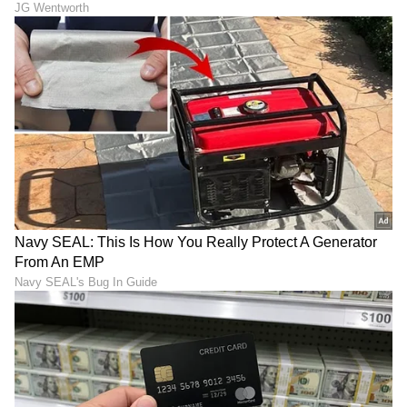
Image Credit :
Getty
ವೃತ್ತಿ ಮತ್ತು ಕುಟುಂಬದ ನಡುವೆ ಬ್ಯಾಲೆನ್ಸ್ ಮಾಡುವುದು
ಹೇಗೆ?
ಇಂದಿನ ಉದ್ಯೋಗಸ್ಥ ಮಹಿಳೆಯರಿಗೆ ಇದು ಒಂದು ದೊಡ್ಡ
ಸವಾಲಾಗಿದೆ. ಮದುವೆಯು ತಮ್ಮ ವೃತ್ತಿಜೀವನವನ್ನು ಹಿಂದಕ್ಕೆ
ತಳ್ಳಬಹುದು ಎಂದು ಅವರು ನಿರಂತರವಾಗಿ ಭಯಪಡುತ್ತಾರೆ.
ಕಚೇರಿ ಕೆಲಸ ಮತ್ತು ತಮ್ಮ ಅತ್ತೆ-ಮಾವನ ನಿರೀಕ್ಷೆಗಳ ನಡುವೆ
ಪರ್ಫೆಕ್ಟ್ ಬ್ಯಾಲೆನ್ಸ್ ಹೇಗೆ ಸಾಧಿಸುವುದು ಎಂಬುದರ ಕುರಿತು
ಸಲಹೆಗಳಿಗಾಗಿ ಅವರು Google ಸರ್ಚ್ ಮಾಡುತ್ತಾರೆ.
7
7