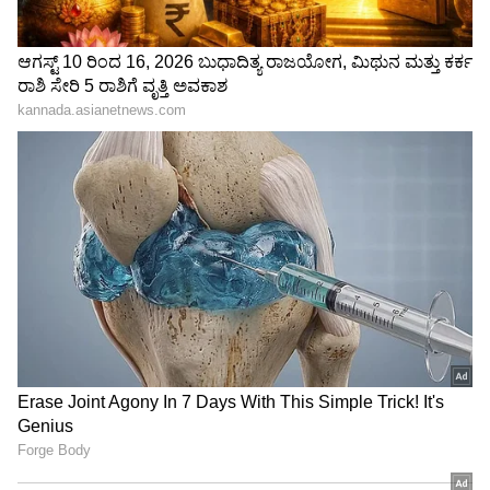
Related Articles
Relationship Cheating: ಹಳೆಯ ಅಫೇರ್,
ಅಬಾರ್ಷನ್ ಸತ್ಯ ಬಾಯ್ಬಿಟ್ಟಿದ್ದ ಗಂಡ ಅದಕ್ಕೂ
ಮಿಗಿಲಾದ ಡೇಂಜರಸ್ ಸತ್ಯ ಮುಚ್ಚಿಟ್ಟಿದ್ದ!
Relationship Tips: ಮ್ಯಾರೇಜ್ ಲೈಫ್ ಬೋರ್
ಆಗಬಾರ್ದಾ? ಹಾಗಿದ್ರೆ ಪ್ರತಿ ಜೋಡಿ ಈ 5 ಕೆಲಸ
ಮಾಡ್ಲೇಬೇಕು!
3
7