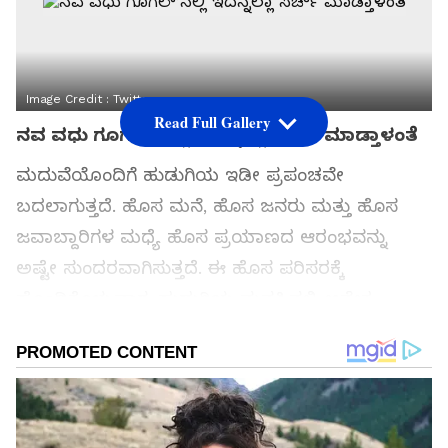
Image Credit :
Twitter
Read Full Gallery
ನವ ವಧು ಗೂಗಲ್’ನಲ್ಲಿ ಇದನ್ನೆಲ್ಲಾ ಸರ್ಚ್ ಮಾಡ್ತಾಳಂತೆ
ಮದುವೆಯೊಂದಿಗೆ ಹುಡುಗಿಯ ಇಡೀ ಪ್ರಪಂಚವೇ
ಬದಲಾಗುತ್ತದೆ. ಹೊಸ ಮನೆ, ಹೊಸ ಜನರು ಮತ್ತು ಹೊಸ
ಜವಾಬ್ದಾರಿಗಳ ಮಧ್ಯೆ ಹೊಸ ಪ್ರಯಾಣದ ಆರಂಭವನ್ನು
ಅಷ್ಟೇ ಸುಂದರವಾಗಿಸುತ್ತದೆ. ಈ ಹೊಸ ಪರಿಸರಕ್ಕೆ
ಹೊಂದಿಕೊಳ್ಳುವಾಗ, ಹುಡುಗಿಯ ಮನಸ್ಸಿನಲ್ಲಿ ಅನೇಕ
ಪ್ರಶ್ನೆಗಳು ಉದ್ಭವಿಸುತ್ತವೆ, ಹಿಂಜರಿಕೆಯಿಂದಾಗಿ, ಅವಳು ತನ್ನ
ಗಂಡ ಅಥವಾ ಅತ್ತೆ-ಮಾವಂದಿರ ಬಳಿ ಕೇಳಲು
ಸಾಧ್ಯವಾಗುವುದಿಲ್ಲ. ಅಂತಹ ಪರಿಸ್ಥಿತಿಯಲ್ಲಿ, ಆಕೆ ಗೂಗಲ್
ಸರ್ಚ್ ಮಾಡುತ್ತಾಳೆ. ಹೌದು, ನವವಿವಾಹಿತರು ತಮ್ಮ