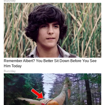
ಏಷ್ಯಾನೆಟ್ ಸುವರ್ಣ ನ್ಯೂಸ್‌ ಫಾಲೋ ಮಾಡಿ.
ಸಂಪೂರ್ಣ ಮಾಹಿತಿ ಒಂದೇ ಕ್ಲಿಕ್‌ನಲ್ಲಿ ಲಭ್ಯ. ಏಷ್ಯಾನೆಟ್
ಸುವರ್ಣ ನ್ಯೂಸ್ ಅಧಿಕೃತ ಆ್ಯಪ್ ಡೌನ್‌ಲೋಡ್ ಮಾಡಿ
ಹಾಗು ಎಲ್ಲಾ ಅಪ್‌ಡೇಟ್ ಗಳನ್ನು ಪಡೆಯಿರಿ.