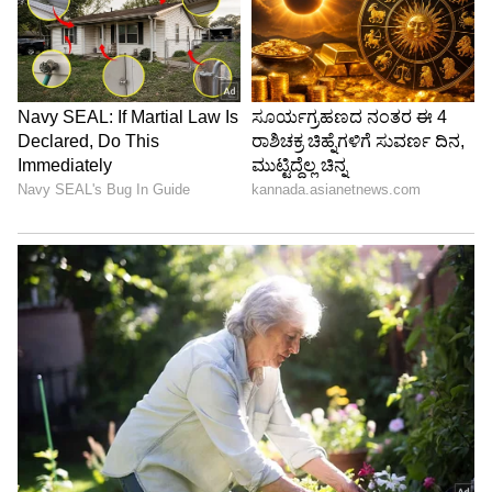
Image Credit :
AI Meta
ಅತ್ತೆ-ಮಾವನ ಮನ ಗೆಲ್ಲುವುದು ಮತ್ತು
ಹೊಂದಿಕೊಳ್ಳುವುದು ಹೇಗೆ?
ಹೊಸ ಕುಟುಂಬದ ಪದ್ಧತಿಗಳನ್ನು ಅರ್ಥಮಾಡಿಕೊಳ್ಳುವುದು
ಮತ್ತು ಅತ್ತೆ, ಅತ್ತಿಗೆ ಅಥವಾ ಇತರ ಕುಟುಂಬ ಸದಸ್ಯರೊಂದಿಗೆ
ಬೆರೆಯುವುದು ಆರಂಭದಲ್ಲಿ ಸ್ವಲ್ಪ ಸವಾಲಿನದ್ದಾಗಿರಬಹುದು.
ಹಾಗಾಗಿ ಮಹಿಳೆಯರು ತಮ್ಮ ಅತ್ತೆ-ಮಾವನ ಮನೆಯಲ್ಲಿ
ಎಲ್ಲರ ಫೇವರಿಟ್ ಆಗುವುದು ಹೇಗೆ ಮತ್ತು ಯಾವುದೇ ತಪ್ಪು
ತಿಳುವಳಿಕೆ ಅಥವಾ ಸಂಘರ್ಷಗಳನ್ನು ತಪ್ಪಿಸುವುದು ಹೇಗೆ
ಎಂದು ತಿಳಿಯಲು Google ಸರ್ಚ್ ಮಾಡುತ್ತಾರೆ.
5
7