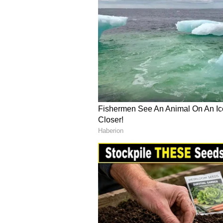
Image Credit :
AI Meta
ಫ್ರೆಷ್​ ಆಗಿ ಇಡುವುದು ಹೀಗೆ
ಹಾಗಿದ್ದರೆ ಲಿಂಬೆ ಹಣ್ಣನ್ನು ತಿಂಗಳುಗಟ್ಟಲೆ ಫ
ಸೂಪರ್​ ಟಿಪ್ಸ್​ ಇಲ್ಲಿದೆ.