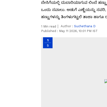
ಬೇಸಿಗೆಯಲ್ಲಿ ದುಬಾರಿಯಾಗುವ ಲಿಂಬೆ ಹಣ್ಣ
ಒಂದು ಸವಾಲು. ಅಡುಗೆ ಎಣ್ಣೆಯನ್ನು ಸವರಿ, ಗಾ
ಹಣ್ಣುಗಳನ್ನು ತಿಂಗಳುಗಟ್ಟಲೆ ತಾಜಾ ಹಾಗೂ
Author :
Suchethana D
1
Min read
Published :
May 11 2026, 10:01 PM IST
1
5