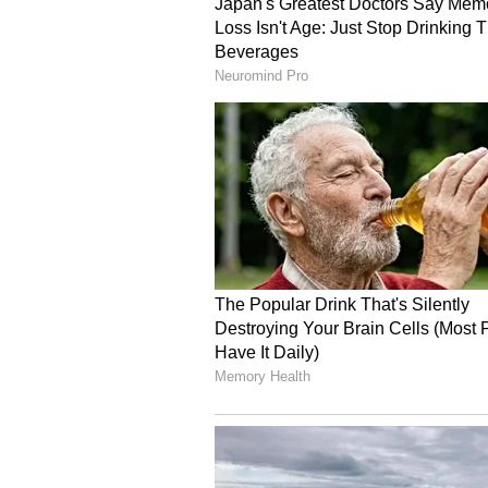
ನಲ್ಲಿ ಭಾರತದ 11 ತಿಂಡಿಗಳು
ಇಲ್ಲಿದೆ
3
5