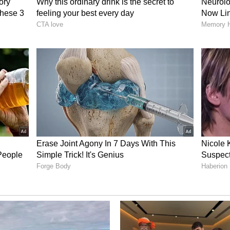
- List
ಹಾಳಾಗತ್ತಾ? ಈ ಟಿಪ್ಸ್​ ಫಾಲೋ
ಮಾಡಿ ಮ್ಯಾಜಿಕ್​ ನೋಡಿ