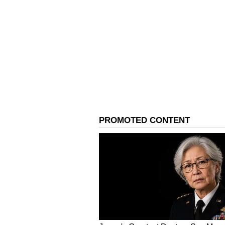
Image Credit :
AI Meta
ಫ್ರಿಜ್​ನಲ್ಲಿ ಇಟ್ಟರೂ ಡ್ರೈ
ಹೊರಗಡೆ ಇಟ್ಟರಂತೂ ಡ್ರೈ ಆಗಿಬಿಡುತ್ತದೆ. ಹಾಗೆಂದ
ನಲ್ಲಿ ಹೇಗೆಯೇ ಇಟ್ಟರೂ ಒಣಗಿ ಹೋಗುವುದಂತೂ
Related Articles
ವಿಶ್ವಪಟಲ ಸೇರಿದ ಕರ್ನ
ನೀರ್​ ದೋಸೆ: 100ರ ಟಾಪ್​ 