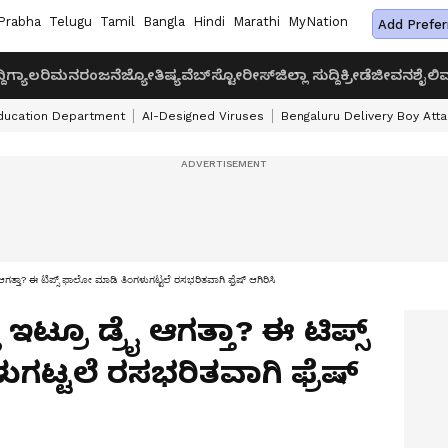
Prabha
Telugu
Tamil
Bangla
Hindi
Marathi
MyNation
Add Prefer
ದಿ
ಗ್ಯಾಲರಿ
ಮನರಂಜನೆ
ಜ್ಯೋತಿಷ್ಯ
ವೆಬ್‌ಸ್ಟೋರೀಸ್
ಜಿಲ್ಲಾ ಸುದ್ದಿ
ಕ್ರೀಡೆ
ಜೀವನಶೈಲಿ
ವ
ducation Department
AI-Designed Viruses
Bengaluru Delivery Boy Att
್ರೈ ಆಗತ್ತಾ? ಈ ಟಿಪ್ಸ್​ ಫಾಲೋ ಮಾಡಿ ತಿಂಗಳುಗಟ್ಟಲೆ ರಸಭರಿತವಾಗಿ ಫ್ರೆಷ್​ ಆಗಿರಿಸಿ
ಲಿ ಇಟ್ರೂ ಡ್ರೈ ಆಗತ್ತಾ? ಈ ಟಿಪ್ಸ್​
ಟ್ಟಲೆ ರಸಭರಿತವಾಗಿ ಫ್ರೆಷ್​