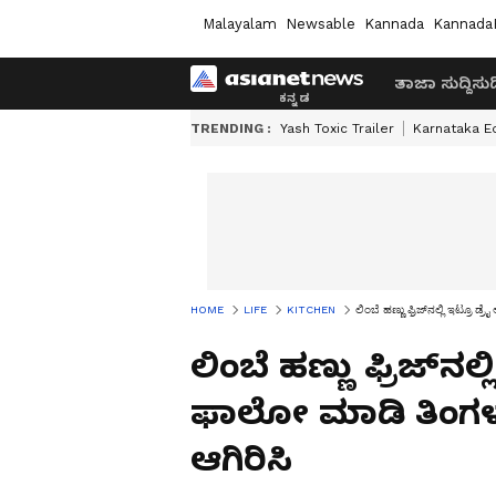
Malayalam
Newsable
Kannada
Kannada
ತಾಜಾ ಸುದ್ದಿ
ಸುದ್
TRENDING :
Yash Toxic Trailer
Karnataka E
HOME
LIFE
KITCHEN
ಲಿಂಬೆ ಹಣ್ಣು ಫ್ರಿಜ್​ನಲ್ಲಿ ಇಟ್ರೂ ಡ
ಲಿಂಬೆ ಹಣ್ಣು ಫ್ರಿಜ್​ನಲ್
ಫಾಲೋ ಮಾಡಿ ತಿಂಗಳುಗ
ಆಗಿರಿಸಿ