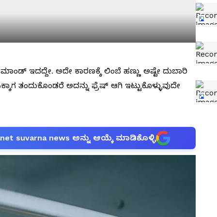
ಟೆ ಡಿಮಾಂಡ್​ ಇದದ್ದೇ. ಅದೇ ಕಾರಣಕ್ಕೆ ಲಿಂಬೆ ಹಣ್ಣು ಅಷ್ಟೇ ದುಬಾರಿ
ಸಿಕ್ಕಾಗ ತಂದುಕೊಂಡರೆ ಅದನ್ನು ಫ್ರೆಷ್​ ಆಗಿ ಇಟ್ಟುಕೊಳ್ಳುವುದೇ
anet suvarna news ಅನ್ನು ಆಯ್ಕೆ ಮಾಡಿಕೊಳ್ಳಿ