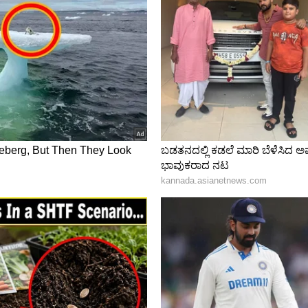
್ರೆಷ್​ ಆಗಿ ಇರಿಸಿಕೊಳ್ಳುವುದು ಹೇಗೆ ಎನ್ನುವ ಚಿಂತೆಯೇ, ಅದಕ್ಕೊಂದು