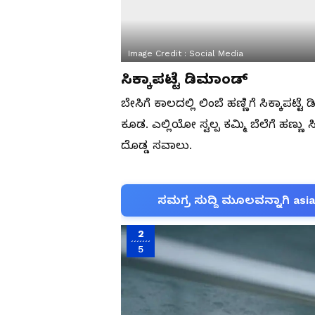
Image Credit :
Social Media
ಸಿಕ್ಕಾಪಟ್ಟೆ ಡಿಮಾಂಡ್​
ಬೇಸಿಗೆ ಕಾಲದಲ್ಲಿ ಲಿಂಬೆ ಹಣ್ಣಿಗೆ ಸಿಕ್ಕಾಪಟ್
ಕೂಡ. ಎಲ್ಲಿಯೋ ಸ್ವಲ್ಪ ಕಮ್ಮಿ ಬೆಲೆಗೆ ಹಣ್ಣು 
ದೊಡ್ಡ ಸವಾಲು.
ಸಮಗ್ರ ಸುದ್ದಿ ಮೂಲವನ್ನಾಗಿ asi
2
5