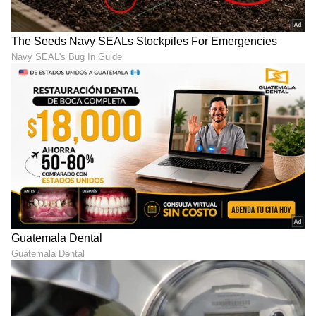
Shetty speech | Suvarna News
ಶೇ.50 ರಿಂದ ಶೇ.18 ಕ್ಕೆ TAX ಇಳಿಕೆ: ಮೋದಿ-
ಟ್ರಂಪ್ ಐತಿಹಾಸಿಕ ಒಪ್ಪಂದ | India US
Trade Deal | Party Rounds