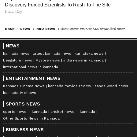
HOME
NEWS
INDIA NEWS
ಬೆಂಬಲ ವಾಪಸ್ ಪಡೀತೀವಿ; ಸಿಎಂ ವಿಜಯ್ ಟಿವಿಕೆ ಸರ್ಕಾರಕ್ಕೆ ಸಿಪಿಎಂ ಖಡಕ್ ಎಚ್ಚರಿಕೆ!
NEWS
kannada news
latest kannada news
karnataka news
bengaluru news
Mysore news
india news in kannada
international news in kannada
ENTERTAINMENT NEWS
Kannada Cinema News
kannada movies review
sandalwood news
kannada tv shows
SPORTS NEWS
sports news in kannada
cricket news in kannada
Other Sports News in Kannada
BUSINESS NEWS