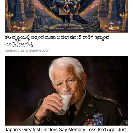
3
4
Image Credit :
Asianet News
ಬೆಂಬಲ ನೀಡಿರುವ ಬಗ್ಗೆ ಮರುಚಿಂತನೆ
ತಿರುತ್ತರೈಪುಂಡಿಯಲ್ಲಿ ಸಿಪಿಎಂ ರಾಜ್ಯ ಕಾರ್ಯದರ್ಶಿ ಪಿ.
ಷಣ್ಮುಗಂ ಸುದ್ದಿಗಾರರೊಂದಿಗೆ ಈ ಬಗ್ಗೆ ಮಾತನಾಡಿದರು.
'ತಮಿಳುನಾಡಿನಲ್ಲಿ ಜನರಿಂದ ಆಯ್ಕೆಯಾದ ಸರ್ಕಾರ
ರಚನೆಯಾಗಬೇಕು ಎಂಬ ಉದ್ದೇಶದಿಂದ ಎಡಪಕ್ಷಗಳು ಮತ್ತು
ವಿಸಿಕೆ ಪಕ್ಷಗಳು ಟಿವಿಕೆಗೆ ಹೊರಗಿನಿಂದ ಬೆಂಬಲ ನೀಡಿವೆ.
ಅದರಂತೆ ಟಿವಿಕೆ ಸರ್ಕಾರ ರಚನೆಯಾಗಿದೆ. ಇಂತಹ