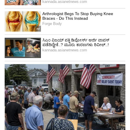
4
4
Image Credit :
Our Own
ವಿಜಯ್ ಆ ಹಂತಕ್ಕೆ ಹೋಗಲ್ಲ ಎಂಬುವುದು ನಮ್ಮ
ನಂಬಿಕೆ!
'ಜನರು ಎಐಎಡಿಎಂಕೆ ಮತ್ತು ಡಿಎಂಕೆ ವಿರುದ್ಧ ಮತ