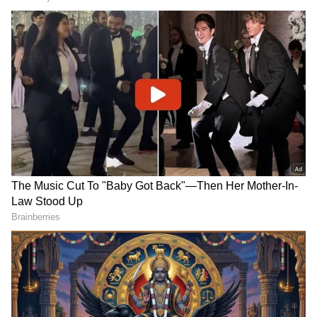
Related Articles
ತಮಿಳುನಾಡು ಟಿವಿಕೆ ಸರ್ಕಾರಕ್ಕೆ ಕಂಟಕ, ವಿಜಯ್
ಆಡಳಿತ 6 ತಿಂಗಳಲ್ಲಿ ಕೊನೆ: ಭವಿಷ್ಯ ನುಡಿದ
ರಾಧಾಕೃಷ್ಣನ್!
ಸ್ನೇಹಿತ-ಸಿಎಂ ವಿಜಯ್‌ಗೇ ಶಾಕ್! 'ದಳಪತಿ' ಬದ್ಧ
ವೈರಿಯ ಮಗನ ಜೊತೆ ಕೈಜೋಡಿಸಿದ ತ್ರಿಶಾ ಕೃಷ್ಣನ್