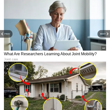
ABOUT THE AUTHOR
Mahmad Rafik
MR
ಮಹ್ಮದ್ ರಫಿಕ್ ವಿಜಯಪುರದ ಬೇನಾಳ RC ಗ್ರಾಮದವನು. ಪಬ್ಲಿಕ್
ಟಿವಿ ಡಿಜಿಟಲ್, ನ್ಯೂಸ್ 18 ಕನ್ನಡ, ಇದೀಗ ಏಷ್ಯಾನೆಟ್ ಕನ್ನಡ ಸೇರಿ
PREV
NEXT
ಡಿಜಿಟಲ್ ಮಾಧ್ಯಮದಲ್ಲಿ 8 ವರ್ಷಗಳ ಅನುಭವ. ಎಂ.ಕಾಂ. ಓದಿ
ಕೆಲಸ ಆರಂಭಿಸಿದ್ದು ಖಾಸಗಿ ಬ್ಯಾಂಕ್‌ವೊಂದರಲ್ಲಿ. ಆಕರ್ಷಿಸಿದ್ದು
ತಮಿಳುನಾಡು
ಪತ್ರಿಕೋದ್ಯಮ. ಯಾವ ಟಾಪಿಕ್ ಕೊಟ್ಟರೂ ಬರೆಯಬಲ್ಲೆ. ಓಟಿಟಿ
ತಮಿಳಗ ವೆಟ್ರಿ ಕಳಗಂ
ದಳಪತಿ ವಿಜಯ್
ಮೂವಿ ನೋಡೋದು ಇಷ್ಟ.