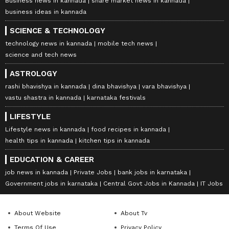
Business news in kannada
share market news in kannada
business ideas in kannada
SCIENCE & TECHNOLOGY
technology news in kannada
mobile tech news
science and tech news
ASTROLOGY
rashi bhavishya in kannada
dina bhavishya
vara bhavishya
vastu shastra in kannada
karnataka festivals
LIFESTYLE
Lifestyle news in kannada
food recipes in kannada
health tips in kannada
kitchen tips in kannada
EDUCATION & CAREER
job news in kannada
Private Jobs
bank jobs in karnataka
Government jobs in karnataka
Central Govt Jobs in Kannada
IT Jobs
About Website
About Tv
Terms Of Use
Privacy Policy