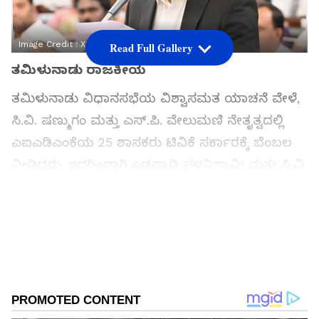
Image Credit :
X
Read Full Gallery
ತಮಿಳುನಾಡು ರಾಜಕೀಯ
ತಮಿಳುನಾಡು ವಿಧಾನಸಭೆಯ ವಿಶ್ವಾಸಮತ ಯಾಚನೆ ವೇಳೆ,
ಸಿ.ವಿ. ಷಣ್ಮುಗಂ ಮತ್ತು ಎಸ್.ಪಿ. ವೇಲುಮಣಿ ನೇತೃತ್ವದಲ್ಲಿ
ಎಐಎಡಿಎಂಕೆಯ 25 ಶಾಸಕರು ಟಿವಿಕೆ ಸರ್ಕಾರಕ್ಕೆ ಬೆಂಬಲ
ನೀಡಿದ್ದರು. ಇದರಿಂದಾಗಿ ಎಡಪ್ಪಾಡಿ ಪಳನಿಸ್ವಾಮಿ ಮತ್ತು ಸಿ.ವಿ.
ಷಣ್ಮುಗಂ ನಡುವೆ ಪಕ್ಷದಲ್ಲಿ ಆಂತರಿಕ ಸಂಘರ್ಷ ಶುರುವಾಗಿದೆ.
ಇನ್ನೊಂದೆಡೆ, ಟಿವಿಕೆಯನ್ನು ಬೆಂಬಲಿಸಿದ ಎಐಎಡಿಎಂಕೆ ಬಣಕ್ಕೆ
ಮಂತ್ರಿ ಸ್ಥಾನ ನೀಡಲಾಗುತ್ತಿದೆ ಎಂಬ ವದಂತಿ ಹಬ್ಬಿದೆ.
Add Asianetnews Kannada as a Preferred
Source