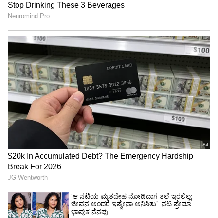
ಸಂದರ್ಭದಲ್ಲಿ ಎಐಎಡಿಎಂಕೆ ನಾಯಕರನ್ನು ಸಂಪುಟಕ್ಕೆ
ಸೇರಿಸಿಕೊಂಡರೆ, ಅದು ಜನರ ತೀರ್ಪಿಗೆ ವಿರುದ್ಧವಾಗುತ್ತದೆ.
ಹಾಗೇನಾದರೂ ನಡೆದರೆ, ಟಿವಿಕೆ ಸರ್ಕಾರಕ್ಕೆ ನೀಡಿದ
ಬೆಂಬಲದ ಬಗ್ಗೆ ಮರುಚಿಂತನೆ ನಡೆಸುತ್ತೇವೆ' ಎಂದು ಅವರು
ತಿಳಿಸಿದ್ದಾರೆ.
ಇದನ್ನೂ ಓದಿ:
Trisha Secret: ನಟಿ ತ್ರಿಶಾ 'ಗುಡ್ ಟೈಂ'
ಸೀಕ್ರೆಟ್ ಹೊರಬಿತ್ತು; ವಿಜಯ್-ಸೂರ್ಯ ಲೈಫಲ್ಲಿ ಈ
ನಟಿಯ 'ಕಾಲ್ಗುಣ' ಹಾಗೆಲ್ಲಾ ಇದ್ಯಾ?