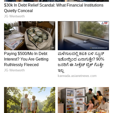
ಹಾಕಿದ್ದಾರೆ. ಹೀಗಿರುವಾಗ ಎಐಎಡಿಎಂಕೆಯನ್ನು ಸಂಪುಟಕ್ಕೆ
ಸೇರಿಸಿಕೊಳ್ಳುವುದು ಜನರ ತೀರ್ಪಿಗೆ ವಿರುದ್ಧ. ಉತ್ತಮ
ಆಡಳಿತ ನೀಡುತ್ತೇನೆ ಎಂಬ ಮಾತಿಗೆ ಇದು ವಿರುದ್ಧವಾಗಿ
ಬಿಡುತ್ತದೆ. ಮತ್ತೊಂದು ಚುನಾವಣೆಯನ್ನು ಎದುರಿಸಬಾರದು
ಮತ್ತು ಹಿಂಬಾಗಿಲಿನಿಂದ ಬಿಜೆಪಿ ರಾಜ್ಯಪಾಲರ ಆಡಳಿತವನ್ನು
ತರಬಾರದು ಎಂಬ ಕಾರಣಕ್ಕಾಗಿಯೇ ನಾವು ಟಿವಿಕೆಗೆ ಬೆಂಬಲ
ನೀಡಿದ್ದೇವೆ. ಅವರು ಅಂತಹ ಹಂತಕ್ಕೆ ಹೋಗುವುದಿಲ್ಲ ಎಂದು
ನಾನು ನಂಬುತ್ತೇನೆ' ಎಂದು ಅವರು ಹೇಳಿದ್ದಾರೆ.
ಇದನ್ನೂ ಓದಿ:
Rambha Viral Post: ತಮಿಳುನಾಡಿನ
ದೊರೆ ಆಗಿದ್ದಕ್ಕೆ ನಟ ವಿಜಯ್ ಜೋಸೆಫ್‌ಗೆ ನಟಿ ರಂಭಾ
ಮಾಡಿರೋ ಪೋಸ್ಟ್ ಏನ್ ಗೊತ್ತಾ?
LATEST VIDEOS