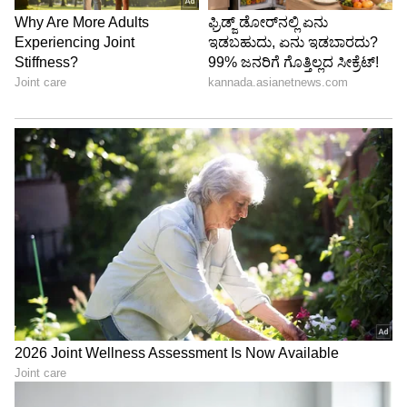
ಕರ್ನಾಟಕ, ಭಾರತ (
India News
) ಮತ್ತು ಜಗತ್ತಿನ
ಕ್ಷಣಕ್ಷಣದ ಕನ್ನಡ ಸುದ್ದಿ (
Kannada News
)
ಅಪ್ಡೇಟ್‌ಗಳಿಗಾಗಿ ಏಷ್ಯಾನೆಟ್ ಸುವರ್ಣ ನ್ಯೂಸ್‌ ಫಾಲೋ
ಮಾಡಿ. ಬ್ರೇಕಿಂಗ್ ಸುದ್ದಿ (
Latest Kannada News
),
ವಿಶೇಷ ವರದಿಗಳು ಮತ್ತು ನೇರ ಪ್ರಸಾರಗಳೊಂದಿಗೆ
(
kannada news live
) ಸಂಪೂರ್ಣ ಮಾಹಿತಿ ಒಂದೇ
ಕ್ಲಿಕ್‌ನಲ್ಲಿ ಲಭ್ಯ. ಏಷ್ಯಾನೆಟ್ ಸುವರ್ಣ ನ್ಯೂಸ್ ಅಧಿಕೃತ
ಆ್ಯಪ್ ಡೌನ್‌ಲೋಡ್ ಮಾಡಿ ಹಾಗು ಎಲ್ಲಾ ಅಪ್‌ಡೇಟ್
ಗಳನ್ನು ಪಡೆಯಿರಿ