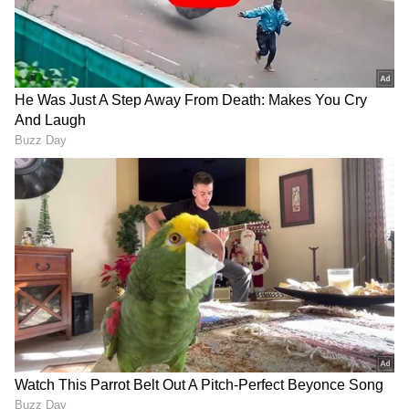
Image Credit :
Our Own
ಎಐಎಡಿಎಂಕೆ ಶಾಸಕರ ಒಂದು ಬಣ
ಒಂದು ವೇಳೆ ಟಿವಿಕೆ ಪಕ್ಷವು ಎಐಎಡಿಎಂಕೆಯ ಒಂದು
ಬಣವನ್ನು ಸೇರಿಸಿಕೊಂಡು ಸರ್ಕಾರ ರಚಿಸುವ ನಿರ್ಧಾರಕ್ಕೆ
ಬಂದರೆ, ನಾವು ಖಂಡಿತವಾಗಿಯೂ ನಮ್ಮ ನಿರ್ಧಾರವನ್ನು
ಮರುಪರಿಶೀಲನೆ ಮಾಡುತ್ತೇವೆ ಎಂದು ಸಿಪಿಎಂ ಸ್ಪಷ್ಟಪಡಿಸಿದೆ.