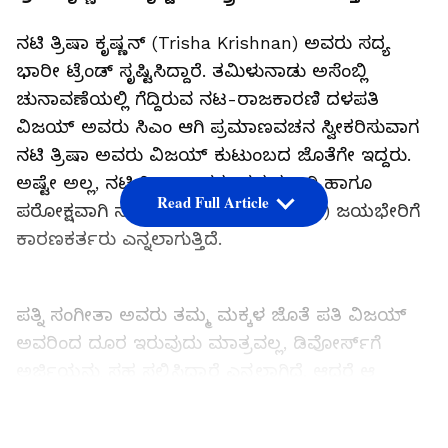
ನಟಿ ತ್ರಿಷಾ ಕೃಷ್ಣನ್ (Trisha Krishnan) ಅವರು ಸದ್ಯ
ಭಾರೀ ಟ್ರೆಂಡ್ ಸೃಷ್ಟಿಸಿದ್ದಾರೆ. ತಮಿಳುನಾಡು ಅಸೆಂಬ್ಲಿ
ಚುನಾವಣೆಯಲ್ಲಿ ಗೆದ್ದಿರುವ ನಟ-ರಾಜಕಾರಣಿ ದಳಪತಿ
ವಿಜಯ್ ಅವರು ಸಿಎಂ ಆಗಿ ಪ್ರಮಾಣವಚನ ಸ್ವೀಕರಿಸುವಾಗ
ನಟಿ ತ್ರಿಷಾ ಅವರು ವಿಜಯ್ ಕುಟುಂಬದ ಜೊತೆಗೇ ಇದ್ದರು.
ಅಷ್ಟೇ ಅಲ್ಲ, ನಟಿ ತ್ರಿಷಾ ಅವರು ಪ್ರತ್ಯಕ್ಷವಾಗಿ ಹಾಗೂ
Read Full Article
ಪರೋಕ್ಷವಾಗಿ ನಟಿ ವಿಜಯ್ (Vijay Joseph) ಜಯಭೇರಿಗೆ
ಕಾರಣಕರ್ತರು ಎನ್ನಲಾಗುತ್ತಿದೆ.
ಪತ್ನಿ ಸಂಗೀತಾ ಅವರು ತಮ್ಮ ಮಕ್ಕಳ ಜೊತೆ ಪತಿ ವಿಜಯ್
ಅವರಿಂದ ದೂರ ಇರುವುದು ಮಾತ್ರವಲ್ಲ, ಡಿವೋರ್ಸ್‌ಗೆ
ಅರ್ಜಿಯನ್ನು ಸಹ ಸಲ್ಲಿಸಿದ್ದಾರೆ ಎನ್ನಲಾಗಿದೆ. ಆದರೆ ಆ
ಸಮಯದಲ್ಲಿ ನಟಿ ತ್ರಿಷಾ ಅವರು ವಿಜಯ್ ಅವರಿಗೆ
ಭಾವನಾತ್ಮಕ ಬೆಂಬಲ ನೀಡಿರುವ ಜೊತೆಗೆ, ವಿಜಯ್
LATEST VIDEOS