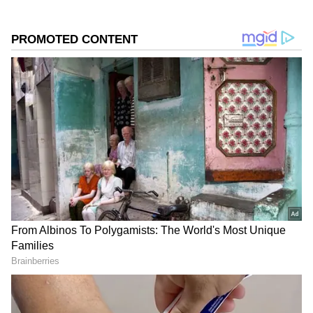
ಪಡೆದಿದ್ದೇನೆ. ಸಾಮಾಜಿಕ ಕಳಕಳಿಗೆ ಹೆಚ್ಚಿನ ಆದ್ಯತೆ, ಮಾನವೀಯತೆಗೆ
ಮೊದಲ ಪ್ರಾಶಸ್ತ್ಯ.
Related Articles
ತ್ರಿಶಾ ನಡೆಗೆ ಸಿಎಂ ವಿಜಯ್ ಕಕ್ಕಾಬಿಕ್ಕಿ.. ದಳಪತಿ
ಮುಂದಿನ ದಾಳ 'ಇದೇ ಆಗಿರುತ್ತೆ' ಅಂತಿರೋ ಫ್ಯಾನ್ಸ್!
'ಅಮ್ಮ' ಸಂಗೀತಾಗೆ ಬಿಗ್ ಗಿಫ್ಟ್ ಕೊಟ್ಟು ನೆಟ್ಟಿಗರ
ಮೆಚ್ಚುಗೆ ಪಡೆದ ದಳಪತಿ ವಿಜಯ್ ಮಕ್ಕಳು!
DOWNLOAD APP
ಕನ್ನಡ ಸಿನಿಮಾ (
Kannada Cinema News
), ಟಿವಿ