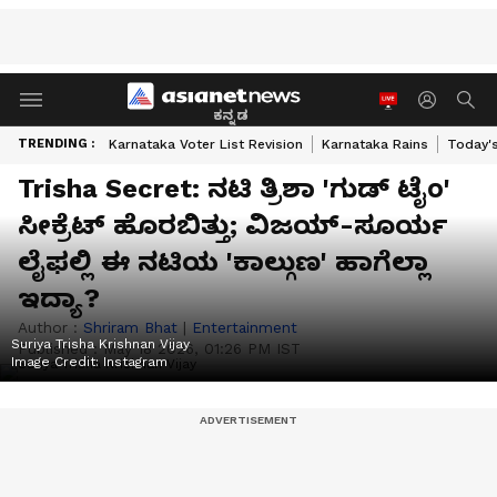
ಕನ್ನಡ
TRENDING :
Karnataka Voter List Revision
Karnataka Rains
Today'
Trisha Secret: ನಟಿ ತ್ರಿಶಾ 'ಗುಡ್ ಟೈಂ'
ಸೀಕ್ರೆಟ್ ಹೊರಬಿತ್ತು; ವಿಜಯ್-ಸೂರ್ಯ
ಲೈಫಲ್ಲಿ ಈ ನಟಿಯ 'ಕಾಲ್ಗುಣ' ಹಾಗೆಲ್ಲಾ
ಇದ್ಯಾ?
Author :
Shriram Bhat
|
Entertainment
Suriya Trisha Krishnan Vijay
Published :
May 18 2026, 01:26 PM IST
Image Credit:
Instagram