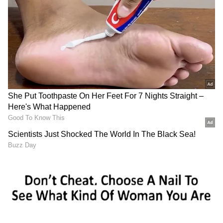
ಕಾರ್ಯಕ್ರಮಗಳು (
Kannada TV Shows
), ಸೆಲೆಬ್ರಿಟಿ
ಸುದ್ದಿಗಳು ಮತ್ತು ಇತ್ತೀಚಿನ ಸುದ್ದಿಗಳಿಗಾಗಿ ಏಷ್ಯಾನೆಟ್
ಸುವರ್ಣ ನ್ಯೂಸ್‌ನಲ್ಲಿ ಮನರಂಜನಾ ವಿಭಾಗ ನೋಡಿ.
ಸಿನಿಮಾ ವಿಮರ್ಶೆಗಳು (
Kannada Movies Review
),
ತಾರೆಯರ ಸಂದರ್ಶನಗಳು, ಧಾರಾವಾಹಿ ಅಪ್‌ಡೇಟ್ಸ್‌,
ತೆರೆಮರೆಯ ಕಥೆಗಳು,
OTT ರಿಲೀಸ್‌
ಗಳ ಬಗ್ಗೆ
ಮಾಹಿತಿಯೂ ಇಲ್ಲಿದೆ.
ನಟ ಸೂರ್ಯ ನಟನೆಯ ಸಿನಿಮಾಗಳ ಸತತ ಸೋಲು
ಇದು ವಿಜಯ್ ಮಾತಾಯ್ತು. ಅದು ಬಿಟ್ಟು ನಟ ಸೂರ್ಯ
(Suriya) ಕೂಡ ಸತತ ಸೋಲಿನಿಂದ ಕಂಗೆಟ್ಟಿದ್ದರು. ಇತ್ತೀಚಿನ
ವರ್ಷಗಳಲ್ಲಿ ತಮಿಳು ಸ್ಟಾರ್ ನಟ ಸೂರ್ಯ ನಟನೆಯ
ಸಿನಿಮಾಗಳು ಸತತ ಸೋಲು ಕಂಡಿತ್ತು. ಆದರೆ, ಈ ತಿಂಗಳು 15
ರಂದು () ಬಿಡುಗಡೆ ಕಂಡಿರುವ ಕರುಪ್ಪು ಸಿನಿಮಾ ಕೇವಲ 3
ದಿನಗಳಲ್ಲಿ 100 ಕೋಟಿ ಕ್ಲಬ್ ಸೇರಿ ಹೊಸ ದಾಖಲೆ