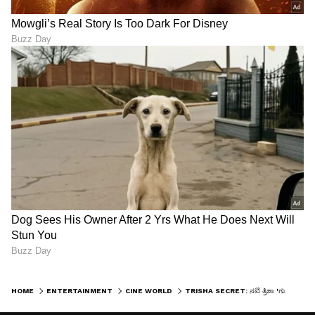
HOME
ENTERTAINMENT
CINE WORLD
TRISHA SECRET: ನಟಿ ತ್ರಿಶಾ 'ಗುಡ್ ಟೈಂ' ಸೀಕ್ರೆಟ್ ಹೊರಬಿತ್ತು; ವಿಜಯ್-ಸೂರ್ಯ ಲೈಫಲ್ಲಿ ಈ ನಟಿಯ 'ಕಾಲ್ಗುಣ' ಹಾಗೆಲ್ಲಾ ಇದ್ಯಾ?