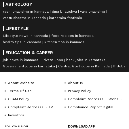
ASTROLOGY
rashi bhavishya in kannada
dina bhavishya
vara bhavishya
vastu shastra in kannada
karnataka festivals
LIFESTYLE
Lifestyle news in kannada
food recipes in kannada
health tips in kannada
kitchen tips in kannada
EDUCATION & CAREER
job news in kannada
Private Jobs
bank jobs in karnataka
Government jobs in karnataka
Central Govt Jobs in Kannada
IT Jobs
About Website
About Tv
Terms Of Use
Privacy Policy
CSAM Policy
Complaint Redressal - Website
Complaint Redressal - TV
Compliance Report Digital
Investors
FOLLOW US ON
DOWNLOAD APP