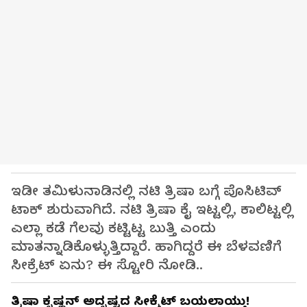
ಇಡೀ ತಮಿಳುನಾಡಿನಲ್ಲಿ ನಟಿ ತ್ರಿಷಾ ಬಗ್ಗೆ ಪೊಸಿಟಿವ್
ಟಾಕ್ ಶುರುವಾಗಿದೆ. ನಟಿ ತ್ರಿಷಾ ಕೈ ಇಟ್ಟಲ್ಲಿ, ಕಾಲಿಟ್ಟಲ್ಲಿ
ಎಲ್ಲಾ ಕಡೆ ಗೆಲವು ಕಟ್ಟಿಟ್ಟ ಬುತ್ತಿ ಎಂದು
ಮಾತನ್ನಾಡಿಕೊಳ್ಳುತ್ತಿದ್ದಾರೆ. ಹಾಗಿದ್ದರೆ ಈ ಬೆಳವಣಿಗೆ
ಸೀಕ್ರೆಟ್ ಏನು? ಈ ಸ್ಟೋರಿ ನೋಡಿ..
ತ್ರಿಷಾ ಕೃಷ್ಣನ್ ಅದೃಷ್ಟದ ಸೀಕ್ರ್ರೆಟ್ ಬಯಲಾಯ್ತು!