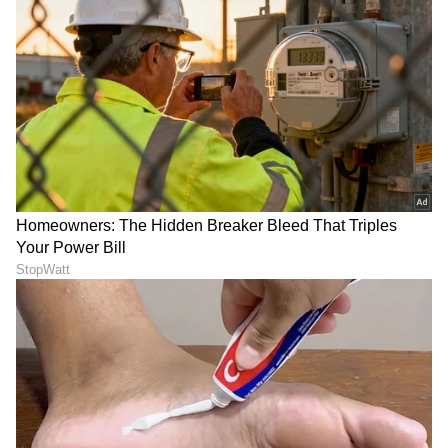
ಒನ್ ಇಂಡಿಯಾ, ಡೈಲಿಹಂಟ್‌, ವಿಜಯ ಕರ್ನಾಟಕ ವೆಬ್‌, ಈಗ
ಏಷ್ಯಾನೆಟ್ ಕನ್ನಡ ಸೇರಿ 10 ವರ್ಷಗಳಿಂದಲೂ ಡಿಜಿಟಲ್
ಮಾಧ್ಯಮದಲ್ಲಿದ್ದೇನೆ. ಉಜಿರೆಯ ಎಸ್‌ಡಿಎಂನಲ್ಲಿ ಪತ್ರಿಕೋದ್ಯಮದಲ್ಲಿ
ಸ್ನಾತಕೋತ್ತರ ಪದವಿಯಾಗಿದೆ. ಸುಳ್ಯ ತಾಲೂಕಿನ ಕುಕ್ಕುಜಡ್ಕದವಳು.
ದಳಪತಿ ವಿಜಯ್
ಉದ್ಯೋಗ, ರಾಜಕೀಯ, ದೇಶ-ವಿದೇಶ, ವಿಜ್ಞಾನ ಮತ್ತು ವಾಣಿಜ್ಯ,
ತಮಿಳಗ ವೆಟ್ರಿ ಕಳಗಂ
ತಮಿಳುನಾಡು
ದ್ರಾವಿಡ ಮುನ್ನೇತ್ರ ಕಳಗಂ
ಸಿನೆಮಾವೆಂದರೆ ಹೆಚ್ಚು ಆಸಕ್ತಿ. ಹಿನ್ನೆಲೆ ಧ್ವನಿ ನೀಡುವುದು ಹವ್ಯಾಸ.
ಕರ್ನಾಟಕ, ಭಾರತ (
India News
) ಮತ್ತು ಜಗತ್ತಿನ
ಕ್ಷಣಕ್ಷಣದ ಕನ್ನಡ ಸುದ್ದಿ (
Kannada News
)
ಅಪ್ಡೇಟ್‌ಗಳಿಗಾಗಿ ಏಷ್ಯಾನೆಟ್ ಸುವರ್ಣ ನ್ಯೂಸ್‌ ಫಾಲೋ
ಮಾಡಿ. ಬ್ರೇಕಿಂಗ್ ಸುದ್ದಿ (
Latest Kannada News
),
ವಿಶೇಷ ವರದಿಗಳು ಮತ್ತು ನೇರ ಪ್ರಸಾರಗಳೊಂದಿಗೆ
(
kannada news live
) ಸಂಪೂರ್ಣ ಮಾಹಿತಿ ಒಂದೇ
ಕ್ಲಿಕ್‌ನಲ್ಲಿ ಲಭ್ಯ. ಏಷ್ಯಾನೆಟ್ ಸುವರ್ಣ ನ್ಯೂಸ್ ಅಧಿಕೃತ
ಆ್ಯಪ್ ಡೌನ್‌ಲೋಡ್ ಮಾಡಿ ಹಾಗು ಎಲ್ಲಾ ಅಪ್‌ಡೇಟ್
ಗಳನ್ನು ಪಡೆಯಿರಿ