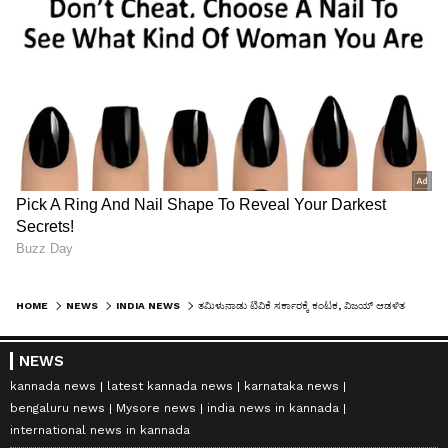
HOME
NEWS
INDIA NEWS
ತಮಿಳುನಾಡು ಟಿವಿಕೆ ಸರ್ಕಾರಕ್ಕೆ ಕಂಟಕ, ವಿಜಯ್ ಆಡಳಿತ 6 ತಿಂಗಳಲ್ಲಿ ಕೊನೆ: ಭವಿಷ್ಯ ನುಡಿದ ರಾಧಾಕೃಷ್ಣನ್!
NEWS
kannada news
latest kannada news
karnataka news
bengaluru news
Mysore news
india news in kannada
international news in kannada