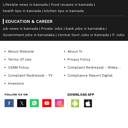
Lifestyle news in kannada
food recipes in kannada
health tips in kannada
kitchen tips in kannada
EDUCATION & CAREER
job news in kannada
Private Jobs
bank jobs in karnataka
Government jobs in karnataka
Central Govt Jobs in Kannada
IT Jobs
About Website
About Tv
Terms Of Use
Privacy Policy
CSAM Policy
Complaint Redressal - Website
Complaint Redressal - TV
Compliance Report Digital
Investors
FOLLOW US ON
DOWNLOAD APP
© Copyright 2026 Asianxt Digital Technologies Private Limited (Formerly
known as Asianet News Media & Entertainment Private Limited) | All Rights
Reserved