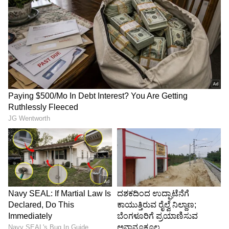
ಅಭಿವೃದ್ಧಿಪಡಿಸಿದ್ದಾರೆ. ಜೊತೆಗೆ, ಕೊಳತ್ತೂರಿನಲ್ಲಿ ಟಿವಿಕೆಯನ್ನು
ಬೆಂಬಲಿಸಿದ ಮತದಾರರ ವಿರುದ್ಧ ಟೀಕೆ ವ್ಯಕ್ತಪಡಿಸಿ, ನಾಲ್ಕು
ಅಥವಾ ಆರು ತಿಂಗಳೊಳಗೆ ನಮ್ಮ ನಾಯಕ ಮತ್ತೆ
ಮುಖ್ಯಮಂತ್ರಿಯಾಗುತ್ತಾರೆ ಎಂದರು.