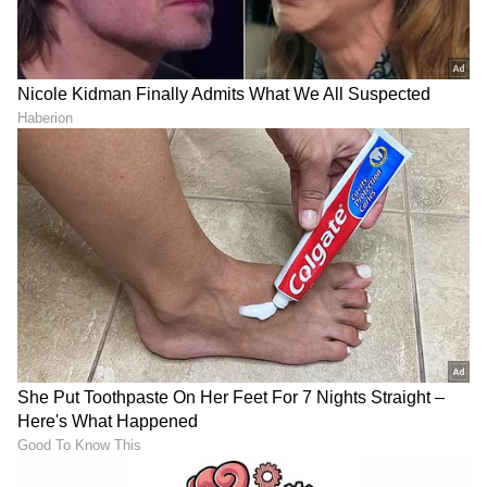
WTC ಪಾಯಿಂಟ್ಸ್ ಪಟ್ಟಿಯಲ್ಲಿ
ಪ್ರಯಾಣ: ಶಿಖರ, ನದಿ, ದಟ್ಟಕಾಡು,
ಭಾರತದ ಸ್ಥಾನ ಏನು..? ಇಲ್ಲಿದೆ
ಮಳೆ, ಮಂಜಿನ ಸ್ವರ್ಗ; ಇಲ್ಲಿವೆ 5
ಲೇಟೆಸ್ಟ್ ಅಪ್ಡೇಟ್
ಮಾಂತ್ರಿಕ ಲೋಕ
LATEST VIDEOS
"ರಾಜಕೀಯ ಬೇಡ, ಸಿನಿಮಾನೇ ಪ್ರಾಣ":
ಕನಕೋತ್ಸವದಲ್ಲಿ ರಿಷಬ್ ಶೆಟ್ಟಿ | Rishab
Shetty speech | Suvarna News
ಶೇ.50 ರಿಂದ ಶೇ.18 ಕ್ಕೆ TAX ಇಳಿಕೆ: ಮೋದಿ-
ಟ್ರಂಪ್ ಐತಿಹಾಸಿಕ ಒಪ್ಪಂದ | India US
Trade Deal | Party Rounds