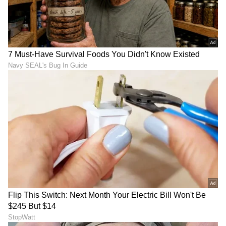
ಕಾಂಗ್ರೆಸ್, ಎಡಪಕ್ಷಗಳು ಹಾಗೂ ವಿಸಿಕೆ ಮಿತ್ರಪಕ್ಷಗಳ
ಬೆಂಬಲದೊಂದಿಗೆ ಟಿವಿಕೆ ಬಹುಮತ ಸಾಧಿಸಿ ಸರ್ಕಾರ
ರಚಿಸಿದೆ. ಮುಖ್ಯಮಂತ್ರಿಯಾಗಿ ಪ್ರಮಾಣ ವಚನ ಸ್ವೀಕರಿಸಿದ
ನಂತರ ವಿಜಯ್ ವಿಧಾನಸಭೆಯಲ್ಲಿ ವಿಶ್ವಾಸ ಮತವನ್ನೂ
ಸುಲಭವಾಗಿ ಗೆದ್ದಿದ್ದಾರೆ.
5
5
Image Credit :
X
ಟಿವಿಕೆ ಸರ್ಕಾರವನ್ನು ತಿವಿಯುತ್ತಿರುವ ವಿರೋಧ ಪಕ್ಷದವರು