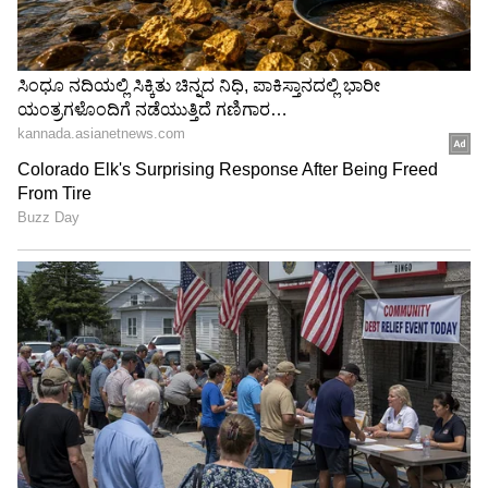
Related Articles
Trisha Secret: ನಟಿ ತ್ರಿಶಾ 'ಗುಡ್ ಟೈಂ' ಸೀಕ್ರೆಟ್
ಹೊರಬಿತ್ತು; ವಿಜಯ್-ಸೂರ್ಯ ಲೈಫಲ್ಲಿ ಈ ನಟಿಯ
'ಕಾಲ್ಗುಣ' ಹಾಗೆಲ್ಲಾ ಇದ್ಯಾ?
ಮೊದಲ ಅಗ್ನಿಪರೀಕ್ಷೆಯಲ್ಲಿ ವಿಜಯ್ ಸರ್ಕಾರ ಪಾಸ್,