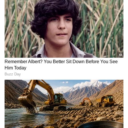
ವಿಲ್ಲಿವಕ್ಕಂ ಶಾಸಕ ಆಧವ್ ಅರ್ಜುನ ಅವರಿಗೆ ನೇರ ಸವಾಲು
ಹಾಕಿದರು. ನಿಮಗೆ ಧೈರ್ಯವಿದ್ದರೆ ನಿಮ್ಮ ಶಾಸಕ ಸ್ಥಾನಕ್ಕೆ
ರಾಜೀನಾಮೆ ನೀಡಿ. ನಾನು ಕೂಡ ರಾಜೀನಾಮೆ ನೀಡುತ್ತೇನೆ.
ತಿರುಚೆಂಡೂರಿನಲ್ಲಿ ಎದುರಾಗಿ ಸ್ಪರ್ಧಿಸೋಣ. ಇದು ನಮ್ಮ
ಊರು. ಇಲ್ಲಿ ನಾವು ಯಾರನ್ನಾದರೂ ಸೋಲಿಸಬಹುದು
ಎಂದು ಅವರು ಘೋಷಿಸಿದರು. ತಿರುಚೆಂಡೂರು ಕ್ಷೇತ್ರವು ಕಳೆದ
ಸುಮಾರು 25 ವರ್ಷಗಳಿಂದ ರಾಧಾಕೃಷ್ಣನ್ ಅವರ ಬಲವಾದ
ರಾಜಕೀಯ ಕೋಟೆಯಾಗಿದ್ದು, 2001ರಲ್ಲಿ ಅವರು AIADMK
ಪಕ್ಷದಿಂದ ಸ್ಪರ್ಧಿಸಿ ಮೊದಲ ಬಾರಿ ಗೆದ್ದಿದ್ದರು. ನಂತರ ಅವರು
DMK ಸೇರಿ ತಮ್ಮ ಪ್ರಭಾವವನ್ನು ಮುಂದುವರಿಸಿಕೊಂಡಿದ್ದಾರೆ.