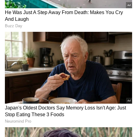
2
5
Image Credit :
CM Vijay FB
ಟಿವಿಕೆ ಶಾಸಕನಿಗೆ ಓಪನ್ ಚಾಲೆಂಜ್
ಭಾಷಣದ ವೇಳೆ ರಾಧಾಕೃಷ್ಣನ್ ಅವರು ಟಿವಿಕೆ ಪಕ್ಷದ