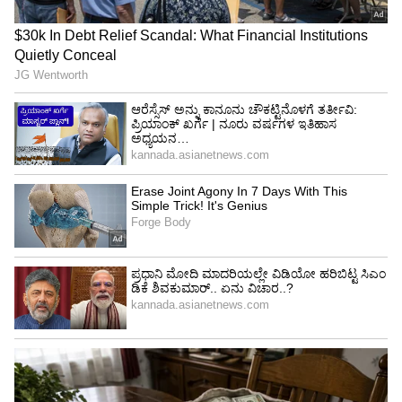
ಬಹುಮತ ಸಾಬೀತುಪಡಿಸಿದ ಟಿವಿಕೆ ಸರ್ಕಾರ
3
5
Image Credit :
Anitha Radhakrishnan/Facebook
ಸ್ಟಾಲಿನ್ ಮತ್ತೆ ಸಿಎಂ ಆಗುತ್ತಾರೆ
ರಾಧಾಕೃಷ್ಣನ್ ಅವರು ತಮ್ಮ ನಾಯಕ ಸ್ಟಾಲಿನ್ ಅವರನ್ನು
ಬಲವಾಗಿ ಸಮರ್ಥಿಸಿಕೊಂಡು, ನಮ್ಮ ತಲೈವರ್ ಸ್ಟಾಲಿನ್
ತಿರುಚಿಯಲ್ಲಿ ಸ್ಪರ್ಧಿಸಬೇಕು ಎಂದು ನಾವು ಬಯಸುತ್ತೇವೆ.
ಕೊಳತ್ತೂರು ಕ್ಷೇತ್ರವನ್ನು ಅವರು ಸಿಂಗಾಪುರದಂತೆ