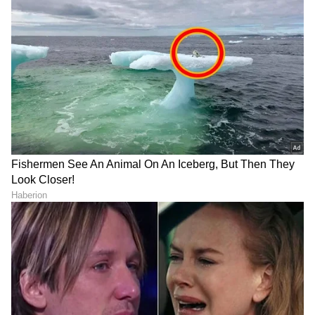
ಕಾವೇರಿ ನೀರು ಬರದಿದ್ರೂ
ಕೃತಕ ಬುದ್ಧಿಮತ್ತೆ (AI) ಬಳಸಿ
ತಮಿಳುನಾಡಿನ ಈ ನದಿ ಬತ್ತಲ್ಲ!
ವೈರಸ್‌ಗಳನ್ನು ಸೃಷ್ಟಿಸುವಲ್ಲಿ
365 ದಿನ ಹರಿಯೋ
ವಿಜ್ಞಾನಿಗಳು ಯಶಸ್ವಿ
ರಹಸ್ಯವೇನು?
India Latest News Live:
ಬೆಂಗಳೂರಿನಿಂದ ಕೆಲವೇ ಗಂಟೆ