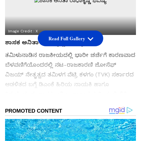
Image Credit :
X
Read Full Gallery
ಶಾಸಕ ಅನಿತಾ ರಾಧಾಕೃಷ್ಣ ಭವಿಷ್ಯ
ತಮಿಳುನಾಡಿನ ರಾಜಕೀಯದಲ್ಲಿ ಭಾರೀ ಚರ್ಚೆಗೆ ಕಾರಣವಾದ
ಬೆಳವಣಿಗೆಯೊಂದರಲ್ಲಿ ನಟ-ರಾಜಕಾರಣಿ ಜೋಸೆಫ್
ವಿಜಯ್ ನೇತೃತ್ವದ ತಮಿಳಗ ವೆಟ್ರಿ ಕಳಗಂ (TVK) ಸರ್ಕಾರದ
ಆಡಳಿತದ ಬಗ್ಗೆ ಡಿಎಂಕೆ ಹಿರಿಯ ನಾಯಕಿ ಹಾಗೂ
ತಿರುಚೆಂಡೂರು ಶಾಸಕ ಅನಿತಾ ರಾಧಾಕೃಷ್ಣ ತೀವ್ರ ಹೇಳಿಕೆ
ನೀಡಿದ್ದಾರೆ. ವಿಜಯ್ ನೇತೃತ್ವದ ಸರ್ಕಾರ ನಾಲ್ಕು ರಿಂದ ಆರು
ತಿಂಗಳಿಗಿಂತ ಹೆಚ್ಚು ಕಾಲ ಉಳಿಯುವುದಿಲ್ಲ ಎಂದು ಅವರು
ಭವಿಷ್ಯ ನುಡಿದಿದ್ದಾರೆ. ದಕ್ಷಿಣ ತಮಿಳುನಾಡಿನಲ್ಲಿ ನಡೆದ ಡಿಎಂಕೆ
ಕಾರ್ಯಕ್ರಮದಲ್ಲಿ ಮಾತನಾಡಿದ ಅವರು, 2026ರ