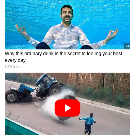
ವಿಧಾನಸಭಾ ಚುನಾವಣೆಯಲ್ಲಿ ಡಿಎಂಕೆ ಸೋಲು ಕಂಡಿದ್ದರೂ,
ಮಾಜಿ ಮುಖ್ಯಮಂತ್ರಿ ಎಂ.ಕೆ. ಸ್ಟಾಲೀನ್ ಶೀಘ್ರದಲ್ಲೇ ಮತ್ತೆ
ಅಧಿಕಾರಕ್ಕೆ ಮರಳುತ್ತಾರೆ ಎಂಬ ವಿಶ್ವಾಸ ವ್ಯಕ್ತಪಡಿಸಿದರು. ಈ
ಸರ್ಕಾರ ಇನ್ನೂ ನಾಲ್ಕು ತಿಂಗಳು ಮಾತ್ರ ಉಳಿಯುತ್ತದೆ ಎಂದು
ಅವರು ವಿಜಯ್ ನೇತೃತ್ವದ ಮೈತ್ರಿ ಸರ್ಕಾರದ ವಿರುದ್ಧ
ವಾಗ್ದಾಳಿ ನಡೆಸಿದರು.
ಸಮಗ್ರ ಸುದ್ದಿ ಮೂಲವನ್ನಾಗಿ asianet suvarna news ಅನ್ನು
ಆಯ್ಕೆ ಮಾಡಿಕೊಳ್ಳಿ