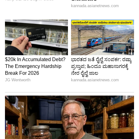
4
5
Image Credit :
Our Own
ಟಿವಿಕೆ ಸರ್ಕಾರದ ಉದಯ ಮತ್ತು ರಾಜಕೀಯ ಉದ್ವಿಗ್ನತೆ
ವಿಜಯ್ ನೇತೃತ್ವದ ಟಿವಿಕೆ ಸರ್ಕಾರದ ಉದಯ
ತಮಿಳುನಾಡಿನ ರಾಜಕೀಯದಲ್ಲಿ ಮಹತ್ವದ ಬದಲಾವಣೆಗೆ
ಕಾರಣವಾಗಿದೆ. 2026ರ ವಿಧಾನಸಭಾ ಚುನಾವಣೆಯಲ್ಲಿ
ಟಿವಿಕೆ 108 ಸ್ಥಾನಗಳನ್ನು ಗೆದ್ದು, ಡಿಎಂಕೆ ಮತ್ತು ಎಐಎಡಿಎಂಕೆ
ಪಕ್ಷಗಳ ದೀರ್ಘಕಾಲದ ಪ್ರಭಾವಕ್ಕೆ ದೊಡ್ಡ ಸವಾಲು ನೀಡಿದೆ.