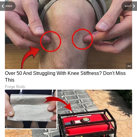
ಬಳಿಕದಿಂದ ಡಿಎಂಕೆ ನಾಯಕರು ಟಿವಿಕೆ ಸರ್ಕಾರದ ಆಡಳಿತ
PREV
NEXT
ಶೈಲಿ ಮತ್ತು ಸ್ಥಿರತೆಯನ್ನು ಪ್ರಶ್ನಿಸುತ್ತಾ ನಿರಂತರವಾಗಿ ಟೀಕೆ
ಮಾಡುತ್ತಿದ್ದು, ಇದಕ್ಕೆ ಪ್ರತಿಯಾಗಿ ಟಿವಿಕೆ ನಾಯಕರು ಸರ್ಕಾರ
ಅಸ್ಥಿರವಾಗಿದೆ ಎಂಬ ಆರೋಪಗಳನ್ನು ತಳ್ಳಿಹಾಕುತ್ತಿದ್ದಾರೆ.
ಒಟ್ಟಾರೆ, ತಮಿಳುನಾಡಿನ ರಾಜಕೀಯದಲ್ಲಿ ಟಿವಿಕೆ ಮತ್ತು
ಡಿಎಂಕೆ ನಡುವಿನ ಪೈಪೋಟಿ ದಿನೇದಿನೇ ತೀವ್ರಗೊಳ್ಳುತ್ತಿದ್ದು,
ಮುಂದಿನ ದಿನಗಳಲ್ಲಿ ರಾಜ್ಯ ರಾಜಕೀಯ ಮತ್ತಷ್ಟು
ಚುರುಕುಗೊಳ್ಳುವ ಸಾಧ್ಯತೆ ಕಂಡುಬರುತ್ತಿದೆ.