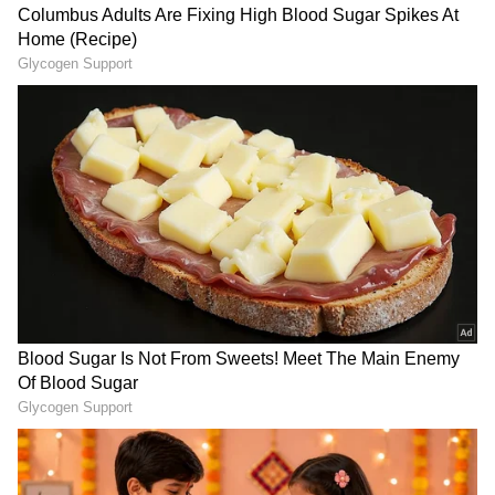
Related Articles
ಗ್ಯಾಸ್ ಟ್ರಬಲ್ ಆಗುತ್ತಾ? ಈ 7 ಆಹಾರಗಳಿಂದ
ದೂರವಿರಿ, ಇಲ್ಲದಿದ್ದರೆ ಕಷ್ಟ
ಇಡ್ಲಿ ದೋಸೆ ಒಂದೇ ಹಿಟ್ಟಿನಿಂದ ತಯಾರಿಸಿದರೂ
ಆರೋಗ್ಯಕ್ಕೆ ಯಾವುದು ಹೆಚ್ಚು ಒಳ್ಳೆಯದು?
3
4