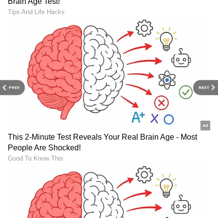
DOWNLOAD APP
RECOMMENDED STORIES
PREV
NEXT
ದೋಸೆ ಮಾಡೋಕೆ ಆಸೆಯಾದ್ರೂ
ಈ ಗ್ರಾಮದಲ್ಲಿ ಈರುಳ್ಳಿ
ಸೀಯುತ್ತೆ, ಅಂಟಿಕೊಳ್ಳುತ್ತೆ
ಖರೀದಿಸೋದು ಬಿಡಿ, ತಿನ್ನೋದು
ಅನ್ನೋ ಚಿಂತೆನಾ.. ಈ ತವಾ
ಇಲ್ಲ.. ಯಾಕೆ ಅಂತ ಗೊತ್ತಾದ್ತೆ