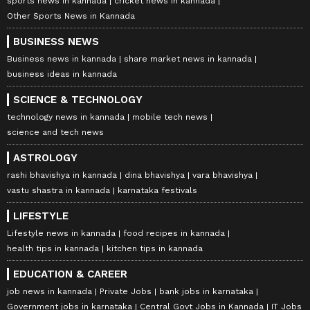
sports news in kannada
cricket news in kannada
Other Sports News in Kannada
BUSINESS NEWS
Business news in kannada
share market news in kannada
business ideas in kannada
SCIENCE & TECHNOLOGY
technology news in kannada
mobile tech news
science and tech news
ASTROLOGY
rashi bhavishya in kannada
dina bhavishya
vara bhavishya
vastu shastra in kannada
karnataka festivals
LIFESTYLE
Lifestyle news in kannada
food recipes in kannada
health tips in kannada
kitchen tips in kannada
EDUCATION & CAREER
job news in kannada
Private Jobs
bank jobs in karnataka
Government jobs in karnataka
Central Govt Jobs in Kannada
IT Jobs