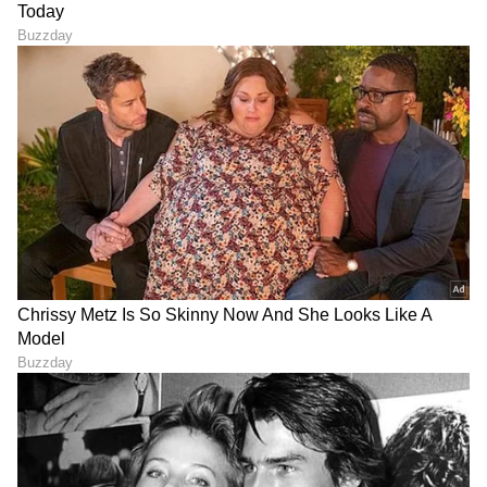
ಟ್ರಂಪ್ ಐತಿಹಾಸಿಕ ಒಪ್ಪಂದ | India US
Trade Deal | Party Rounds