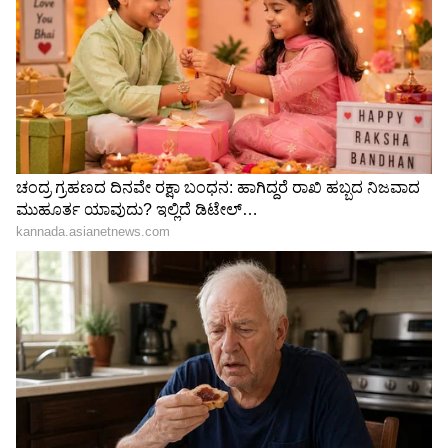
Image Credit :
Asianet News
ತೂಕ ನಿಯಂತ್ರಣ
ನೀವು ಗೋಧಿ ಬದಲು ಸಿರಿಧಾನ್ಯಗಳ ಚಪಾತಿ ಸೇವನೆ ಶುರು
ಮಾಡಿದ್ರೆ ಸಿರಿಧಾನ್ಯಗಳಲ್ಲಿರುವ ನಾರಿನಾಂಶ ಹೆಚ್ಚು ಹೊತ್ತು
ಹೊಟ್ಟೆ ತುಂಬಿದ ಅನುಭವ ನೀಡುತ್ತದೆ. ಹಾಗಾಗಿ ನೀವು ಪದೇ
ಪದೇ ಆಹಾರ ಸೇವನೆ ಮಾಡುವ ಅಗತ್ಯ ಇರೋದಿಲ್ಲ. ಇದ್ರಿಂದ
ತೂಕ ನಿಯಂತ್ರಣಕ್ಕೆ ಬರುತ್ತದೆ. ರಕ್ತದಲ್ಲಿನ ಸಕ್ಕರೆಯ ಮಟ್ಟ
ಸ್ಥಿರವಾಗಿಡಲು ಸಹ ಇದು ನೆರವಾಗಬಹುದು. ಇದನ್ನು ನೀವು
ಸಮತೋಲಿತ ಆಹಾರದ ಭಾಗವಾಗಿ ಸೇವಿಸಿದರೆ ಉತ್ತಮ.