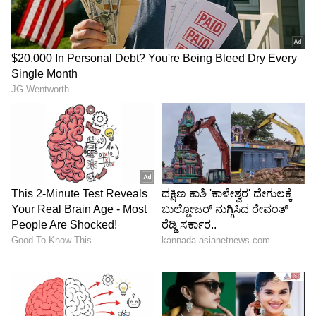
ಆರೋಗ್ಯ
, ಸೌಂದರ್ಯ, ಫಿಟ್‌ನೆಸ್,
ಕಿಚನ್ ಟಿಪ್ಸ್‌
,
ಸಂಬಂಧ,
ಫ್ಯಾಷನ್
,
ರೆಸಿಪಿ
ಅಪ್ಡೇಟ್‌ಗಳಿಗಾಗಿ
ಏಷ್ಯಾನೆಟ್ ಸುವರ್ಣ ನ್ಯೂಸ್‌ ಫಾಲೋ ಮಾಡಿ.
ಸಂಪೂರ್ಣ ಮಾಹಿತಿ ಒಂದೇ ಕ್ಲಿಕ್‌ನಲ್ಲಿ ಲಭ್ಯ. ಏಷ್ಯಾನೆಟ್
ಸುವರ್ಣ ನ್ಯೂಸ್ ಅಧಿಕೃತ ಆ್ಯಪ್ ಡೌನ್‌ಲೋಡ್ ಮಾಡಿ
ಹಾಗು ಎಲ್ಲಾ ಅಪ್‌ಡೇಟ್ ಗಳನ್ನು ಪಡೆಯಿರಿ.
ABOUT THE AUTHOR
Roopa Hegde