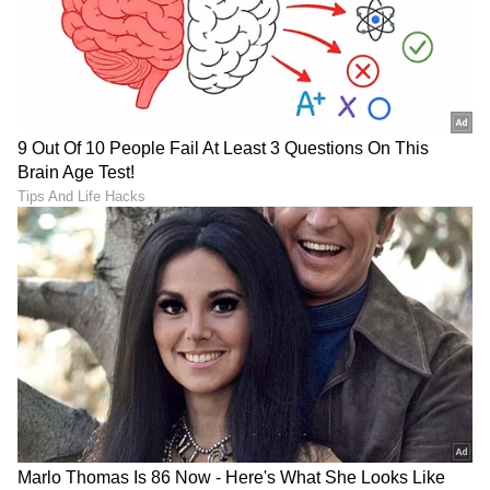
ತಗೊಂಡ್ರೆ ದಿನಾ ಮಾಡ್ತೀರಿ
ಶಾಕ್ ಆಗ್ತೀರಾ!
ಇಡ್ಲಿ ದೋಸೆ ಒಂದೇ ಹಿಟ್ಟಿನಿಂದ
ಗ್ಯಾಸ್ ಟ್ರಬಲ್ ಆಗುತ್ತಾ? ಈ 7
ತಯಾರಿಸಿದರೂ ಆರೋಗ್ಯಕ್ಕೆ
ಆಹಾರಗಳಿಂದ ದೂರವಿರಿ,
ಯಾವುದು ಹೆಚ್ಚು ಒಳ್ಳೆಯದು?
ಇಲ್ಲದಿದ್ದರೆ ಕಷ್ಟ
LATEST VIDEOS
"ರಾಜಕೀಯ ಬೇಡ, ಸಿನಿಮಾನೇ ಪ್ರಾಣ":
ಕನಕೋತ್ಸವದಲ್ಲಿ ರಿಷಬ್ ಶೆಟ್ಟಿ | Rishab
Shetty speech | Suvarna News
ಶೇ.50 ರಿಂದ ಶೇ.18 ಕ್ಕೆ TAX ಇಳಿಕೆ: ಮೋದಿ-