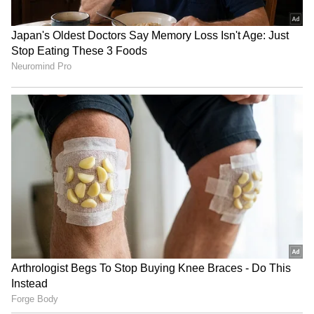
4
4
Image Credit :
Asianet News
ಆರೋಗ್ಯದಲ್ಲಿ ಬದಲಾವಣೆ