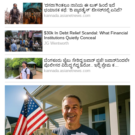
ನಿತ್ಯ ಗೋಧಿ ಸೇವನೆ ಮಾಡುವವರು ಒಂದು ತಿಂಗಳು
ಗೋಧಿಯಿಂದ ದೂರವಿದ್ರೆ ಕೆಲವರ ದಿನಚರಿ ಬದಲಾಗುತ್ತದೆ.
ಚೈತನ್ಯದಿಂದ ಇರ್ಬಹುದು. ಚರ್ಮದ ಆರೋಗ್ಯದಲ್ಲಿ ಸಣ್ಣ
ಮಟ್ಟಿನ ಸುಧಾರಣೆಯನ್ನು ನೀವು ಗಮನಿಸಬಹುದು. ಇಲ್ಲಿ
ಗಮನಿಸಬೇಕಾದ ವಿಷ್ಯ ಅಂದ್ರೆ ಗೋಧಿ ಎಲ್ಲರಿಗೂ
ಹಾನಿಕಾರಕ ಆಹಾರವಲ್ಲ. ಹೆಚ್ಚಿನ ಜನರು ಯಾವುದೇ
ತೊಂದರೆಯಿಲ್ಲದೆ ಗೋಧಿಯನ್ನು ಸೇವಿಸಬಹುದು.
ವಿಶೇಷವಾಗಿ ಸಿಲಿಯಾಕ್ ಕಾಯಿಲೆ ಅಥವಾ ವೈದ್ಯರು
ದೃಢಪಡಿಸಿದ ಗ್ಲುಟನ್ ಸಂವೇದನೆ ಇರುವವರು ಮಾತ್ರ
ಗ್ಲುಟನ್ನ್ನು ತಪ್ಪಿಸಬೇಕಾಗುತ್ತದೆ. ಗೋಧಿಯನ್ನು ಸಂಪೂರ್ಣವಾಗಿ
ಬಿಡುವ ಮೊದಲು ನಿಮ್ಮ ದೇಹವನ್ನು ಗಮನಿಸಿ. ಅಗತ್ಯವಿದ್ದರೆ
ವೈದ್ಯರು ಅಥವಾ ಪೌಷ್ಟಿಕ ತಜ್ಞರ ಸಲಹೆ ಪಡೆಯಿರಿ.
LATEST VIDEOS