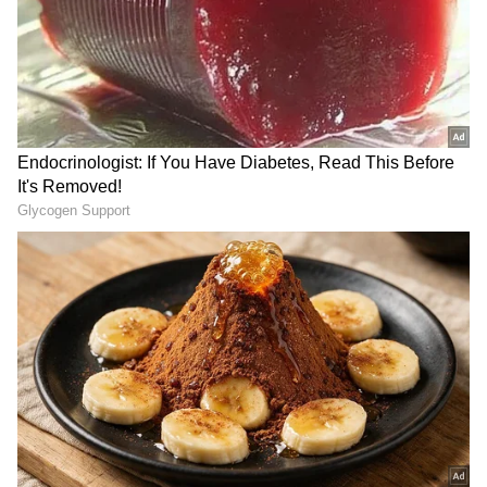
Image Credit :
Asianet News
ಗೋಧಿ ಬಿಟ್ಟರೆ ಏನಾಗುತ್ತೆ?
ನೀವು ಒಂದು ತಿಂಗಳ ಕಾಲ ಗೋಧಿ ಚಪಾತಿ, ಗೋಧಿ ದೋಸೆ
ಸೇರಿದಂತೆ ಗೋಧಿ ಪದಾರ್ಥ ಸೇವನೆ ಬಿಟ್ಟಲ್ಲಿ ನಿಮ್ಮ
ಜೀರ್ಣಕ್ರಿಯೆ ಸುಧಾರಿಸುತ್ತದೆ. ಹೊಟ್ಟೆ ಹಗುರವಾಗಿರುವ
ಅನುಭವ ಕೆಲವರಿಗೆ ಸಿಗಬಹುದು.