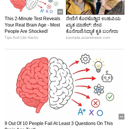
RH
Roopa Hegde ಮೂಲತಃ ಉತ್ತರ ಕನ್ನಡದ ಯಲ್ಲಾಪುರದವಳು.
ಪತ್ರಿಕೋದ್ಯಮದಲ್ಲಿ ಸ್ನಾತಕೋತ್ತರ ಪದವಿ ಪಡೆದಿದ್ದು, ಕಸ್ತೂರಿ,
ಸಮಯ ಹಾಗೂ ಸುವರ್ಣ ವಾಹಿನಿಯಲ್ಲಿ ಕೆಲಸ ಮಾಡಿದ್ದೇನೆ. ಈಗ
ಏಷ್ಯಾನೆಟ್ ಕನ್ನಡದಲ್ಲಿ ಫ್ರೀಲಾನ್ಸರ್ ಆಗಿ ಕೆಲಸ ಮಾಡುತ್ತಿದ್ದೇನೆ.
ಆಹಾರ
ಟ್ರೆಂಡಿಂಗ್ ನ್ಯೂಸಲ್ಲಿ ಹೆಚ್ಚು ಆಸಕ್ತಿ ಇದ್ದು, ಸಿನಿಮಾ, ಬ್ಯುಸಿನೆಸ್,
ಆರೋಗ್ಯಕರ ಆಹಾರಗಳು
ಆರೋಗ್ಯ
ಆರೋಗ್ಯ, ಕ್ರೈಂ, ಕ್ರೀಡೆ ಸೇರಿ ಎಲ್ಲ ಕ್ಷೇತ್ರದ ಸುದ್ದಿ ಬರೆಯುತ್ತೇನೆ.