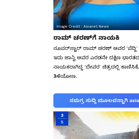
Image Credit :
Asianet News
ರಾಮ್ ಚರಣ್‌ಗೆ ನಾಯಕಿ
ಸೂಪರ್‌ಸ್ಟಾರ್ ರಾಮ್ ಚರಣ್ ಅವರ 'ಪೆದ್ದಿ' ಸ
ಇದು ಜಾನ್ವಿ ಅವರ ಎರಡನೇ ದಕ್ಷಿಣ ಭಾರತದ
ನಾಯಕರಾಗಿದ್ದ 'ದೇವರ' ಚಿತ್ರದಲ್ಲಿ ಕಾಣಿಸಿಕೊಂ
ತಿಳಿಯೋಣ.
ಸಮಗ್ರ ಸುದ್ದಿ ಮೂಲವನ್ನಾಗಿ asi
2
5