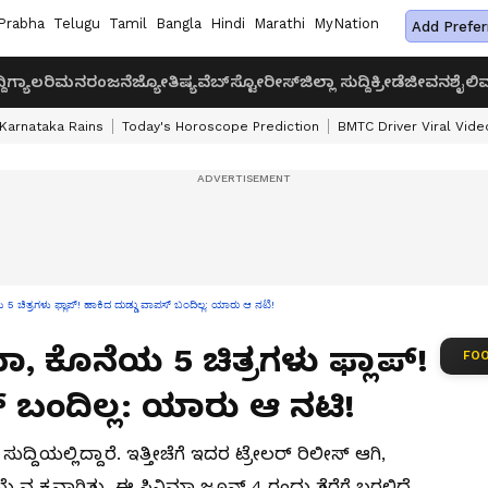
Prabha
Telugu
Tamil
Bangla
Hindi
Marathi
MyNation
Add Prefer
ದಿ
ಗ್ಯಾಲರಿ
ಮನರಂಜನೆ
ಜ್ಯೋತಿಷ್ಯ
ವೆಬ್‌ಸ್ಟೋರೀಸ್
ಜಿಲ್ಲಾ ಸುದ್ದಿ
ಕ್ರೀಡೆ
ಜೀವನಶೈಲಿ
ವ
Karnataka Rains
Today's Horoscope Prediction
BMTC Driver Viral Vide
 5 ಚಿತ್ರಗಳು ಫ್ಲಾಪ್! ಹಾಕಿದ ದುಡ್ಡು ವಾಪಸ್ ಬಂದಿಲ್ಲ: ಯಾರು ಆ ನಟಿ!
ಮಾ, ಕೊನೆಯ 5 ಚಿತ್ರಗಳು ಫ್ಲಾಪ್!
FOO
್ ಬಂದಿಲ್ಲ: ಯಾರು ಆ ನಟಿ!
 ಸುದ್ದಿಯಲ್ಲಿದ್ದಾರೆ. ಇತ್ತೀಚೆಗೆ ಇದರ ಟ್ರೇಲರ್ ರಿಲೀಸ್ ಆಗಿ,
 ವ್ಯಕ್ತವಾಗಿತ್ತು. ಈ ಸಿನಿಮಾ ಜೂನ್ 4 ರಂದು ತೆರೆಗೆ ಬರಲಿದೆ.