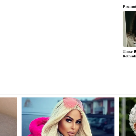
ಲ್ಲಿ ಇಲ್ಲಿಯವರೆಗೆ 15 ಚಿತ್ರಗಳಲ್ಲಿ ನಟಿಸಿದ್ದಾರೆ. ಆದರೆ, ಅವರ
ಹೇಳಿಕೊಳ್ಳುವಂತಹ ಯಶಸ್ಸು ಗಳಿಸಲಿಲ್ಲ. 'ಧಡಕ್' ನಂತರ ಅವರ