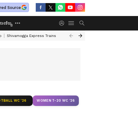
red Source
ಾಣಿಜ್ಯ
o
Shivamogga Express Trains
Airtel Prepaid Plan
Rural Employment
TBALL WC '26
WOMEN T-20 WC '26