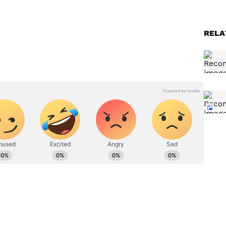
RELA
್‌ನಲ್ಲಿ ಸಕ್ರಿಯರಾಗಿದ್ದಾರೆ. ಅವರು 2018ರಲ್ಲಿ ತೆರೆಕಂಡ 'ಧಡಕ್'