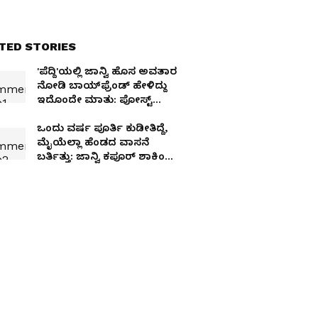
TED STORIES
'ಪೆದ್ದಿ'ಯಲ್ಲಿ ಜಾನ್ವಿ ಹೊಸ ಅವತಾರ
ನೋಡಿ ಬಾಯ್‌ಫ್ರೆಂಡ್ ಹೇಳಿದ್ದು
ಇದೊಂದೇ ಮಾತು: ಪೋಸ್ಟ್
ವೈರಲ್
ಒಂದು ವರ್ಷ ಪೂರ್ತಿ ಕುಡೀತಿದ್ದೆ,
ಮೈಯೆಲ್ಲಾ ಹೆಂಡದ ವಾಸನೆ
ಬರ್ತಿತ್ತು: ಜಾನ್ವಿ ಕಪೂರ್ ಶಾಕಿಂಗ್
ಹೇಳಿಕೆ