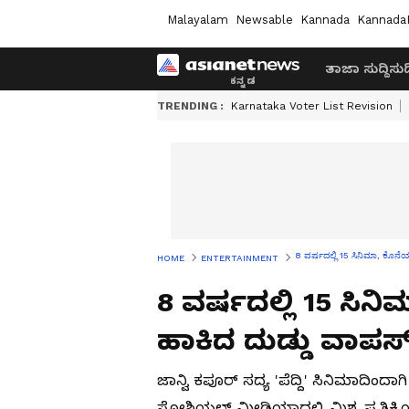
Malayalam
Newsable
Kannada
Kannada
ತಾಜಾ ಸುದ್ದಿ
ಸುದ್
TRENDING :
Karnataka Voter List Revision
8 ವರ್ಷದಲ್ಲಿ 15 ಸಿನಿಮಾ, ಕೊನೆಯ
HOME
ENTERTAINMENT
8 ವರ್ಷದಲ್ಲಿ 15 ಸಿನಿ
ಹಾಕಿದ ದುಡ್ಡು ವಾಪಸ
ಜಾನ್ವಿ ಕಪೂರ್ ಸದ್ಯ 'ಪೆದ್ದಿ' ಸಿನಿಮಾದಿಂದಾಗಿ
ಸೋಶಿಯಲ್ ಮೀಡಿಯಾದಲ್ಲಿ ಮಿಶ್ರ ಪ್ರತಿಕ್ರಿಯೆ