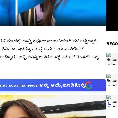
ಿನಿಮಾದಲ್ಲಿ ಜಾನ್ವಿ ಕಪೂರ್ ನಾಯಕಿಯಾಗಿ ನಟಿಸುತ್ತಿದ್ದಾರೆ.
RECO
 ಸಿನಿಮಾ. ಇದಕ್ಕೂ ಮುನ್ನ ಅವರು ಜೂ.ಎನ್‌ಟಿಆರ್
ಡಿದ್ದರು. ಬನ್ನಿ, ಜಾನ್ವಿ ಅವರ ಬಾಕ್ಸ್ ಆಫೀಸ್ ರೆಕಾರ್ಡ್ ಬಗ್ಗೆ
anet suvarna news ಅನ್ನು ಆಯ್ಕೆ ಮಾಡಿಕೊಳ್ಳಿ