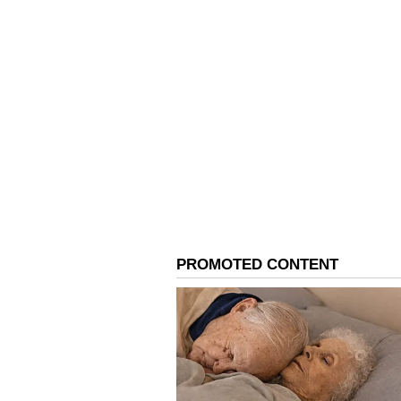
Image Credit :
Instagram
ಸಿನಿಮಾ ಹಿಟ್ ಆಗಿಲ್ಲ
ಜಾನ್ವಿ ಕಪೂರ್ ತಮ್ಮ 8 ವರ್ಷಗಳ ವೃತ್ತಿಜೀವನದ
ಹೆಚ್ಚಿನ ಚಿತ್ರಗಳು ಬಾಕ್ಸ್ ಆಫೀಸ್‌ನಲ್ಲಿ 