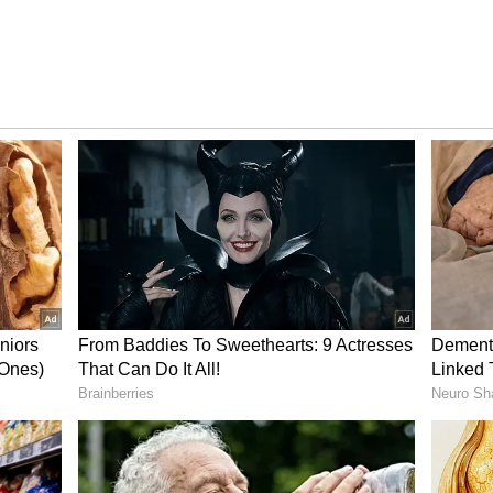
ೂರ್ ಜೊತೆ ರೊಮ್ಯಾನ್ಸ್ ಕೂಡ ಮಾಡಿದ್ದಾರೆ. ವೃದ್ಧಿ ಸಿನಿಮಾಸ್
 ಚಿತ್ರವನ್ನು ನಿರ್ಮಿಸಿದ್ದಾರೆ. ಖ್ಯಾತ ಸಂಗೀತ ನಿರ್ದೇಶಕ ಎ.ಆರ್.
ದಾರೆ.