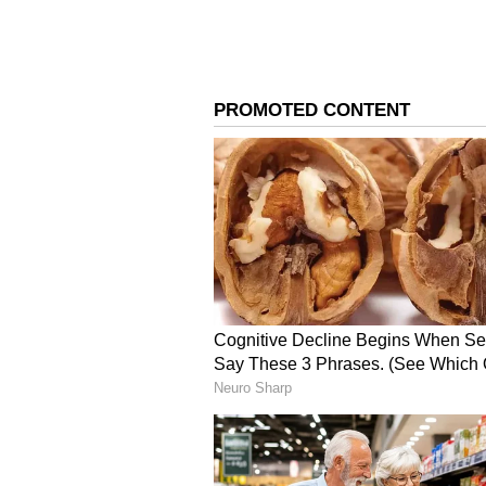
ಸಿನಿಮಾದಲ್ಲಿ ರಾಮ್ ಚರಣ್, ನಟಿ ಜಾನ್ವಿ ಕಪ
ಬ್ಯಾನರ್ ಅಡಿಯಲ್ಲಿ ವೆಂಕಟ ಸತೀಶ್ ಕಿಲಾರು ಈ
ರೆಹಮಾನ್ ಈ ಚಿತ್ರಕ್ಕೆ ಸಂಗೀತ ಸಂಯೋಜಿಸಿದ್