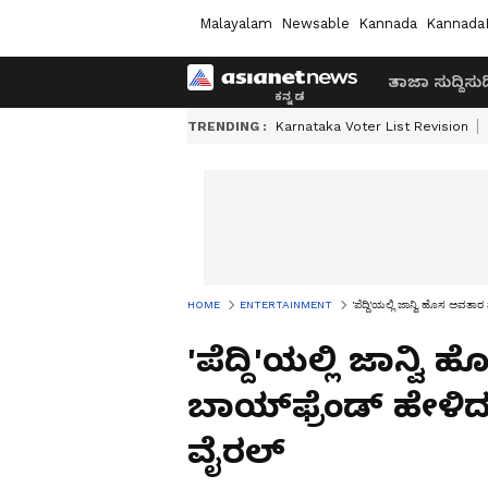
Malayalam
Newsable
Kannada
Kannada
ತಾಜಾ ಸುದ್ದಿ
ಸುದ್
TRENDING :
Karnataka Voter List Revision
HOME
ENTERTAINMENT
'ಪೆದ್ದಿ'ಯಲ್ಲಿ ಜಾನ್ವಿ ಹೊಸ ಅವತ
'ಪೆದ್ದಿ'ಯಲ್ಲಿ ಜಾನ್
ಬಾಯ್‌ಫ್ರೆಂಡ್ ಹೇಳಿ
ವೈರಲ್