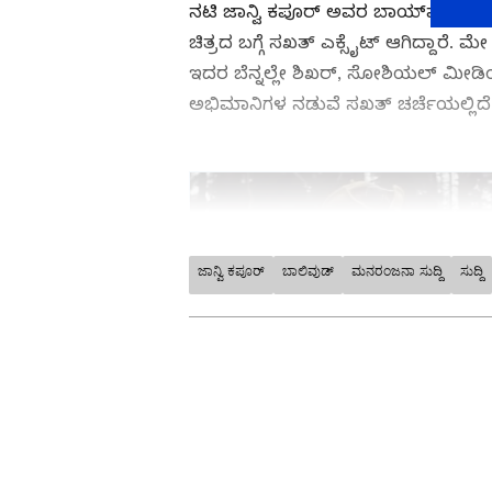
ನಟಿ ಜಾನ್ವಿ ಕಪೂರ್ ಅವರ ಬಾಯ್‌ಫ್ರೆಂಡ್ 
ಚಿತ್ರದ ಬಗ್ಗೆ ಸಖತ್ ಎಕ್ಸೈಟ್ ಆಗಿದ್ದಾರೆ. ಮ
ಇದರ ಬೆನ್ನಲ್ಲೇ ಶಿಖರ್, ಸೋಶಿಯಲ್ ಮೀಡಿಯ
ಅಭಿಮಾನಿಗಳ ನಡುವೆ ಸಖತ್ ಚರ್ಚೆಯಲ್ಲಿದೆ
ಜಾನ್ವಿ ಕಪೂರ್
ಬಾಲಿವುಡ್
ಮನರಂಜನಾ ಸುದ್ದಿ
ಸುದ್ದಿ
ಕನ್ನಡ ಸಿನಿಮಾ (
Kannada Cinema
Shows
), ಸೆಲೆಬ್ರಿಟಿ ಸುದ್ದಿಗಳು ಮತ್ತ
ಮನರಂಜನಾ ವಿಭಾಗ ನೋಡಿ. ಸಿನಿಮಾ 
ತಾರೆಯರ ಸಂದರ್ಶನಗಳು, ಧಾರಾವಾಹಿ 
ಬಗ್ಗೆ ಮಾಹಿತಿಯೂ ಇಲ್ಲಿದೆ.
ABOUT THE AUTHOR
Govindaraj S