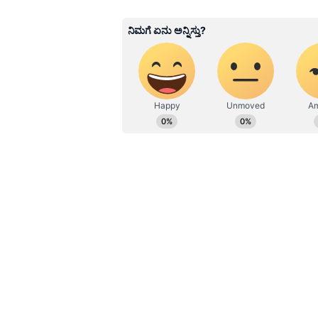
GS
ಏಷ್ಯಾನೆಟ್ ಸುವರ್ಣ ಡಿಜಿಟಲ್ ಕನ್ನಡ
ಪ್ರಪಂಚದಲ್ಲಿದ್ದೇನೆ. ಹುಟ್ಟಿ ಬೆಳೆದಿದ್ದ
ವಿಶ್ವವಿದ್ಯಾಲಯದಿಂದ ಪಡೆದಿದ್ದೇನೆ. ದೂ
ಉದಯವಾಣಿ ಡಿಜಿಟಲ್ ವಿಭಾಗದಲ್ಲಿ ಬರ
Related Articles
ಮನರಂಜನೆ ಸುದ್ದಿಗಳ ಬಗ್ಗೆ ತುಂಬಾ ಆಸಕ್ತ
ಹವ್ಯಾಸಗಳು.
ಒಂದು ವರ್ಷ ಪೂರ್ತಿ ಕುಡೀತಿ
ಮೈಯೆಲ್ಲಾ ಹೆಂಡದ ವಾಸನೆ ಬ
ಜಾನ್ವಿ ಕಪೂರ್ ಶಾಕಿಂಗ್ ಹ
ಶಿಖರ್ ಪಹಾಡಿಯಾ ತಮ್ಮ ಇನ್‌ಸ್ಟಾಗ್ರಾಮ್ ಸ
ಹೊಗಳಿದ್ದಾರೆ. "ಜಾನ್ವಿ ಕಪೂರ್ ರಿಯಲ್ ಲೈಫ
ಚರಣ್ ಸಹೋದರ, ನಿಮ್ಮ ನಟನೆ ತುಂಬಾ ಚೆನ್ನ
ಎಂದು ಬರೆದುಕೊಂಡಿದ್ದಾರೆ.
ನಟ ವರುಣ್ ಧವನ್ ಕೂಡಾ 'ಪೆದ್ದಿ' ಟ್ರೇಲರ್ ನ
ಸೂಚಿಸಿದ್ದಾರೆ. "ಜಾನ್ವಿ ಕಪೂರ್, ನೀವು ಅದ್ಭುತ
ತಂಡಕ್ಕೆ ಅಭಿನಂದನೆಗಳು. ರಾಮ್ ಚರಣ್ ಅವರ