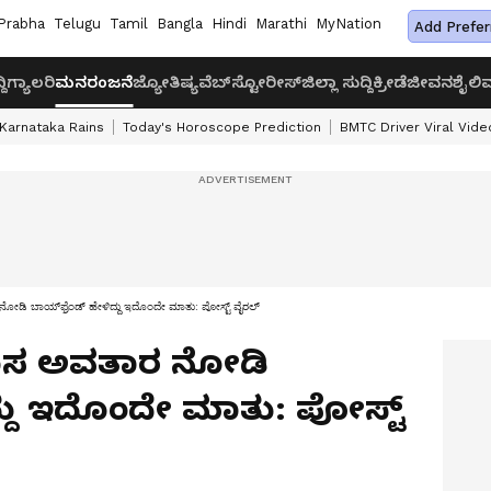
Prabha
Telugu
Tamil
Bangla
Hindi
Marathi
MyNation
Add Prefer
ದಿ
ಗ್ಯಾಲರಿ
ಮನರಂಜನೆ
ಜ್ಯೋತಿಷ್ಯ
ವೆಬ್‌ಸ್ಟೋರೀಸ್
ಜಿಲ್ಲಾ ಸುದ್ದಿ
ಕ್ರೀಡೆ
ಜೀವನಶೈಲಿ
ವ
Karnataka Rains
Today's Horoscope Prediction
BMTC Driver Viral Vide
ಾರ ನೋಡಿ ಬಾಯ್‌ಫ್ರೆಂಡ್ ಹೇಳಿದ್ದು ಇದೊಂದೇ ಮಾತು: ಪೋಸ್ಟ್ ವೈರಲ್
ವಿ ಹೊಸ ಅವತಾರ ನೋಡಿ
ದ್ದು ಇದೊಂದೇ ಮಾತು: ಪೋಸ್ಟ್