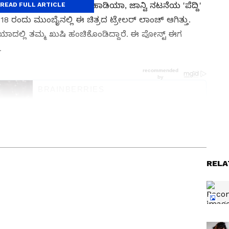
ಎಂದು ಹೇಳಲಾಗುವ ಶಿಖರ್ ಪಹಾಡಿಯಾ, ಜಾನ್ವಿ ನಟನೆಯ 'ಪೆದ್ದಿ'
READ FULL ARTICLE
ೇ 18 ರಂದು ಮುಂಬೈನಲ್ಲಿ ಈ ಚಿತ್ರದ ಟ್ರೇಲರ್ ಲಾಂಚ್ ಆಗಿತ್ತು.
ಾದಲ್ಲಿ ತಮ್ಮ ಖುಷಿ ಹಂಚಿಕೊಂಡಿದ್ದಾರೆ. ಈ ಪೋಸ್ಟ್ ಈಗ
.
 News
), ಟಿವಿ ಕಾರ್ಯಕ್ರಮಗಳು (
Kannada TV
ು ಇತ್ತೀಚಿನ ಸುದ್ದಿಗಳಿಗಾಗಿ ಏಷ್ಯಾನೆಟ್ ಸುವರ್ಣ ನ್ಯೂಸ್‌ನಲ್ಲಿ
ವಿಮರ್ಶೆಗಳು (
Kannada Movies Review
),
RELA
ಅಪ್‌ಡೇಟ್ಸ್‌, ತೆರೆಮರೆಯ ಕಥೆಗಳು,
OTT ರಿಲೀಸ್‌
ಗಳ