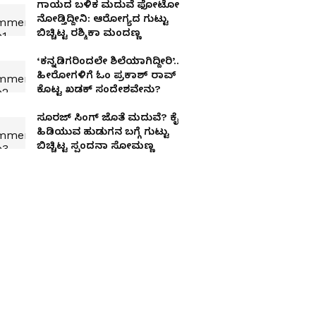
ಗಾಯದ ಬಳಿಕ ಮದುವೆ ಫೋಟೋ
ನೋಡ್ತಿದ್ದೀನಿ: ಆರೋಗ್ಯದ ಗುಟ್ಟು
ಬಿಚ್ಚಿಟ್ಟ ರಶ್ಮಿಕಾ ಮಂದಣ್ಣ
‘ಕನ್ನಡಿಗರಿಂದಲೇ ಶಿಲೆಯಾಗಿದ್ದೀರಿ’..
ಹೀರೋಗಳಿಗೆ ಓಂ ಪ್ರಕಾಶ್ ರಾವ್
ಕೊಟ್ಟ ಖಡಕ್ ಸಂದೇಶವೇನು?
ಸೂರಜ್ ಸಿಂಗ್ ಜೊತೆ ಮದುವೆ? ಕೈ
ಹಿಡಿಯುವ ಹುಡುಗನ ಬಗ್ಗೆ ಗುಟ್ಟು
ಬಿಚ್ಚಿಟ್ಟ ಸ್ಪಂದನಾ ಸೋಮಣ್ಣ