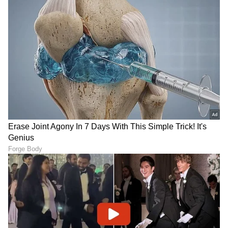
ಯೂಟ್ಯೂಬರ್ ತಾರೇಶ್-ಸ್ವಾತಿ
ನಾಪತ್ತೆಯಾದರು!
ಸಾಲು ಸಾಲು ಸೋಲು...
ಯಶ್‌ ‘ಟಾಕ್ಸಿಕ್‌’ ನೋಡಿ ಫ್ಯಾನ್ಸ್‌
ಅರುಣಾಚಲಕ್ಕೆ ಹೋದ ನಟಿ
ಫಿದಾ: ನೆಟ್ಟಿಗರು ಮಾತ್ರ ‘KGF on
ಶ್ರೀಲೀಲಾ: ವಿಶೇಷ ಪೂಜೆ,
Steroids’ ಅಂತಿದ್ದಾರೆ!
ಅಷ್ಟಕ್ಕೂ ಏನಾಯ್ತು?
LATEST VIDEOS
"ರಾಜಕೀಯ ಬೇಡ, ಸಿನಿಮಾನೇ ಪ್ರಾಣ":
ಕನಕೋತ್ಸವದಲ್ಲಿ ರಿಷಬ್ ಶೆಟ್ಟಿ | Rishab
Shetty speech | Suvarna News
ಶೇ.50 ರಿಂದ ಶೇ.18 ಕ್ಕೆ TAX ಇಳಿಕೆ: ಮೋದಿ-