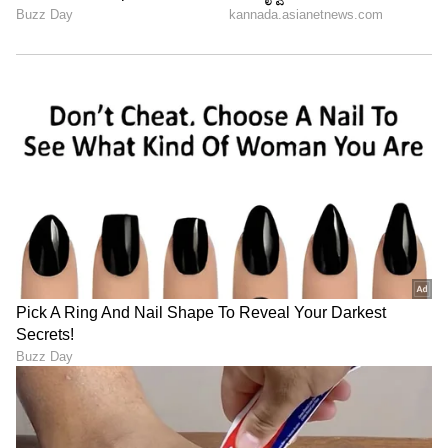
ಬ್ಯಾಲೆನ್ಸ್ ಮಾಡಿತು.
6
6