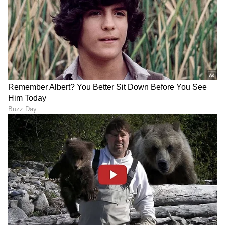
ಕಾರ್ಯಕ್ರಮಗಳು (
Kannada TV Shows
), ಸೆಲೆಬ್ರಿಟಿ
ಸುದ್ದಿಗಳು ಮತ್ತು ಇತ್ತೀಚಿನ ಸುದ್ದಿಗಳಿಗಾಗಿ ಏಷ್ಯಾನೆಟ್
ಸುವರ್ಣ ನ್ಯೂಸ್‌ನಲ್ಲಿ ಮನರಂಜನಾ ವಿಭಾಗ ನೋಡಿ.
ಸಿನಿಮಾ ವಿಮರ್ಶೆಗಳು (
Kannada Movies Review
),
ತಾರೆಯರ ಸಂದರ್ಶನಗಳು, ಧಾರಾವಾಹಿ ಅಪ್‌ಡೇಟ್ಸ್‌,
ತೆರೆಮರೆಯ ಕಥೆಗಳು,
OTT ರಿಲೀಸ್‌
ಗಳ ಬಗ್ಗೆ
ಮಾಹಿತಿಯೂ ಇಲ್ಲಿದೆ.