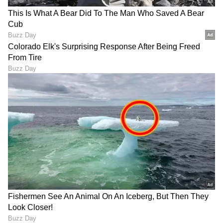
DOWNLOAD APP
RECOMMENDED STORIES
ಒಂದು ಹೊತ್ತು ಊಟಕ್ಕೂ ಕಷ್ಟ,
Jaswant Singh Khalra true
ಈಗ ₹23 ಲಕ್ಷದ ಕಾರು; Instagram
story: ಸಟ್ಲುಜ್‌- ಕಾಣೆಯಾದವರ
ಆದಾಯ ಬಿಚ್ಚಿಟ್ಟ ಕನ್ನಡ
ಹುಡುಕಹೊರಟವರೇ