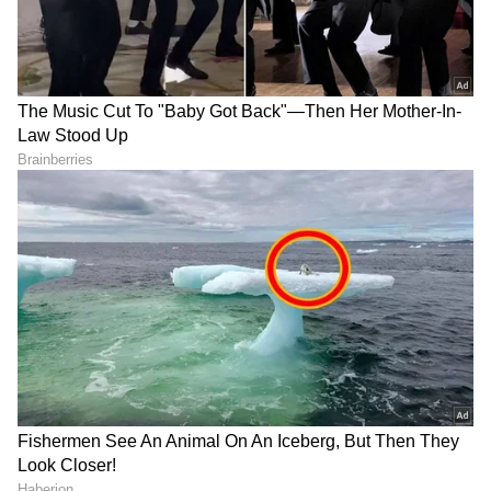
ಟ್ರಂಪ್ ಐತಿಹಾಸಿಕ ಒಪ್ಪಂದ | India US
Trade Deal | Party Rounds