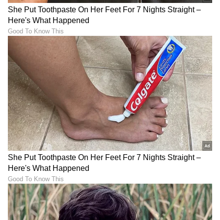
ABOUT THE AUTHOR
Govindaraj S
GS
ಏಷ್ಯಾನೆಟ್ ಸುವರ್ಣ ಡಿಜಿಟಲ್ ಕನ್ನಡ ವಿಭಾಗದಲ್ಲಿ ಉಪ ಸಂಪಾದಕ.
ಕಳೆದ 8 ವರ್ಷಗಳಿಂದ ಮಾಧ್ಯಮ ಪ್ರಪಂಚದಲ್ಲಿದ್ದೇನೆ. ಹುಟ್ಟಿ
ಬೆಳೆದಿದ್ದು ಬೆಂಗಳೂರಿನಲ್ಲಿ. ಸ್ನಾತಕೋತ್ತರ ಪದವಿಯನ್ನು ಬೆಂಗಳೂರು
ವಿಶ್ವವಿದ್ಯಾಲಯದಿಂದ ಪಡೆದಿದ್ದೇನೆ. ದೂರದರ್ಶನದಲ್ಲಿ ಇಂಟರ್ನ್‌ಶಿಪ್
ಆಲಿಯಾ ಭಟ್
ನಿರ್ವಹಣೆ. ಪ್ರಜಾವಾಣಿ ಮತ್ತು ಉದಯವಾಣಿ ಡಿಜಿಟಲ್ ವಿಭಾಗದಲ್ಲಿ
ಕೇನ್ಸ್ ಚಲನಚಿತ್ರೋತ್ಸವ
ಮನರಂಜನಾ ಸುದ್ದಿ
ಬಾಲಿವುಡ್
ಬರಹಗಾರ ಹಾಗೂ ಕಂಟೆಂಟ್ ಡೆವಲಪರ್ ಆಗಿ ಕೆಲಸ ಮಾಡಿದ್ದೇನೆ.
ಮನರಂಜನೆ ಸುದ್ದಿಗಳ ಬಗ್ಗೆ ತುಂಬಾ ಆಸಕ್ತಿ. ಸಿನಿಮಾ ವೀಕ್ಷಿಸುವುದು,
ಸಂಗೀತ ಕೇಳುವುದು ಮತ್ತು ಕ್ರೀಡೆ ನೆಚ್ಚಿನ ಹವ್ಯಾಸಗಳು.
ಕನ್ನಡ ಸಿನಿಮಾ (
Kannada Cinema News
), ಟಿವಿ