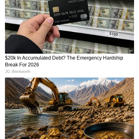
Related Articles
Cannes 2026: ಕೇನ್ಸ್ ಫೆಸ್ಟಿವಲ್‌ಗೆ ನಟಿ ಆಲಿಯಾ ಭಟ್
ಪ್ರಯಾಣ: 'ಸ್ಟೇನ್ ಅಲೈವ್' ಎಂದಿದ್ದೇಕೆ?