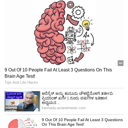
ಮಾಡಲಾಗಿದ್ದು, ಇದು ಗಾರ್ಡನ್‌ನಿಂದ ಪ್ರೇರಿತವಾದಂತೆ
ಕಾಣುತ್ತಿತ್ತು. ಉಡುಪಿನ ಪ್ರತಿಯೊಂದು ಡಿಸೈನ್ ಕೂಡಾ
ಅಂದವಾಗಿತ್ತು.