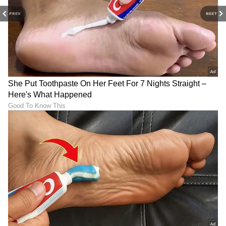
PREV
NEXT
Image Credit :
Alia Bhatt Instagram
ಸಂಪೂರ್ಣ ಕೇನ್ಸ್ ಲುಕ್
'ಕಡಿಮೆಯೇ ಹೆಚ್ಚು' (less is more) ಎಂಬಂತೆ ಅವರ
ಒಟ್ಟಾರೆ ಸ್ಟೈಲಿಂಗ್ ಇತ್ತು. ಸೂಕ್ಷ್ಮವಾದ ಎಂಬ್ರಾಯಿಡರಿಯಿಂದ
ಹಿಡಿದು ಮೇಕಪ್‌ವರೆಗೆ, ಆಲಿಯಾ ಅವರ ಸಂಪೂರ್ಣ ಕೇನ್ಸ್
ಲುಕ್ ಮಾಡರ್ನ್ ಫೇರಿ-ಟೇಲ್ ಫ್ಯಾಷನ್ ಅನ್ನು ಅದ್ಭುತವಾಗಿ
ಸೆರೆಹಿಡಿದಿದೆ.
LATEST VIDEOS