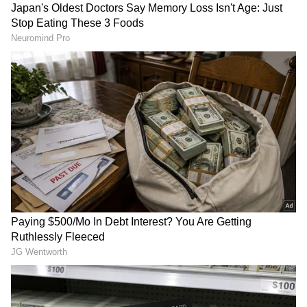
Image Credit :
Alia Bhatt Instagram
ಅಭಿಮಾನಿಗಳು ಹೇಳೋದೇನು?
ಇದು ಅವರ ಅತ್ಯುತ್ತಮ ಅಂತರರಾಷ್ಟ್ರೀಯ ರೆಡ್ ಕಾರ್ಪೆಟ್
ಲುಕ್‌ಗಳಲ್ಲಿ ಒಂದು ಎಂದು ಅಭಿಮಾನಿಗಳು ಹೇಳುತ್ತಿದ್ದಾರೆ. ಈ
ಮಿಡಿ ಬಾಲ್ ಗೌನ್, ಸೂಕ್ಷ್ಮವಾದ ಶೋಲ್ಡರ್ ಸ್ಟ್ರಾಪ್ಸ್, ಡೀಪ್
ನೆಕ್‌ಲೈನ್ ಮತ್ತು ಗಮನ ಸೆಳೆಯುವ ದೊಡ್ಡ ಸ್ಕರ್ಟ್
ಹೊಂದಿತ್ತು. ಫ್ರೆಂಚ್ ರಿವೇರಿಯಾದ ಬೇಸಿಗೆಯ ವಾತಾವರಣಕ್ಕೆ
ಈ ಮಿಂಟ್ ಬಣ್ಣದ ಗೌನ್ ಹೇಳಿ ಮಾಡಿಸಿದಂತಿತ್ತು.