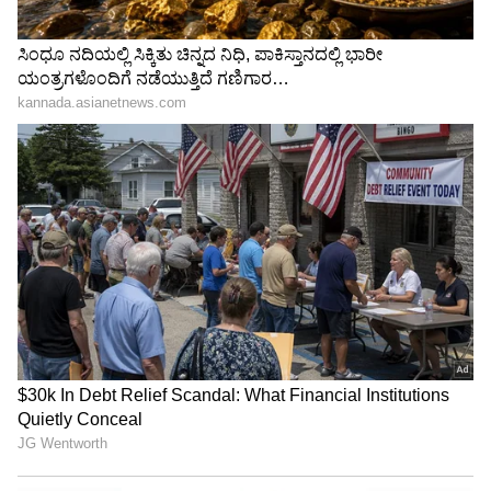
ನೀತಾ ಅಂಬಾನಿಗೆ 'ಭಾಭಿ' ಎಂದ ಆಲಿಯಾ: ವೇದಿಕೆ
ಮೇಲೆ ಕ್ಷಣಕಾಲ ಮೌನ, ತಕ್ಷಣವೇ ನಟಿ ಮಾಡಿದ್ದೇನು?
3
6
Image Credit :
Alia Bhatt Instagram
ಡಿಸೈನ್ ಕೂಡಾ ಅದ್ಭುತ
ಆಲಿಯಾ ಅವರ ಈ ಕೇನ್ಸ್ ಉಡುಪನ್ನು ಇನ್ನಷ್ಟು
ವಿಶೇಷವಾಗಿಸಿದ್ದು ಅದರ ಮೇಲಿದ್ದ ಕರಕುಶಲತೆ. ಗೌನ್ ಮೇಲೆ
ಹೂವು ಮತ್ತು ಎಲೆಗಳ ಸೂಕ್ಷ್ಮವಾದ ಎಂಬ್ರಾಯಿಡರಿ