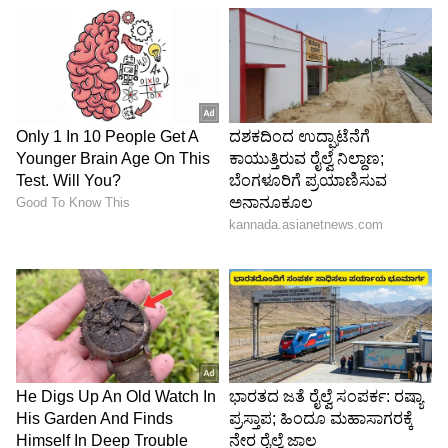
5
6
Image Credit :
Alia Bhatt Instagram
ನ್ಯಾಚುರಲ್ ಮೇಕಪ್
ಆಲಿಯಾ ಭಟ್ ತಮ್ಮ ಸಿಗ್ನೇಚರ್ ಸಾಫ್ಟ್-ಗ್ಲಾಮ್ ಬ್ಯೂಟಿ
ಸ್ಟೈಲ್‌ನೊಂದಿಗೆ ತಮ್ಮ ಕೇನ್ಸ್ ಲುಕ್ ಪೂರ್ಣಗೊಳಿಸಿದರು.
ಅವರು ಗ್ಲೋಯಿಂಗ್ ಸ್ಕಿನ್, ನ್ಯೂಡ್-ಟೋನ್ ಲಿಪ್ಸ್ ಮತ್ತು
ನ್ಯಾಚುರಲ್ ಮೇಕಪ್ ಆಯ್ಕೆ ಮಾಡಿಕೊಂಡಿದ್ದರು. ಅವರ
ಸೈಡ್-ಪಾರ್ಟೆಡ್ ಬನ್, ಗೌನ್‌ನ ಡ್ರಾಮಾಟಿಕ್ ನೋಟವನ್ನು