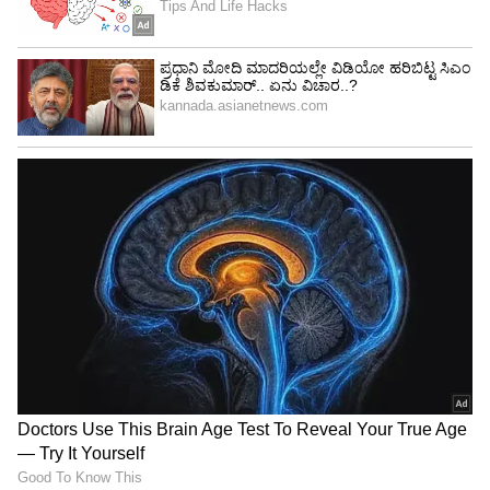
4
6
Image Credit :
Alia Bhatt Instagram
ಸ್ಟೈಲಿಂಗ್ ತುಂಬಾ ಸಿಂಪಲ್
ಗೌನ್ ಹೈಲೈಟ್ ಆಗಲೆಂದು ನಟಿ ಸ್ಟೈಲಿಂಗ್ ಅನ್ನು ತುಂಬಾ
ಸಿಂಪಲ್ ಆಗಿರಿಸಿದ್ದರು. ಈ ಡ್ರೆಸ್‌ಗೆ ಅವರು ಬಿಳಿ ಬಣ್ಣದ
ಹೀಲ್ಸ್ ಮತ್ತು ಹಗುರವಾದ ಆಭರಣಗಳನ್ನು ಧರಿಸಿದ್ದರು.
ಕೆಲವೊಮ್ಮೆ ಸಿಂಪಲ್ ಸ್ಟೈಲಿಂಗ್ ಕೂಡ ರೆಡ್ ಕಾರ್ಪೆಟ್‌ನಲ್ಲಿ
ದೊಡ್ಡ ಪರಿಣಾಮ ಬೀರಬಲ್ಲದು ಎಂಬುದನ್ನು ಇದು
ಸಾಬೀತುಪಡಿಸಿತು.