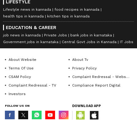
LIFESTYLE
Lifestyle news in kannada
food recipes in kannada
health tips in kannada
kitchen tips in kannada
EDUCATION & CAREER
job news in kannada
Private Jobs
bank jobs in karnataka
Government jobs in karnataka
Central Govt Jobs in Kannada
IT Jobs
About Website
About Tv
Terms Of Use
Privacy Policy
CSAM Policy
Complaint Redressal - Website
Complaint Redressal - TV
Compliance Report Digital
Investors
FOLLOW US ON
DOWNLOAD APP
© Copyright 2026 Asianxt Digital Technologies Private Limited (Formerly
known as Asianet News Media & Entertainment Private Limited) | All Rights
Reserved