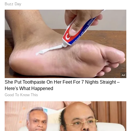
3
7
ರಶ್ಮಿಕಾ
ಮತ್ತು ಶಾರುಖ್‌ ಒಟ್ಟಿಗೆ ತುಂಬಾ ಚೆನ್ನಾಗಿ