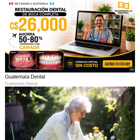
ಸಿನಿಮಾ ವಿಮರ್ಶೆಗಳು (
Kannada Movies Review
),
ತಾರೆಯರ ಸಂದರ್ಶನಗಳು, ಧಾರಾವಾಹಿ ಅಪ್‌ಡೇಟ್ಸ್‌,
ತೆರೆಮರೆಯ ಕಥೆಗಳು,
OTT ರಿಲೀಸ್‌
ಗಳ ಬಗ್ಗೆ
ಮಾಹಿತಿಯೂ ಇಲ್ಲಿದೆ.