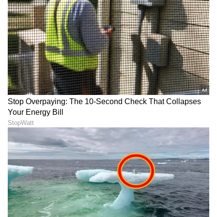
ಗಾಯದ ಬಳಿಕ ಮದುವೆ ಫೋಟೋ
ಅಮಿತಾಬ್‌ ಬಚ್ಚನ್‌ ಗೆ ಕೆಲ್ಸ
ನೋಡ್ತಿದ್ದೀನಿ: ಆರೋಗ್ಯದ ಗುಟ್ಟು
ಕಳೆದುಕೊಳ್ಳುವ ಭಯ! 24 ಗಂಟೆ
ಬಿಚ್ಚಿಟ್ಟ ರಶ್ಮಿಕಾ ಮಂದಣ್ಣ
ನಿರಂತರ ಕೆಲಸ ಮಾಡಿದ 83
ವರ್ಷದ ಬಿಗ್‌ ಬಿ
LATEST VIDEOS
"ರಾಜಕೀಯ ಬೇಡ, ಸಿನಿಮಾನೇ ಪ್ರಾಣ":
ಕನಕೋತ್ಸವದಲ್ಲಿ ರಿಷಬ್ ಶೆಟ್ಟಿ | Rishab
Shetty speech | Suvarna News
ಶೇ.50 ರಿಂದ ಶೇ.18 ಕ್ಕೆ TAX ಇಳಿಕೆ: ಮೋದಿ-
ಟ್ರಂಪ್ ಐತಿಹಾಸಿಕ ಒಪ್ಪಂದ | India US
Trade Deal | Party Rounds