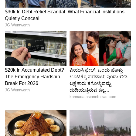
6
7
ಕೆಲಸದ ಮುಂಭಾಗದಲ್ಲಿ, ಜವಾನ್‌ನ ಅದ್ಭುತ ಯಶಸ್ಸಿನ
ನಂತರ ರಾಜ್‌ಕುಮಾರ್ ಹಿರಾನಿ ನಿರ್ದೇಶನದ ಶಾರುಖ್