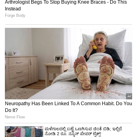
7
ಜಾಹೀರಾತನ್ನು ನೋಡಿದ ನಂತರ , ರಶ್ಮಿಕಾ ಅವರ
ಅಭಿಮಾನಿಗಳು ತಮ್ಮ ಪ್ರೀತಿಯ ನಟಿಯನ್ನು ಬಾಲಿವುಡ್ ರಾಜ
ಶಾರುಖ್ ಖಾನ್ ಜೊತೆಗೆ ನೋಡಲು ಸಖತ್‌
ಉತುಕ್ಸರಾಗಿದ್ದಾರೆ.
5
7