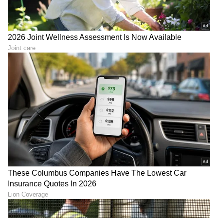
DOWNLOAD APP
RECOMMENDED STORIES
ರಾಜಮೌಳಿ ‘ವಾರಣಾಸಿ’
ಅನುಪಮ್ ಖೇರ್ Gen Z ರೀಲ್ಸ್
ಶೂಟಿಂಗ್‌ನಿಂದ ಮತ್ತೆ ವಿಡಿಯೋ
ಗೆ 150 ಮಿಲಿಯನ್ ವೀವ್ಸ್ !
ಲೀಕ್: ಮಹೇಶ್ ಬಾಬು ಏನು
ಖುಷಿಯಲ್ಲಿ BTS ವಿಡಿಯೋ
ಮಾಡುತ್ತಿದ್ದಾರೆ ನೋಡಿ!
ಹಂಚಿಕೊಂಡ ನಟ