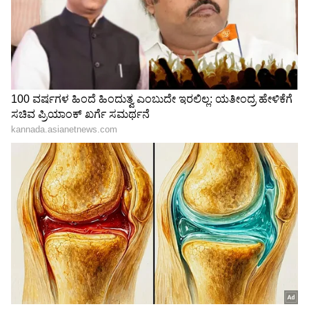
ಕಾಣುತ್ತಿದ್ದಾರೆ. ಈ ಇಬ್ಬರೂ ಆಹಾರ ವಾಣಿಜ್ಯ ಬ್ರಾಂಡ್‌ನ
ಜಾಹಿರಾತಿಗಾಗಿ ತೆರೆಯ ಮೇಲೆ ಒಟ್ಟಿಗೆ ಬಂದಿದ್ದಾರೆ.
4