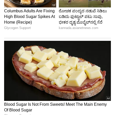
ಅವರ ಮುಂಬರುವ ಪ್ರಾಜೆಕ್ಟ್ ಡಂಕಿ ಯನ್ನು ಜನ
ಕುತೂಹಲದಿಂದ ನಿರೀಕ್ಷಿಸುತ್ತಿದ್ದಾರೆ.
7
7
ರಣಬೀರ್ ಕಪೂರ್ ಜೊತೆ ನಟಿಸುತ್ತಿರುವ ರಶ್ಮಿಕಾ ಅವರ
ಮುಂಬರುವ ಚಿತ್ರ 'ಅನಿಮಲ್' ಪೋಸ್ಟರ್ ಇತ್ತೀಚೆಗೆ
ಬಿಡುಗಡೆಯಾಯಿತು,ಮತ್ತು ಪುಷ್ಪಾ 2: ದಿ ರೂಲ್"
ಚಿತ್ರೀಕರಣದಲ್ಲಿದ್ದಾರೆ.