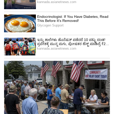
ಬಾಲಿವುಡ್ ಕಿಂಗ್ ಶಾರುಖ್ ಖಾನ್ ಇಬ್ಬರೂ ಒಟ್ಟಿಗೆ
ಚಲನಚಿತ್ರವನ್ನು ಆನ್-ಸ್ಕ್ರೀನ್ ವೀಕ್ಷಿಸುವುದನ್ನು ನೋಡಲು
ಇದು ಒಂದು ಟ್ರೀಟ್ ಆಗಿರುತ್ತದೆ. ಬ್ರ್ಯಾಂಡ್‌ನ ಜಾಹೀರಾತನ್ನು
ರಶ್ಮಿಕಾ ತಮ್ಮ ಇನ್‌ಸ್ಟಾಗ್ರಾಮ್‌ ಖಾತೆಯಲ್ಲಿ
ಹಂಚಿಕೊಂಡಿದ್ದಾರೆ.