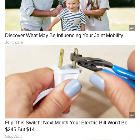
ABOUT THE AUTHOR
Suvarna News
SN
ಬಾಲಿವುಡ್
ರಶ್ಮಿಕಾ ಮಂದಣ್ಣ
ಸ್ಯಾಂಡಲ್‌ವುಡ್
ಕನ್ನಡ ಸಿನಿಮಾ (
Kannada Cinema News
), ಟಿವಿ
ಕಾರ್ಯಕ್ರಮಗಳು (
Kannada TV Shows
), ಸೆಲೆಬ್ರಿಟಿ
ಸುದ್ದಿಗಳು ಮತ್ತು ಇತ್ತೀಚಿನ ಸುದ್ದಿಗಳಿಗಾಗಿ ಏಷ್ಯಾನೆಟ್
ಸುವರ್ಣ ನ್ಯೂಸ್‌ನಲ್ಲಿ ಮನರಂಜನಾ ವಿಭಾಗ ನೋಡಿ.