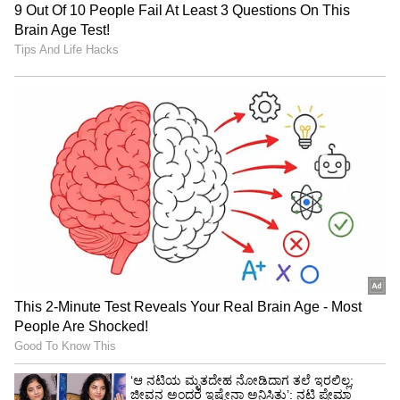
ಹೋಗಬೇಕಾಯಿತು. ಇದು ನಿಜಕ್ಕೂ ನನಗೊಂದು
ಫ್ಯಾನ್‌ಗರ್ಲ್ ಕ್ಷಣ. ನಿನ್ನೆಯವರೆಗೂ ನಾನು ಟಿವಿಯಲ್ಲಿ
ಅಕ್ಷಯ್ ಸರ್ ಅವರ ಸಿನಿಮಾ ನೋಡಿ ಚಪ್ಪಾಳೆ ತಟ್ಟುತ್ತಿದ್ದೆ.
ಇದ್ದಕ್ಕಿದ್ದಂತೆ, ಅವರೊಂದಿಗೆ ಸ್ಕ್ರೀನ್ ಶೇರ್ ಮಾಡುವ ಅವಕಾಶ
ಸಿಕ್ಕಿತು. ಜೀವನವೇ ತನ್ನದೇ ಆದ ಸ್ಕ್ರಿಪ್ಟ್ ಬರೆಯುತ್ತಿದೆ ಎಂದು
ನನಗೆ ನಿಜವಾಗಿಯೂ ಅನಿಸಿತು" ಎಂದು ಅಕ್ಷರಾ ತಮ್ಮ
ಭಾವನೆ ವ್ಯಕ್ತಪಡಿಸಿದ್ದಾರೆ.
'ವೆಲ್ಕಮ್ ಟು ದಿ ಜಂಗಲ್' ಬಗ್ಗೆ
ಅಹ್ಮದ್ ಖಾನ್ ನಿರ್ದೇಶನದ 'ವೆಲ್ಕಮ್ ಟು ದಿ ಜಂಗಲ್'
ಚಿತ್ರದಲ್ಲಿ ಅಕ್ಷಯ್ ಕುಮಾರ್, ಸುನೀಲ್ ಶೆಟ್ಟಿ, ದಿಶಾ ಪಟಾನಿ,
ಜಾಕ್ವೆಲಿನ್ ಫರ್ನಾಂಡೀಸ್, ಅರ್ಷದ್ ವಾರ್ಸಿ, ಜಾಕಿ ಶ್ರಾಫ್,
ಪರೇಶ್ ರಾವಲ್, ರವೀನಾ ಟಂಡನ್, ಲಾರಾ ದತ್ತಾ, ಫರಿದಾ
ಜಲಾಲ್, ಜಾನಿ ಲಿವರ್, ಶ್ರೇಯಸ್ ತಲ್ಪಡೆ, ತುಷಾರ್ ಕಪೂರ್,
ರಾಜ್‌ಪಾಲ್ ಯಾದವ್, ಅಭಿಷೇಕ್, ಕಿಕು ಶಾರ್ದಾ, ದಲೇರ್