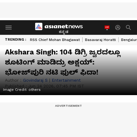
ಕನ್ನಡ
TRENDING :
RSS Chief Mohan Bhagawat
Basavaraj Horatti
Bengalur
Akshara Singh: 104 ಡಿಗ್ರಿ ಜ್ವರದಲ್ಲೂ
ಶೂಟಿಂಗ್ ಮಾಡಿದ್ರು ಅಕ್ಷಯ್:
ಭೋಜ್‌ಪುರಿ ನಟಿ ಫುಲ್ ಫಿದಾ!
Author :
Govindaraj S
|
Entertainment
Published :
Jun 24 2026, 07:45 PM IST
Image Credit:
others