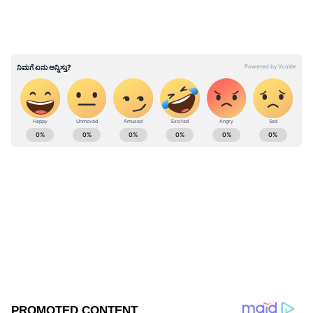
ABOUT THE AUTHOR
Govindaraj S
GS
ಏಷ್ಯಾನೆಟ್ ಸುವರ್ಣ ಡಿಜಿಟಲ್ ಕನ್ನಡ ವಿಭಾಗದಲ್ಲಿ ಉಪ ಸಂಪಾದಕ.
ಕಳೆದ 8 ವರ್ಷಗಳಿಂದ ಮಾಧ್ಯಮ ಪ್ರಪಂಚದಲ್ಲಿದ್ದೇನೆ. ಹುಟ್ಟಿ
ಬೆಳೆದಿದ್ದು ಬೆಂಗಳೂರಿನಲ್ಲಿ. ಸ್ನಾತಕೋತ್ತರ ಪದವಿಯನ್ನು ಬೆಂಗಳೂರು
ವಿಶ್ವವಿದ್ಯಾಲಯದಿಂದ ಪಡೆದಿದ್ದೇನೆ. ದೂರದರ್ಶನದಲ್ಲಿ ಇಂಟರ್ನ್‌ಶಿಪ್
ಅಕ್ಷಯ್ ಕುಮಾರ್
ನಿರ್ವಹಣೆ. ಪ್ರಜಾವಾಣಿ ಮತ್ತು ಉದಯವಾಣಿ ಡಿಜಿಟಲ್ ವಿಭಾಗದಲ್ಲಿ
ನಟಿ
ಬಾಲಿವುಡ್
ಮನರಂಜನಾ ಸುದ್ದಿ
ಬರಹಗಾರ ಹಾಗೂ ಕಂಟೆಂಟ್ ಡೆವಲಪರ್ ಆಗಿ ಕೆಲಸ ಮಾಡಿದ್ದೇನೆ.
ಮನರಂಜನೆ ಸುದ್ದಿಗಳ ಬಗ್ಗೆ ತುಂಬಾ ಆಸಕ್ತಿ. ಸಿನಿಮಾ ವೀಕ್ಷಿಸುವುದು,
ಸಂಗೀತ ಕೇಳುವುದು ಮತ್ತು ಕ್ರೀಡೆ ನೆಚ್ಚಿನ ಹವ್ಯಾಸಗಳು.
Related Articles