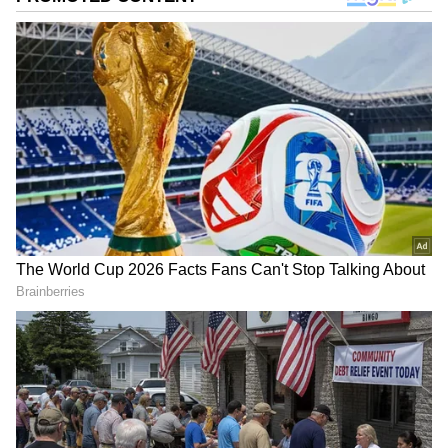
ಅಕ್ಷಯ್ ಕುಮಾರ್ ಕೈ ತಳ್ಳಿದರಾ ಜಾಕಿ ಶ್ರಾಫ್? ವೈರಲ್
ವಿಡಿಯೋ ನೋಡಿ ನೆಟ್ಟಿಗರಲ್ಲಿ ಭಾರೀ ಚರ್ಚೆ
'ಎಲೆಕ್ಟ್ರಿಷಿಯನ್ ಆಗ್ತೀನಿ'.. ಸಿನಿಮಾಗಳಿಗೆ ಗುಡ್‌ಬೈ
ಹೇಳ್ತಾರಾ ಅಕ್ಷಯ್ ಕುಮಾರ್? ಸಿನಿ ಇಂಡಸ್ಟ್ರಿಯೇ ಶಾಕ್!
DOWNLOAD APP
ಕನ್ನಡ ಸಿನಿಮಾ (
Kannada Cinema News
), ಟಿವಿ
ಕಾರ್ಯಕ್ರಮಗಳು (
Kannada TV Shows
), ಸೆಲೆಬ್ರಿಟಿ
ಸುದ್ದಿಗಳು ಮತ್ತು ಇತ್ತೀಚಿನ ಸುದ್ದಿಗಳಿಗಾಗಿ ಏಷ್ಯಾನೆಟ್