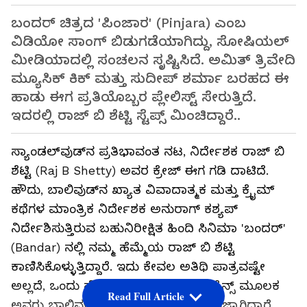
ಬಂದರ್ ಚಿತ್ರದ 'ಪಿಂಜಾರ' (Pinjara) ಎಂಬ
ವಿಡಿಯೋ ಸಾಂಗ್ ಬಿಡುಗಡೆಯಾಗಿದ್ದು, ಸೋಷಿಯಲ್
ಮೀಡಿಯಾದಲ್ಲಿ ಸಂಚಲನ ಸೃಷ್ಟಿಸಿದೆ. ಅಮಿತ್ ತ್ರಿವೇದಿ
ಮ್ಯೂಸಿಕ್ ಕಿಕ್ ಮತ್ತು ಸುದೀಪ್ ಶರ್ಮಾ ಬರಹದ ಈ
ಹಾಡು ಈಗ ಪ್ರತಿಯೊಬ್ಬರ ಪ್ಲೇಲಿಸ್ಟ್ ಸೇರುತ್ತಿದೆ.
ಇದರಲ್ಲಿ ರಾಜ್ ಬಿ ಶೆಟ್ಟಿ ಸ್ಟೆಪ್ಸ್ ಮಿಂಚಿದ್ದಾರೆ..
ಸ್ಯಾಂಡಲ್‌ವುಡ್‌ನ ಪ್ರತಿಭಾವಂತ ನಟ, ನಿರ್ದೇಶಕ ರಾಜ್ ಬಿ
ಶೆಟ್ಟಿ (Raj B Shetty) ಅವರ ಕ್ರೇಜ್ ಈಗ ಗಡಿ ದಾಟಿದೆ.
ಹೌದು, ಬಾಲಿವುಡ್‌ನ ಖ್ಯಾತ ವಿವಾದಾತ್ಮಕ ಮತ್ತು ಕ್ರೈಮ್
ಕಥೆಗಳ ಮಾಂತ್ರಿಕ ನಿರ್ದೇಶಕ ಅನುರಾಗ್ ಕಶ್ಯಪ್
ನಿರ್ದೇಶಿಸುತ್ತಿರುವ ಬಹುನಿರೀಕ್ಷಿತ ಹಿಂದಿ ಸಿನಿಮಾ 'ಬಂದರ್'
(Bandar) ನಲ್ಲಿ ನಮ್ಮ ಹೆಮ್ಮೆಯ ರಾಜ್ ಬಿ ಶೆಟ್ಟಿ
ಕಾಣಿಸಿಕೊಳ್ಳುತ್ತಿದ್ದಾರೆ. ಇದು ಕೇವಲ ಅತಿಥಿ ಪಾತ್ರವಷ್ಟೇ
ಅಲ್ಲದೆ, ಒಂದು ಹೈ-ವೋಲ್ಟೇಜ್ ಡ್ಯಾನ್ಸ್ ಸೀಕ್ವೆನ್ಸ್ ಮೂಲಕ
Read Full Article
ಅವರು ಬಾಲಿವುಡ್ ಪ್ರೇಕ್ಷಕರನ್ನು ರಂಜಿಸಲು ಸಜ್ಜಾಗಿದ್ದಾರೆ.