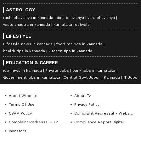
ASTROLOGY
rashi bhavishya in kannada
dina bhavishya
vara bhavishya
vastu shastra in kannada
karnataka festivals
LIFESTYLE
Lifestyle news in kannada
food recipes in kannada
health tips in kannada
kitchen tips in kannada
EDUCATION & CAREER
job news in kannada
Private Jobs
bank jobs in karnataka
Government jobs in karnataka
Central Govt Jobs in Kannada
IT Jobs
About Website
About Tv
Terms Of Use
Privacy Policy
CSAM Policy
Complaint Redressal - Website
Complaint Redressal - TV
Compliance Report Digital
Investors