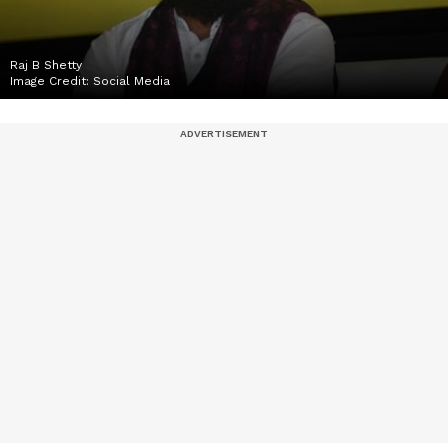
Raj B Shetty
Image Credit:
Social Media