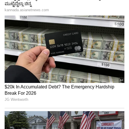
LATEST VIDEOS
"ರಾಜಕೀಯ ಬೇಡ, ಸಿನಿಮಾನೇ ಪ್ರಾಣ":
ಕನಕೋತ್ಸವದಲ್ಲಿ ರಿಷಬ್ ಶೆಟ್ಟಿ | Rishab
Shetty speech | Suvarna News
ಶೇ.50 ರಿಂದ ಶೇ.18 ಕ್ಕೆ TAX ಇಳಿಕೆ: ಮೋದಿ-
ಟ್ರಂಪ್ ಐತಿಹಾಸಿಕ ಒಪ್ಪಂದ | India US
Trade Deal | Party Rounds