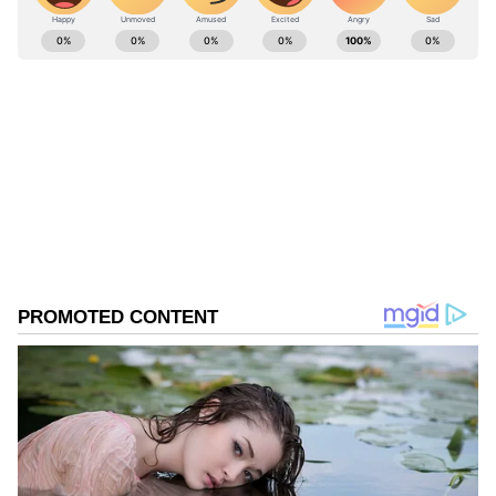
ABOUT THE AUTHOR
Shriram Bhat
SB
ಏಷ್ಯಾನೆಟ್ ಸುವರ್ಣನ್ಯೂಸ್.ಕಾಮ್‌ನಲ್ಲಿ ಉಪ ಸಂಪಾದಕ. ಸಿನಿಮಾ,
ಲೈಫ್‌ಸ್ಟೈಲ್, ರಾಜಕೀಯ ಸುದ್ದಿಗಳ ಬಗ್ಗೆ ಹೆಚ್ಚಿನ ಗಮನ
ನೀಡುತ್ತಿದ್ದೇನೆ. ಇಂಡಿಯನ್ ಎಕ್ಸ್‌ಪ್ರೆಸ್‌, ಒನ್‌ ಇಂಡಿಯಾ ಕನ್ನಡ
ಹಾಗೂ ವಿಜಯ ಕರ್ನಾಟಕ ವೆಬ್‌ನಲ್ಲಿ ಕೆಲಸ ಮಾಡಿದ ಅನುಭವವಿದೆ.
ರಾಜ್ ಬಿ. ಶೆಟ್ಟಿ
ಕಳೆದ 15 ವರ್ಷಗಳಿಂದ ನಿರಂತರ ಬರವಣಿಗೆ ಉದ್ಯೋಗದಲ್ಲಿದ್ದೇನೆ.
ಸ್ಯಾಂಡಲ್‌ವುಡ್
ಬಾಲಿವುಡ್
ವೈರಲ್ ಸುದ್ದಿ
ಸುದ್ದಿ ಮಾಧ್ಯಮವಲ್ಲದೇ ಮನರಂಜನಾ ಮಾಧ್ಯಮದಲ್ಲೂ ಕೆಲಸ
Published :
May 29 2026, 11:13 AM IST
ಮಾಡಿದ್ದೇನೆ. ಉತ್ತರ ಕನ್ನಡ ಜಿಲ್ಲೆ ಶಿರಸಿ ಹುಟ್ಟೂರು. ಕರ್ನಾಟಕ
ವಿಶ್ವವಿದ್ಯಾಲಯ, ಧಾರವಾಡದಿಂದ ಕಲಾ ವಿಭಾಗದಲ್ಲಿ ಪದವಿ
ಪಡೆದಿದ್ದೇನೆ. ಸಾಮಾಜಿಕ ಕಳಕಳಿಗೆ ಹೆಚ್ಚಿನ ಆದ್ಯತೆ, ಮಾನವೀಯತೆಗೆ
ಮೊದಲ ಪ್ರಾಶಸ್ತ್ಯ.
Related Articles
Shocking: ಯಾರಿವನು?.. ಒಂದೇ ಚಿತ್ರದ ಮೂಲಕ
ವಿಜಯ್, ಐಶ್ವರ್ಯಾ ರೈ ಹಿಂದಿಕ್ಕಿ ನಂಬರ್ 1ಪಟ್ಟಕ್ಕೇರಿದ