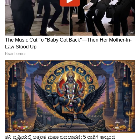
ಈಗಿನಿಂದಲೇ ಸಿನಿರಸಿಕರು ತುದಿಗಾಲಿನಲ್ಲಿ ಕಾಯುತ್ತಿದ್ದಾರೆ.
ಸ್ಯಾಂಡಲ್‌ವುಡ್ ನಟರೊಬ್ಬರು ಬಾಲಿವುಡ್‌ನ ಈ ಮಟ್ಟದ
ದೊಡ್ಡ ಪ್ರಾಜೆಕ್ಟ್‌ನಲ್ಲಿ ಕಾಣಿಸಿಕೊಳ್ಳುತ್ತಿರುವುದು ಕನ್ನಡಿಗರಿಗೆ
ನಿಜಕ್ಕೂ ಹೆಮ್ಮೆಯ ವಿಷಯ!
ಸಾಲು ಸಾಲು ಸೋಲು...
ಯಶ್‌ ‘ಟಾಕ್ಸಿಕ್‌’ ನೋಡಿ ಫ್ಯಾನ್ಸ್‌
ಅರುಣಾಚಲಕ್ಕೆ ಹೋದ ನಟಿ
ಫಿದಾ: ನೆಟ್ಟಿಗರು ಮಾತ್ರ ‘KGF on
ಶ್ರೀಲೀಲಾ: ವಿಶೇಷ ಪೂಜೆ,
Steroids’ ಅಂತಿದ್ದಾರೆ!
ಅಷ್ಟಕ್ಕೂ ಏನಾಯ್ತು?
ನಿರ್ದೇಶಕಿ ಗೀತೂ ಮೋಹನ್‌ದಾಸ್
ರಾಕಿ ಬಳಗಕ್ಕೆ ಯಶ್‌ 'ರಾಕಿಂಗ್‌'
ಕಣ್ಣೀರು ಹಾಕಿದ್ದೇಕೆ? ಟಾಕ್ಸಿಕ್
ಗಿಫ್ಟ್‌..: 'ಟಾಕ್ಸಿಕ್‌' ಬಗ್ಗೆ ಮೊದಲ
'ಸ್ಪೆಷಲ್ ಲೇಡೀಸ್' ನಾಯಕಿಯರು
ಬಾರಿಗೆ ಮೌನ ಮುರಿದ 'ಅಣ್ತಮ್ಮ'
ಹೇಳಿದ್ದೇನು?