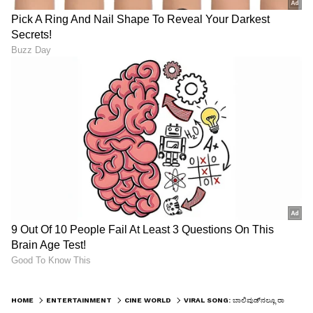
HOME
ENTERTAINMENT
CINE WORLD
VIRAL SONG: ಬಾಲಿವುಡ್‌ನಲ್ಲೂ ರಾಜ್ ಬಿ ಶೆಟ್ಟಿ ಕಮಾಲ್, 'ಪಿಂಜರ' ಸಾಂಗ್ ರಂಗು, ಇಡೀ ದೇಶಕ್ಕೇ ಕನ್ನಡಿಗನ ಗುಂಗು!