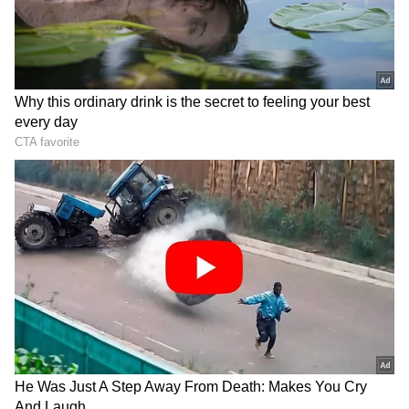
ಯುವ ನಟ!
Shocking: 50 ಕೋಟಿಯ ಪ್ರವೇಟ್‌
ಜೆಟ್‌ನಲ್ಲಿಓಡಾಡುವ ಈ ನಟಿ CA ಆಗ್ಬೇಕಿತ್ತು, ಆದ್ರೆ
ಸೂಪರ್ ಸ್ಟಾರ್ ಆಗಿದ್ದು ಹೇಗೆ?
DOWNLOAD APP
ಕನ್ನಡ ಸಿನಿಮಾ (
Kannada Cinema News
), ಟಿವಿ
ಕಾರ್ಯಕ್ರಮಗಳು (
Kannada TV Shows
), ಸೆಲೆಬ್ರಿಟಿ
ಸುದ್ದಿಗಳು ಮತ್ತು ಇತ್ತೀಚಿನ ಸುದ್ದಿಗಳಿಗಾಗಿ ಏಷ್ಯಾನೆಟ್
ಸುವರ್ಣ ನ್ಯೂಸ್‌ನಲ್ಲಿ ಮನರಂಜನಾ ವಿಭಾಗ ನೋಡಿ.
ಸಿನಿಮಾ ವಿಮರ್ಶೆಗಳು (
Kannada Movies Review
),
ತಾರೆಯರ ಸಂದರ್ಶನಗಳು, ಧಾರಾವಾಹಿ ಅಪ್‌ಡೇಟ್ಸ್‌,
ತೆರೆಮರೆಯ ಕಥೆಗಳು,
OTT ರಿಲೀಸ್‌
ಗಳ ಬಗ್ಗೆ
ಮಾಹಿತಿಯೂ ಇಲ್ಲಿದೆ.