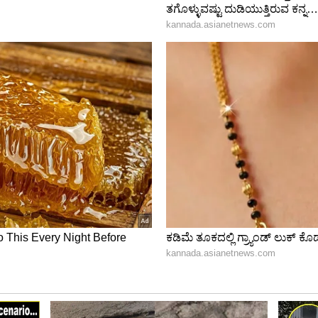
 ಮಾಡೋದಲ್ವಾ..? ಹೀಗಿರುವಾಗ ಇಲ್ಲಿ ಮಾತ್ರ ಅಹಂಕಾರದ
 ಉತ್ತರವಿದೆ.
ಕೆ ಬಣ್ಣ ಹಚ್ಚಿ ಕೌರವೇಂದ್ರನಾಗಿ ನಾಟಕಗಳಲ್ಲಿ ಅಬ್ಬರಿಸಿ
ಣಕ್ಕೆ ನಿಜ ಬದುಕು ಹಾಳಾಗುತ್ತಾ ಹೋಯ್ತು. ಅದೊಂದು ಪಾತ್ರ
ಟು ಕಷ್ಟವನ್ನು ಎದುರಿಸಬೇಕಾಗಿ ಬಂತು ಅಂತ ಹೇಳಿಕೊಂಡಿದ್ದಾರೆ
್ಲಿ ಇವರು ಸಹ ನಾಟಕಕ್ಕಾಗಿ ದುರ್ಯೋಧನನ ಪಾತ್ರ
 ಬಿಡ್ತಂತೆ.. ಕೌರವೇಂದ್ರನಾಗಿ ಬಣ್ಣ ಹಚ್ಚಿದ್ರಿಂದ ಇವರ ಬದುಕಲ್ಲಿ
ನ ಅವರೇ ಹೇಳಿದ್ದಾರೆ
ದಲೆ ದರ್ಶನ್ ಬದುಕು ಹಳಿ ತಪ್ತಿದೆ ಅಂತ ಹಳ್ಳಿಯ ನಾಟಕ ಕಲಾವಿದರು
ಕೊಡ್ತಿದ್ದಾರೆ. ದರ್ಶನ್ ಮುಂದೆ ಏನ್ ಮಾಡ್ಬೇಕು..? ಏನ್ ಮಾಡಿದ್ರೆ
ೊಳ್ಳೋಕೆ ಸಾಧ್ಯ ಅಂತ ಸಲಹೆ ಕೊಟ್ಟಿದ್ದಾರೆ. ಕಟ್ಟ
ರಾಣಿಕ ಪಾತ್ರ ಮಾಡ್ಬೇಕು.. ಸೌಮ್ಯ ಸ್ವಭಾವದ ಪಾತ್ರದಲ್ಲಿ
ೌರವ ಕಂಟದಿಂದ ಪಾರಾಗ್ತಾನೆ- ಇದು ಗ್ರಾಮೀಣ ನಾಟಕ ಕಲಾವಿದರ
ಡ್ತಾನ ಅನ್ನೋದಕ್ಕೆ ಕಾಲವೇ ಉತ್ತರಿಸಬೇಕು.