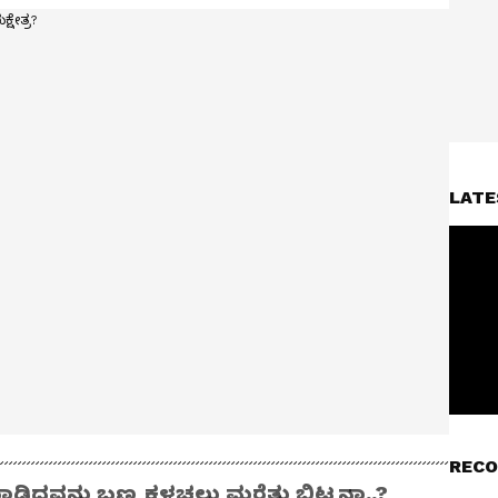
LATE
RECO
ಾಡಿದವನು ಬಣ್ಣ ಕಳಚಲು ಮರೆತು ಬಿಟ್ಟನಾ..?