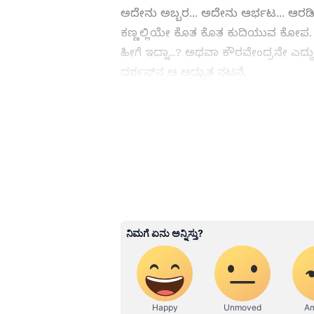
ಅದೇನು ಅಬ್ಬರ... ಅದೇನು ಆರ್ಭಟ... ಆರಡಿ ಎ
ಕಣ್ಣಲ್ಲಿಯೇ ಕೊತ ಕೊತ ಕುದಿಯುವ ಕೋಪ. ಕ
ಹೀಗೆ ಇದ್ನಾ..? ಅಥವಾ ಕೌರವೇಂದ್ರನೇ ಎದ್ದ
ದರ್ಶನ್‌ನ ಆ ಅದ್ಭುತ ನಟನೆ.
ಕನ್ನಡ ಸಿನಿಮಾ (
Kannada Cinema
Shows
), ಸೆಲೆಬ್ರಿಟಿ ಸುದ್ದಿಗಳು ಮತ್ತ
ಮನರಂಜನಾ ವಿಭಾಗ ನೋಡಿ. ಸಿನಿಮಾ 
ತಾರೆಯರ ಸಂದರ್ಶನಗಳು, ಧಾರಾವಾಹಿ 
ಬಗ್ಗೆ ಮಾಹಿತಿಯೂ ಇಲ್ಲಿದೆ.
ABOUT THE AUTHOR
SN
Suvarna News
ಇದನ್ನೂ ಓದಿ:
ಕೃಷ್ಣ ಜನ್ಮ ಸ್ಥಾನ ಸೇರಿದ ನ
ಆಗಿದ್ದ ಎಡವಟ್ಟು ಏನು?