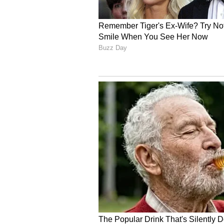
ಹೆದರುತ್ತಾ ಇದ್ದದ್ದು. ಆದ್ರೆ, ದರ್ಶನ್ ಕುರ
ಕೌರವೇಂದ್ರನಾಗಿ ಬಣ್ಣ ಹಚ್ಚಿ ನಟನೆಯಲ್ಲಿ ಅಬ್ಬ
ಅಭಿನಯಿಸಿದ್ದಾನೆ. ಒಂದೊಂದು ಸಿನಿಮಾದಲ್ಲಿ 
ಸಿನಿ ಜೀವನದಲ್ಲಿ ಆತನಿಗೆ ಒಂದು ದೊಡ್ಡ ಟರ
ಮೇಲೆ. ಆತನಲ್ಲಿದ್ದ ವರ್ಸಟೈಲ್ ನಟನ ಅನ
ಸಿನಿ ಬದುಕಿಗೆ ಸಿಹಿಯಾಗಿದ್ದ ಅದೇ ದುರ್ಯೊ
ಹಳಿ ತಪ್ಪಿರುವ ಬದುಕಿನ ಹಿಂದೆ ಆ ಪಾತ್ರವ
ಅನುಮಾನಕ್ಕೆ ಕಾರಣವಾಗಿರೋದು ಹಳ್ಳಿಗಳಲ್
ಕಾಡ್ತಿದ್ದ ಆ ಭಯ.
ಕೌರವೇಂದ್ರನ ಪಾತ್ರದಿಂದ ನಿಜ ಬದುಕಲ್
ದುರ್ಯೋಧನ ಅಂದಾಕ್ಷಣ ನೆನಪಿಗೆ ಬರೋ
ಮಾತಿಗೂ ಬೆಲೆ ಕೊಡದೇ..ಆನೆ ನಡೆದಿದ್ದೇ ದ
ಪಾತ್ರವನ್ನೂ ಮಾಡಿದವರಿಗೂ ಅಹಂಕಾರ ತಲೆಗ
ಜನರಿಗೆ ಇದೆ. ಅದೇ ಕಾರಣಕ್ಕೆ ದುರ್ಯೋಧ
ಹಾಕ್ತಾಯಿದ್ರಂತೆ. ಬೇರೆ ಪಾತ್ರಗಳಂತೆ ದರ್