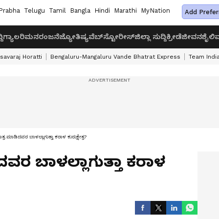
Prabha
Telugu
Tamil
Bangla
Hindi
Marathi
MyNation
Add Prefer
ದಿ
ಗ್ಯಾಲರಿ
ಮನರಂಜನೆ
ಜ್ಯೋತಿಷ್ಯ
ವೆಬ್‌ಸ್ಟೋರೀಸ್
ಜಿಲ್ಲಾ ಸುದ್ದಿ
ಕ್ರೀಡೆ
ಜೀವನಶೈಲಿ
ವ
savaraj Horatti
Bengaluru-Mangaluru Vande Bhatrat Express
Team India
್ರ ಮಾಡಿದವರ ಬಾಳಲ್ಲಾಗುತ್ತಾ ಕರಾಳ ಕುರುಕ್ಷೇತ್ರ?
ವರ ಬಾಳಲ್ಲಾಗುತ್ತಾ ಕರಾಳ