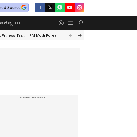
red Source
ಾಣಿಜ್ಯ
 Fitness Test
PM Modi Foreign Travel Expenditure
Valmiki Corporatio