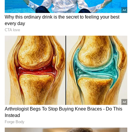
DOWNLOAD APP
ಕನ್ನಡ ಸಿನಿಮಾ (
Kannada Cinema News
), ಟಿವಿ
ಕಾರ್ಯಕ್ರಮಗಳು (
Kannada TV Shows
), ಸೆಲೆಬ್ರಿಟಿ
ಸುದ್ದಿಗಳು ಮತ್ತು ಇತ್ತೀಚಿನ ಸುದ್ದಿಗಳಿಗಾಗಿ ಏಷ್ಯಾನೆಟ್
ಸುವರ್ಣ ನ್ಯೂಸ್‌ನಲ್ಲಿ ಮನರಂಜನಾ ವಿಭಾಗ ನೋಡಿ.
ಸಿನಿಮಾ ವಿಮರ್ಶೆಗಳು (
Kannada Movies Review
),
ತಾರೆಯರ ಸಂದರ್ಶನಗಳು, ಧಾರಾವಾಹಿ ಅಪ್‌ಡೇಟ್ಸ್‌,
ತೆರೆಮರೆಯ ಕಥೆಗಳು,
OTT ರಿಲೀಸ್‌
ಗಳ ಬಗ್ಗೆ
ಮಾಹಿತಿಯೂ ಇಲ್ಲಿದೆ.
ನಿಜವಾಗಿ ಹೇಳಬೇಕು ಎಂದರೆ, ನಾನು 2018 ರಿಂದ 4
ವರ್ಷಗಳ ಗ್ಯಾಪ್ ತೆಗೆದುಕೊಂಡಿದ್ದು ಉದ್ದೇಶಪೂರ್ವಕವಾಗಿ