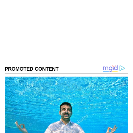
Shriram Bhat
SB
ಏಷ್ಯಾನೆಟ್ ಸುವರ್ಣನ್ಯೂಸ್.ಕಾಮ್‌ನಲ್ಲಿ ಉಪ ಸಂಪಾದಕ. ಸಿನಿಮಾ,
ಲೈಫ್‌ಸ್ಟೈಲ್, ರಾಜಕೀಯ ಸುದ್ದಿಗಳ ಬಗ್ಗೆ ಹೆಚ್ಚಿನ ಗಮನ
ನೀಡುತ್ತಿದ್ದೇನೆ. ಇಂಡಿಯನ್ ಎಕ್ಸ್‌ಪ್ರೆಸ್‌, ಒನ್‌ ಇಂಡಿಯಾ ಕನ್ನಡ
ಹಾಗೂ ವಿಜಯ ಕರ್ನಾಟಕ ವೆಬ್‌ನಲ್ಲಿ ಕೆಲಸ ಮಾಡಿದ ಅನುಭವವಿದೆ.
ಬಾಲಿವುಡ್
ಕಳೆದ 15 ವರ್ಷಗಳಿಂದ ನಿರಂತರ ಬರವಣಿಗೆ ಉದ್ಯೋಗದಲ್ಲಿದ್ದೇನೆ.
ಶಾರುಖ್ ಖಾನ್
ಸುದ್ದಿ ಮಾಧ್ಯಮವಲ್ಲದೇ ಮನರಂಜನಾ ಮಾಧ್ಯಮದಲ್ಲೂ ಕೆಲಸ
Published :
Dec 23 2023, 03:46 PM IST
ಮಾಡಿದ್ದೇನೆ. ಉತ್ತರ ಕನ್ನಡ ಜಿಲ್ಲೆ ಶಿರಸಿ ಹುಟ್ಟೂರು. ಕರ್ನಾಟಕ
ವಿಶ್ವವಿದ್ಯಾಲಯ, ಧಾರವಾಡದಿಂದ ಕಲಾ ವಿಭಾಗದಲ್ಲಿ ಪದವಿ
ಪಡೆದಿದ್ದೇನೆ. ಸಾಮಾಜಿಕ ಕಳಕಳಿಗೆ ಹೆಚ್ಚಿನ ಆದ್ಯತೆ, ಮಾನವೀಯತೆಗೆ
ಮೊದಲ ಪ್ರಾಶಸ್ತ್ಯ.