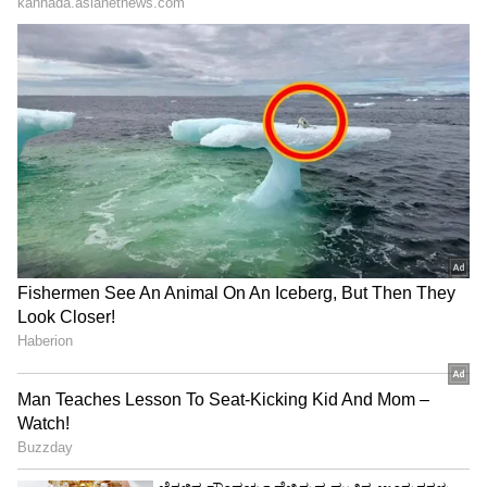
"ರಾಜಕೀಯ ಬೇಡ, ಸಿನಿಮಾನೇ ಪ್ರಾಣ":
ಕನಕೋತ್ಸವದಲ್ಲಿ ರಿಷಬ್ ಶೆಟ್ಟಿ | Rishab
Shetty speech | Suvarna News
ಶೇ.50 ರಿಂದ ಶೇ.18 ಕ್ಕೆ TAX ಇಳಿಕೆ: ಮೋದಿ-
ಟ್ರಂಪ್ ಐತಿಹಾಸಿಕ ಒಪ್ಪಂದ | India US
Trade Deal | Party Rounds
ಕಾಟೇರ ನಿರ್ದೇಶಕ ತರುಣ್ ಸುಧೀರ್ ಭವಿಷ್ಯ ಹೇಳಿದ
ಜಗಪತಿ ಬಾಬು; ದರ್ಶನ್ ಬಗ್ಗೆ ಏನು ಹೇಳಿದ್ರು ನೋಡಿ!