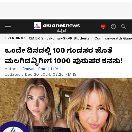
ಕನ್ನಡ
TRENDING :
CM DK Shivakumar-GKVK Students
Commonwealth Game
ಒಂದೇ ದಿನದಲ್ಲಿ 100 ಗಂಡಸರ ಜೊತೆ
ಮಲಗಿದವ್ಳಿಗೀಗ 1000 ಪುರುಷರ ಕನಸು!
Author :
Bhavani Bhat
|
Life
Updated :
Dec 20 2024, 03:26 PM IST