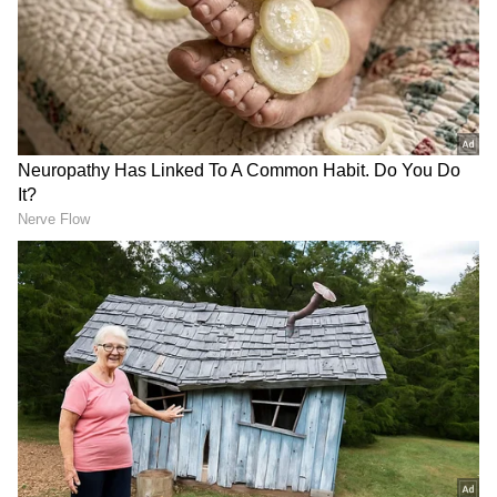
Vastu Tips: ನಿಮ್ಮ ಸ್ನಾನಗೃಹದಲ್ಲಿ
Patola Blouse: ಮಳೆಗಾಲದಲ್ಲಿ
ಈ 7 ವಸ್ತುಗಳನ್ನು ಇಟ್ಟರೆ ದಾರಿದ್ರ್ಯ
ಕಾಟನ್ ಸಿಲ್ಕ್ ಸೀರೆಗೆ ಮ್ಯಾಚ್
ತಪ್ಪಿದ್ದಲ್ಲ! ಕೂಡಲೇ ಇವುಗಳನ್ನ
ಮಾಡಿ 6 ಪಟೋಲಾ ಬ್ಲೌಸ್:
ಹೊರಹಾಕಿ
ಸಖತ್ ಆಗಿ ಕಾಣಿ
ಇದರ ಹೊರತಾಗಿಯೂ ಲಿಲಿ ಫಿಲಿಪ್ಸ್ 2025ರಲ್ಲಿ ರೆಕಾರ್ಡ್