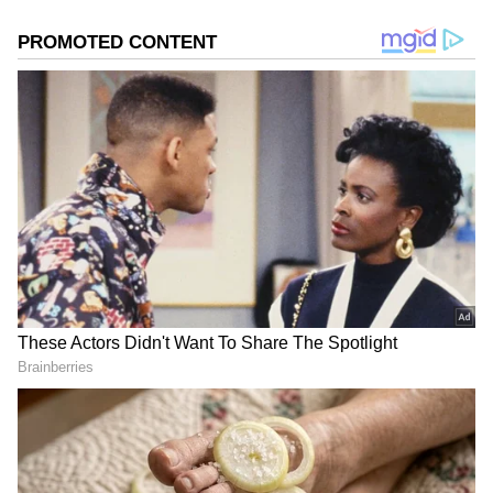
ಎಂದಿದ್ದಾರೆ.
DOWNLOAD APP
RECOMMENDED STORIES