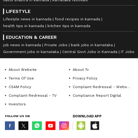
vastu shastra in kannada
karnataka festivals
LIFESTYLE
Lifestyle news in kannada
food recipes in kannada
health tips in kannada
kitchen tips in kannada
EDUCATION & CAREER
job news in kannada
Private Jobs
bank jobs in karnataka
Government jobs in karnataka
Central Govt Jobs in Kannada
IT Jobs
About Website
About Tv
Terms Of Use
Privacy Policy
CSAM Policy
Complaint Redressal - Website
Complaint Redressal - TV
Compliance Report Digital
Investors
FOLLOW US ON
DOWNLOAD APP