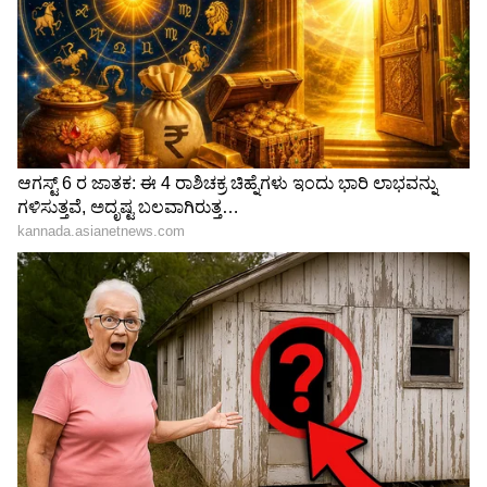
"ರಾಜಕೀಯ ಬೇಡ, ಸಿನಿಮಾನೇ ಪ್ರಾಣ":
ಕನಕೋತ್ಸವದಲ್ಲಿ ರಿಷಬ್ ಶೆಟ್ಟಿ | Rishab
Chanakya Niti : ಸುಖ ಸಂಸಾರಕ್ಕೆ ಅದೂ ಬೇಕಂತೆ!
Shetty speech | Suvarna News
ಆಚಾರ್ಯ ಚಾಣಕ್ಯ ಏನ್‌ ಹೇಳ್ತಾರೆ ಕೇಳಿ
ಶೇ.50 ರಿಂದ ಶೇ.18 ಕ್ಕೆ TAX ಇಳಿಕೆ: ಮೋದಿ-
ಟ್ರಂಪ್ ಐತಿಹಾಸಿಕ ಒಪ್ಪಂದ | India US
Trade Deal | Party Rounds