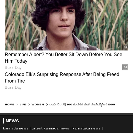
HOME
LIFE
WOMEN
ಒಂದೇ ದಿನದಲ್ಲಿ 100 ಗಂಡಸರ ಜೊತೆ ಮಲಗಿದವ್ಳಿಗೀಗ 1000 ಪುರುಷರ ಕನಸು!
NEWS
kannada news
latest kannada news
karnataka news