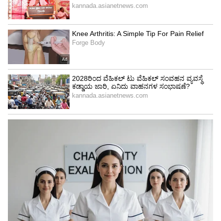
ಗುಡುಗಿದ್ದಾರೆ.
ಹೊಟೇಲ್’ನಲ್ಲಿ ವೈಟರ್ ಆಗಿದ್ದಾಕೆ ಈಗ 100 ಕೋಟಿಯ
ಒಡತಿ… ಜಗತ್ಪ್ರಸಿದ್ಧ ಆಟಗಾರನ ಗರ್ಲ್ ಫ್ರೆಂಡ್!