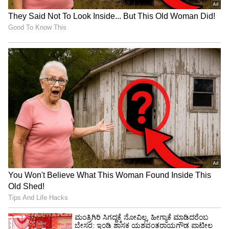
ಇವಳೇನು ಇಂಥ ಕೆಲಸ ಮಾಡುತ್ತಿರುವ ಮೊದಲಿಗಳಲ್ಲ.
2004ರಲ್ಲಿ ಪೋಲೆಂಡ್‌ನಲ್ಲಿ ನಡೆದ ಒಂದು ಲೈಂಗಿಕ
ಸಾಹಸದಲ್ಲಿ ಲಿಸಾ ಸ್ಪಾರ್ಕ್ಸ್ 919 ಪುರುಷರೊಂದಿಗೆ ಮಲಗಿ
ಉರುಳಾಡಿದ್ದಳು. ಇದು ಒಂದು ದಿನದಲ್ಲಿ ಅತಿ ಹೆಚ್ಚಿನ ಲೈಂಗಿಕ
ಪಾಲುದಾರರನ್ನು ಹೊಂದಿದ ಪ್ರಸ್ತುತ ವಿಶ್ವ ದಾಖಲೆ. ಇದನ್ನು
ಮುರಿಯುವ ಗುರಿಯನ್ನು ಫಿಲಿಪ್ಸ್ ಹೊಂದಿದ್ದಾಳೆ.
ಈ ಇವೆಂಟ್‌ ಅನ್ನು "ಓನ್ಲೀ ಫ್ಯಾನ್ಸ್‌ʼ ಎಂಬ ಫ್ಲ್ಯಾಟ್‌ಫಾರ್ಮ್‌
ಹೋಸ್ಟ್‌ ಮಾಡಿತ್ತು. ಇದರ ವಿಡಿಯೋಗಳೂ ಅದರ ಬಳಿಯೇ
ಇವೆ. ಇದು ಅದನ್ನು ಬೇರೆಯೇ ರೀತಿಯ ವ್ಯಾಪಾರಕ್ಕೆ
ಬಳಸುತ್ತದೆ. ಈ ವೇದಿಕೆ ಲಿಲಿಗೆ ಈ ಕೆಲಸಕ್ಕಾಗಿ 20 ಲಕ್ಷ
ಡಾಲರ್‌ ನೀಡಿದೆ. ಇದು ಸಣ್ಣ ಮೊತ್ತವಲ್ಲ. ಹೀಗಾಗಿಯೇ ಲಿಲಿ
ಈ ಸಾಹಸಕ್ಕೆ ಮುಂದಾಗಿದ್ದು. ಆದರೆ ಇದರಿಂದ ರೊಚ್ಚಿಗೆದ್ದ
ಕೆಲವರು "ಓನ್ಲಿ ಫ್ಯಾನ್ಸ್‌ ಅನ್ನು ಬ್ಯಾನ್‌ ಮಾಡಬೇಕು" ಎಂದು