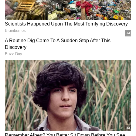
DOWNLOAD APP
ಆರೋಗ್ಯ
, ಸೌಂದರ್ಯ, ಫಿಟ್‌ನೆಸ್,
ಕಿಚನ್ ಟಿಪ್ಸ್‌
,
ಸಂಬಂಧ
,
ಫ್ಯಾಷನ್
,
ರೆಸಿಪಿ
ಅಪ್ಡೇಟ್‌ಗಳಿಗಾಗಿ
ಏಷ್ಯಾನೆಟ್ ಸುವರ್ಣ ನ್ಯೂಸ್‌ ಫಾಲೋ ಮಾಡಿ.
ಸಂಪೂರ್ಣ ಮಾಹಿತಿ ಒಂದೇ ಕ್ಲಿಕ್‌ನಲ್ಲಿ ಲಭ್ಯ. ಏಷ್ಯಾನೆಟ್
ಸುವರ್ಣ ನ್ಯೂಸ್ ಅಧಿಕೃತ ಆ್ಯಪ್ ಡೌನ್‌ಲೋಡ್ ಮಾಡಿ
ಇತ್ತೀಚೆಗೆ ತಾಲೂಕಿನ ಚಂದಗುಳಿ ಗ್ರಾಪಂ ವ್ಯಾಪ್ತಿಯ ಸಾವಿತ್ರಿ
ಹಾಗು ಎಲ್ಲಾ ಅಪ್‌ಡೇಟ್ ಗಳನ್ನು ಪಡೆಯಿರಿ.
ಮತ್ತು ಗೋಪಾಲಕೃಷ್ಣ ಹಂಗಾರಿ ಜೂಜಿನಬೈಲ್‌ ಎಂಬವರ
ಪುತ್ರ, ಪ್ರಕಾಶ ಹಂಗಾರಿ ಅವರೊಂದಿಗೆ ಸೋನಿಯಾ ಮಿಶ್ರಾ
ಮತ್ತು ಅಂಜನಿಕುಮಾರ ಮಿಶ್ರಾ ಅವರ ಸುಪುತ್ರಿ ಜಾಹ್ನವಿ
ಮಿಶ್ರಾ ವಿವಾಹ ಕಾರ್ಯಕ್ರಮವು ಉತ್ತರ ಪ್ರದೇಶದ