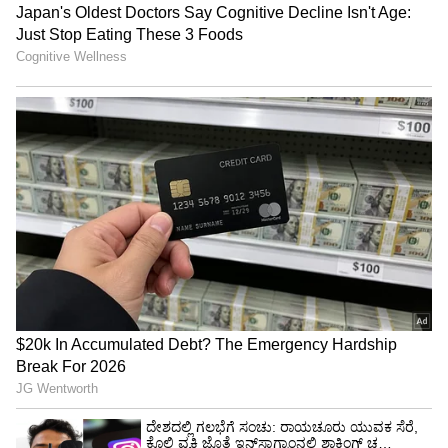
Shetty speech | Suvarna News
ಶೇ.50 ರಿಂದ ಶೇ.18 ಕ್ಕೆ TAX ಇಳಿಕೆ: ಮೋದಿ-
ಟ್ರಂಪ್ ಐತಿಹಾಸಿಕ ಒಪ್ಪಂದ | India US
Trade Deal | Party Rounds