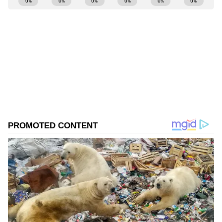
Kannadaprabha News
KN
1967ರ ನವೆಂಬರ್ 4ರಂದು ಆರಂಭವಾದ ಕನ್ನಡಪ್ರಭ ಕನ್ನಡ
ಪತ್ರಿಕೋದ್ಯಮದಲ್ಲಿಯೇ ವಿಶೇಷ ಛಾಪು ಮೂಡಿಸಿದ ಕನ್ನಡ ದಿನ
ಪತ್ರಿಕೆ. ದೇಶ, ವಿದೇಶ, ವಾಣಿಜ್ಯ, ಕ್ರೀಡೆ, ಮನೋರಂಜನೆ ಸೇರಿ
ವೈವಿಧ್ಯಮಯ ಸುದ್ದಿಗಳ ಹೂರಣ ಹೊತ್ತು ತರುವ ಕನ್ನಡಪ್ರಭ,
ಉತ್ತರ ಕನ್ನಡ
ಕನ್ನಡಿಗರ ಅಸ್ಮಿತೆಯ ಸಂಕೇತ. ಸದಾ ಕರುನಾಡು, ನುಡಿ, ಸಂಸ್ಕೃತಿ
ಮದುಮಗಳು
ಪರ ಧ್ವನಿ ಎತ್ತುವ ಕನ್ನಡಪ್ರಭ ದಿನ ಪತ್ರಿಕೆಯಲ್ಲಿ ಪ್ರಕಟಗೊಳ್ಳುವ
ಸುದ್ದಿಗಳು ಸುವರ್ಣ ನ್ಯೂಸ್ ವೆಬ್‌ಸೈಟಲ್ಲೂ ಲಭ್ಯ.
ರೈತರಿಗೆ ಕನ್ಯೆ ಕೊಡಲಿ, ಜನರ ಮನಸ್ಸು ಬದಲಾಗಲಿ:
ಬಾಳೆಹಣ್ಣಿನ ಮೇಲೆ ಬರೆದು ರಥದ ಮೇಲೆ ಎಸೆದ ರೈತರು
ಪ್ರಕಾಶ-ಜಾಹ್ನವಿ: