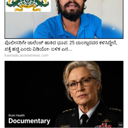
Silver Bracelet: ಫ್ಲೋರಲ್
ಕೇವಲ 1 ಗ್ರಾಂನಲ್ಲಿ ಸಿಗುವ
ಸಿಲ್ವರ್ ಡಿಸೈನ್‌ನ ಆಕರ್ಷಕ
ಸಿಂಪಲ್ ಉಂಗುರಗಳು, ಡೈಲಿ
ಆಯ್ಕೆಗಳು, ನೋಡಿದ್ರೆ ಫಿದಾ
ವೇರ್‌ಗೆ ಫೆಂಟಾಸ್ಟಿಕ್ ಲುಕ್
ಆಗ್ತೀರಾ!
ಮಾಡಿಟ್ಟ ಚಪಾತಿ ಬೇಗ
ಮನೆಯ ಬಾಗಿಲಿಗೆ ಇದೊಂದು
ಗಟ್ಟಿಯಾಗತ್ತಾ? ಹೆಚ್ಚಿನವರು
ಬೇರು ಕಟ್ಟಿದರೆ ಸಾಕು;
ಮಾಡ್ತಿರೋ ನಾಲ್ಕು ತಪ್ಪು ತಿಳಿಸಿದ
ಮನೆಯೊಳಕ್ಕೆ ಹಾವು ಬರೋದಿಲ್ಲ!
ಮಾಸ್ಟರ್​ಷೆಫ್​
ಗೊತ್ತಾ ಈ ರಹಸ್ಯ?
LATEST VIDEOS
"ರಾಜಕೀಯ ಬೇಡ, ಸಿನಿಮಾನೇ ಪ್ರಾಣ":
ಕನಕೋತ್ಸವದಲ್ಲಿ ರಿಷಬ್ ಶೆಟ್ಟಿ | Rishab