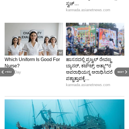
ಮಹಿಳೆಯನ್ನು ಎರಡನೇ ದರ್ಜೆಯ ಪ್ರಜೆಯಾಗಿ
ಪರಿಗಣಿಸಲಾಗಿದೆ, ಅದರಲ್ಲೂ ವಿಶೇಷವಾಗಿ ರಾಜಕೀಯ
ಕ್ಷೇತ್ರದಲ್ಲಿ. ಆದಾಗ್ಯೂ ಇಲ್ಲಿ ಮಹತ್ವಾಕಾಂಕ್ಷೆಯುಳ್ಳ
ಕಪ್ಪುವರ್ಣೀಯ ಮಹಿಳೆಯ ಜೀವನ ಮತ್ತು ಹೋರಾಟವನ್ನು
ಲೇಖಕರು ಚಿತ್ರಿಸುವಲ್ಲಿ ಉದಾರತೆ ತೋರಿದ್ದಾರೆ.
PREV
NEXT