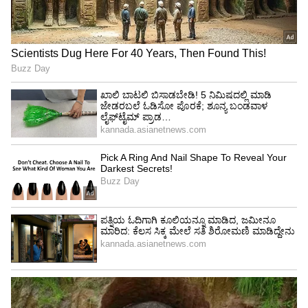
US President; ಕಮಲಾ ಹ್ಯಾರಿಸ್‌ಗೆ
ಅಧಿಕಾರ ಹಸ್ತಾಂತರಿಸಿದ ಅಮೆರಿಕ
ಅಧ್ಯಕ್ಷ ಜೋ ಬೈಡೆನ್!
ಕಾನೂನು ಪದವಿ ಪಡೆದ ಸ್ವಲ್ಪ ಸಮಯದ ನಂತರ
ಕ್ಯಾಲಿಫೋರ್ನಿಯಾದಲ್ಲಿ ವಕೀಲೆಯಾಗಿ ಕಮಲಾ ಕೆಲಸ