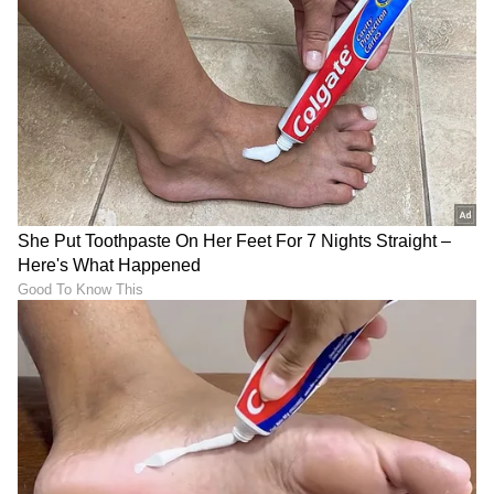
ಕೆಸರಿನಲ್ಲಿ ಬೆಳೆದ ಕಮಲ
ಮಹಿಳೆಯ ಮನೋಸ್ಥೈರ್ಯವನ್ನು ಕುಗ್ಗಿಸುವ ಸರಳ ಮತ್ತು
ಅಗ್ಗದ ವಿಧಾನವೆಂದರೆ ಆಕೆಯ ಚಾರಿತ್ರ್ಯಹರಣ ಮಾಡುವುದು.
ಇದನ್ನೇ ಟ್ರಂಪ್ ಮತ್ತವರ ಹಿಂಬಾಲಕರು ಸಹ ಮಾಡಿದ್ದು.
ಟ್ರಂಪ್ ಕಮಲಾರನ್ನು ಕಮ್ಯುನಿಸ್ಟ್, ವಿದೇಶಿ ಆಕ್ರಮಣಕಾರರು
ಎಂದೆಲ್ಲಾ ಟೀಕಿಸಿದರು. ವಿಮರ್ಶಕರು ಸಹ ಆಕೆಯ
ಮಹತ್ವಾಕಾಂಕ್ಷೆಯ ಮನೋಭಾವವನ್ನು ಸ್ವೀಕರಿಸಲಿಲ್ಲ. ಕೆಲವು
ಧಾರ್ಮಿಕ ಮುಖಂಡರು ಆಕೆಯ ಮೇಲೆ ತುಂಬಾ ತುಚ್ಛ
ಮಾತುಗಳಿಂದ ದಾಳಿ ಮಾಡಿದರು.
ಬೈಡನ್‌ನಂತಹ ಪ್ರಜಾಪ್ರಭುತ್ವವಾದಿ ವ್ಯಕ್ತಿ ಉಪಾಧ್ಯಕ್ಷೆಯಾಗಿ
ಕಮಲಾ ಅವರನ್ನೇ ಯಾಕೆ ಆಯ್ಕೆ ಮಾಡಿದರು ಎಂಬ ಪ್ರಶ್ನೆ
ಪದೇ ಪದೆ ಮುನ್ನಲೆಗೆ ಬರುತ್ತದೆ. ಅದಕ್ಕೆ ಕಾರಣ ಕಮಲಾಗಿದ್ದ
ಶಾಸಕಾಂಗ, ಕಾರ್ಯಾಂಗ ಮತ್ತು ರಾಜಕೀಯ ಅನುಭವ.
ಗೆಲ್ಲುವ ಸಾಮರ್ಥ್ಯವೇ ಆಕೆಯ ದೊಡ್ಡ ಆಸ್ತಿಯಾಗಿತ್ತು. ಇದೇ
ಆಕೆಯನ್ನು ಉನ್ನತ ರಾಜಕಾರಣಿಯಾಗಿ ಮಾಡಿತು.