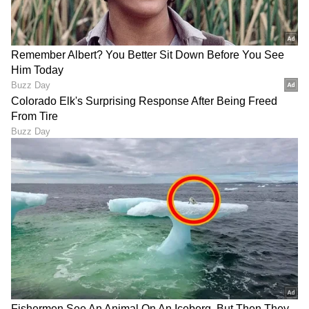
ಒಟ್ಟಾರೆ ನೀವು ಈ ಪುಸ್ತಕದ ಕೊನೆಯ ಅಧ್ಯಾಯವನ್ನು ಓದಿ
ಪುಸ್ತಕ ಮುಚ್ಚಿಡುವ ಹೊತ್ತಿಗೆ ಪ್ರಪಂಚದಾದ್ಯಂತ ಮಹಿಳೆಯರ
ಪಾಡು ಒಂದೇ ಎಂಬ ಕಟುವಾಸ್ತವ ನಿಮ್ಮ ಅರಿವಿಗೆ
ಬಂದಿರುತ್ತದೆ.
(ಆಶಾ ಕೃಷ್ಣಸ್ವಾಮಿ ಬರೆದಿರುವ ಇಂಗ್ಲಿಷ್ ಬರಹದ ಸಂಕ್ಷಿಪ್ತ
ಕನ್ನಡ ರೂಪ: ರಂಜಿತಾ)