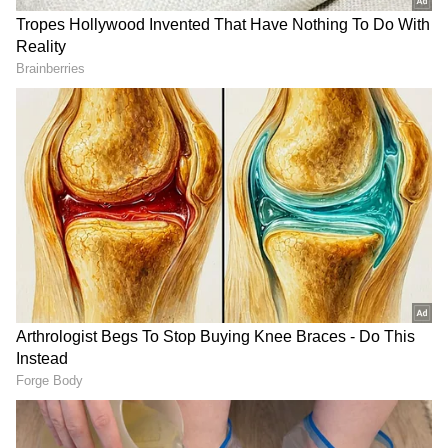
DOWNLOAD APP
ಆರೋಗ್ಯ
, ಸೌಂದರ್ಯ, ಫಿಟ್‌ನೆಸ್,
ಕಿಚನ್ ಟಿಪ್ಸ್‌
,
ಸಂಬಂಧ
,
ಫ್ಯಾಷನ್
,
ರೆಸಿಪಿ
ಅಪ್ಡೇಟ್‌ಗಳಿಗಾಗಿ
ಏಷ್ಯಾನೆಟ್ ಸುವರ್ಣ ನ್ಯೂಸ್‌ ಫಾಲೋ ಮಾಡಿ.
ಸಂಪೂರ್ಣ ಮಾಹಿತಿ ಒಂದೇ ಕ್ಲಿಕ್‌ನಲ್ಲಿ ಲಭ್ಯ. ಏಷ್ಯಾನೆಟ್
ಸುವರ್ಣ ನ್ಯೂಸ್ ಅಧಿಕೃತ ಆ್ಯಪ್ ಡೌನ್‌ಲೋಡ್ ಮಾಡಿ
ಹಾಗು ಎಲ್ಲಾ ಅಪ್‌ಡೇಟ್ ಗಳನ್ನು ಪಡೆಯಿರಿ.