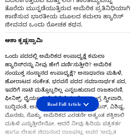
ಬದಲಾಗುತ್ತಿರುವ ಮತ್ತು ಲಿಂಗ ತಾರತಮ್ಯವನ್ನು
ತೊರೆದು ಮುನ್ನಡೆಯುತ್ತಿರುವ ಅಮೆರಿಕ ಪ್ರತಿನಿಧಿಯಾಗಿ
ಕಾಣಿಸುವ ಭಾರತೀಯ ಮೂಲದ ಕಮಲಾ ಹ್ಯಾರಿಸ್
ಜೀವನದ ಒಂದು ರೋಚಕ ಕಥನ.
ಆಶಾ ಕೃಷ್ಣಸ್ವಾಮಿ
ಒಂದು ಪದದಲ್ಲಿ ಅಮೆರಿಕದ ಉಪಾಧ್ಯಕ್ಷೆ ಕಮಲಾ
ಹ್ಯಾರಿಸ್‌ರನ್ನು ನೀವು ಹೇಗೆ ವರ್ಣಿಸುತ್ತೀರಿ? ಅಮೆರಿಕ
ಸಂಯುಕ್ತ ಸಂಸ್ಥಾನದ ಉಪಾಧ್ಯಕ್ಷೆ? ಅಸಾಧಾರಣ ಮಹಿಳೆ,
ಹೋರಾಟದ ಸಂಕೇತ, ಭರವಸೆ ಪದದ ಸಮಾನಾರ್ಥಕ ಪದ,
ಇವರಿಗೆ ಸಾಟಿ ಮತ್ತೊಬ್ಬರಿಲ್ಲ ಎನ್ನಬಹುದಾದ ರಾಜಕಾರಣಿ,
ಫೀನಿಕ್ಸ್, ಧೈರ್ಯವಂತೆ, ಕೆಚ್ಚೆದೆಯ ಹೆಣ್ಣು, ಉಗ್ರ ಸ್ತ್ರೀವಾದಿ,
Read Full Article
ಬುದ್ಧಿವಂತೆ, ಅತ್ಯಾಕರ್ಷಕ, ಕರಿಯರ ಚಾಂಪಿಯನ್, ವಿಶಿಷ್ಟ,
ಮೊನಚು, ಸೊಕ್ಕು, ಅಮೆರಿಕದ ಎರಡನೇ ಅತ್ಯಂತ ಶಕ್ತಿಶಾಲಿ
ಮಹಿಳೆ ಎನ್ನುತ್ತೀರೇನೋ. ಆದರೆ ನೀವು ಹಿರಿಯ ಪತ್ರಕರ್ತ
ಹಾಗೂ ಲೇಖಕ ಚಿದಾನಂದ ರಾಜಘಟ್ಟ ಅವರ ‘ಅದ್ಭುತ