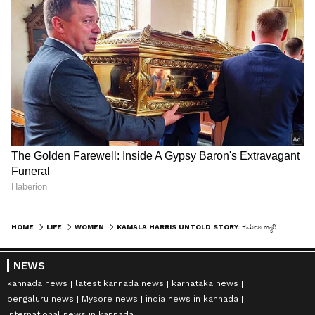
HOME
LIFE
WOMEN
KAMALA HARRIS UNTOLD STORY: ಕಮಲಾ ಹ್ಯಾರಿಸ್ ಅಸಾಧಾರಣ ಸಾಧನೆ ಚಿತ್ರಣ!
NEWS
kannada news
latest kannada news
karnataka news
bengaluru news
Mysore news
india news in kannada
international news in kannada