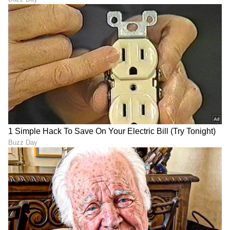
ಗುರುತನ್ನು ಉಳಿಸಿಕೊಳ್ಳುವ ಸಲುವಾಗಿ ಭಾರತೀಯ
ಪೌರಾಣಿಕ ಹೆಸರುಗಳನ್ನು ಇಟ್ಟಿದ್ದೇನೆಂದು ಒಮ್ಮೆ
ಹೇಳಿಕೊಂಡಿದ್ದರು. ಕಮಲ ಕೆಸರಿನಲ್ಲಿ ಬೆಳೆಯುತ್ತದೆ ಹಾಗೂ
ಶುದ್ಧತೆಯ ಸಂಕೇತವಾಗಿದೆ. ಕಮಲಾ ೨೦೨೦ರ ಚುನಾವಣಾ
ಪ್ರಚಾರದುದ್ದಕ್ಕೂ ರಾಜಕೀಯ ಕೆಸರೆರಚಾಟಕ್ಕೆ ಒಳಗಾದಾಗ
ಅದು ಸ್ಪಷ್ಟವಾಯಿತು. ಅಂದಹಾಗೆ ಕಮಲಾ ಅಯ್ಯರ್
ಹ್ಯಾರಿಸ್ ಆಗಿದ್ದ ಕಮಲಾ, ಕಮಲಾ ದೇವಿ ಹ್ಯಾರಿಸ್ ಆಗಿ
ಬದಲಾದರು. ಮನೆಯ ಆಧಾರಸ್ತಂಭವಾಗಿದ್ದ ತಾಯಿ
೨೦೦೯ರಲ್ಲಿ ಕ್ಯಾನ್ಸರ್‌ನಿಂದ ತೀರಿಕೊಂಡಾಗ ಕಮಲಾರ ಹಾದಿ
ಮತ್ತಷ್ಟು ಕಠಿಣವಾಯ್ತು. ಅಮೆರಿಕದ ಬಿಳಿಯನ್ನರು
ಕಮಲಾರನ್ನು ಫಾರಿನರ್, ಆ್ಯಂಕರ್ ಬೇಬಿ (ಅಮೆರಿಕದಲ್ಲಿ
ವಲಸಿಗರ ಮಕ್ಕಳನ್ನು ಕರೆಯುವ ಅವಹೇಳನಕಾರಿ ಪದಗಳು)
ಎಂದೆಲ್ಲಾ ಹೀಯಾಳಿಸಿದರು. ಟ್ರಂಪ್ ಕಮಲಾರನ್ನು
ಬೇಕಂತಲೇ ಯಾವಾಗಲೂ ‘ಕಮೀಲಾ’ ಎಂದು ತಪ್ಪಾಗಿಯೇ
ಕರೆಯುತ್ತಿದ್ದರು. ಉದ್ದೇಶಪೂರ್ವಕವಾಗಿಯೇ ಕೆಲವು
ಬಲಪಂಥಿಯರು, ಟೀವಿ ನಿರೂಪಕರು, ರೇಡಿಯೋ ಜಾಕಿಗಳು,