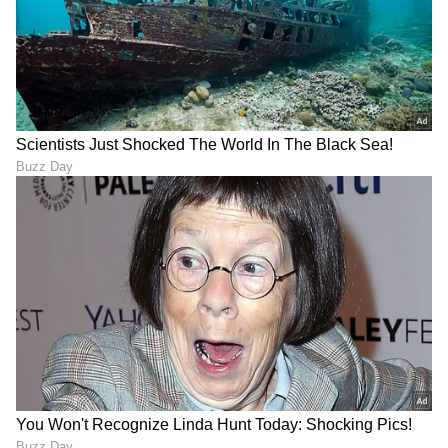
ಮೂರು ದೇಶದ ಮಗಳು
ಕಮಲಾ ಹ್ಯಾರಿಸ್ ತಂದೆ ಡೊನಾಲ್ಡ್ ಹ್ಯಾರಿಸ್
ಜಮೈಕಾದವರು. ತಾಯಿ ಶ್ಯಾಮಲಾ ಗೋಪಾಲನ್
ಭಾರತದವರು. ವಿಜ್ಞಾನಿ ಹಾಗೂ ಮಾನವ ಹಕ್ಕುಗಳ
ಕಾರ್ಯಕರ್ತೆ ಆಗಿದ್ದ ಕಮಲಾ ತಾಯಿ, ತಮ್ಮ ವೃತ್ತಿಜೀವನದ
ಪ್ರತಿ ಹಂತದಲ್ಲೂ ಯುಎಸ್‌ನಲ್ಲಿ ಅಸ್ತಿತ್ವಕ್ಕಾಗಿ
ಹೋರಾಡಬೇಕಾಯಿತು. ಅಮೆರಿಕದಲ್ಲಿ ೧೯೬೦ರ
ಸಮಯದಲ್ಲಿ ಕಮಲಾ ಮತ್ತು ಮಾಯಾ ಎಂಬ ಇಬ್ಬರೂ
ಹೆಣ್ಣುಮಕ್ಕಳನ್ನು ಸಿಂಗಲ್ ಪೇರೆಂಟ್ ಆಗಿ ನೋಡಿಕೊಳ್ಳುವುದು
ಶ್ಯಾಮಲಾಗೆ ಸುಲಭವಾಗಿರಲಿಲ್ಲ. ನಿಸ್ಸಂದೇಹವಾಗಿ ಕಮಲಾ
ತಾಯಿಯಂತೆ ಕಲ್ಲುಮುಳ್ಳಿನ ಹಾದಿಯಲ್ಲೇ ನಡೆದವರು.
ಶ್ಯಾಮಲಾ ಸಂಪ್ರದಾಯಸ್ಥ ತಮಿಳು ಬ್ರಾಹ್ಮಣ ಕುಟುಂಬದಿಂದ
ಸ್ವತಂತ್ರ ಎನ್‌ಆರ್‌ಐ ಆಗಿ, ಅಲ್ಲಿಂದ ಅಮೆರಿಕನ್ ಪ್ರಜೆಯಾಗಿ
ರೂಪುಗೊಂಡಿದ್ದನ್ನು ಲೇಖಕರು ಎಳೆಎಳೆಯಾಗಿ ಚಿತ್ರಿಸಿದ್ದಾರೆ.
ಶ್ಯಾಮಲಾ ತಮ್ಮಿಬ್ಬರು ಹೆಣ್ಣುಮಕ್ಕಳಿಗೆ ತಮ್ಮ ಸಾಂಸ್ಕೃತಿಕ