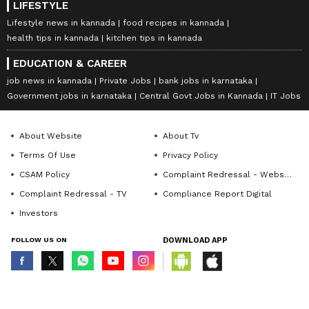
LIFESTYLE
Lifestyle news in kannada
food recipes in kannada
health tips in kannada
kitchen tips in kannada
EDUCATION & CAREER
job news in kannada
Private Jobs
bank jobs in karnataka
Government jobs in karnataka
Central Govt Jobs in Kannada
IT Jobs
About Website
About Tv
Terms Of Use
Privacy Policy
CSAM Policy
Complaint Redressal - Website
Complaint Redressal - TV
Compliance Report Digital
Investors
FOLLOW US ON
DOWNLOAD APP
© Copyright 2026 Asianxt Digital Technologies Private Limited (Formerly
known as Asianet News Media & Entertainment Private Limited) | All Rights