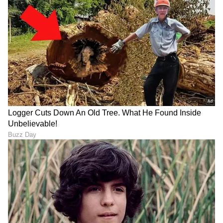
ವರ್ತನೆ ಬಗ್ಗೆಯಾಗಲಿ ಯಾರೊಂದಿಗೂ ಹೊಂದಿಕೆ
ಮಾಡಿಕೊಂಡವಳಲ್ಲ, ಎಂದೂ ಯಾರಲ್ಲೂ ಕ್ಷಮೆ ಕೇಳಿದವಳಲ್ಲ.
ಕೊನೆಯದಾಗಿ, ಪ್ರಪಂಚದ ಅತ್ಯಂತ ಬಲಿಷ್ಠ ಪ್ರಜಾಪ್ರಭುತ್ವ
ರಾಷ್ಟ್ರಗಳಲ್ಲಿ ಒಂದಾಗಿರುವ ಅಮೆರಿಕದಲ್ಲಿ ಓರ್ವ ಮಹಿಳೆ
ಅದರಲ್ಲೂ ನಿರ್ದಿಷ್ಟವಾಗಿ ಕಪ್ಪು ಜನಾಂಗೀಯ ಮಹಿಳೆ
ಪ್ರಭಾವ ಬೀರುವುದು ಎಷ್ಟು ಸುಲಭ ಅಥವಾ ಎಷ್ಟು ಕಷ್ಟ
ಎಂಬುದು ಪ್ರಶ್ನೆ. ಲೇಖಕರ ಪ್ರಕಾರ ಮಹಿಳಾ ಪರಿವೀಕ್ಷಕರು
ಕೂಡ ಮಹಿಳೆಯೊಬ್ಬರು ಅಧಿಕಾರಕ್ಕೆ ಬರುವ ವಿಚಾರವನ್ನು
ಅರಗಿಸಿಕೊಳ್ಳಲು ತಯಾರಿಲ್ಲ. ಇದೀಗ ಅಮೆರಿಕಾ ಕಂದು
ಆಗುತ್ತಾ ಸಾಗಿದೆ ಮತ್ತು ಲಿಂಗಸಮಾನತೆಯತ್ತ ಸಾಗುತ್ತಿದೆ. ಈ
ಬದಲಾವಣೆಯನ್ನು ಒತ್ತಾಯಪೂರ್ವಕವಾಗಿಯೇ ಆದರೂ
ಒಪ್ಪಿಕೊಳ್ಳಲೇ ಬೇಕಾದ ಅಮೆರಿಕಾದ ಪ್ರತಿನಿಧಿಯಾಗಿ ಕಮಲಾ
ಹ್ಯಾರಿಸ್ ಕಾಣುತ್ತಾರೆ. ಕಮಲಾ ಹ್ಯಾರಿಸ್‌ಗೆ ಇನ್ನೂ ೫೭ರ
ಹರೆಯ, ಸಾರ್ವಜನಿಕ ಜೀವನದಲ್ಲಿ ಬಹುದೂರ ಸಾಗಬೇಕಿದೆ.