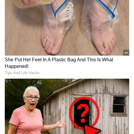
RECOMMENDED STORIES
ಖಾಲಿ ಬಾಟಲಿ ಬಿಸಾಡಬೇಡಿ! 5
ಅಡುಗೆ ಮನೆ, ಬಾತ್​ರೂಮ್​
ನಿಮಿಷದಲ್ಲಿ ಮಾಡಿ ಜೇಡರಬಲೆ
ಸಿಂಕ್, ಡ್ರೈನ್​​ ಕಟ್ಟಿಹೋಗಿದ್ಯಾ?
ಓಡಿಸೋ ಪೊರಕೆ; ಶೂನ್ಯ
ಪ್ಲಂಬರ್​ ​ ಕರೆಯೋ ಮೊದಲು
ಬಂಡವಾಳ ಲೈಫ್‌ಟೈಮ್ ಪ್ರಾಡಕ್ಟ್!
ನೀವೇ ಮಾಡಿ ಈ ಉಪಾಯ