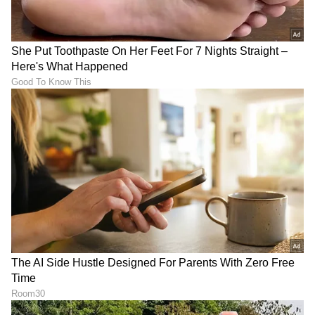
ಭಾರತದ ಸ್ಥಿತಿ ಹೃದಯವಿದ್ರಾವಕ,
ನೆರವು ನೀಡ್ತೇವೆ: ಕಮಲಾ!
ಕಮಲಾರದ್ದು ಬಹುಮುಖಿ ವ್ಯಕ್ತಿತ್ವ ಎಂಬುದನ್ನು ಈ ಪುಸ್ತಕ
ತೆರೆದಿಡುತ್ತದೆ. ಆಕೆಯಲ್ಲಿ ಹಲವು ಆಸಕ್ತಿದಾಯಕ
ವಿಚಾರಗಳಿದ್ದವು. ಅಡುಗೆ ಮಾಡುವುದು, ಹಾಡುವುದು,
ಕುಡಿಯುವುದು, ಪಾರ್ಟಿ ಮಾಡುವುದು ಅವರಿಗೆ ಉಲ್ಲಾಸ
ತರುವ ವಿಷಯಗಳಾಗಿದ್ದವು. ಇಡ್ಲಿ ಸಾಂಬಾರ್ ಜೊತೆಗೆ ಕಮಲಾ
ಚಿಕನ್ ಅಡುಗೆ ಮಾಡುವುದರಲ್ಲಿ ಎತ್ತಿದ ಕೈ. ೨೦೧೪ರಲ್ಲಿ
ಮದುವೆಯಾಗುವ ಮೊದಲೇ ಅವರು ಅಡುಗೆ ಕಲಿತಿದ್ದರು. ಆಕೆ
ಎಷ್ಟು ಪ್ರಾಮಾಣಿಕಳು ಎಂದರೆ ಕಾಲೇಜು ದಿನಗಳಲ್ಲಿ ತಾನು
ಸಿಗರೇಟು ಸೇದಲು ಯತ್ನಿಸಿದ್ದನ್ನು ಹೇಳಿಕೊಳ್ಳುವಷ್ಟು. ಕಮಲಾ
ತಮ್ಮ ಆಯ್ಕೆಗಳ ಬಗ್ಗೆಯಾಗಲಿ, ಜೀವನಶೈಲಿ ಅಥವಾ ತನ್ನ