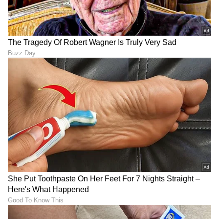
ಟ್ರೋಲರ್‌ಗಳು ಕಮಲಾ ಹೆಸರನ್ನು ತಪ್ಪಾಗಿ ಉಚ್ಚರಿಸುತ್ತಿದ್ದರು.
ಲೇಖಕ ರಾಜಘಟ್ಟ ಪ್ರಕಾರ, ಕಮಲಾ ಸಂಕೋಚವಿಲ್ಲದೇ
ತಾನು ಕಪ್ಪು ಎಂದೇ ಹೇಳಿಕೊಳ್ಳುತ್ತಿದ್ದರು.