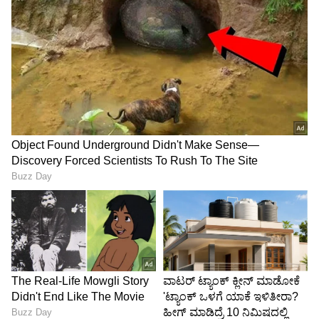
ಪ್ರಾರಂಭಿಸುತ್ತಾರೆ. ನಂತರ ಸ್ಯಾನ್‌ಫ್ರಾನ್ಸಿಸ್ಕೋ ನಗರದಲ್ಲಿ
ಮಕ್ಕಳ ನಿರ್ಲಕ್ಷ್ಯ ಹಾಗೂ ದುರುಪಯೋಗದ ಘಟನೆಗಳನ್ನು
ಕುರಿತು ತನಿಖೆ ನಡೆಸುತ್ತಾರೆ. ಸ್ಯಾನ್‌ಫ್ರಾನ್ಸಿಸ್ಕೋ ನಗರದ
ಇತಿಹಾಸದಲ್ಲೇ ಮೊದಲ ಮಹಿಳಾ ಅಟಾರ್ನಿ ಜನರಲ್
ಆಗಿದ್ದರು ಎಂಬುದು ಕೂಡ ಅವರ ಹೆಗ್ಗಳಿಕೆ. ನಂತರ
ಕ್ಯಾಲಿಫೋರ್ನಿಯಾದ ಮೊದಲ ಚುನಾಯಿತ ಅಟಾರ್ನಿ
ಜನರಲ್ ಆಗಿ ಸಹ ಅವರು ಆಯ್ಕೆಯಾಗುತ್ತಾರೆ. ೨೦೧೯ರಲ್ಲಿ
ಮೊದಲ ಬಾರಿಗೆ ಡೆಮಾಕ್ರೆಟ್ ಪಕ್ಷದಿಂದ ಅಧ್ಯಕ್ಷ ಸ್ಥಾನಕ್ಕೆ
ಸ್ಪರ್ಧಿಸಿ, ನಂತರ ಹಿಂದೆ ಸರಿಯುತ್ತಾರೆ. ಕೊನೆಗೆ ೨೦೨೦ರಲ್ಲಿ
ಜೋ ಬೈಡನ್ ಸರ್ಕಾರದ ಉಪಾಧ್ಯಕ್ಷೆಯಾಗಿ ಶ್ವೇತಭವನಕ್ಕೆ
ತೆರಳುತ್ತಾರೆ. ಅಮೆರಿಕದಲ್ಲಿ ಅಸಾಧಾರಣ ಮಹಿಳೆಗೆ
ಯಾವುದೂ ಅಸಾಧ್ಯವಲ್ಲ ಎಂಬುದಕ್ಕೆ ಈ ಐತಿಹಾಸಿಕ ಘಟನೆ
ಸಾಕ್ಷಿಯಾಗುತ್ತದೆ. ಕೊರೋನಾ ಸಾಂಕ್ರಾಮಿಕದಂತಹ
ಭಯಾನಕ ಕಾಲದಲ್ಲಿ ಕಮಲಾ ಅಧಿಕಾರಕ್ಕೆ ಬರುತ್ತಾರೆ.
ಯುನೈಟೆಡ್ ಸ್ಟೇಟ್ಸ್‌ನಂತಹ ಪೂರ್ವಗ್ರಹ ಪೀಡಿತ ಸಮಾಜದಲ್ಲಿ