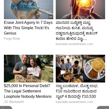
ಸಂಘಕ್ಕೆ ದೂರು ನೀಡಿ (RWA):
ಅಪಾರ್ಟ್‌ಮೆಂಟ್
ಅಸೋಸಿಯೇಷನ್ ಅಥವಾ ರೆಸಿಡೆಂಟ್ ವೆಲ್ಫೇರ್
ಅಸೋಸಿಯೇಷನ್‌ಗೆ ದೂರು ನೀಡಿ ಮೌಖಿಕವಾಗಿ ಸಮಸ್ಯೆ
ಬಗೆಹರಿಸಲು ಪ್ರಯತ್ನಿಸಬಹುದು.