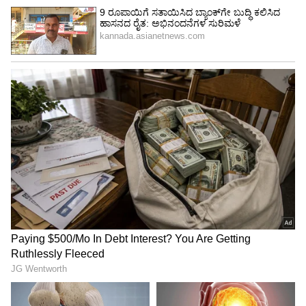
ಕಾನೂನು ನೋಟಿಸ್ (Legal Notice):
ಮಾಲೀಕರು ಹಣ
ನೀಡಲು ನಿರಾಕರಿಸಿದರೆ ಕಾನೂನು ನೋಟಿಸ್ ಕಳುಹಿಸಿ.
ಅಗತ್ಯ ಬಿದ್ದರೆ ಸಿವಿಲ್ ಕೋರ್ಟ್ ಮೊರೆ ಹೋಗಬಹುದು.