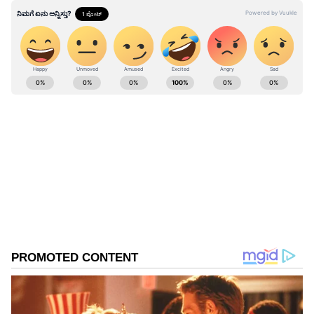
ಇದ್ದಕ್ಕಿದ್ದಂತೆ 10% ಏರಿಕೆ ಮಾಡಿದ್ದರು. ಇದರಿಂದ ಬೇಸತ್ತು
ಮನೆ ಖಾಲಿ ಮಾಡಲು ನಿರ್ಧರಿಸಿದ ಯುವತಿಗೆ ಮಾಲೀಕರು
ಮತ್ತೆ ಶಾಕ್ ನೀಡಿದ್ದಾರೆ.
ABOUT THE AUTHOR
Ashwini HR
AH
ಮಲೆನಾಡಿನ ಹೆಬ್ಬಾಗಿಲು ಶಿವಮೊಗ್ಗದ ಸ್ಥಳೀಯ ದಿನಪತ್ರಿಕೆ
'ಕ್ರಾಂತಿದೀಪ'ದಲ್ಲಿ ಉಪ ಸಂಪಾದಕಿಯಾಗಿ ವೃತ್ತಿ ಜೀವನ ಪ್ರಾರಂಭ.
ಪತ್ರಿಕೋದ್ಯಮದಲ್ಲಿ 14 ವರ್ಷಗಳ ಅನುಭವ. ರಾಜ್ಯಮಟ್ಟದ
ದಿನಪತ್ರಿಕೆಗಳಲ್ಲಿ ಹಾಗೂ ವೆಬ್‌ಸೈಟ್‌ಗಳಲ್ಲಿ ರಾಜಕೀಯ, ಮನರಂಜನೆ,
ವೈರಲ್ ಸುದ್ದಿ
ಶಿಕ್ಷಣ, ಆರೋಗ್ಯ, ಟ್ರೆಂಡಿಂಗ್‌, ಲೈಫ್‌ಸ್ಟೈಲ್‌ ಕುರಿತಾದ ವಿಷಯಗಳ
ಲೇಖನಗಳನ್ನು ಬರೆದಿದ್ದೇನೆ.ಪ್ರಸ್ತುತ ಸುವರ್ಣ ಡಿಜಿಟಲ್‌ ತಂಡದ
ಭಾಗವಾಗಿ ವೃತ್ತಿ ಜೀವನ ಮುಂದುವರಿಸುತ್ತಿದ್ದೇನೆ.