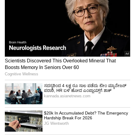
ಬಾಡಿಗೆ ಒಪ್ಪಂದವನ್ನು ಗಮನಿಸಿ (Rental Agreement):
ಸಹಿ ಮಾಡುವ ಮುನ್ನವೇ ಪೇಂಟಿಂಗ್ ಚಾರ್ಜ್, ನೋಟಿಸ್
ಪಿರಿಯಡ್ ಮತ್ತು ಡೆಪಾಸಿಟ್ ಕಡಿತದ ಬಗ್ಗೆ ಎಲ್ಲಾ
ಕ್ಲಾಸ್‌ಗಳನ್ನು ಸರಿಯಾಗಿ ಓದಿ.
ಫೋಟೋ ಮತ್ತು ವಿಡಿಯೋ ಪುರಾವೆ:
ಮನೆಗೆ
ಪ್ರವೇಶಿಸುವಾಗ ಮತ್ತು ಮನೆ ಬಿಡುವಾಗ ಮನೆಯ ಸ್ಥಿತಿಯ
ಫೋಟೋ ಹಾಗೂ ವಿಡಿಯೋ ರೆಕಾರ್ಡ್ ಮಾಡಿ ಇಟ್ಟುಕೊಳ್ಳಿ.
ಇದು ಮಾಲೀಕರು ಸುಳ್ಳು ಹಾನಿಯ ನೆಪ ಹೇಳುವುದನ್ನು
ತಡೆಯುತ್ತದೆ.
ಲಿಖಿತ ಲೆಕ್ಕ ಕೇಳಿ (Written Breakdown):
ಮಾಲೀಕರು
ಹಣ ಕಡಿತಗೊಳಿಸಿದರೆ, ಅದಕ್ಕೆ ಸಂಬಂಧಿಸಿದ ಬಿಲ್‌ಗಳು
ಅಥವಾ ಇನ್‌ವಾಯ್ಸ್‌ಗಳನ್ನು ಕೇಳುವ ಹಕ್ಕು ನಿಮಗೆ ಇದೆ.