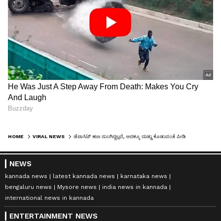
HOME
VIRAL NEWS
ಡೆಪಾಸಿಟ್ ಹಣ ನುಂಗಿದ್ದಲ್ಲದೆ, ಅದಕ್ಕೂ ದುಡ್ಡು ಕೊಡುವಂತೆ ಪೀಡಿಸಿದ ಓನರ್; ಅಳಲು ತೋಡಿಕೊಂಡ ಯುವತಿ
NEWS
kannada news
latest kannada news
karnataka news
bengaluru news
Mysore news
india news in kannada
international news in kannada
ENTERTAINMENT NEWS