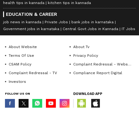
health tips in kannada
kitchen tips in kannada
EDUCATION & CAREER
job news in kannada
Private Jobs
bank jobs in karnataka
Government jobs in karnataka
Central Govt Jobs in Kannada
IT Jobs
About Website
About Tv
Terms Of Use
Privacy Policy
CSAM Policy
Complaint Redressal - Website
Complaint Redressal - TV
Compliance Report Digital
Investors
FOLLOW US ON
DOWNLOAD APP
© Copyright 2026 Asianxt Digital Technologies Private Limited (Formerly
known as Asianet News Media & Entertainment Private Limited) | All Rights
Reserved