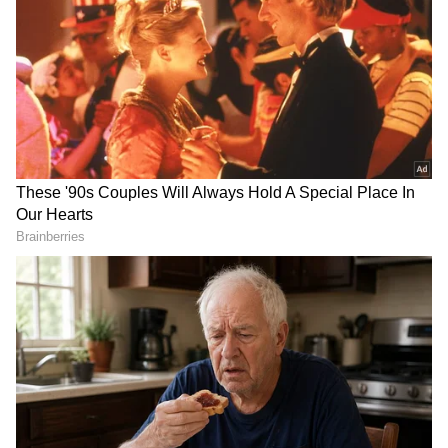
Related Articles
ಇಷ್ಟೆಲ್ಲಾ ಆದ್ರೂ ಬುದ್ಧಿ ಬಂದಿಲ್ಲ.. ಮಧ್ಯದ ಬೆರಳು
ತೋರಿಸಿ ಮತ್ತೆ ವಿಕೃತಿ ಮೆರೆದ ಸಿಯಾ ಗೋಯಲ್
DOWNLOAD APP
ವಿಡಿಯೋ ವೈರಲ್
ಪಬ್‌ನಲ್ಲಿ ಸಿಯಾ ಯಾರಿಗೆ ಅಷ್ಟು ಕೆಟ್ಟದಾಗಿ ಬೈದಿದ್ಲು?
ಅದೊಂದು ಮಾತಿನಿಂದ ಕೇತನ್ ಕೊಲೆ ಕೇಸಿಗೆ ಸಿಕ್ತು ಬಿಗ್
ಟ್ವಿಸ್ಟ್!