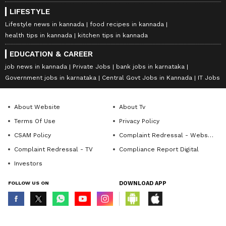
LIFESTYLE
Lifestyle news in kannada
food recipes in kannada
health tips in kannada
kitchen tips in kannada
EDUCATION & CAREER
job news in kannada
Private Jobs
bank jobs in karnataka
Government jobs in karnataka
Central Govt Jobs in Kannada
IT Jobs
About Website
About Tv
Terms Of Use
Privacy Policy
CSAM Policy
Complaint Redressal - Website
Complaint Redressal - TV
Compliance Report Digital
Investors
FOLLOW US ON
DOWNLOAD APP
© Copyright 2026 Asianxt Digital Technologies Private Limited (Formerly