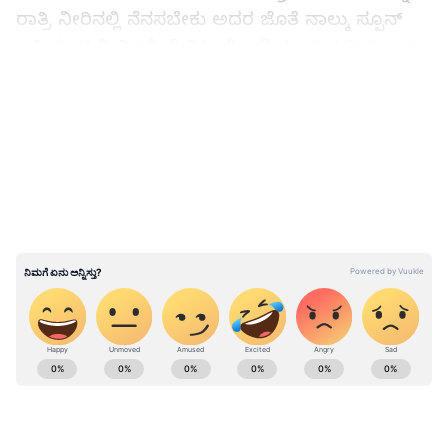
ರಾತ್ರಿ ನೀರಿನಲ್ಲಿ ನೆನಸಬೇಕು ಅದರ ಜೊತೆ ನಾಲ್ಕು ಸ್ಪೂನ್
ಅಕ್ಕಿ ಕೂಡ ನೀರಿನಲ್ಲಿ ಸೇರಿಸಿ. ದೋಸೆ ಮಾಡುವ ದಿನ ಒಂದು
ಮಿಕ್ಸಿಗೆ ನೆನಸಿಟ್ಟ ಹೆಸರು ಕಾಳು ಅಕ್ಕಿ, ಸ್ವಲ್ಪ ಶುಂಠಿ, ನಾಲ್ಕು
LATEST VIDEOS
ಹಸಿ ಮೆಣಸಿನಕಾಯಿ ಮತ್ತು ರುಚಿಗೆ ತಕ್ಕಷ್ಟು ಉಪ್ಪು ಸೇರಿಸಿ
ಹಿಟ್ಟು ರೀತಿ ಮಾಡಿಕೊಳ್ಳಬೇಕು. ಮೊದಲು ನೀರು ಹಾಕದೇ
ರುಬ್ಬಿಕೊಳ್ಳಿ ಆನಂತರ ಸ್ವಲ್ಪ ನೀರು ಸೇರಿಸಿ ರುಬ್ಬಿಕೊಳ್ಳಿ.
ದೋಸೆ ಹಾಕುವಾಗ ನೀರಿನ ಪ್ರಮಾಣ ನೋಡಿಕೊಳ್ಳಿ.
ಅಬ್ಬಬ್ಬಾ!ಎರಡು ವಿಡಿಯೋ ಮಾಡಲು ಊರಾಚೆ 11 ಬಟ್ಟೆ
ಬದಲಾಯಿಸಿದ ಅನುಪಮಾ ಗೌಡ
ABOUT THE AUTHOR
Vaishnavi Chandrashekar
VC
6 ವರ್ಷಗಳ ಹಿಂದೆ ಸುವರ್ಣ ನ್ಯೂಸಲ್ಲಿ ಕೆಲಸ ಆರಂಭ. ಹಿರಿಯ ಉಪ
ಸಂಪಾದಕಿ. ಕಥೆ, ಕವನ ಓದೋದು ಇಷ್ಟ. ಸೋಷಿಯಲ್ ಮೀಡಿಯಾ