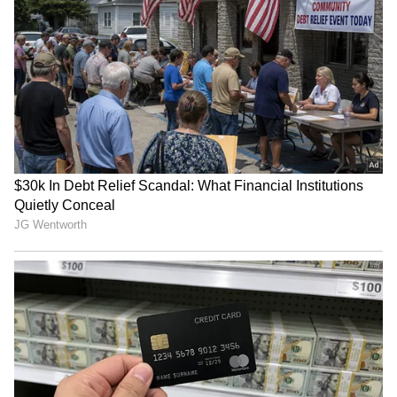
ಶೇ.50 ರಿಂದ ಶೇ.18 ಕ್ಕೆ TAX ಇಳಿಕೆ: ಮೋದಿ-
ಟ್ರಂಪ್ ಐತಿಹಾಸಿಕ ಒಪ್ಪಂದ | India US
Trade Deal | Party Rounds