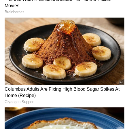
DOWNLOAD APP
ಕನ್ನಡ ಸಿನಿಮಾ (
Kannada Cinema News
), ಟಿವಿ
ಕಾರ್ಯಕ್ರಮಗಳು (
Kannada TV Shows
), ಸೆಲೆಬ್ರಿಟಿ
ಸುದ್ದಿಗಳು ಮತ್ತು ಇತ್ತೀಚಿನ ಸುದ್ದಿಗಳಿಗಾಗಿ ಏಷ್ಯಾನೆಟ್
ಸುವರ್ಣ ನ್ಯೂಸ್‌ನಲ್ಲಿ ಮನರಂಜನಾ ವಿಭಾಗ ನೋಡಿ.
ಸಿನಿಮಾ ವಿಮರ್ಶೆಗಳು (
Kannada Movies Review
),
ತಾರೆಯರ ಸಂದರ್ಶನಗಳು, ಧಾರಾವಾಹಿ ಅಪ್‌ಡೇಟ್ಸ್‌,
ತೆರೆಮರೆಯ ಕಥೆಗಳು,
OTT ರಿಲೀಸ್‌
ಗಳ ಬಗ್ಗೆ
ಪೆಸರಟ್ಟು ದೋಸೆಯನ್ನು ದಿನ ತಿನ್ನಬಹುದು. ತುಪ್ಪ, ಚೆನ್ನಿ
ಮಾಹಿತಿಯೂ ಇಲ್ಲಿದೆ.
ಅಥವಾ ಚಿಕನ್ ಮೊಟ್ಟೆ ಸಾರಿನಲ್ಲಿ ತಿನ್ನಬಹುದು. ಯಾವುದರ
ಜೊತೆಗೆ ಬೇಕಿದ್ದರೂ ಈ ದೋಸೆಯನ್ನು ಸೇವಿಸಬಹುದು ಎಂದು
ಅನುಪಮಾ ಹೇಳಿದ್ದಾರೆ. ಮನೆಯಲ್ಲಿ ನಾವು ಟ್ರೈ ಮಾಡಿದ್ವಿ
ಸೂಪರ್ ಆಗಿತ್ತು ಚೆನ್ನಾಗಿತ್ತು ನಮಗೆ ಇಷ್ಟ ಆಯ್ತು
ಬ್ಯಾಚುಲರ್‌ಗೆಳಿಗೆ ಸಹಾಯ ಆಗುತ್ತಿದೆ ಎಂದು ನೆಟ್ಟಿಗರು
ಕಾಮೆಂಟ್ ಮಾಡಿದ್ದಾರೆ.