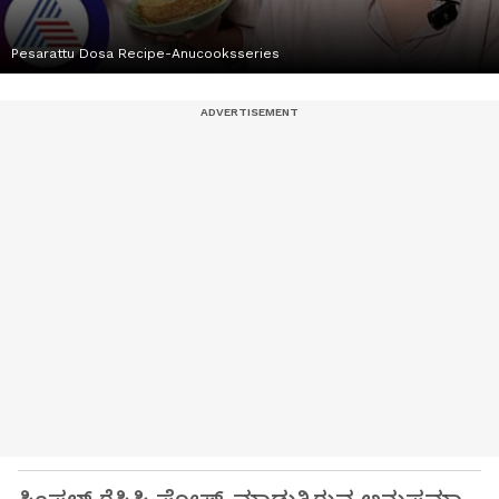
Pesarattu Dosa Recipe-Anucooksseries