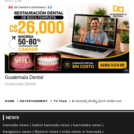
HOME
ENTERTAINMENT
TV TALK
5 ನಿಮಿಷದಲ್ಲಿ ಪೆಸರಟ್ಟು ದೋಸೆ ಮಾಡಿದ ಅನುಪಮಾ ಗೌಡ; ವಿಡಿಯೋ ವೈರಲ್!
NEWS
kannada news
latest kannada news
karnataka news
bengaluru news
Mysore news
india news in kannada