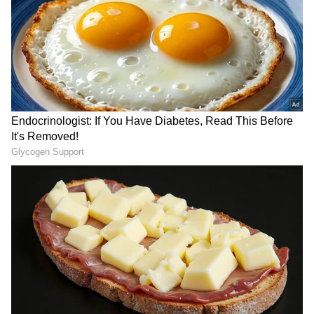
ಇಡೀ ಕೂದಲ ಬಣ್ಣ ಬದಲಾಯಿಸಿಕೊಂಡ ಅನುಪಮಾ
ಗೌಡ; ಕೊನೆಯಲ್ಲಿತ್ತು ಬಿಗ್ ಶಾಕ್!!
ಹೆಸರುಕಾಳು ಅತ್ಯಂತ ಜನಪ್ರಿಯ ಸಸ್ಯಾಹಾರಿ
ಸೂಪರ್‌ಫುಡ್‌ಗಳಲ್ಲಿ ಒಂದು. ಅಷ್ಟೇ ಅಲ್ಲ, ಹೆಸರುಕಾಳು
RECOMMENDED STORIES
ಉತ್ತಮ ಗುಣಮಟ್ಟದ ಪ್ರೋಟೀನ್ ಮತ್ತು ಇತರ ಅಗತ್ಯ
ಪೋಷಕಾಂಶಗಳಿಂದ ಸಮೃದ್ಧವಾಗಿದೆ. ದೇಹದಲ್ಲಿ ಪ್ರೋಟೀನ್
ಪ್ರಮುಖ ಪಾತ್ರ ವಹಿಸುತ್ತೆ. ಪ್ರೋಟೀನ್ ಅಂಶವು
ಅಂಗಾಂಶವನ್ನು ನಿರ್ಮಿಸಲು ಮತ್ತು ಸರಿಪಡಿಸಲು ಮತ್ತು
ಸ್ನಾಯುಗಳು, ಮೂಳೆಗಳು, ರಕ್ತ ಮತ್ತು ಚರ್ಮ ರಚನೆಗೆ
ಸಹಾಯ ಮಾಡುತ್ತೆ.ಹೆಸರುಕಾಳಿನಲ್ಲಿ ಸಾಕಷ್ಟು
ಪೋಷಕಾಂಶಗಳಿವೆ. ಅವು ವಿಟಮಿನ್ಸ್ ಮತ್ತು ಮಿನರಲ್ಸ್‌ನಿಂದ
ಸಮೃದ್ಧವಾಗಿವೆ. ಈ ಹೆಸರುಕಾಳು ಸೆಲೆನಿಯಮ್ ಮತ್ತು ಅಗತ್ಯ