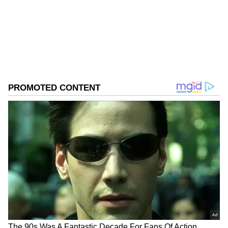
ತುಂಬಾ ಇಷ್ಟ. ಹುಟ್ಟಿದ್ದು, ಬೆಳೆದಿದ್ದು ಬೆಂಗಳೂರು. ಸಿಲಿಕಾನ್ ಸಿಟಿ ಬಗ್ಗೆ
ವಿಪರೀತ ಅಭಿಮಾನ, ಹೆಮ್ಮೆ. ಲೈಫ್‌ಸ್ಟೈಲ್ ಸುದ್ದಿ ಮೊದಲ ಆಯ್ಕೆ
ಸ್ಟಾರ್ ಸುವರ್ಣ
ಆಗಿತ್ತು. ಆದರೀಗ ಸಿನಿಮಾ, ಸೀರಿಯಲ್ ಕಡೆ ಹೆಚ್ಚು ಫೋಕಸ್
ಅನುಪಮಾ ಗೌಡ
ಆಹಾರ
ಹೆಸರುಬೇಳೆ
ಮಾಡುತ್ತೇನೆ. ಸುದ್ದಿಯ ಎಳೆ ಸಿಕ್ಕರೂ ಡೆವಲಪ್ ಮಾಡೋದು ಗೊತ್ತು.
ಗಾಸಿಪ್ ಸಿಕ್ರಂತೂ ಖುಷಿಯೋ ಖುಷಿ. ಕೆಲವು ಸುದ್ದಿಗಳು ನಾನು ಬರೆದ
ಮೇಲೆಯೇ ಗಾಸಿಪ್ ಆಗೋದೂ ಇದೆ.