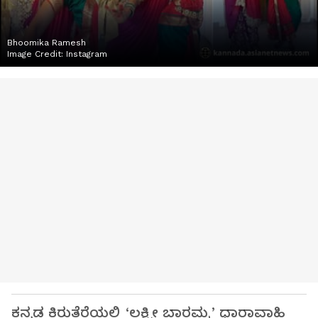
Bhoomika Ramesh
Image Credit:
Instagram
ಕನ್ನಡ ಕಿರುತೆರೆಯಲ್ಲಿ ‘ಲಕ್ಷ್ಮೀ ಬಾರಮ್ಮ’ ಧಾರಾವಾಹಿ