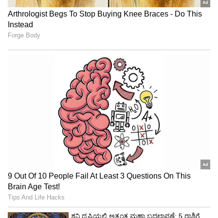
"ರಾಜಕೀಯ ಬೇಡ, ಸಿನಿಮಾನೇ ಪ್ರಾಣ":
ಕನಕೋತ್ಸವದಲ್ಲಿ ರಿಷಬ್ ಶೆಟ್ಟಿ | Rishab
Shetty speech | Suvarna News
ಶೇ.50 ರಿಂದ ಶೇ.18 ಕ್ಕೆ TAX ಇಳಿಕೆ: ಮೋದಿ-
ಟ್ರಂಪ್ ಐತಿಹಾಸಿಕ ಒಪ್ಪಂದ | India US
Trade Deal | Party Rounds
View post on Instagram