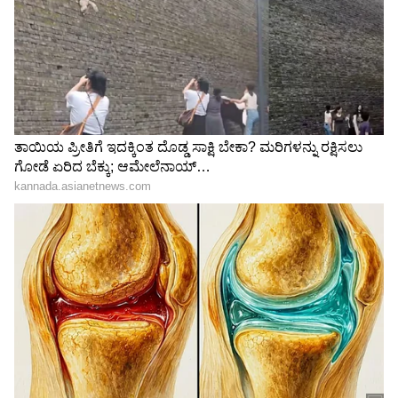
ಕೊನೆಯಾಯ್ತು ಶ್ರೀ ರಾಘವೇಂದ್ರ
ಚೊಚ್ಚಲ ಮಗುವಿನ
Related Articles
ಸ್ವಾಮಿಗಳ ತಾಯಿ ಗೋಪಿ ಪಾತ್ರ…
ನಿರೀಕ್ಷೆಯಲ್ಲಿರೋ ತಾರಾ ಜೋಡಿ:
ಶ್ರೀಲತಾ ಅನೂಪ್ ಭಾವುಕ
ವಾರ್ಷಿಕೋತ್ಸವದ ಸಂಭ್ರಮ-
ಕ್ಯೂಟ್​ ಫೋಟೋಸ್​
Bhoomika Ramesh: ಕಾಳಿಮಾತೆಯಾಗಿ
ದರ್ಶನಕೊಟ್ಟ ಕಿರುತೆರೆಯ ಲಕ್ಷ್ಮೀ… ರೌದ್ರ ರೂಪ
ತಾಳಿರುವ ಈ ನಟಿ ಯಾರು?
Bhoomika Ramesh: ಮದುವೆ, ಕನಸಿನ ಹುಡುಗನ
ರಿವೀಲ್​ ಮಾಡಿದ ಲಕ್ಷ್ಮೀ ಬಾರಮ್ಮ ನಾಯಕಿ ಭೂಮಿಕಾ
ರಮೇಶ್​
LATEST VIDEOS