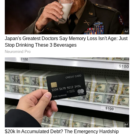
ಕಲಾವಿದೆಯಾಗಿರುವ ಸುಧಾ ಒಂದು ಭೀಕರ ಅಪಘಾತದಲ್ಲಿ
ಒಂದು ಕಾಲನ್ನೆ ಕಳೆದುಕೊಂಡಿದ್ದರು. ಹಾಗಂತ ನಟಿಯ ನೃತ್ಯ
ಮಾಡುವ ಆಸೆ ಕಡಿಮೆಯಾಗಲಿಲ್ಲ. ತುಂಡಾದ ಕಾಲಿಗೆ ಕೃತಕ
ಕಾಲನ್ನು ಜೋಡಿಸಿ, ನಟಿ ಛಲ ಬಿಡದೆ ಮತ್ತೆ ನೃತ್ಯ ಅಭ್ಯಾಸ
ಮಾಡಿ, ವಿವಿಧೆಡೆಗಳಲ್ಲಿ ನೃತ್ಯ ಕಾರ್ಯಕ್ರಮಗಳನ್ನು ನೀಡಿ
ಸಾಧನೆ ಮಾಡಿದ ಮಹಾನ್ ಸಾಧಕಿ ಇವರು. ಇಂತಹ ನೃತ್ಯ
ದಿಗ್ಗಜರ ಜೊತೆ ನೃತ್ಯ ಮಾಡುವ ಕನಸು ಪ್ರತಿಯೊಬ್ಬ
ನೃತ್ಯಪಟುವಿಗೂ ಇದ್ದೆ ಇರುತ್ತೆ. ಇದೀಗ ಭೂಮಿಕಾ ರಮೇಶ್ ಗೆ
ಆ ಅದೃಷ್ಟ ಒಲಿದು ಬಂದಿದೆ. ಸೀರಿಯಲ್ ನಲ್ಲಿ ಏನಾಗುತ್ತೋ
ಗೊತ್ತಿಲ್ಲ. ಆದರೆ ಭೂಮಿಕಾ, ಸುಧಾ ಚಂದ್ರನ್ ಜೊತೆಗೆ
‘ಅಲೈಪಾಯುದೆ ಕಣ್ಣಾ’ ಎನ್ನುವ ತಮಿಳು ಹಾಡಿಗೆ ಸೊಗಸಾಗಿ
ಹೆಜ್ಜೆ ಹಾಕಿದ್ದು, ಆ ವಿಡೀಯೋ ಇದೀಗ ವೈರಲ್ ಆಗುತ್ತಿದೆ.
ಅಭಿಮಾನಿಗಳು ವಿಡಿಯೋ ಮೆಚ್ಚಿಕೊಂಡು ನಟಿಯನ್ನು
DOWNLOAD APP
ಹೊಗಳಿದ್ದಾರೆ.
RECOMMENDED STORIES