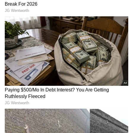
Shocking- Bigg Boss:
ಗೌರಿ ಕಲ್ಯಾಣ ಚೆಲುವೆ ಶಿಲ್ಪಾ
ಅಯ್ಯೋ, ಬಿಗ್ ಬಾಸ್ ಸ್ಪರ್ಧಿ
ಕಾಮತ್ ಹುಟ್ಟುಹಬ್ಬ… ಬ್ಯಾಂಕ್
ಕಾವ್ಯಾ ಶೈವಗೆ ವೇದಿಕೆಯಲ್ಲೇ
ಕೆಲಸ ಬಿಟ್ಟು ನಟಿಯಾಗಿದ್ದು ಹೇಗೆ?
ಭಾರೀ ಅವಮಾನ; ಅದ್ಯಾಕೆ
ಹಾಗೆಲ್ಲಾ ಮಾಡಿದ್ದು?