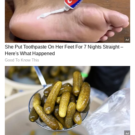
ಬಂಗಾರಪ್ಪ ಕುಟುಂಬ!
ಖುಷಿಪಟ್ಟ ನಿವೇದಿತಾ ಗೌಡ
ಮತ್ತೊಮ್ಮೆ ಕಿರುತೆರೆಗೆ ಮಾಸ್
ನಟನಾ ಜರ್ನಿಗೆ 10 ವರ್ಷ…
ಎಂಟ್ರಿ ಕೊಟ್ಟ ‘ಪುಟ್ಟಕ್ಕನ ಮಕ್ಕಳು’
ವಿಶೇಷ ದಿನದಂದೇ ವಜ್ರ-
ನಟ ಧನುಷ್
ವೈಡೂರ್ಯರನ್ನು ಪರಿಚಯಿಸಿದ
ಐಶ್ವರ್ಯ-ವಿನಯ್
ಈಗ, ಸೀರಿಯಲ್‌ನಲ್ಲಿ ಯಾರಿಗೂ ನೆಮ್ಮದಿಯೇ ಇಲ್ಲ
ಎನ್ನುವಂತಾಗಿದೆ ಎನ್ನಬಹುದು. Akash ಮದುವೆಯಿಂದ ಸ್ವತಃ
ಆಕಾಶ್ ನೆಮ್ಮದಿ ಹಾಳಾಗಿದೆ. ಆಕಾಶ್‌ ಕಾರಣಕ್ಕೆ ಇನ್ಮುದೆ
Pushpa ನೆಮ್ಮದಿ ಹಾಳಾಗುವುದು ನಿಶ್ಚಿತ ಎನ್ನಬಹುದು. ಇತ್ತ