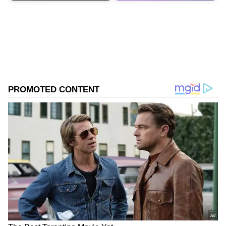
Shriram Bhat
SB
ಏಷ್ಯಾನೆಟ್ ಸುವರ್ಣನ್ಯೂಸ್.ಕಾಮ್‌ನಲ್ಲಿ ಉಪ ಸಂಪಾದಕ. ಸಿನಿಮಾ,
ಲೈಫ್‌ಸ್ಟೈಲ್, ರಾಜಕೀಯ ಸುದ್ದಿಗಳ ಬಗ್ಗೆ ಹೆಚ್ಚಿನ ಗಮನ
ನೀಡುತ್ತಿದ್ದೇನೆ. ಇಂಡಿಯನ್ ಎಕ್ಸ್‌ಪ್ರೆಸ್‌, ಒನ್‌ ಇಂಡಿಯಾ ಕನ್ನಡ
ಹಾಗೂ ವಿಜಯ ಕರ್ನಾಟಕ ವೆಬ್‌ನಲ್ಲಿ ಕೆಲಸ ಮಾಡಿದ ಅನುಭವವಿದೆ.
ಕಲರ್ಸ್ ಕನ್ನಡ
ಕಳೆದ 15 ವರ್ಷಗಳಿಂದ ನಿರಂತರ ಬರವಣಿಗೆ ಉದ್ಯೋಗದಲ್ಲಿದ್ದೇನೆ.
ಸುದ್ದಿ ಮಾಧ್ಯಮವಲ್ಲದೇ ಮನರಂಜನಾ ಮಾಧ್ಯಮದಲ್ಲೂ ಕೆಲಸ
Published :
Dec 24 2023, 01:10 PM IST
ಮಾಡಿದ್ದೇನೆ. ಉತ್ತರ ಕನ್ನಡ ಜಿಲ್ಲೆ ಶಿರಸಿ ಹುಟ್ಟೂರು. ಕರ್ನಾಟಕ
ವಿಶ್ವವಿದ್ಯಾಲಯ, ಧಾರವಾಡದಿಂದ ಕಲಾ ವಿಭಾಗದಲ್ಲಿ ಪದವಿ
ಪಡೆದಿದ್ದೇನೆ. ಸಾಮಾಜಿಕ ಕಳಕಳಿಗೆ ಹೆಚ್ಚಿನ ಆದ್ಯತೆ, ಮಾನವೀಯತೆಗೆ
ಮೊದಲ ಪ್ರಾಶಸ್ತ್ಯ.