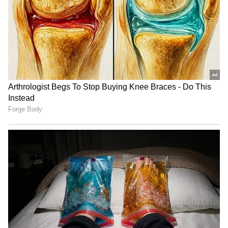
ಕಾಣುತ್ತಿದೆ. ಬೃಂದಾವನ ಸೀರಿಯಲ್ ಪ್ರಿಯರು ನಾಳೆ ಎಷ್ಟು
ಬೇಗ ಬಂದರೆ ಅಷ್ಟು ಒಳ್ಳೆಯದು ಎಂದು ಕಾಯುತ್ತಿದ್ದಾರೆ
ಎನ್ನಬಹುದು.