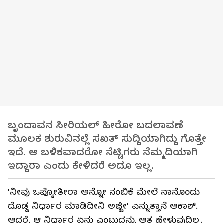
ಬೃಂದಾವನ ಸೀರಿಯಲ್ ಹೀರೋ ಬದಲಾವಣೆ
ಮೂಲಕ ಶುರುವಿನಲ್ಲೆ ಸಖತ್ ಸುದ್ದಿಯಾಗಿದ್ದು ಗೊತ್ತೇ
ಇದೆ. ಆ ಬಳಿಕವಾದರೋ ನೆಟ್ಟಿಗರು ನೆಮ್ಮದಿಯಾಗಿ
ಇದ್ದಾರಾ ಎಂದು ಕೇಳಿದರೆ ಅದೂ ಇಲ್ಲ.
'ನೀವು ಒಪ್ಕೋತೀರಾ ಅನ್ನೋ ನಂಬಿಕೆ ಮೇಲೆ ನಾನೊಂದು
ದೊಡ್ಡ ನಿರ್ಧಾರ ಮಾಡಿದೀನಿ ಅಜ್ಜೀ' ಎನ್ನುತ್ತಾನೆ ಆಕಾಶ್.
ಆದರೆ, ಆ ನಿರ್ಧಾರ ಏನು ಎಂಬುದನ್ನು ಆತ ಹೇಳುವುದಿಲ್ಲ.