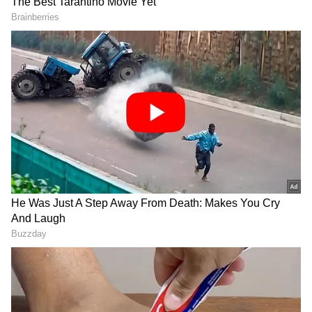
DOWNLOAD APP
RECOMMENDED STORIES
ಖುಷ್ಭೂ ಮಗಳ ಮದುವೆಯಲ್ಲಿ
ನವಿಲುಗರಿ ವಿವಾದದ ಬಳಿಕ
ತ್ರಿಶಾ ಜೊತೆ ಮಿಂಚಿದ ಕುಮಾರ
ರಸ್ತೆಯಲ್ಲೇ ಹಸುವಿನ ಹಾಲು ಕರೆದು