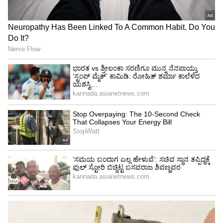
ಮುಂಬೈನಲ್ಲಿ ಹೊಟೆಲ್ ವೇಟರ್ ಆಗಿದ್ದವನ ಮಗ
ಬಾಲಿವುಡ್ ನಿರ್ಮಾಪಕ, ಸ್ಟಾರ್ ಡೈರೆಕ್ಟರ್!