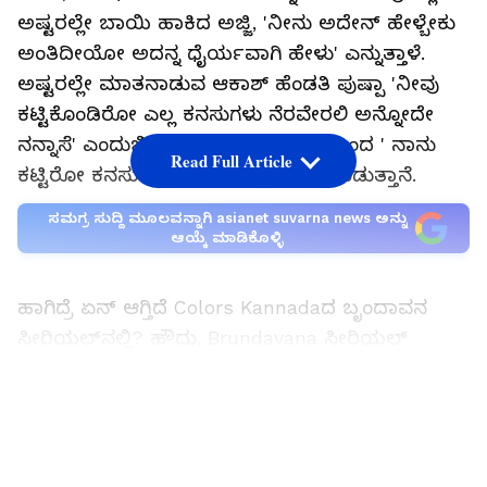
ಅಷ್ಟರಲ್ಲೇ ಬಾಯಿ ಹಾಕಿದ ಅಜ್ಜಿ, 'ನೀನು ಅದೇನ್ ಹೇಳ್ಬೇಕು
ಅಂತಿದೀಯೋ ಅದನ್ನ ಧೈರ್ಯವಾಗಿ ಹೇಳು' ಎನ್ನುತ್ತಾಳೆ.
ಅಷ್ಟರಲ್ಲೇ ಮಾತನಾಡುವ ಆಕಾಶ್ ಹೆಂಡತಿ ಪುಷ್ಪಾ 'ನೀವು
ಕಟ್ಟಿಕೊಂಡಿರೋ ಎಲ್ಲ ಕನಸುಗಳು ನೆರವೇರಲಿ ಅನ್ನೋದೇ
ನನ್ನಾಸೆ' ಎಂದುಬಿಡುತ್ತಾಳೆ. ಆಕಾಶ್ ಬೇಸರದಿಂದ ' ನಾನು
Read Full Article
ಕಟ್ಟಿರೋ ಕನಸು ನನಸಾಗಲೇ ಇಲ್ಲ' ಎಂದು ಬಿಡುತ್ತಾನೆ.
ಸಮಗ್ರ ಸುದ್ದಿ ಮೂಲವನ್ನಾಗಿ asianet suvarna news ಅನ್ನು
ಆಯ್ಕೆ ಮಾಡಿಕೊಳ್ಳಿ
ಹಾಗಿದ್ರೆ ಏನ್ ಆಗ್ತಿದೆ Colors Kannadaದ ಬೃಂದಾವನ
ಸೀರಿಯಲ್‌ನಲ್ಲಿ? ಹೌದು, Brundavana ಸೀರಿಯಲ್
ಹೀರೋ ಬದಲಾವಣೆ ಮೂಲಕ ಶುರುವಿನಲ್ಲೆ ಸಖತ್
ಸುದ್ದಿಯಾಗಿದ್ದು ಗೊತ್ತೇ ಇದೆ. ಆ ಬಳಿಕವಾದರೋ ನೆಟ್ಟಿಗರು
LATEST VIDEOS
ನೆಮ್ಮದಿಯಾಗಿ ಇದ್ದಾರಾ ಎಂದು ಕೇಳಿದರೆ ಅದೂ ಇಲ್ಲ ಎಂದೇ
ಹೇಳಬೇಕಾಗುತ್ತದೆ. ಈ ಹೀರೋನೂ ಚೆಂಜ್ ಮಾಡಿ ಎಂದು