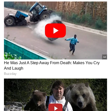
ತಮ್ಮ ಅಸಮಾಧಾನವನ್ನು ಹೊರಹಾಕಿದ ದೊಡ್ಡಣ್ಣ, "ನಾನು
ಸತ್ತಿಲ್ಲ, ಬದುಕಿದ್ದೀನಿ. ತುಂಬಾ ಆರೋಗ್ಯವಾಗಿದ್ದೇನೆ ಮತ್ತು
ನೆಮ್ಮದಿಯಾಗಿದ್ದೇನೆ. ಇಂದು ಬೆಳಗ್ಗೆ ನಿದ್ದೆಯಿಂದ ಎದ್ದು ಮುಖ
ತೊಳೆಯುವುದಕ್ಕೂ ನನಗೆ ಪುರುಸೊತ್ತಿಲ್ಲದಂತೆ ಸತತವಾಗಿ
ಫೋನ್ ಕರೆಗಳು ಬರುತ್ತಿವೆ. ಎಲ್ಲರೂ ಫೋನ್ ಮಾಡಿ ನಾನು
ಹೇಗಿದ್ದೇನೆ ಎಂದು ವಿಚಾರಿಸುತ್ತಿದ್ದಾರೆ. ಆ ಅವಿವೇಕಿಗಳು ನಾನು
ನಿಧನವಾಗಿದ್ದೇನೆ ಎಂದು ಫೇಕ್ ನ್ಯೂಸ್ ಹಾಕಿದ್ದಾರೆ. ಇದನ್ನು
ನೋಡಿ ನನಗೆ ಬಹಳ ಬೇಸರ ಮತ್ತು ಕೋಪ ಬಂದಿದೆ" ಎಂದು
ಸಿಡಿಮಿಡಿಗೊಂಡಿದ್ದಾರೆ.
ಅವಿವೇಕಿಗಳ ವಿರುದ್ಧ ದೊಡ್ಡಣ್ಣ ಗರಂ:
RECOMMENDED STORIES
ಸಾಮಾಜಿಕ ಜಾಲತಾಣಗಳಲ್ಲಿ ವ್ಯೂಸ್ ಮತ್ತು ಲೈಕ್ಸ್‌ಗಾಗಿ
ಸೆಲೆಬ್ರಿಟಿಗಳ ಸಾವಿನ ಸುದ್ದಿ ಹಬ್ಬಿಸುವವರ ವಿರುದ್ಧ ದೊಡ್ಡಣ್ಣ
ಕಿಡಿಕಾರಿದ್ದಾರೆ. "ನಾನು ಚೆನ್ನಾಗಿರುವಾಗ ಇಂತಹ ಸುಳ್ಳು
ಸುದ್ದಿಗಳನ್ನು ಹಬ್ಬಿಸುವುದು ಸರಿಯಲ್ಲ. ಜನರಿಗೆ ಯಾಕೆ ಇಂತಹ
ಮನಸ್ಥಿತಿ ಬರುತ್ತದೋ ಗೊತ್ತಿಲ್ಲ. ನಾನು ಆರೋಗ್ಯವಾಗಿದ್ದೇನೆ