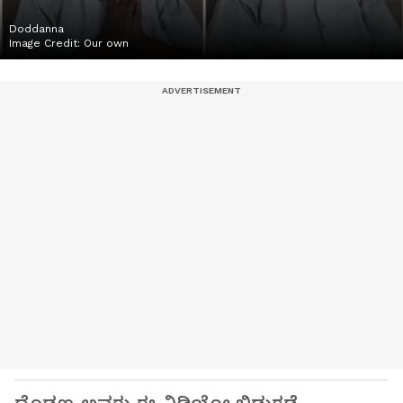
Doddanna
Image Credit:
Our own