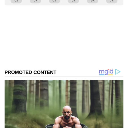
Shriram Bhat
SB
ಏಷ್ಯಾನೆಟ್ ಸುವರ್ಣನ್ಯೂಸ್.ಕಾಮ್‌ನಲ್ಲಿ ಉಪ ಸಂಪಾದಕ. ಸಿನಿಮಾ,
ಲೈಫ್‌ಸ್ಟೈಲ್, ರಾಜಕೀಯ ಸುದ್ದಿಗಳ ಬಗ್ಗೆ ಹೆಚ್ಚಿನ ಗಮನ
ನೀಡುತ್ತಿದ್ದೇನೆ. ಇಂಡಿಯನ್ ಎಕ್ಸ್‌ಪ್ರೆಸ್‌, ಒನ್‌ ಇಂಡಿಯಾ ಕನ್ನಡ
ಹಾಗೂ ವಿಜಯ ಕರ್ನಾಟಕ ವೆಬ್‌ನಲ್ಲಿ ಕೆಲಸ ಮಾಡಿದ ಅನುಭವವಿದೆ.
ಸ್ಯಾಂಡಲ್‌ವುಡ್
ಕಳೆದ 15 ವರ್ಷಗಳಿಂದ ನಿರಂತರ ಬರವಣಿಗೆ ಉದ್ಯೋಗದಲ್ಲಿದ್ದೇನೆ.
ಮನರಂಜನಾ ಸುದ್ದಿ
ಸುದ್ದಿ
ವೈರಲ್ ಸುದ್ದಿ
ಸುದ್ದಿ ಮಾಧ್ಯಮವಲ್ಲದೇ ಮನರಂಜನಾ ಮಾಧ್ಯಮದಲ್ಲೂ ಕೆಲಸ
ಮಾಡಿದ್ದೇನೆ. ಉತ್ತರ ಕನ್ನಡ ಜಿಲ್ಲೆ ಶಿರಸಿ ಹುಟ್ಟೂರು. ಕರ್ನಾಟಕ
ವಿಶ್ವವಿದ್ಯಾಲಯ, ಧಾರವಾಡದಿಂದ ಕಲಾ ವಿಭಾಗದಲ್ಲಿ ಪದವಿ
ಪಡೆದಿದ್ದೇನೆ. ಸಾಮಾಜಿಕ ಕಳಕಳಿಗೆ ಹೆಚ್ಚಿನ ಆದ್ಯತೆ, ಮಾನವೀಯತೆಗೆ
ಮೊದಲ ಪ್ರಾಶಸ್ತ್ಯ.
Related Articles
43ರಲ್ಲೂ 20ರ ಲಲನೆಯಂತೆ ಮಿಂಚುವ ತ್ರಿಷಾ..
ಸೌಂದರ್ಯದ ಸಲುವಾಗಿ ನಟಿ ಇಷ್ಟೆಲ್ಲಾ ಮಾಡ್ತಾರೆ, ಈಸಿ
ಅಲ್ಲ!
Shocking Secret: ಚಂದನ್ ಶೆಟ್ಟಿ ಶಾಕಿಂಗ್ ಸೀಕ್ರೆಟ್
ಬಹಿರಂಗ.. ಈ ಆಲ್‌ರೌಂಡರ್ ಮುಂಗೈನಲ್ಲಿ ಏನಿದೆ