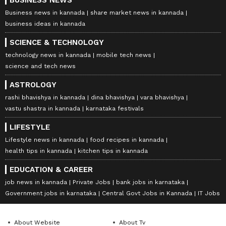
BUSINESS NEWS
Business news in kannada
share market news in kannada
business ideas in kannada
SCIENCE & TECHNOLOGY
technology news in kannada
mobile tech news
science and tech news
ASTROLOGY
rashi bhavishya in kannada
dina bhavishya
vara bhavishya
vastu shastra in kannada
karnataka festivals
LIFESTYLE
Lifestyle news in kannada
food recipes in kannada
health tips in kannada
kitchen tips in kannada
EDUCATION & CAREER
job news in kannada
Private Jobs
bank jobs in karnataka
Government jobs in karnataka
Central Govt Jobs in Kannada
IT Jobs
About Website
About Tv