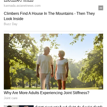
"ರಾಜಕೀಯ ಬೇಡ, ಸಿನಿಮಾನೇ ಪ್ರಾಣ":
ಕನಕೋತ್ಸವದಲ್ಲಿ ರಿಷಬ್ ಶೆಟ್ಟಿ | Rishab
Shetty speech | Suvarna News
ಶೇ.50 ರಿಂದ ಶೇ.18 ಕ್ಕೆ TAX ಇಳಿಕೆ: ಮೋದಿ-
ಟ್ರಂಪ್ ಐತಿಹಾಸಿಕ ಒಪ್ಪಂದ | India US
Trade Deal | Party Rounds
ಒಟ್ಟಿನಲ್ಲಿ, 'ಕ್ವೀನ್' ಕಂಗನಾ ಹೇಳಿದಂತೆ ಬಾಲಿವುಡ್‌ನಲ್ಲಿ
ಟಾರ್ಗೆಟಿಂಗ್ ನಡೆದರೆ, ಇಲ್ಲಿ ನಮ್ಮ ಸ್ಯಾಂಡಲ್‌ವುಡ್
ದಿಗ್ಗಜರನ್ನು ಸುಳ್ಳು ಸುದ್ದಿಗಳ ಮೂಲಕ ಟಾರ್ಗೆಟ್
ಮಾಡಲಾಗುತ್ತಿದೆ ಎಂಬುದು ವಿಷಾದನೀಯ. ದೊಡ್ಡಣ್ಣ ಅವರು
ನೂರ ಕಾಲ ಸುಖವಾಗಿ ಬಾಳಲಿ ಎಂಬುದು ನಮ್ಮೆಲ್ಲರ ಹಾರೈಕೆ.