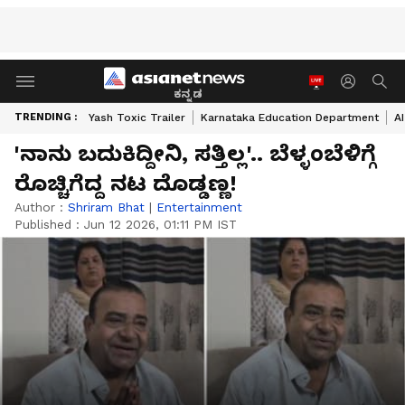
ಕನ್ನಡ
TRENDING :
Yash Toxic Trailer
Karnataka Education Department
A
'ನಾನು ಬದುಕಿದ್ದೀನಿ, ಸತ್ತಿಲ್ಲ'.. ಬೆಳ್ಳಂಬೆಳಿಗ್ಗೆ
ರೊಚ್ಚಿಗೆದ್ದ ನಟ ದೊಡ್ಡಣ್ಣ!
Author :
Shriram Bhat
|
Entertainment
Published :
Jun 12 2026, 01:11 PM IST