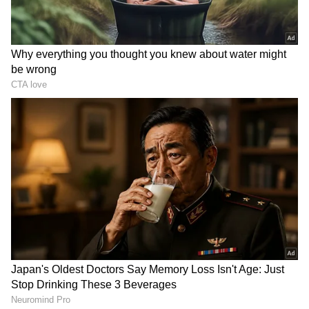
ಗೊತ್ತಾ?!
DOWNLOAD APP
ಕನ್ನಡ ಸಿನಿಮಾ (
Kannada Cinema News
), ಟಿವಿ
ಕಾರ್ಯಕ್ರಮಗಳು (
Kannada TV Shows
), ಸೆಲೆಬ್ರಿಟಿ
ಸುದ್ದಿಗಳು ಮತ್ತು ಇತ್ತೀಚಿನ ಸುದ್ದಿಗಳಿಗಾಗಿ ಏಷ್ಯಾನೆಟ್
ಸುವರ್ಣ ನ್ಯೂಸ್‌ನಲ್ಲಿ ಮನರಂಜನಾ ವಿಭಾಗ ನೋಡಿ.
ಸಿನಿಮಾ ವಿಮರ್ಶೆಗಳು (
Kannada Movies Review
),
ತಾರೆಯರ ಸಂದರ್ಶನಗಳು, ಧಾರಾವಾಹಿ ಅಪ್‌ಡೇಟ್ಸ್‌,
ತೆರೆಮರೆಯ ಕಥೆಗಳು,
OTT ರಿಲೀಸ್‌
ಗಳ ಬಗ್ಗೆ
ಮಾಹಿತಿಯೂ ಇಲ್ಲಿದೆ.
ಬೆಳ್ಳಂಬೆಳಗ್ಗೆ ಫೋನ್ ಕರೆಗಳ ಸುರಿಮಳೆ!