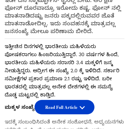
ಇಡೀ ದಿನ ಸ್ಮಾರ್ಟ್ಫೋನ್ ಕೈನಲ್ಲಿ ಬೇಕು. ಅರೆ ಕ್ಷಣ
ಫೋನ್ ದೂರವಾದ್ರೂ ಇರೋದು ಕಷ್ಟ. ಫೋನ್ ನಲ್ಲಿ
ಮಾತನಾಡಿದಷ್ಟು ಜನರು ಪಕ್ಕದಲ್ಲಿರುವವರ ಜೊತೆ
ಮಾತನಾಡೋದಿಲ್ಲ. ಇದು ಸಂವಹನಕ್ಕೆ ಮಾತ್ರವಲ್ಲ
ಜನಸಂಖ್ಯೆ ಮೇಲೂ ಪರಿಣಾಮ ಬೀರಿದೆ.
ಇತ್ತೀಚಿನ ದಿನಗಳಲ್ಲಿ ಭಾರತೀಯ ಮಹಿಳೆಯರು
ಪೋಷಕರಾಗಲು ಹಿಂಜರಿಯುತ್ತಿದ್ದಾರೆ. 30 ವರ್ಷಗಳ ಹಿಂದೆ,
ಭಾರತೀಯ ಮಹಿಳೆಯರು ಸರಾಸರಿ 3.4 ಮಕ್ಕಳಿಗೆ ಜನ್ಮ
ನೀಡುತ್ತಿದ್ದರು. ಆದ್ರೀಗ ಈ ಸಂಖ್ಯೆ 2.0 ಕ್ಕೆ ಇಳಿದಿದೆ. ಸರ್ಕಾರಿ
ಸಮೀಕ್ಷೆಗಳ ಪ್ರಕಾರ ಪ್ರಮಾಣ 2.1 ರಷ್ಟು ಇಳಿದಿದೆ. ಬರೀ
ಭಾರತದಲ್ಲಿ ಮಾತ್ರವಲ್ಲ ಅನೇಕ ದೇಶಗಳಲ್ಲಿ ಈ ಸಮಸ್ಯೆ
ದೊಡ್ಡ ಮಟ್ಟದಲ್ಲಿ ಕಾಡ್ತಿದೆ.
ಮಕ್ಕಳ ಸಂಖ್ಯೆ ಕಡಿಮೆ ಆಗಲು ಕಾರಣ
Read Full Article
ಇದಕ್ಕೆ ಸಂಬಂಧಿಸಿದಂತೆ ಅನೇಕ ಸಂಶೋಧನೆ, ಅಧ್ಯಯನಗಳು