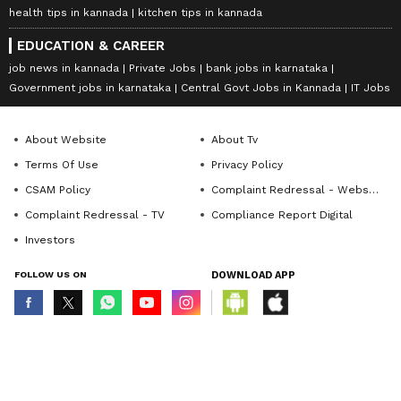
health tips in kannada
kitchen tips in kannada
EDUCATION & CAREER
job news in kannada
Private Jobs
bank jobs in karnataka
Government jobs in karnataka
Central Govt Jobs in Kannada
IT Jobs
About Website
About Tv
Terms Of Use
Privacy Policy
CSAM Policy
Complaint Redressal - Website
Complaint Redressal - TV
Compliance Report Digital
Investors
FOLLOW US ON
DOWNLOAD APP
© Copyright 2026 Asianxt Digital Technologies Private Limited (Formerly
known as Asianet News Media & Entertainment Private Limited) | All Rights
Reserved