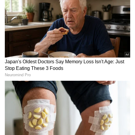
ಸ್ಮಾರ್ಟ್ಫೋನ್ ಬಳಸುವ ಜನರು ಸಂವಹನ ಕಡಿಮೆ
ಮಾಡಿದ್ದಾರೆ. ಆನ್ಲೈನ್ನಲ್ಲಿ ಹೆಚ್ಚು ಸಮಯ ಕಳೆಯುತ್ತಿದ್ದಾರೆ.
ಕುಟುಂಬದಲ್ಲಿ ವೈಯಕ್ತಿಕ ಸಂವಹನ ಕಡಿಮೆಯಾಗಿದ್ದು, ಈ
ಬದಲಾವಣೆ ಜನನ ದರಗಳ ಕುಸಿತದಲ್ಲಿ ಬಹುಮುಖ್ಯ
ಕಾರಣಗಳಲ್ಲಿ ಒಂದಾಗಿದೆ ಎಂದು ತಜ್ಞರು ಹೇಳಿದ್ದಾರೆ.
ಯುಎಸ್ ಮತ್ತು ಯುಕೆಗೆ ಮಾತ್ರ ಇದು ಸೀಮಿತವಾಗಿಲ್ಲ.
RECOMMENDED STORIES
ಸ್ಮಾರ್ಟ್ಫೋನ್ಗಳು ದೈನಂದಿನ ಜೀವನದ ಭಾಗವಾಗಿರುವ ಎಲ್ಲ
ದೇಶಗಳಲ್ಲಿ ಜನನ ದರಗಳು ವೇಗವಾಗಿ ಕುಸಿಯಲು
ಪ್ರಾರಂಭಿಸಿವೆ ಎಂದು ಸಂಶೋಧನೆ ಹೇಳಿದೆ. ಅಮೆರಿಕ, ಯುಕೆ
ಮತ್ತು ಆಸ್ಟ್ರೇಲಿಯಾದಂತಹ ದೇಶಗಳಲ್ಲಿ, ಸ್ಮಾರ್ಟ್ಫೋನ್ಗಳು
ಮತ್ತು ಮೊಬೈಲ್ ಅಪ್ಲಿಕೇಶನ್ಗಳು ಹೆಚ್ಚು ಜನಪ್ರಿಯವಾದ
ಸಮಯ ಅಂದ್ರೆ 2007 ರ ನಂತರ ಹದಿಹರೆಯದವರು ಮತ್ತು
ಯುವಜನರಲ್ಲಿ ಜನನ ಪ್ರಮಾಣ ತೀವ್ರವಾಗಿ ಕುಸಿದಿದೆ.