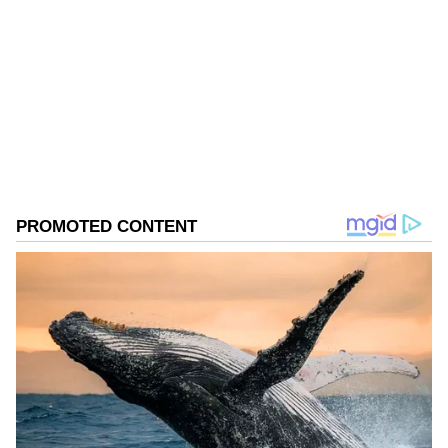
RH
Roopa Hegde ಮೂಲತಃ ಉತ್ತರ ಕನ್ನಡದ ಯಲ್ಲಾಪುರದವಳು.
ಪತ್ರಿಕೋದ್ಯಮದಲ್ಲಿ ಸ್ನಾತಕೋತ್ತರ ಪದವಿ ಪಡೆದಿದ್ದು, ಕಸ್ತೂರಿ,
ಸಮಯ ಹಾಗೂ ಸುವರ್ಣ ವಾಹಿನಿಯಲ್ಲಿ ಕೆಲಸ ಮಾಡಿದ್ದೇನೆ. ಈಗ
ಏಷ್ಯಾನೆಟ್ ಕನ್ನಡದಲ್ಲಿ ಫ್ರೀಲಾನ್ಸರ್ ಆಗಿ ಕೆಲಸ ಮಾಡುತ್ತಿದ್ದೇನೆ.
ಆರೋಗ್ಯ
ಟ್ರೆಂಡಿಂಗ್ ನ್ಯೂಸಲ್ಲಿ ಹೆಚ್ಚು ಆಸಕ್ತಿ ಇದ್ದು, ಸಿನಿಮಾ, ಬ್ಯುಸಿನೆಸ್,
ಸಂಬಂಧಗಳು
ಜೀವನಶೈಲಿ
ಆರೋಗ್ಯ, ಕ್ರೈಂ, ಕ್ರೀಡೆ ಸೇರಿ ಎಲ್ಲ ಕ್ಷೇತ್ರದ ಸುದ್ದಿ ಬರೆಯುತ್ತೇನೆ.
Related Articles
2034ರವರೆಗೆ ದೇಶದಲ್ಲಿ ಬಿಜೆಪಿ ಪ್ರಾಬಲ್ಯ ತಗ್ಗಲ್ಲ:
ಸಮೀಕ್ಷಾ ತಜ್ಞ | 70ರ ದಶಕದ ಕಾಂಗ್ರೆಸ್‌ನ ವರ್ಚಸ್ಸು ಈಗ
ಬಿಜೆಪಿಗೆ!
IPL 2026: ನಿನ್ನೆ ನಡೆದ ಸಿಎಸ್‌ಕೆ-ಗುಜರಾತ್ ಟೈಟಾನ್ಸ್
ನಡುವಿನ ಮ್ಯಾಚ್ ಗೆದ್ದಿದ್ದು ಯಾರು?