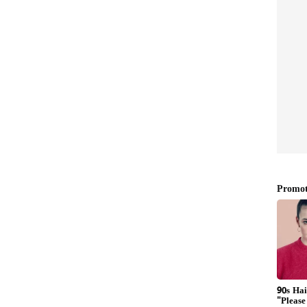
ಗೆ ಬಾಡಿಗಾರ್ಡ್ ಇಟ್ಟಿದ್ದಾರೆ!': ಜಯಂ ರವಿ
ತಮ್ಮ ವೈವಾಹಿಕ ಜೀವನದ ಕರಾಳ ಮುಖವನ್ನು ಬಿಚ್ಚಿಟ್ಟಿದ್ದರು.
ಾಧ್ಯವಿಲ್ಲ. ಜಯಂ ರವಿ ಎಂದರೆ ಸಾಫ್ಟ್ ಎಂದುಕೊಂಡಿದ್ದಾರೆ. ನನ್ನ
ಬಂದು ಎದುರಿಸಲು ಸವಾಲು ಹಾಕುತ್ತೇನೆ. ನನ್ನ ಡಿವೋರ್ಸ್
ಲ್ಲಲ್ಲ" ಎಂದು ಕಣ್ಣೀರು ಹಾಕಿದ್ದರು.
್ವಂತ ಮಕ್ಕಳನ್ನು ಭೇಟಿಯಾಗಲು ಅವರು ಬಿಡುತ್ತಿಲ್ಲ. ನನ್ನ
ಇಟ್ಟು ಕಾವಲು ಕಾಯಲಾಗುತ್ತಿದೆ. ಹೆತ್ತವರ ಇಚ್ಛೆಗೆ ವಿರುದ್ಧವಾಗಿ
ಸ್ತಿ ಅನುಭವಿಸುತ್ತಿದ್ದೇನೆ. ಮಾನಸಿಕ ಕಿರುಕುಳ ತಾಳಲಾರದೆ ಒಮ್ಮೆ
್ನಿಸಿದ್ದೆ. ಆದರೂ ಮರುದಿನ ಶೂಟಿಂಗ್‌ಗೆ ಹಾಜರಾಗಿದ್ದೆ. ಫೆಮಿನಿಸಂ
 ದುರುಪಯೋಗ ಪಡಿಸಿಕೊಳ್ಳುತ್ತಿದ್ದಾರೆ. ನನ್ನ ಮ್ಯಾನೇಜರ್ ಮತ್ತು
ನಗಿಂತ ಮುಂಚೆಯೇ ದೂರಾಗುವ ಮೂಲಕ ನನ್ನಷ್ಟೇ ನರಕ
 ಹೇಳಿಕೆ ನೀಡಿದ್ದರು.