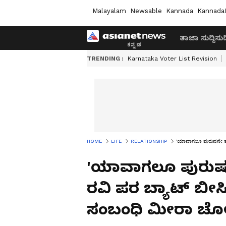
Malayalam
Newsable
Kannada
Kannada
ತಾಜಾ ಸುದ್ದಿ
ಸುದ್
TRENDING :
Karnataka Voter List Revision
HOME
LIFE
RELATIONSHIP
'ಯಾವಾಗಲೂ ಪುರುಷನೇ ತಪ್ಪ
'ಯಾವಾಗಲೂ ಪುರುಷನೇ
ರವಿ ಪರ ಬ್ಯಾಟ್ ಬೀಸ
ಸಂಬಂಧಿ ಮೀರಾ ಚೋ