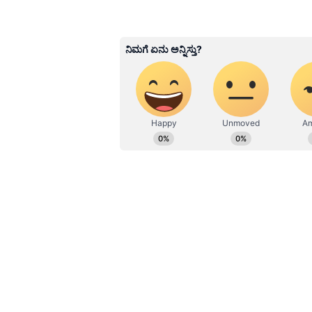
SN
ನಾನು ಏಷ್ಯಾನೆಟ್ ಸುವರ್ಣ ನ್ಯೂಸ್.ಕ
13 ವರ್ಷಗಳಿಂದಲೂ ಮಾಧ್ಯಮದಲ್ಲಿದ್ದೇನ
ಹೊಸದಿಗಂತದ ಮೂಲಕ ಮಾಧ್ಯಮ ಜಗತ್ತಿಗೆ ಕ
ಮಾಧ್ಯಮ ಎಲ್ಲ ವಿಷಯದಲ್ಲೂ ಪಳಗಿಸಿದೆ. ವಿ
ಪ್ರವಾಸ ನೆಚ್ಚಿನ ಹವ್ಯಾಸ
Related Articles
ನಟ ರವಿ ಮೋಹನ್‌ ಪತ್ನಿ ಆ
ಧನುಷ್‌ ಜೊತೆ ಸಂಬಂಧವಿ
ಎಂದಿದ್ದ ಗಾಯಕಿ ವಿರುದ್ಧ