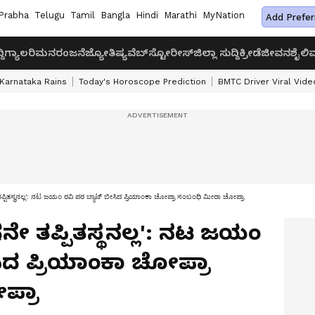
Prabha
Telugu
Tamil
Bangla
Hindi
Marathi
MyNation
Add Prefer
ದಿ
ಗ್ಯಾಲರಿ
ಮನರಂಜನೆ
ಜ್ಯೋತಿಷ್ಯ
ವೆಬ್‌ಸ್ಟೋರೀಸ್
ಜಿಲ್ಲಾ ಸುದ್ದಿ
ಕ್ರೀಡೆ
ಜೀವನಶೈಲಿ
ವ
Karnataka Rains
Today's Horoscope Prediction
BMTC Driver Viral Vide
ಿತಸ್ಥನಲ್ಲ': ನಟ ಜಯಂ ರವಿ ಪರ ಬ್ಯಾಟ್ ಬೀಸಿದ ಪ್ರಿಯಾಂಕಾ ಚೋಪ್ರಾ ಸಂಬಂಧಿ ಮೀರಾ ಚೋಪ್ರಾ
 ತಪ್ಪಿತಸ್ಥನಲ್ಲ': ನಟ ಜಯಂ
ಿದ ಪ್ರಿಯಾಂಕಾ ಚೋಪ್ರಾ
ಪ್ರಾ