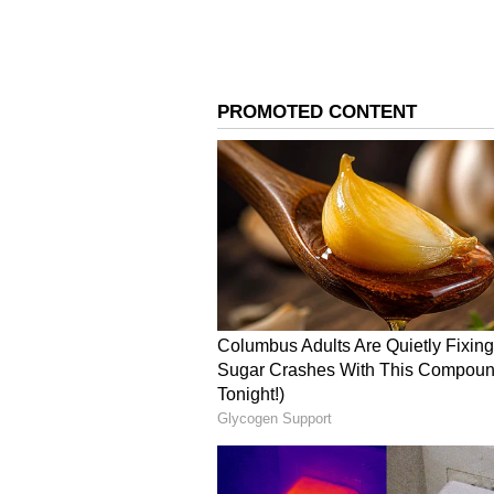
ಕಿರುಕುಳ ನೀಡುತ್ತಿರುವ ಟ್ರೋಲರ್‌ಗಳ ವಿ
ಕೆನಿಶಾ ಫ್ರಾನ್ಸಿಸ್ ಸೈಬರ್ ಬುಲ್ಲಿಂಗ್‌ನಿಂ
ವೇಳೆ 'ಮೂರು ಅಕ್ಷರದ ಹೆಸರಿನ ಇಡ್ಲಿ ನಟಿ
ಮುರಿದು ಸಾರ್ವಜನಿಕ ವೇದಿಕೆಗಳಲ್ಲಿ ಫೆಮಿನಿ
ಪರೋಕ್ಷವಾಗಿ ಹಿರಿಯ ನಟಿ, ರಾಜಕಾರಣಿ ಖುಷ
2009 ರಲ್ಲಿ ಪ್ರೀತಿಸಿ ಅದ್ಧೂರಿಯಾಗಿ ವಿವಾ
ಮಕ್ಕಳಿದ್ದಾರೆ. ಪ್ರಸ್ತುತ ಇವರಿಬ್ಬರ ವಿಚ್
ಭಾರಿ ಸಂಚಲನ ಸೃಷ್ಟಿಸಿದೆ.