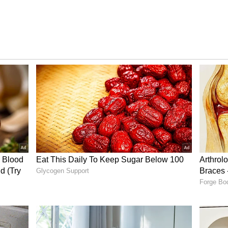
ರುದ್ಧ ಕಾನೂನು ಹೋರಾಟ ಮಾಡುವುದಾಗಿ ಎಚ್ಚರಿಸಿದ ರವಿ, ಗಾಯಕಿ
ದ ಬೇಸತ್ತು ದೂರ ಹೋಗಿದ್ದಾರೆ ಎಂದು ಬೇಸರ ವ್ಯಕ್ತಪಡಿಸಿದರು. ಇದೇ
'ಯೊಬ್ಬರ ವಿರುದ್ಧ ಹರಿಹಾಯ್ದ ರವಿ, "ಬೇರೆಯವರ ಸಂಸಾರ
ಸಂ ಬಗ್ಗೆ ಭಾಷಣ ಬಿಗಿಯುವ ನೈತಿಕತೆ ಆಕೆಗೆ ಎಲ್ಲಿದೆ?" ಎಂದು
್ಬೂ ಸುಂದರ್ ವಿರುದ್ಧ ಆಕ್ರೋಶ ಹೊರಹಾಕಿದ್ದರು.
ಹವಾಗಿದ್ದ ಜಯಂ ರವಿ ಮತ್ತು ಆರತಿ ದಂಪತಿಗೆ ಇಬ್ಬರು ಗಂಡು
ಛೇದನದ ಕಾನೂನು ಹೋರಾಟ ನ್ಯಾಯಾಲಯದಲ್ಲಿದ್ದು, ಚಿತ್ರರಂಗದಲ್ಲಿ