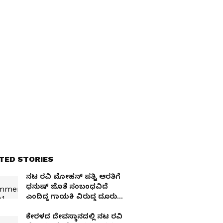
TED STORIES
ನಟ ರವಿ ಮೋಹನ್‌ ಪತ್ನಿ ಆರತಿಗೆ
ಧನುಷ್‌ ಜೊತೆ ಸಂಬಂಧವಿದೆ
ಎಂದಿದ್ದ ಗಾಯಕಿ ವಿರುದ್ಧ ದೂರು
ದಾಖಲು!
ಕೇರಳದ ದೇವಸ್ಥಾನದಲ್ಲಿ ನಟ ರವಿ