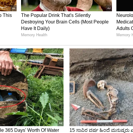
ಲಿ ತೃಪ್ತರಾಗುವುದು ಯಾವಾಗಲೂ ಸುಲಭವಲ್ಲ. ಸಾಮಾನ್ಯ ಸ್ತ್ರೀ
ೈಂಗಿಕ ಆಸಕ್ತಿಯ ಕೊರತೆ ಮತ್ತು ಲೈಂಗಿಕವಾಗಿರಲು ಇಚ್ಛೆಯನ್ನು
ತಾರೆ. ಇದು ಕೆಲವೊಮ್ಮೆ ಹಾರ್ಮೋನುಗಳ ಬದಲಾವಣೆಗಳಿಗೆ ಅಥವಾ
ಥವಾ ಹೃದಯರಕ್ತನಾಳದ ಕಾಯಿಲೆಯಂತಹ ಆಧಾರವಾಗಿರುವ
ು.