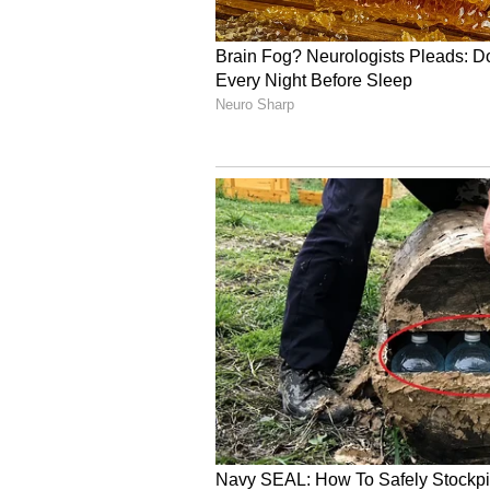
ಕಡಿಮೆ ಪರಾಕಾಷ್ಠೆಗಳು ಸೇರಿವೆ. ಹಾಸಿಗೆಯಲ್
ಲೈಂಗಿಕ ಅಪಸಾಮಾನ್ಯ ಕ್ರಿಯೆಗಳಲ್ಲಿ ಒಂದು ಲ
ಒಳಗೊಂಡಿರುತ್ತದೆ ಎಂದು ತಜ್ಞರು ಹೇಳುತ್
ಕ್ಯಾನ್ಸರ್, ಮಧುಮೇಹ (Diabetes) ಅ
ಆರೋಗ್ಯ ಪರಿಸ್ಥಿತಿಗಳಿಗೆ ಸಂಬಂಧಿಸಿರಬಹುದ