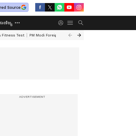
red Source
ಾಣಿಜ್ಯ
 Fitness Test
PM Modi Foreign Travel Expenditure
Valmiki Corporatio