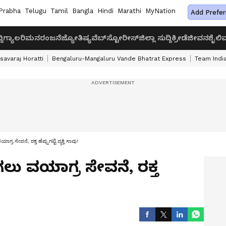
Prabha
Telugu
Tamil
Bangla
Hindi
Marathi
MyNation
Add Prefer
ದಿ
ಗ್ಯಾಲರಿ
ಮನರಂಜನೆ
ಜ್ಯೋತಿಷ್ಯ
ವೆಬ್‌ಸ್ಟೋರೀಸ್
ಜಿಲ್ಲಾ ಸುದ್ದಿ
ಕ್ರೀಡೆ
ಜೀವನಶೈಲಿ
ವ
savaraj Horatti
Bengaluru-Mangaluru Vande Bhatrat Express
Team India
ವಯಾಗ್ರ ಸೇವನೆ, ರಕ್ತ ಹೆಪ್ಪುಗಟ್ಟಿ ವ್ಯಕ್ತಿ ಸಾವು!
್ಚಾಗಲು ವಯಾಗ್ರ ಸೇವನೆ, ರಕ್ತ