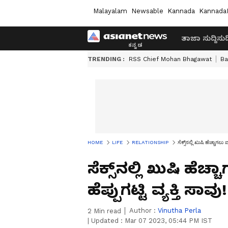
Malayalam
Newsable
Kannada
Kannada
ತಾಜಾ ಸುದ್ದಿ
ಸುದ್
TRENDING :
RSS Chief Mohan Bhagawat
Ba
HOME
LIFE
RELATIONSHIP
ಸೆಕ್ಸ್‌ನಲ್ಲಿ ಖುಷಿ ಹೆಚ್ಚಾಗಲು 
ಸೆಕ್ಸ್‌ನಲ್ಲಿ ಖುಷಿ ಹೆಚ
ಹೆಪ್ಪುಗಟ್ಟಿ ವ್ಯಕ್ತಿ ಸಾವು!
Author :
Vinutha Perla
2
Min read
|
Updated :
Mar 07 2023, 05:44 PM IST