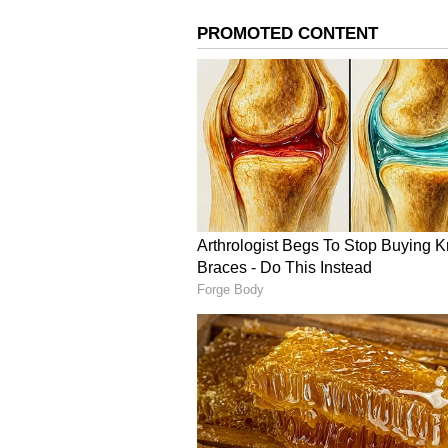
ತಲೆನೋವು, ಮರುಕಳಿಸುವ ಹೊಟ್ಟೆ, ರಕ್ತದೊತ್ತ
ಇತ್ತೀಚಿನ ಅಧ್ಯಯನದ ಪ್ರಕಾರ, ಔಷಧವು ಅನ
ಅಪಸಾಮಾನ್ಯ ಔಷಧಗಳನ್ನು ಬಳಸುವವರು ಹೃ
ಅಧ್ಯಯನವು ಕಂಡುಹಿಡಿದಿದೆ. ಮತ್ತು ಹೃದಯದ
ಕಡಿಮೆಯಾಗಿದೆ ಎಂದು ಹೇಳಲಾಗಿದೆ..
Sexual Wellness: ವಯಾಗ್ರ ಜೊತೆ ನಿಂಬೆ 
ವಯಾಗ್ರ ಮಹಿಳೆಯರ ಮೇಲೂ ಪರಿಣಾಮ 
ವಯಾಗ್ರವನ್ನು ಮಹಿಳೆ Woman)ಯರಲ್ಲಿ ಲೈಂಗಿ
ನೀಡಲು ಬಳಸಬಹುದು ಎಂದು ಡಾ ಕುಮಾವತ್ ಹ