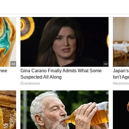
ಡ ಸಮಸ್ಯೆಗಳು, ಫ್ಲಶಿಂಗ್ ಮತ್ತು ಮೂಗಿನ ದಟ್ಟಣೆ ಸೇರಿವೆ.
ಪೇಕ್ಷಿತ ಪ್ರಯೋಜನವನ್ನು ಸಹ ಹೊಂದಿದೆ. ನಿಮಿರುವಿಕೆಯ
ದಯ ಸಮಸ್ಯೆಗಳಿಂದ ಬಳಲುತ್ತಿರುವ ಸಾಧ್ಯತೆ ಕಡಿಮೆ ಎಂದು
 ಸ್ಥಿತಿಗಳಿಂದ ಸಾವುಗಳು ಸುಮಾರು 40 ಪ್ರತಿಶತದಷ್ಟು
ರಸ ಸೇರಿಸಿದ್ರೆ ಲೈಂಗಿಕ ಕ್ರಿಯೆಯಲ್ಲಿ ಸ್ವರ್ಗ ಸುಖ
ಬೀರುತ್ತದೆಯೇ ?
ಕ ಪರಾಕಾಷ್ಠೆಯ ಅಸ್ವಸ್ಥತೆಗಳಿಗೆ ಚಿಕಿತ್ಸೆ (Treatment)
ೇಳುತ್ತಾರೆ, ಇದರಲ್ಲಿ ವಿಳಂಬವಾದ ಪರಾಕಾಷ್ಠೆ ಅಥವಾ