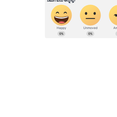
ವ್ಯಕ್ತಿಯ ದೇಹದಲ್ಲಿ 300 ಗ್ರಾಂ ಹೆಪ್ಪುಗಟ್
ಮನುಷ್ಯನು ಸೆರೆಬ್ರೊವಾಸ್ಕುಲರ್ ರಕ್ತಸ್ರಾ
ಆಮ್ಲಜನಕದ ವಿತರಣೆಯು ಕಡಿಮೆಯಾದಾಗ ಉಂಟ
ವೈದ್ಯರು 300 ಗ್ರಾಂ ಹೆಪ್ಪುಗಟ್ಟಿದ ರಕ್ತ
ಅಸ್ತಿತ್ವದಲ್ಲಿರುವ ಅಧಿಕ ರಕ್ತದೊತ್ತಡದ ಮ
ವೈದ್ಯಕೀಯ ಸಲಹೆಯಿಲ್ಲದೆ ನಿಮಿರುವಿಕೆಯ 
ಜಾಗೃತಿ ಮೂಡಿಸಲು ಅವರು ಈ ಅಪರೂಪದ ಪ್
ಹೇಳಿದ್ದಾರೆ.
ವರದಿಗಳ ಪ್ರಕಾರ, ಮೃತರ ಬಳಿ ಔಷಧಿಗಳ ಪ್ರಿ