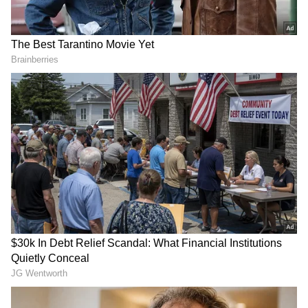
Related Articles
ಸಂಕಷ್ಟಕ್ಕೆ ಸಿಲುಕಿದ ನಟ ಪ್ರಕಾಶ್ ರಾಜ್, ವಿವಾದಾತ್ಮಕ
ಹೇಳಿಕೆಗೆ ಕೋರ್ಟ್‌ನಲ್ಲಿ ಕ್ರಿಮಿನಲ್ ದೂರು ದಾಖಲು
DOWNLOAD APP
Prakash Raj in Trouble: ನಟ ಪ್ರಕಾಶ್ ರಾಜ್
ವಿರುದ್ಧ ಜಾಮೀನು ರಹಿತ ಅರೆಸ್ಟ್ ವಾರೆಂಟ್; ಇದೀಗ
ಬಂಧನದ ಭೀತಿ!
RECOMMENDED STORIES
ಅವನು ನನ್ನ ಪಾಲಿನ ಏಂಜಲ್​:
Father's Dayಗೆ ಅಪ್ಪನಿಗೆ
ಗಂಡನ ಬಗ್ಗೆ ಮೊದಲ ಬಾರಿ ಮನದ
ನಿತ್ಯವೂ ಉಪಯುಕ್ತವಾಗುವ,
ಮಾತು ತೆರೆದಿಟ್ಟ ನಟಿ ಸುಷ್ಮಾ
ಮುಖದಲ್ಲಿ ಸಂತಸ ತರುವ ಈ 5