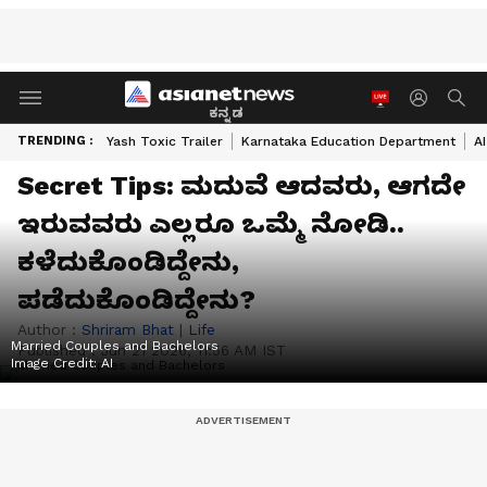
ಕನ್ನಡ
TRENDING :
Yash Toxic Trailer
Karnataka Education Department
A
Secret Tips: ಮದುವೆ ಆದವರು, ಆಗದೇ
ಇರುವವರು ಎಲ್ಲರೂ ಒಮ್ಮೆ ನೋಡಿ..
ಕಳೆದುಕೊಂಡಿದ್ದೇನು,
ಪಡೆದುಕೊಂಡಿದ್ದೇನು?
Author :
Shriram Bhat
|
Life
Married Couples and Bachelors
Published :
Jun 21 2026, 11:56 AM IST
Image Credit:
AI