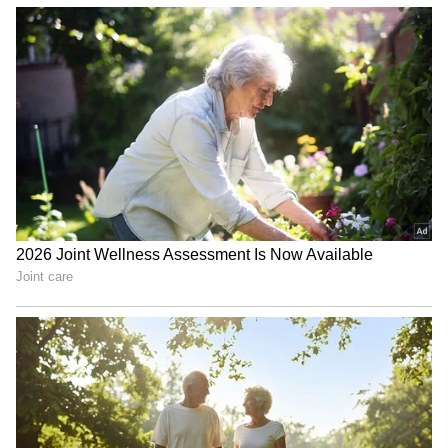
ವಯಸ್ಸಾದಂತೆ ಒಂಟಿತನ ಅನುಭವಿಸುವ ಸಾಧ್ಯತೆ
ಹೆಚ್ಚಿರಬಹುದು.
ಅನಾರೋಗ್ಯ ಅಥವಾ ತುರ್ತು ಸಂದರ್ಭಗಳಲ್ಲಿ ಹತ್ತಿರದ
ಸಂಗಾತಿಯ ಬೆಂಬಲ ಇರದೇ ಇರಬಹುದು.
ಮಕ್ಕಳನ್ನು ಹೊಂದಬೇಕೆಂಬ ಆಸೆ ಇದ್ದರೆ ಅದು ನೆರವೇರದೇ
ಇರಬಹುದು (ಬೇರೆ ಮಾರ್ಗಗಳನ್ನು ಆಯ್ಕೆ ಮಾಡದಿದ್ದರೆ).