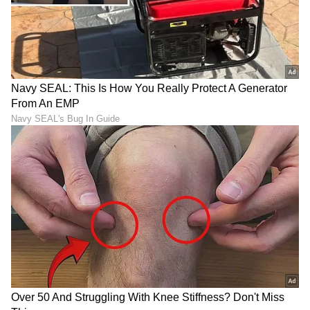
ದಾಖಲಿಸಿದ ಬೆನ್ನಲ್ಲೇ ಮತ್ತೆ ಈ ಪ್ರಕರಣ ಭುಗಿಲೆದ್ದಿದೆ.ಪ್ರಕಾಶ್
ರಾಜ್ ಸಿನಿಮಾ ಬಾಯ್ಕಾಟ್ ಮಾಡಲು ಅಭಿಯಾನಗಳು
ಆರಂಭಗೊಂಡಿದೆ. ಕೋಟ್ಯಾಂತರ ಭಕ್ತರ ನಂಬಿಕೆ, ಭಾವನೆಗಳಿಗೆ
ಬೆಲೆ ಕೊಡದ ನಟನ ಸಿನಿಮಾ ಬಹಿಷ್ಕರಿಸಲು ಕೂಗು
ಜೋರಾಗುತ್ತಿದೆ.
LATEST VIDEOS