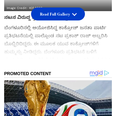
Image Credit :
Klf 2026
Read Full Gallery
ನಟನ ವಿರುದ್ದ ಕ್ರಿಮಿನಲ್ ಮೊಕದ್ದಮೆ
ಬೆಂಗಳೂರಿನಲ್ಲಿ ಆಯೋಜಿಸಿದ್ದ ಕಾಕ್ರೋಚ್ ಜನತಾ ಪಾರ್ಟಿ
ಪ್ರತಿಭಟನೆಯಲ್ಲಿ ಪಾಲ್ಗೊಂಡ ನಟ ಪ್ರಕಾಶ್ ರಾಜ್ ಅಬ್ಬರಿಸಿ
ಬೊಬ್ಬಿರಿದಿದ್ದರು. ಈ ಮೂಲಕ ಯುವ ಕಾಕ್ರೋಚ್‌ಗಳಿಗೆ
ಹುಮ್ಮಸ್ಸು ನೀಡಿದ್ದರು. ಬೆಂಗಳೂರು ಪ್ರತಿಭಟನೆ ಬಳಿಗೆ
ಸಂಭ್ರಮದಿಂದ ಮನೆಗೆ ತೆರಳಿದ ಪ್ರಕಾಶ್ ರಾಜ್‌ಗೆ ಸಂಕಷ್ಟಗಳು
ಶುರುವಾಗಿದೆ. ತಿರುಪತಿ ನ್ಯಾಯಾಲಯದಲ್ಲಿ ಪ್ರಕಾಶ್ ರಾಜ್
ವಿರುದ್ಧ ಕ್ರಿಮಿನಲ್ ಮೊಕದ್ದಮೆ ದಾಖಲಾಗಿದೆ.
ಸಮಗ್ರ ಸುದ್ದಿ ಮೂಲವನ್ನಾಗಿ asianet suvarna news ಅನ್ನು
ಆಯ್ಕೆ ಮಾಡಿಕೊಳ್ಳಿ