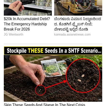
Image Credit :
Youtube Print Shot/@teamprashna
ಪ್ರಕಾಶ್ ರಾಜ್ ಸ್ಪಷ್ಟನೆ
ಕೇರಳ ಸಾಹಿತ್ಯ ಕಾರ್ಯಕ್ರಮದಲ್ಲಿ ನಟ ಪ್ರಕಾಶ್ ರಾಜ್
ಮಾತನಾಡಿದ ಬೆನ್ನಲ್ಲೇ ಭಾರಿ ವಿವಾದ ಸೃಷ್ಟಿಯಾಗಿತ್ತು.
ಪ್ರಕಾಶ್ ರಾಜ್ ಈ ಕುರಿತು ಸ್ಪಷ್ಟನೆ ನೀಡಿದ್ದರು. ಮಕ್ಕಳ
ರಂಗಭೂಮಿ ಕಾರ್ಯಾಗಾರದ ಕಥಾವಸ್ತುವನ್ನು
ಹಂಚಿಕೊಂಡಿದ್ದೇನೆ. ಇದು ಸೃಜನಶೀಲ ಕಥಾವಸ್ತುವಾಗಿದೆ
ಹೊರತು ಧಾರ್ಮಿಕ ಭಾವನೆಗೆ ಧಕ್ಕೆ ತರುವ ಉದ್ದೇಶವಿರಲಿಲ್ಲ
ಎಂದಿದ್ದಾರೆ.