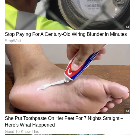
ಮಾಹಿತಿಯೂ ಇಲ್ಲಿದೆ.
DOWNLOAD APP
RECOMMENDED STORIES