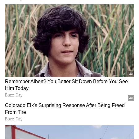
Image Credit :
Getty
ದೂರು ದಾಖಲಾಗಿದ್ದು ಯಾಕೆ?
ನಟ ಪ್ರಕಾಶ್ ರಾಜ್ ವಿರುದ್ದ ದೂರು ದಾಖಲಾಗಲು ಕಾರಣ
ನಟನ ಹೇಳಿಕೆ. ಇತ್ತೀಚೆಗೆ ಕೇರಳ ಸಾಹಿತ್ಯ ಕಾರ್ಯಕ್ರಮದಲ್ಲಿ
ರಾಮ ಲಕ್ಷ್ಮಣ, ರಾಮಾಯಾಣ ಕುರಿತು ನೀಡಿದ ಹೇಳಿಕೆ
ಮುಳುವಾಗಿದೆ. ರಾಮ ಲಕ್ಷ್ಮಣ ಉತ್ತರ ಭಾರತೀಯರು. ಅವರು
ದಕ್ಷಿಣದ ಮೇಲೆ ದಾಳಿ ಮಾಡಿದ್ದಾರೆ. ದಕ್ಷಿಣಕ್ಕೆ ಬಂದು
ರಾವಣನ ತೋಟದಲ್ಲಿನ ಹಣ್ಣುಗಳನ್ನು ಕದ್ದರು ಎಂದು ಕತೆ
ಕಟ್ಟಿದ್ದರು. ಜೊತೆಗೆ ರಾಮಾಯಣವನ್ನೇ ಹಾಸ್ಯ ಮಾಡಿದ್ದರು. ಈ
ಹೇಳಿಕೆ ವಿರುದ್ದ ನ್ಯಾಯಾಲಯದಲ್ಲಿ ದೂರು ದಾಖಳಾಗಿದೆ.