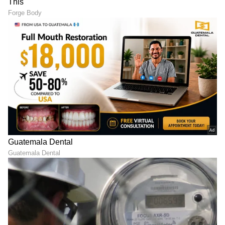
ABOUT THE AUTHOR
Chethan Kumar
CK
ಎಲೆಕ್ಟ್ರಾನಿಕ್, ಡಿಜಿಟಲ್ ಮಾಧ್ಯಮ ಸೇರಿ ಪತ್ರಿಕೋದ್ಯಮದಲ್ಲಿ 13
ವರ್ಷಗಳ ಅನುಭವ. ಊರು ಧರ್ಮಸ್ಥಳ. ಪತ್ರಿಕೋದ್ಯಮ
ಸ್ನಾತಕೋತ್ತರ ಪದವಿ ಪಡೆದಿದ್ದು ಉಜಿರೆ ಎಸ್‌ಡಿಎಂನಲ್ಲಿ. ಟಿವಿ9,
ಸ್ಟಾರ್ ಸ್ಪೋರ್ಟ್ಸ್‌ನಲ್ಲಿ ಕಾರ್ಯ ನಿರ್ವಹಿಸಿದ ಅನುಭವವಿದೆ.
ಪ್ರಕಾಶ್ ರಾಜ್
ರಾಷ್ಟ್ರೀಯ, ಅಂತಾರಾಷ್ಟ್ರೀಯ, ಜಿಯೋ ಪಾಲಿಟಿಕ್ಸ್, ಆಟೋ, ಟೆಕ್,
ಹಿಂದೂ
ಭಾರತ ಸುದ್ದಿ
ಮನರಂಜನಾ ಸುದ್ದಿ
ಸ್ಪೋರ್ಟ್ಸ್..ಏನೇ ಕೊಟ್ಟರೂ ಬರೆಯೋದು ನನ್ನ ಶಕ್ತಿ.
ಕನ್ನಡ ಸಿನಿಮಾ (
Kannada Cinema News
), ಟಿವಿ
ಕಾರ್ಯಕ್ರಮಗಳು (
Kannada TV Shows
), ಸೆಲೆಬ್ರಿಟಿ
ಸುದ್ದಿಗಳು ಮತ್ತು ಇತ್ತೀಚಿನ ಸುದ್ದಿಗಳಿಗಾಗಿ ಏಷ್ಯಾನೆಟ್
ಸುವರ್ಣ ನ್ಯೂಸ್‌ನಲ್ಲಿ ಮನರಂಜನಾ ವಿಭಾಗ ನೋಡಿ.
ಸಿನಿಮಾ ವಿಮರ್ಶೆಗಳು (
Kannada Movies Review
),
ತಾರೆಯರ ಸಂದರ್ಶನಗಳು, ಧಾರಾವಾಹಿ ಅಪ್‌ಡೇಟ್ಸ್‌,
ತೆರೆಮರೆಯ ಕಥೆಗಳು,
OTT ರಿಲೀಸ್‌
ಗಳ ಬಗ್ಗೆ