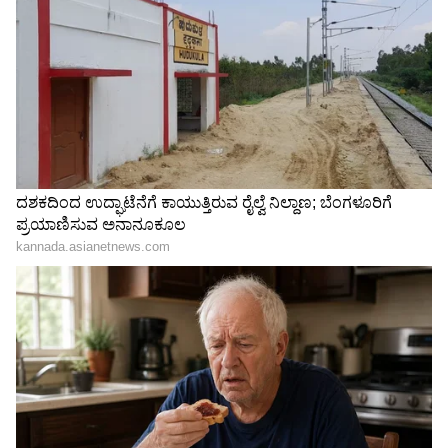
Related Articles
Dharmasthala Case: ಧರ್ಮಸ್ಥಳ ಕೇಸಲ್ಲಿ ಪ್ರಕಾಶ್
ರಾಜ್ ಹೆಸರು ಕೇಳಿಬಂದಿದ್ದೇಕೆ? ಕೇರಳದಿಂದ ₹200
ಕೋಟಿ ಬಜೆಟ್‌!
Puneeth Rajkumar ಸಮಾಧಿಗೆ ನಮಿಸಿದ 'ಕಾಕ್ರೋಚ್
ಜನತಾ ಪಾರ್ಟಿ'! ಪ್ರತಿಭಟನೆಯಲ್ಲಿ ಪ್ರಕಾಶ್ ರಾಜ್
ಸಾಥ್!
3
6