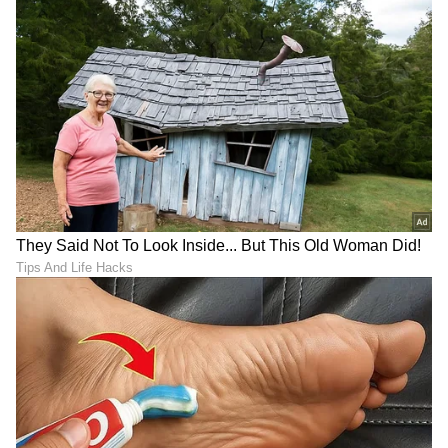
Jaswant Singh Khalra true
ಸಾಲು ಸಾಲು ಸೋಲು...
story: ಸಟ್ಲುಜ್‌- ಕಾಣೆಯಾದವರ
ಅರುಣಾಚಲಕ್ಕೆ ಹೋದ ನಟಿ
ಹುಡುಕಹೊರಟವರೇ
ಶ್ರೀಲೀಲಾ: ವಿಶೇಷ ಪೂಜೆ,
ನಾಪತ್ತೆಯಾದರು!
ಅಷ್ಟಕ್ಕೂ ಏನಾಯ್ತು?