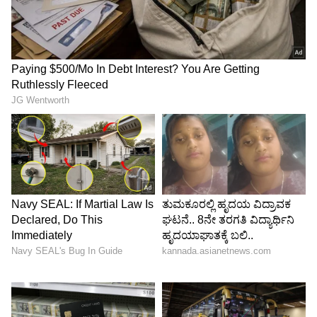
ಆರ್ಯರು ದ್ರಾವಿಡರು ಅನ್ನೋ ಸಿದ್ಧಾಂತವನ್ನು ಬಲವಾಗಿ
ಪ್ರಚಾರ ಮಾಡಿ ಉತ್ತರ ಭಾರತ ಹಾಗೂ ದಕ್ಷಿಣ ಭಾರತದ
ನಡುವೆ ಕಂದಕ ಸೃಷ್ಟಿಸಲು ಪ್ರಕಾಶ್ ರಾಜ್ ಯತ್ನಿಸುತ್ತಿದ್ದಾರೆ.
ಧಾರ್ಮಿಕ ಭಾವನೆಗಳನ್ನು ಕೆರಳಿಸುವ (ಸೆಕ್ಷನ್ 299) ಹಾಗೂ
ಗುಂಪುಗಳ ನಡುವೆ ದ್ವೇಷ ಬಿತ್ತುವ ( ಸೆಕ್ಷನ್ 196) ಕೆಲಸ
ಮಾಡಿದ್ದಾರೆ. ಹೀಗಾಗಿ ನಟನಿಗೆ ಸಮನ್ಸ್ ನೀಡುವಂತೆ
ದೂರಿನಲ್ಲಿ ಉಲ್ಲೇಖಿಸಲಾಗಿದೆ.
5
6