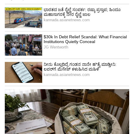
4
6
Image Credit :
@Prakash Raj
ಆರ್ಯ ದ್ರಾವಿಡ ಸಿದ್ದಾಂತದ ಮೂಲಕ ಕಂದಕ ಸೃಷ್ಟಿ