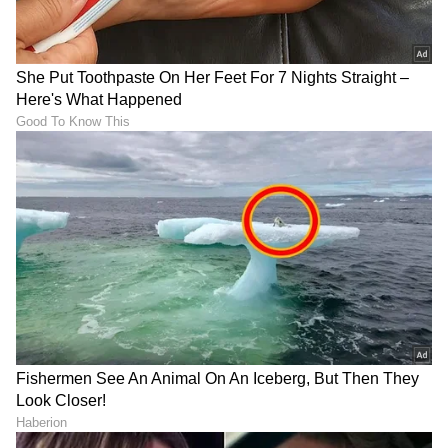
ಯಶ್‌ ‘ಟಾಕ್ಸಿಕ್‌’ ನೋಡಿ ಫ್ಯಾನ್ಸ್‌
ನಿರ್ದೇಶಕಿ ಗೀತೂ ಮೋಹನ್‌ದಾಸ್
ಫಿದಾ: ನೆಟ್ಟಿಗರು ಮಾತ್ರ ‘KGF on
ಕಣ್ಣೀರು ಹಾಕಿದ್ದೇಕೆ? ಟಾಕ್ಸಿಕ್
Steroids’ ಅಂತಿದ್ದಾರೆ!
'ಸ್ಪೆಷಲ್ ಲೇಡೀಸ್' ನಾಯಕಿಯರು
ಹೇಳಿದ್ದೇನು?
LATEST VIDEOS
"ರಾಜಕೀಯ ಬೇಡ, ಸಿನಿಮಾನೇ ಪ್ರಾಣ":
ಕನಕೋತ್ಸವದಲ್ಲಿ ರಿಷಬ್ ಶೆಟ್ಟಿ | Rishab
Shetty speech | Suvarna News
ಶೇ.50 ರಿಂದ ಶೇ.18 ಕ್ಕೆ TAX ಇಳಿಕೆ: ಮೋದಿ-
ಟ್ರಂಪ್ ಐತಿಹಾಸಿಕ ಒಪ್ಪಂದ | India US
Trade Deal | Party Rounds