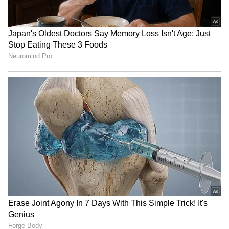
Image Credit :
Prakash Raj/ Instagram
ಪ್ರಕಾಶ್ ರಾಜ್ ವಿರುದ್ಧ ದೂರು ನೀಡಿದ್ದು ಯಾರು?
ಆಂಧ್ರ ಪ್ರದೇಶದ ತಿರುಪತಿ ನ್ಯಾಯಾಲಯದಲ್ಲಿ ಕ್ರಿಮಿನಲ್
ಮೊಕದ್ದಮೆ ದಾಖಲಾಗಿದೆ. ಕಟ್ಟು ಕತೆ ಹೆಣೆದೆ ಹಿಂದೂ
ಧಾರ್ಮಿಕ ನಂಬಿಕೆಗೆ ಘಾಸಿ ಮಾಡಿದ್ದಾರೆ. ಸನಾತನ
ಧರ್ಮವನ್ನು ಅವಮಾನಿಸವು ಕೆಲಸವನ್ನು ಪ್ರಕಾಶ್ ರಾಜ್
ಮಾಡಿದ್ದಾರೆ ಎಂದು ಆರೋಪಿಸಿ ತಿರುಮಲ ತಿರುಪತಿ
ದೇವಸ್ಥಾನ ಟ್ರಸ್ಟ್ ಸದಸ್ಯ ಹಾಗೂ ಬಿಜೆಪಿ ನಾಯಕ ಜಿ
ಭಾನುಪ್ರಕಾಶ್ ರೆಡ್ಡಿ ದೂರು ನೀಡಿದ್ದಾರೆ.